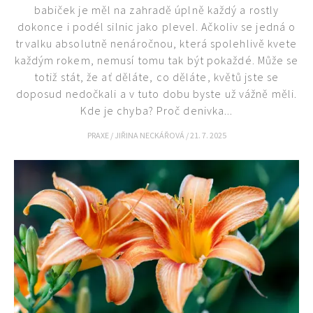
babiček je měl na zahradě úplně každý a rostly
dokonce i podél silnic jako plevel. Ačkoliv se jedná o
trvalku absolutně nenáročnou, která spolehlivě kvete
každým rokem, nemusí tomu tak být pokaždé. Může se
totiž stát, že ať děláte, co děláte, květů jste se
doposud nedočkali a v tuto dobu byste už vážně měli.
Kde je chyba? Proč denivka...
PRAXE
/
JIŘINA NECKÁŘOVÁ
/
21. 7. 2025