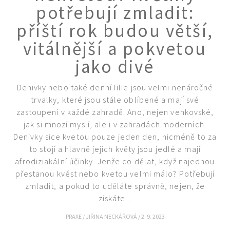
potřebují zmladit:
příští rok budou větší,
vitálnější a pokvetou
jako divé
Denivky nebo také denní lilie jsou velmi nenáročné
trvalky, které jsou stále oblíbené a mají své
zastoupení v každé zahradě. Ano, nejen venkovské,
jak si mnozí myslí, ale i v zahradách moderních.
Denivky sice kvetou pouze jeden den, nicméně to za
to stojí a hlavně jejich květy jsou jedlé a mají
afrodiziakální účinky. Jenže co dělat, když najednou
přestanou kvést nebo kvetou velmi málo? Potřebují
zmladit, a pokud to uděláte správně, nejen, že
získáte...
PRAXE
/
JIŘINA NECKÁŘOVÁ
/
2. 9. 2023