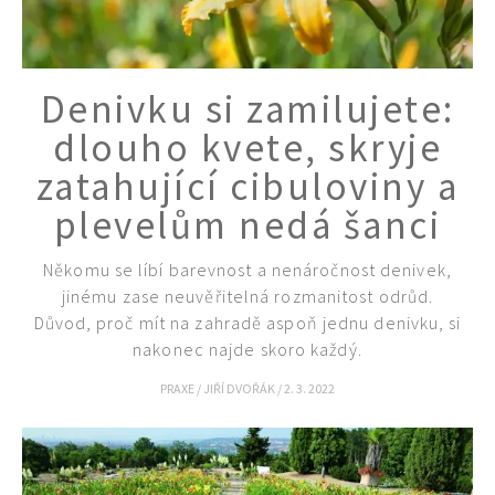
Denivku si zamilujete:
dlouho kvete, skryje
zatahující cibuloviny a
plevelům nedá šanci
Někomu se líbí barevnost a nenáročnost denivek,
jinému zase neuvěřitelná rozmanitost odrůd.
Důvod, proč mít na zahradě aspoň jednu denivku, si
nakonec najde skoro každý.
PRAXE
/
JIŘÍ DVOŘÁK
/
2. 3. 2022