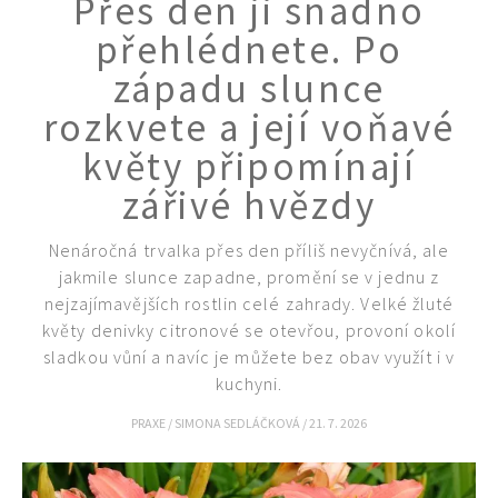
Přes den ji snadno
KVÍZY A TESTY
přehlédnete. Po
západu slunce
rozkvete a její voňavé
květy připomínají
zářivé hvězdy
Nenáročná trvalka přes den příliš nevyčnívá, ale
jakmile slunce zapadne, promění se v jednu z
nejzajímavějších rostlin celé zahrady. Velké žluté
květy denivky citronové se otevřou, provoní okolí
sladkou vůní a navíc je můžete bez obav využít i v
kuchyni.
PRAXE
/
SIMONA SEDLÁČKOVÁ
/
21. 7. 2026