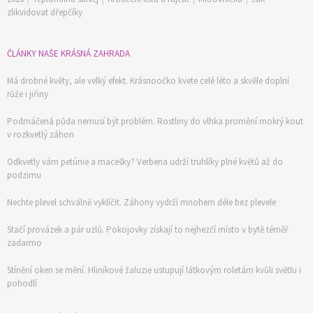
zlikvidovat dřepčíky
ČLÁNKY NAŠE KRÁSNÁ ZAHRADA
Má drobné květy, ale velký efekt. Krásnoočko kvete celé léto a skvěle doplní
růže i jiřiny
Podmáčená půda nemusí být problém. Rostliny do vlhka promění mokrý kout
v rozkvetlý záhon
Odkvetly vám petúnie a macešky? Verbena udrží truhlíky plné květů až do
podzimu
Nechte plevel schválně vyklíčit. Záhony vydrží mnohem déle bez plevele
Stačí provázek a pár uzlů. Pokojovky získají to nejhezčí místo v bytě téměř
zadarmo
Stínění oken se mění. Hliníkové žaluzie ustupují látkovým roletám kvůli světlu i
pohodlí