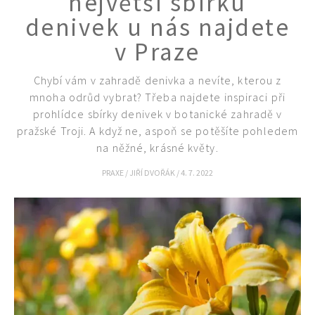
největší sbírku
denivek u nás najdete
v Praze
Chybí vám v zahradě denivka a nevíte, kterou z
mnoha odrůd vybrat? Třeba najdete inspiraci při
prohlídce sbírky denivek v botanické zahradě v
pražské Troji. A když ne, aspoň se potěšíte pohledem
na něžné, krásné květy.
PRAXE
/
JIŘÍ DVOŘÁK
/
4. 7. 2022