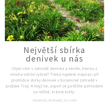
Největší sbírka
denivek u nás
Chybí vám v zahradě denivka a nevíte, kterou z
mnoha odrůd vybrat? Třeba najdete inspiraci při
prohlídce sbírky denivek v botanické zahradě v
pražské Troji. A když ne, aspoň se potěšíte pohledem
na něžné, krásné květy.
VOLNÝ ČAS
/
PETR LANĚ
/
14. 2. 2019