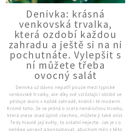
Denivka: krásná
venkovská trvalka,
která ozdobí každou
zahradu a ještě si na ni
pochutnáte. Vylepšit s
ní můžete třeba
ovocný salát
Denivka už dávno nepatří pouze mezi typické
venkovské trvalky, ale díky své vzrůstající oblibě se
pěstuje skoro v každé zahradě, klidně i té moderní.
Kromě toho, že se jedná o zcela nenáročnou trvalku,
která snese snad úplně všechno, můžete ji také sníst.
Tedy hlavně její květy, to ostatní nejezte. Jak je co
nejlépe upravit a konzumovat, abychom měli z této