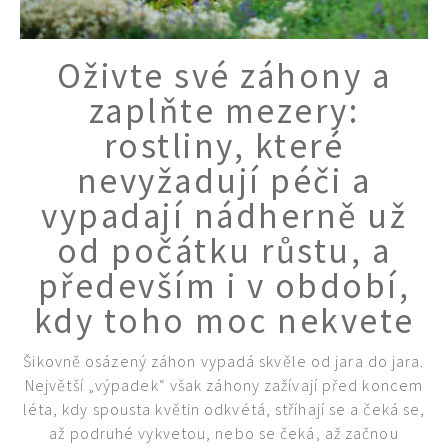
Oživte své záhony a
zaplňte mezery:
rostliny, které
nevyžadují péči a
vypadají nádherně už
od počátku růstu, a
především i v období,
65 Kč
Objednat >
kdy toho moc nekvete
Naše krásná zahrada Speciál
Šikovně osázený záhon vypadá skvěle od jara do jara.
Největší „výpadek“ však záhony zažívají před koncem
léta, kdy spousta květin odkvétá, stříhají se a čeká se,
až podruhé vykvetou, nebo se čeká, až začnou