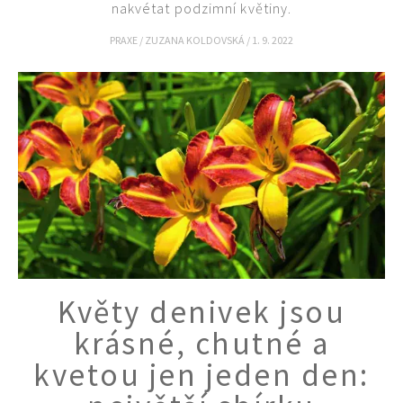
nakvétat podzimní květiny.
PRAXE
/
ZUZANA KOLDOVSKÁ
/
1. 9. 2022
Květy denivek jsou
krásné, chutné a
74 Kč
kvetou jen jeden den:
Objednat >