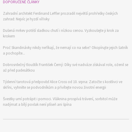
DOPORUČENÉ ČLÁNKY
Zahradní architekt Ferdinand Leffler prozradil největší prohřešky českých
zahrad: Nejvíc je hyzdí vířivky
Dušená mrkev potěší sladkou chutí i nízkou cenou. Vyzkoušejte ji krok za
krokem
Proč Skandinávky nikdy neříkají, že nemají co na sebe? Okopírujte jejich šatník
a pochopíte...
Dobrosrdečný tlouštík František Černý: Díky své nadváze získával role, oženil se
až před padesátkou
Týdenní tarotová předpověď Alice Cross od 10. srpna: Zatočte s kostlivci ve
skříni, vyhněte se podvodníkům a přivítejte novou životní energii
Švestky umí potrápit i pomoci. Vláknina prospívá trávení, sorbitol může
nadýmat a bílý povlak není plíseň ani špína