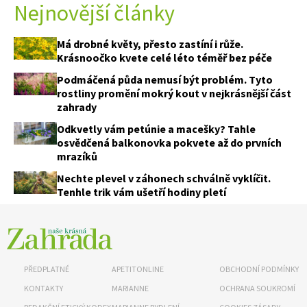
Nejnovější články
Má drobné květy, přesto zastíní i růže.
Krásnoočko kvete celé léto téměř bez péče
Podmáčená půda nemusí být problém. Tyto
rostliny promění mokrý kout v nejkrásnější část
zahrady
Odkvetly vám petúnie a macešky? Tahle
osvědčená balkonovka pokvete až do prvních
mrazíků
Nechte plevel v záhonech schválně vyklíčit.
Tenhle trik vám ušetří hodiny pletí
PŘEDPLATNÉ
APETITONLINE
OBCHODNÍ PODMÍNKY
KONTAKTY
MARIANNE
OCHRANA SOUKROMÍ