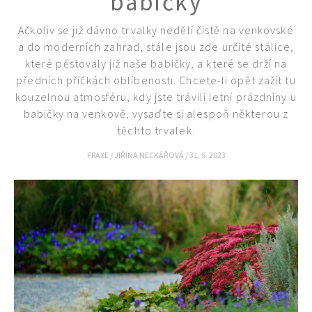
babičky
Ačkoliv se již dávno trvalky nedělí čistě na venkovské
a do moderních zahrad, stále jsou zde určité stálice,
které pěstovaly již naše babičky, a které se drží na
předních příčkách oblíbenosti. Chcete-li opět zažít tu
kouzelnou atmosféru, kdy jste trávili letní prázdniny u
babičky na venkově, vysaďte si alespoň některou z
těchto trvalek.
Naše krásná zahrada
PRAXE
/
JIŘINA NECKÁŘOVÁ
/
31. 5. 2023