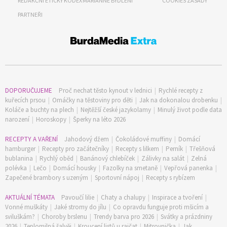
REDAKČNÍ ETICKÝ KODEX
MARIANNE BYDLENÍ
COOKIES ZÁSADY
PARTNEŘI
DOPORUČUJEME
Proč nechat těsto kynout v lednici
|
Rychlé recepty z
kuřecích prsou
|
Omáčky na těstoviny pro děti
|
Jak na dokonalou drobenku
|
Koláče a buchty na plech
|
Nejtěžší české jazykolamy
|
Minulý život podle data
narození
|
Horoskopy
|
Šperky na léto 2026
RECEPTY A VAŘENÍ
Jahodový džem
|
Čokoládové muffiny
|
Domácí
hamburger
|
Recepty pro začátečníky
|
Recepty s lilkem
|
Perník
|
Třešňová
bublanina
|
Rychlý oběd
|
Banánový chlebíček
|
Zálivky na salát
|
Zelná
polévka
|
Lečo
|
Domácí housky
|
Fazolky na smetaně
|
Vepřová panenka
|
Zapečené brambory s uzeným
|
Sportovní nápoj
|
Recepty s rybízem
AKTUÁLNÍ TÉMATA
Pavoučí lilie
|
Chaty a chalupy
|
Inspirace a tvoření
|
Vonné muškáty
|
Jaké stromy do jílu
|
Co opravdu funguje proti mšicím a
sviluškám?
|
Choroby brslenu
|
Trendy barva pro 2026
|
Svátky a prázdniny
2026
|
Teplomilná šalvěj
|
Kroucení listů u rajčat
|
Mitrovnička
|
Jak