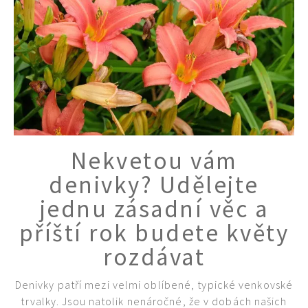
Nekvetou vám
denivky? Udělejte
jednu zásadní věc a
příští rok budete květy
rozdávat
Denivky patří mezi velmi oblíbené, typické venkovské
trvalky. Jsou natolik nenáročné, že v dobách našich