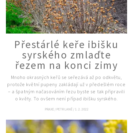
Přestárlé keře ibišku
syrského zmlaďte
řezem na konci zimy
Mnoho okrasných keřů se seřezává až po odkvětu,
protože květní pupeny zakládají už v předešlém roce
65 Kč
– a špatným načasováním řezu byste se tak připravili
Objednat >
o květy. To ovšem není případ ibišku syrského.
Naše krásná zahrada Speciál
PRAXE
/
PETR LANĚ
/
1. 2. 2022