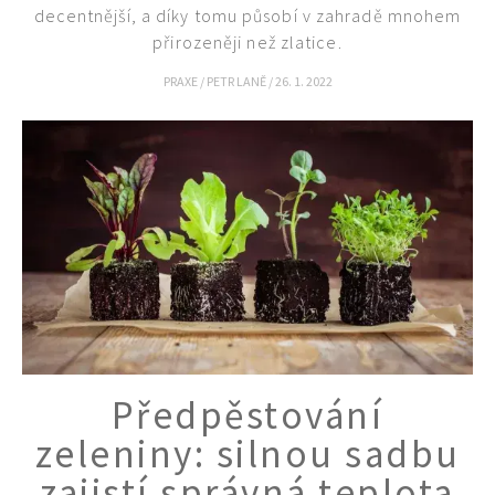
Objednat >
decentnější, a díky tomu působí v zahradě mnohem
přirozeněji než zlatice.
PRAXE
/
PETR LANĚ
/
26. 1. 2022
Předpěstování
zeleniny: silnou sadbu
zajistí správná teplota