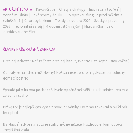
AKTUÁLNÍ TÉMATA
Pavoučí lilie
|
Chaty a chalupy
|
Inspirace a tvoření
|
Vonné muškáty
|
Jaké stromy do jílu
|
Co opravdu funguje proti mšicím a
sviluškám?
|
Choroby brslenu
|
Trendy barva pro 2026
|
Svátky a prázdniny
2026
|
Teplomilná šalvěj
|
Kroucení listů u rajčat
|
Mitrovnička
|
Jak
zlikvidovat dřepčíky
ČLÁNKY NAŠE KRÁSNÁ ZAHRADA
Orchidej nekvete? Než začnete orchidej hnojit, zkontrolujte světlo i stav kořenů
Objevily se na listech růží skvrny? Než sáhnete po chemii, zkuste jednoduchý
domácí postřik
Vypadá jako fialová pochodeň. Kvete opačně než většina zahradních trvalek a
zvládne i sucho
Právě teď je nejlepší čas vysadit nové jahodníky. Do zimy zakoření a příští rok
lépe plodí
Na vlastním dvoře si auto jen tak umýt nemůžete. Rozhoduje, kam odtéká
znečištěná voda