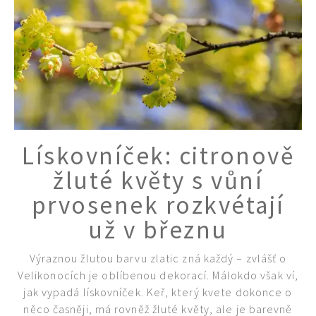
Lískovníček: citronově
žluté květy s vůní
prvosenek rozkvétají
už v březnu
Výraznou žlutou barvu zlatic zná každý – zvlášť o
Velikonocích je oblíbenou dekorací. Málokdo však ví,
jak vypadá lískovníček. Keř, který kvete dokonce o
74 Kč
něco časněji, má rovněž žluté květy, ale je barevně