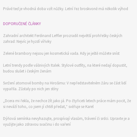
Právě teď je vhodná doba vzít nůžky. Letní řez broskvoně má několik výhod
DOPORUČENÉ ČLÁNKY
Zahradní architekt Ferdinand Leffler prozradil největší prohřešky českých
zahrad: Nejvíc je hyzdí vířivky
Zelené brambory nejsou jen kosmetická vada. Kdy je ještě můžete sníst
Letní trendy podle vášnivých Italek. Stylové outfity, na které nedají dopustit,
budou slušet i českým ženám
Svržení atomové bomby na Hirošimu: V nepředstavitelném žáru se část lidí
vypařila. Zůstaly po nich jen stíny
„Dcera mi řekla, že nechce žít jako já. Po čtyřiceti letech práce mám pocit, že
si neváží toho, co jsem jí chtěl předat,“ svěřuje se Karel
Dýňová semínka nevyhazujte, prospívají vlasům, trávení či srdci. Upravte je a
využijte jako zdravou svačinu i do vaření