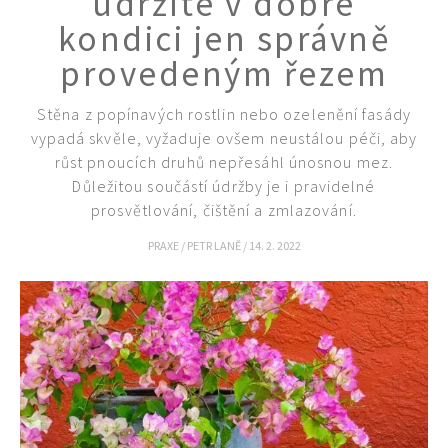
udržíte v dobré
kondici jen správně
provedeným řezem
Stěna z popínavých rostlin nebo ozelenění fasády
vypadá skvěle, vyžaduje ovšem neustálou péči, aby
růst pnoucích druhů nepřesáhl únosnou mez.
Důležitou součástí údržby je i pravidelné
prosvětlování, čištění a zmlazování.
PRAXE
/
PETR LANĚ
/
14. 2. 2022