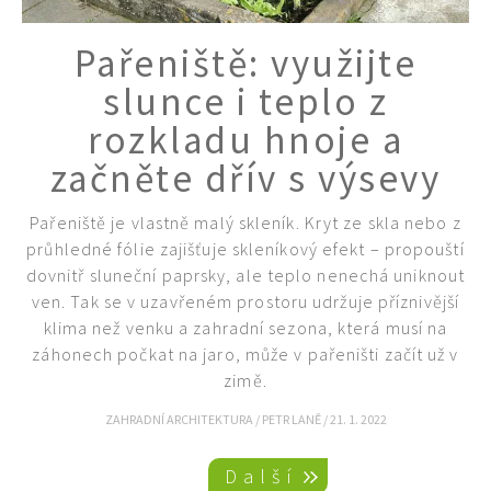
Pařeniště: využijte
slunce i teplo z
rozkladu hnoje a
začněte dřív s výsevy
Pařeniště je vlastně malý skleník. Kryt ze skla nebo z
průhledné fólie zajišťuje skleníkový efekt – propouští
dovnitř sluneční paprsky, ale teplo nenechá uniknout
ven. Tak se v uzavřeném prostoru udržuje příznivější
klima než venku a zahradní sezona, která musí na
záhonech počkat na jaro, může v pařeništi začít už v
zimě.
ZAHRADNÍ ARCHITEKTURA
/
PETR LANĚ
/
21. 1. 2022
Pagination
Další