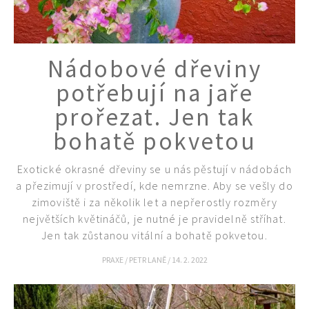
Nádobové dřeviny
potřebují na jaře
prořezat. Jen tak
bohatě pokvetou
Exotické okrasné dřeviny se u nás pěstují v nádobách
a přezimují v prostředí, kde nemrzne. Aby se vešly do
zimoviště i za několik let a nepřerostly rozměry
největších květináčů, je nutné je pravidelně stříhat.
Jen tak zůstanou vitální a bohatě pokvetou.
PRAXE
/
PETR LANĚ
/
14. 2. 2022