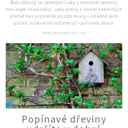
Bob obecný se zelenými lusky a masitými semeny
není nijak choulostivý. Jako jediný z čeledi bobovitých
přečká bez problémů pozdní mrazy i chladné jarní
počasí. Vysévat ho můžete už v polovině února.
PRAXE
/
PETR LANĚ
/
15. 2. 2022
Popínavé dřeviny