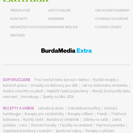
PŘEDPLATNÉ
APETITONLINE
OBCHODNÍ PODMÍNKY
KONTAKTY
MARIANNE
OCHRANA SOUKROMÍ
REDAKČNÍ ETICKÝ KODEX
MARIANNE BYDLENÍ
COOKIES ZÁSADY
PARTNEŘI
DOPORUČUJEME
Proč nechat těsto kynout v lednici
|
Rychlé recepty z
kuřecích prsou
|
Omáčky na těstoviny pro děti
|
Jak na dokonalou drobenku
|
Koláče a buchty na plech
|
Nejtěžší české jazykolamy
|
Minulý život podle data
narození
|
Horoskopy
|
Šperky na léto 2026
RECEPTY A VAŘENÍ
Jahodový džem
|
Čokoládové muffiny
|
Domácí
hamburger
|
Recepty pro začátečníky
|
Recepty s lilkem
|
Perník
|
Třešňová
bublanina
|
Rychlý oběd
|
Banánový chlebíček
|
Zálivky na salát
|
Zelná
polévka
|
Lečo
|
Domácí housky
|
Fazolky na smetaně
|
Vepřová panenka
|
Zapečené brambory s uzeným
|
Sportovní nápoj
|
Recepty s rybízem