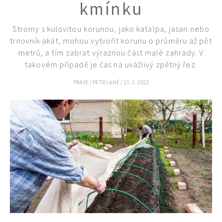
kmínku
Stromy s kulovitou korunou, jako katalpa, jasan nebo
trnovník akát, mohou vytvořit korunu o průměru až pět
metrů, a tím zabrat výraznou část malé zahrady. V
takovém případě je čas na uvážlivý zpětný řez.
PRAXE
/
PETR LANĚ
/
11. 2. 2022