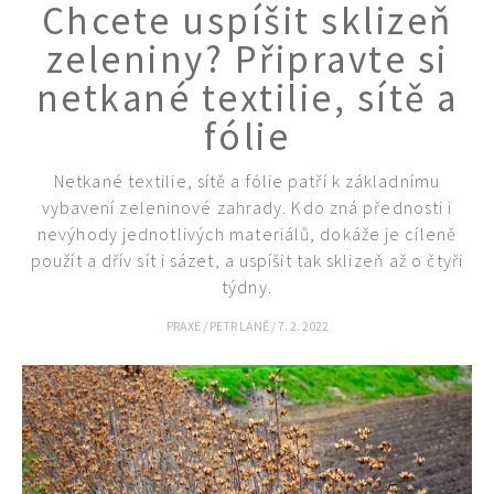
Chcete uspíšit sklizeň
zeleniny? Připravte si
netkané textilie, sítě a
fólie
Netkané textilie, sítě a fólie patří k základnímu
vybavení zeleninové zahrady. Kdo zná přednosti i
nevýhody jednotlivých materiálů, dokáže je cíleně
Naše krásná zahrada
použít a dřív sít i sázet, a uspíšit tak sklizeň až o čtyři
týdny.
PRAXE
/
PETR LANĚ
/
7. 2. 2022