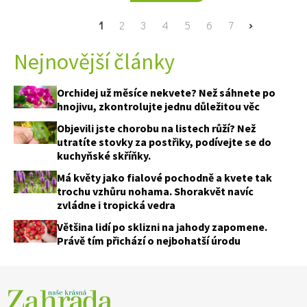
Current
1
Page
2
Page
3
Page
4
Page
5
Page
6
Page
7
Next
›
page
page
Nejnovější články
Orchidej už měsíce nekvete? Než sáhnete po
hnojivu, zkontrolujte jednu důležitou věc
Objevili jste chorobu na listech růží? Než
utratíte stovky za postřiky, podívejte se do
kuchyňské skříňky.
Má květy jako fialové pochodně a kvete tak
trochu vzhůru nohama. Shorakvět navíc
zvládne i tropická vedra
Většina lidí po sklizni na jahody zapomene.
Právě tím přichází o nejbohatší úrodu