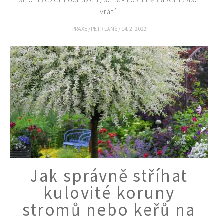
vrátí.
PRAXE
/
PETR LANĚ
/
14. 2. 2022
Jak správně stříhat
kulovité koruny
stromů nebo keřů na