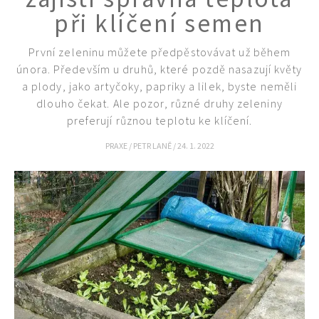
při klíčení semen
První zeleninu můžete předpěstovávat už během
února. Především u druhů, které pozdě nasazují květy
a plody, jako artyčoky, papriky a lilek, byste neměli
dlouho čekat. Ale pozor, různé druhy zeleniny
preferují různou teplotu ke klíčení.
PRAXE
/
PETR LANĚ
/
24. 1. 2022