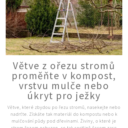
Větve z ořezu stromů
proměňte v kompost,
vrstvu mulče nebo
úkryt pro ježky
Větve, které zbydou po řezu stromů, nasekejte nebo
nadrťte. Získáte tak materiál do kompostu nebo k
mulčování půdy pod dřevinami. Živiny, o které je
strom řezem ochuzen, se tak rostlině časem zase