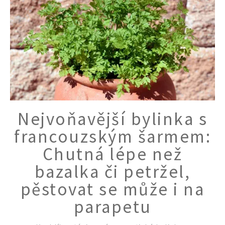
Nejvoňavější bylinka s
francouzským šarmem:
Chutná lépe než
bazalka či petržel,
pěstovat se může i na
parapetu