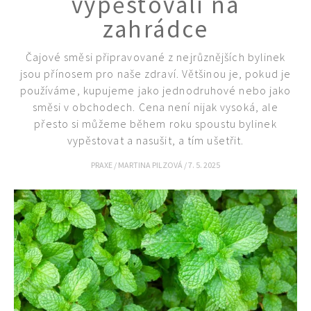
vypěstovali na
zahrádce
Čajové směsi připravované z nejrůznějších bylinek
jsou přínosem pro naše zdraví. Většinou je, pokud je
používáme, kupujeme jako jednodruhové nebo jako
směsi v obchodech. Cena není nijak vysoká, ale
přesto si můžeme během roku spoustu bylinek
vypěstovat a nasušit, a tím ušetřit.
PRAXE
/
MARTINA PILZOVÁ
/
7. 5. 2025