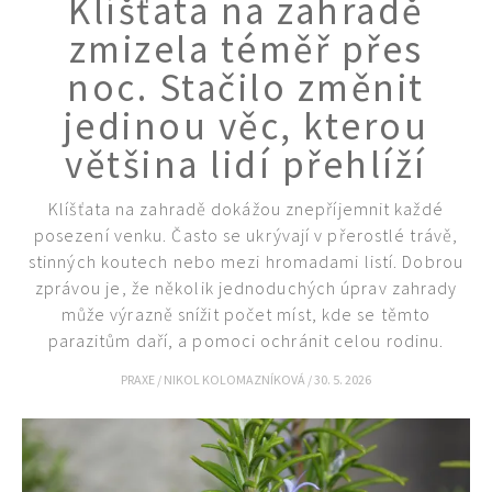
Klíšťata na zahradě
KVÍZY A TESTY
zmizela téměř přes
noc. Stačilo změnit
jedinou věc, kterou
většina lidí přehlíží
Klíšťata na zahradě dokážou znepříjemnit každé
posezení venku. Často se ukrývají v přerostlé trávě,
stinných koutech nebo mezi hromadami listí. Dobrou
zprávou je, že několik jednoduchých úprav zahrady
může výrazně snížit počet míst, kde se těmto
parazitům daří, a pomoci ochránit celou rodinu.
PRAXE
/
NIKOL KOLOMAZNÍKOVÁ
/
30. 5. 2026