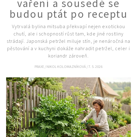
vaření a sousedé se
budou ptát po receptu
Vytrvalá bylina mitsuba překvapí nejen exotickou
chutí, ale i schopností růst tam, kde jiné rostliny
strádají. Japonská petržel miluje stín, je nenáročná na
pěstování a v kuchyni dokáže nahradit petržel, celer i
koriandr zároveň.
PRAXE
/
NIKOL KOLOMAZNÍKOVÁ
/
7. 5. 2026