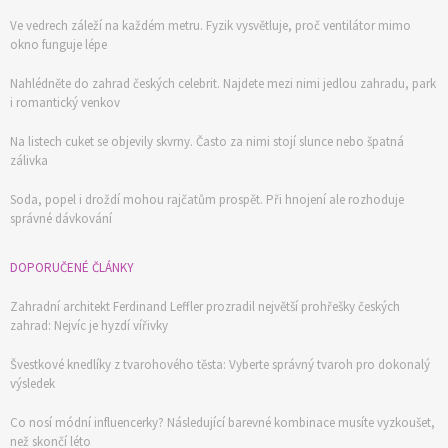
Ve vedrech záleží na každém metru. Fyzik vysvětluje, proč ventilátor mimo
okno funguje lépe
Nahlédněte do zahrad českých celebrit. Najdete mezi nimi jedlou zahradu, park
i romantický venkov
Na listech cuket se objevily skvrny. Často za nimi stojí slunce nebo špatná
zálivka
Soda, popel i droždí mohou rajčatům prospět. Při hnojení ale rozhoduje
správné dávkování
DOPORUČENÉ ČLÁNKY
Zahradní architekt Ferdinand Leffler prozradil největší prohřešky českých
zahrad: Nejvíc je hyzdí vířivky
Švestkové knedlíky z tvarohového těsta: Vyberte správný tvaroh pro dokonalý
výsledek
Co nosí módní influencerky? Následující barevné kombinace musíte vyzkoušet,
než skončí léto