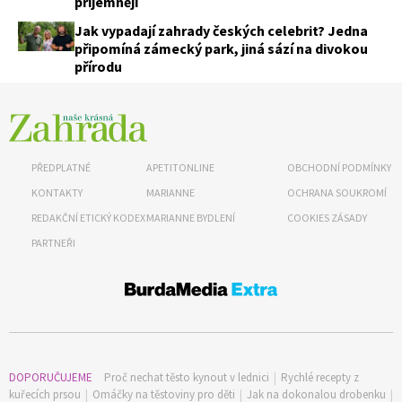
příjemněji
Jak vypadají zahrady českých celebrit? Jedna
připomíná zámecký park, jiná sází na divokou
přírodu
PŘEDPLATNÉ
APETITONLINE
OBCHODNÍ PODMÍNKY
KONTAKTY
MARIANNE
OCHRANA SOUKROMÍ
REDAKČNÍ ETICKÝ KODEX
MARIANNE BYDLENÍ
COOKIES ZÁSADY
PARTNEŘI
DOPORUČUJEME
Proč nechat těsto kynout v lednici
|
Rychlé recepty z
kuřecích prsou
|
Omáčky na těstoviny pro děti
|
Jak na dokonalou drobenku
|