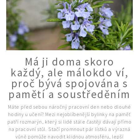
Má ji doma skoro
každý, ale málokdo ví,
proč bývá spojována s
pamětí a soustředěním
Máte před sebou náročný pracovní den nebo dlouhé
hodiny u učení? Mezi nejoblíbenější bylinky na paměť
patří rozmarýn, který si lidé stále častěji dávají přímo
na pracovní stůl. Stačí promnout pár lístků a výrazná
vůně pomůže navodit klidnou atmosféru, lepší