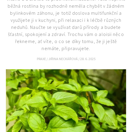
běžná rostlina by rozhodně neměla chybět v žádném
bylinkovém záhonu, je totiž doslova multifunkční a
využijete ji v kuchyni, při relaxaci i k léčbě různých
neduhů. Naučte se využívat darů přírody a budete
šťastní, spokojení a zdraví. Trochu vám o aloisii něco
řekneme, ať víte, o co se díky tomu, že ji ještě
nemáte, připravujete.
65 Kč
Objednat >
PRAXE
/
JIŘINA NECKÁŘOVÁ
/
28. 6. 2025
Naše krásná zahrada Speciál