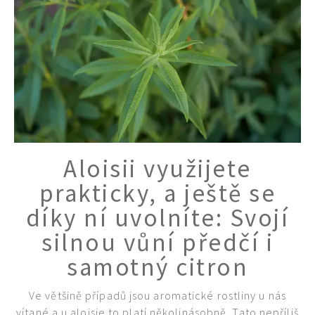
Naše krásná zahrada
Aloisii využijete
prakticky, a ještě se
díky ní uvolníte: Svojí
silnou vůní předčí i
samotný citron
Ve většině případů jsou aromatické rostliny u nás
vítané a u aloisie to platí několinásobně. Tato nepříliš