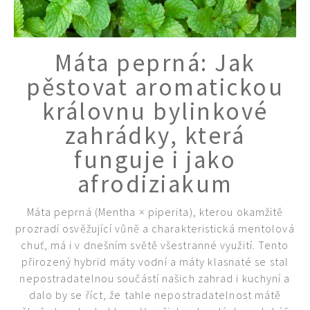
Máta peprná: Jak
pěstovat aromatickou
královnu bylinkové
zahrádky, která
funguje i jako
afrodiziakum
Máta peprná (Mentha × piperita), kterou okamžitě
prozradí osvěžující vůně a charakteristická mentolová
chuť, má i v dnešním světě všestranné využití. Tento
přirozený hybrid máty vodní a máty klasnaté se stal
nepostradatelnou součástí našich zahrad i kuchyní a
dalo by se říct, že tahle nepostradatelnost mátě