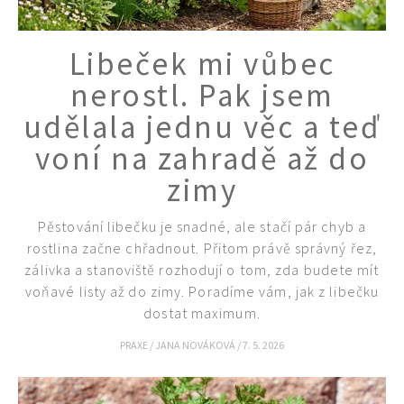
Libeček mi vůbec
nerostl. Pak jsem
udělala jednu věc a teď
voní na zahradě až do
zimy
Pěstování libečku je snadné, ale stačí pár chyb a
rostlina začne chřadnout. Přitom právě správný řez,
zálivka a stanoviště rozhodují o tom, zda budete mít
voňavé listy až do zimy. Poradíme vám, jak z libečku
dostat maximum.
PRAXE
/
JANA NOVÁKOVÁ
/
7. 5. 2026