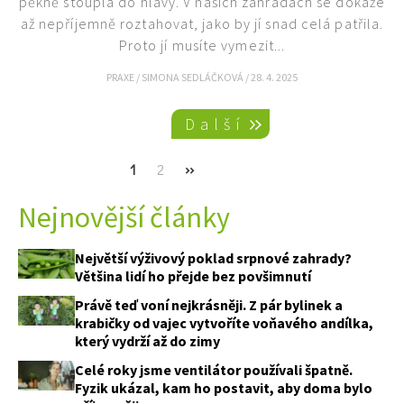
pěkně stoupla do hlavy. V našich zahradách se dokáže
až nepříjemně roztahovat, jako by jí snad celá patřila.
Proto jí musíte vymezit...
PRAXE
/
SIMONA SEDLÁČKOVÁ
/
28. 4. 2025
Pagination
Další
Current
1
Page
2
Next
››
page
page
Nejnovější články
Největší výživový poklad srpnové zahrady?
Většina lidí ho přejde bez povšimnutí
Právě teď voní nejkrásněji. Z pár bylinek a
krabičky od vajec vytvoříte voňavého andílka,
který vydrží až do zimy
Celé roky jsme ventilátor používali špatně.
Fyzik ukázal, kam ho postavit, aby doma bylo