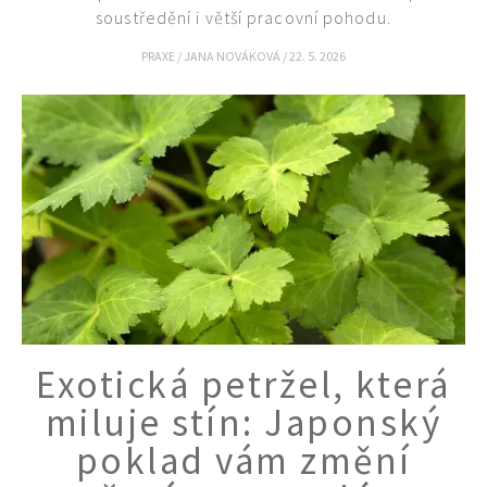
soustředění i větší pracovní pohodu.
PRAXE
/
JANA NOVÁKOVÁ
/
22. 5. 2026
Exotická petržel, která
miluje stín: Japonský
poklad vám změní