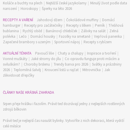
Koláče a buchty na plech
|
Nejtěžší české jazykolamy
|
Minulý život podle data
narození
|
Horoskopy
|
Šperky na léto 2026
RECEPTY A VAŘENÍ
Jahodový džem
|
Čokoládové muffiny
|
Domácí
hamburger
|
Recepty pro začátečníky
|
Recepty s lilkem
|
Perník
|
Třešňová
bublanina
|
Rychlý oběd
|
Banánový chlebíček
|
Zálivky na salát
|
Zelná
polévka
|
Lečo
|
Domácí housky
|
Fazolky na smetaně
|
Vepřová panenka
|
Zapečené brambory s uzeným
|
Sportovní nápoj
|
Recepty s rybízem
AKTUÁLNÍ TÉMATA
Pavoučí lilie
|
Chaty a chalupy
|
Inspirace a tvoření
|
Vonné muškáty
|
Jaké stromy do jílu
|
Co opravdu funguje proti mšicím a
sviluškám?
|
Choroby brslenu
|
Trendy barva pro 2026
|
Svátky a prázdniny
2026
|
Teplomilná šalvěj
|
Kroucení listů u rajčat
|
Mitrovnička
|
Jak
zlikvidovat dřepčíky
ČLÁNKY NAŠE KRÁSNÁ ZAHRADA
Srpen přeje hrášku i fazolím. Právě teď dozrávají jedny z nejlepších rostlinných
zdrojů bílkovin
Právě teď je nejlepší čas nasušit bylinky. Vytvoříte z nich dekoraci, která vydrží
celé měsíce