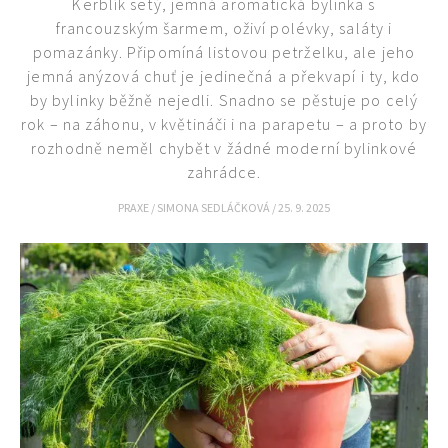
Kerblík setý, jemná aromatická bylinka s
francouzským šarmem, oživí polévky, saláty i
pomazánky. Připomíná listovou petrželku, ale jeho
jemná anýzová chuť je jedinečná a překvapí i ty, kdo
by bylinky běžně nejedli. Snadno se pěstuje po celý
rok – na záhonu, v květináči i na parapetu – a proto by
rozhodně neměl chybět v žádné moderní bylinkové
zahrádce.
PRAXE
/
SIMONA SEDLÁČKOVÁ
/
25. 9. 2025