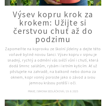
Výsev kopru krok za
krokem: Užijte si
čerstvou chuť až do
podzimu
Zapomeňte na koprovku ze školní jídelny a dejte této
voňavé bylině novou šanci. Výsev kopru v srpnu je
snadný, rychlý a odmění vás svěží vůní i chutí, která
dodá šmrnc salátům, rybám i letním kyticím. Ať už
pěstujete na zahradě, na balkoně nebo doma za
oknem, kopr vonný poroste jako o závod a svou
jemnou krásou potěší i oči.
PRAXE
/
SIMONA SEDLÁČKOVÁ
/
19. 8. 2025