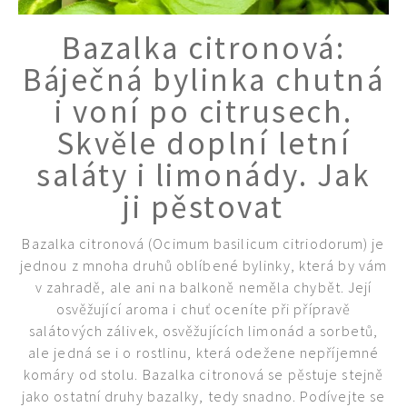
Bazalka citronová:
Báječná bylinka chutná
i voní po citrusech.
Skvěle doplní letní
saláty i limonády. Jak
ji pěstovat
Bazalka citronová (Ocimum basilicum citriodorum) je
jednou z mnoha druhů oblíbené bylinky, která by vám
74 Kč
v zahradě, ale ani na balkoně neměla chybět. Její
Objednat >
osvěžující aroma i chuť oceníte při přípravě
salátových zálivek, osvěžujících limonád a sorbetů,
ale jedná se i o rostlinu, která odežene nepříjemné
komáry od stolu. Bazalka citronová se pěstuje stejně
jako ostatní druhy bazalky, tedy snadno. Podívejte se