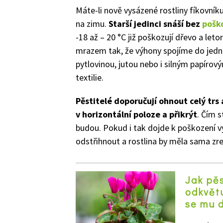
Máte-li nově vysázené rostliny fíkovníku
na zimu.
Starší jedinci snáší bez
poško
-18 až – 20 °C již poškozují dřevo a leto
mrazem tak, že výhony spojíme do jedn
pytlovinou, jutou nebo i silným papírový
textilie.
Pěstitelé doporučují ohnout celý trs
v horizontální poloze a přikrýt
. Čím s
budou. Pokud i tak dojde k poškození v
odstřihnout a rostlina by měla sama zr
Jak pě
odkvět
se mu d