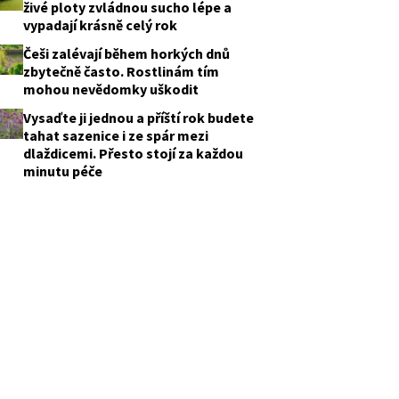
živé ploty zvládnou sucho lépe a
vypadají krásně celý rok
Češi zalévají během horkých dnů
zbytečně často. Rostlinám tím
mohou nevědomky uškodit
Vysaďte ji jednou a příští rok budete
tahat sazenice i ze spár mezi
dlaždicemi. Přesto stojí za každou
minutu péče