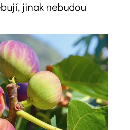
ebují, jinak nebudou
Ý ČAS
SOUTĚŽTE O CENY
KVÍZY
í turistika
 domácnost
 mazlíčci
ce
vosti