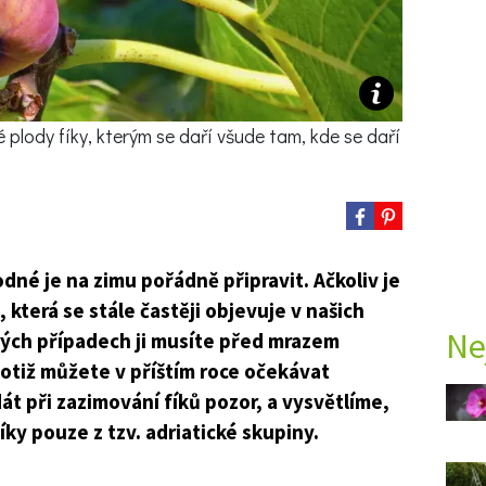
plody fíky, kterým se daří všude tam, kde se daří
odné je na zimu pořádně připravit. Ačkoliv je
 která se stále častěji objevuje v našich
Ne
rých případech ji musíte před mrazem
totiž můžete v příštím roce očekávat
át při zazimování fíků pozor, a vysvětlíme,
ky pouze z tzv. adriatické skupiny.