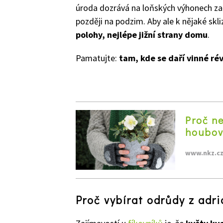
úroda dozrává na loňských výhonech zač
později na podzim. Aby ale k nějaké skli
polohy, nejlépe jižní strany domu
.
Pamatujte:
tam, kde se daří vinné rév
Proč ne
houbov
www.nkz.c
Proč vybírat odrůdy z adri