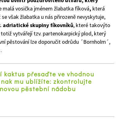
tou uvnitř pouzdrovitého útvaru, který
je malá vosička jménem žlabatka fíková
,
která
ž se však žlabatka u nás přirozeně nevyskytuje,
 adriatické skupiny fíkovníků
, které takovýto
otiž vytvářejí tzv. partenokarpický plod, který
kovní pěstování lze doporučit odrůdu ´Bornholm´,
.
í kaktus přesaďte ve vhodnou
inak mu ublížíte: zkontrolujte
 novou pěstební nádobu
z