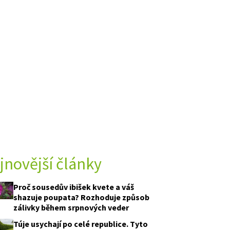
jnovější články
Proč sousedův ibišek kvete a váš
shazuje poupata? Rozhoduje způsob
zálivky během srpnových veder
Túje usychají po celé republice. Tyto