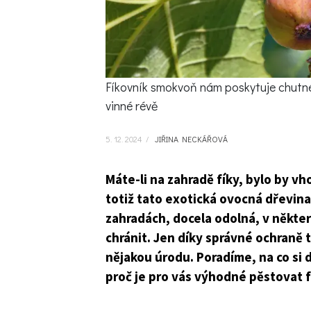
Fíkovník smokvoň nám poskytuje chutné 
vinné révě
5. 12. 2024
/
JIŘINA NECKÁŘOVÁ
Máte-li na zahradě fíky, bylo by vh
totiž tato exotická ovocná dřevina,
zahradách, docela odolná, v někte
chránit. Jen díky správné ochraně 
nějakou úrodu. Poradíme, na co si d
proč je pro vás výhodné pěstovat fí