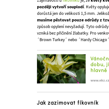
Zajímavostí u
fíkovníků
je, že
květy kve
později vytvoří souplodí
. Květy opylu
dorůstá jen do velikosti 1,5 mm. Jeliko
musíme pěstovat pouze odrůdy z tzv.
způsob opylení nevyžadují. Tyto odrůdy t
vzniká bez přičinění žlabatky. Pro ven
´Brown Turkey´ nebo ´Hardy Chicago´
Vánočn
dobu, j
hlavně
www.nkz.c
Jak zazimovat fíkovník