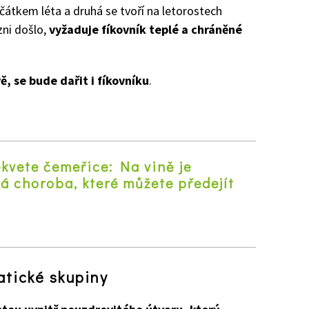
átkem léta a druhá se tvoří na letorostech
zni došlo,
vyžaduje fíkovník teplé a chráněné
ě, se bude dařit i fíkovníku
.
kvete čemeřice: Na vině je
á choroba, které můžete předejít
z
atické skupiny