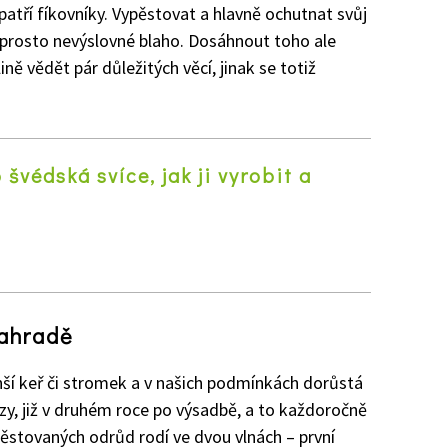
tří fíkovníky. Vypěstovat a hlavně ochutnat svůj
 naprosto nevýslovné blaho. Dosáhnout toho ale
ě vědět pár důležitých věcí, jinak se totiž
o švédská svíce, jak ji vyrobit a
z
zahradě
enší keř či stromek a v našich podmínkách dorůstá
zy, již v druhém roce po výsadbě, a to každoročně
 pěstovaných odrůd rodí ve dvou vlnách – první