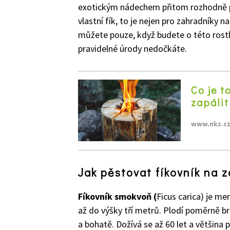
exotickým nádechem přitom rozhodně pa
vlastní fík, to je nejen pro zahradníky
můžete pouze, když budete o této rostlin
pravidelné úrody nedočkáte.
Co je t
zapálit
www.nkz.c
Jak pěstovat fíkovník na 
Fíkovník smokvoň (
Ficus carica) je m
až do výšky tří metrů. Plodí poměrně br
a bohatě. Dožívá se až 60 let a většina