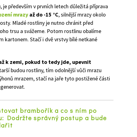
, je především v prvních letech důležitá příprava
zení mrazy
až do -15 °C
, silnější mrazy okolo
rosty. Mladé rostliny je nutno chránit před
oho trsu a svážeme. Potom rostlinu obalíme
m kartonem. Stačí i dvě vrstvy bílé netkané
 až k zemi, pokud to tedy jde, upevnit
tarší budou rostliny, tím odolnější vůči mrazu
ýhonů mrazem, stačí na jaře tyto postižené části
egenerovat.
stovat brambořík a co s ním po
u: Dodržte správný postup a bude
ařit