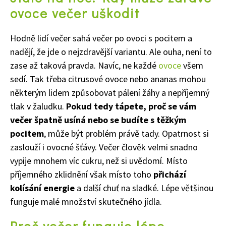
ovoce večer uškodit
Hodně lidí večer sahá večer po ovoci s pocitem a
nadějí, že jde o nejzdravější variantu. Ale ouha, není to
zase až taková pravda. Navíc, ne každé
ovoce
všem
sedí. Tak třeba citrusové ovoce nebo ananas mohou
některým lidem způsobovat pálení žáhy a nepříjemný
tlak v žaludku.
Pokud tedy tápete, proč se vám
večer špatně usíná nebo se budíte s těžkým
pocitem
, může být problém právě tady. Opatrnost si
zaslouží i ovocné šťávy. Večer člověk velmi snadno
vypije mnohem víc cukru, než si uvědomí. Místo
příjemného zklidnění však místo toho
přichází
kolísání energie
a další chuť na sladké. Lépe většinou
funguje malé množství skutečného jídla.