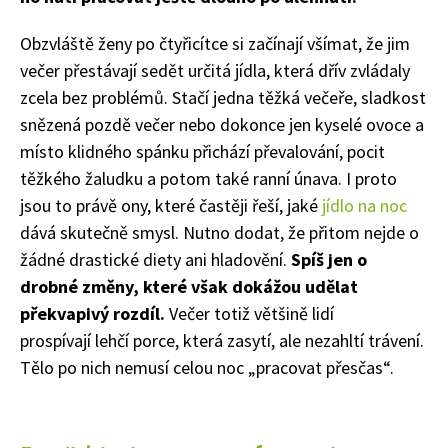
Obzvláště ženy po čtyřicítce si začínají všímat, že jim
večer přestávají sedět určitá jídla, která dřív zvládaly
zcela bez problémů. Stačí jedna těžká večeře, sladkost
snězená pozdě večer nebo dokonce jen kyselé ovoce a
místo klidného spánku přichází převalování, pocit
těžkého žaludku a potom také ranní únava. I proto
jsou to právě ony, které častěji řeší, jaké
jídlo na noc
dává skutečně smysl. Nutno dodat, že přitom nejde o
žádné drastické diety ani hladovění.
Spíš jen o
drobné změny, které však dokážou udělat
překvapivý rozdíl.
Večer totiž většině lidí
prospívají lehčí porce, která zasytí, ale nezahltí trávení.
Tělo po nich nemusí celou noc „pracovat přesčas“.