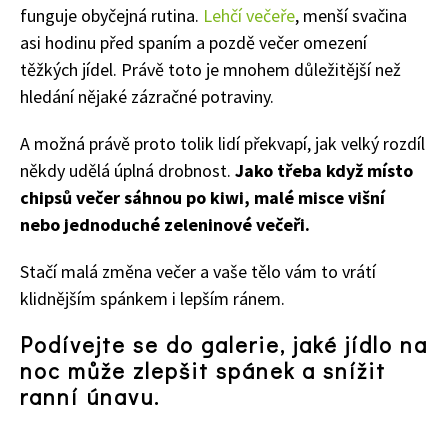
funguje obyčejná rutina.
Lehčí večeře
, menší svačina
asi hodinu před spaním a pozdě večer omezení
těžkých jídel. Právě toto je mnohem důležitější než
hledání nějaké zázračné potraviny.
A možná právě proto tolik lidí překvapí, jak velký rozdíl
někdy udělá úplná drobnost.
Jako třeba když místo
chipsů večer sáhnou po kiwi, malé misce višní
nebo jednoduché zeleninové večeři.
Stačí malá změna večer a vaše tělo vám to vrátí
klidnějším spánkem i lepším ránem.
74 Kč
Objednat >
Podívejte se do galerie, jaké jídlo na
noc může zlepšit spánek a snížit
ranní únavu.