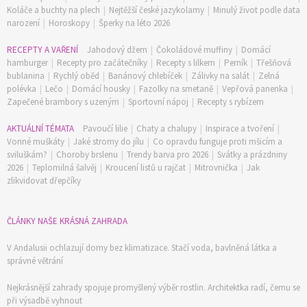
Koláče a buchty na plech
|
Nejtěžší české jazykolamy
|
Minulý život podle data
narození
|
Horoskopy
|
Šperky na léto 2026
RECEPTY A VAŘENÍ
Jahodový džem
|
Čokoládové muffiny
|
Domácí
hamburger
|
Recepty pro začátečníky
|
Recepty s lilkem
|
Perník
|
Třešňová
bublanina
|
Rychlý oběd
|
Banánový chlebíček
|
Zálivky na salát
|
Zelná
polévka
|
Lečo
|
Domácí housky
|
Fazolky na smetaně
|
Vepřová panenka
|
Zapečené brambory s uzeným
|
Sportovní nápoj
|
Recepty s rybízem
AKTUÁLNÍ TÉMATA
Pavoučí lilie
|
Chaty a chalupy
|
Inspirace a tvoření
|
Vonné muškáty
|
Jaké stromy do jílu
|
Co opravdu funguje proti mšicím a
sviluškám?
|
Choroby brslenu
|
Trendy barva pro 2026
|
Svátky a prázdniny
2026
|
Teplomilná šalvěj
|
Kroucení listů u rajčat
|
Mitrovnička
|
Jak
zlikvidovat dřepčíky
ČLÁNKY NAŠE KRÁSNÁ ZAHRADA
V Andalusii ochlazují domy bez klimatizace. Stačí voda, bavlněná látka a
správné větrání
Nejkrásnější zahrady spojuje promyšlený výběr rostlin. Architektka radí, čemu se
při výsadbě vyhnout