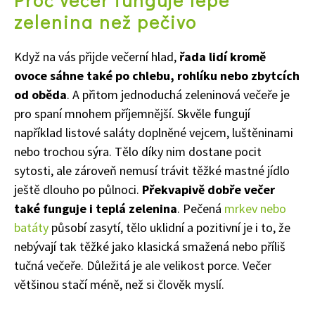
Proč večer funguje lépe
zelenina než pečivo
Když na vás přijde večerní hlad,
řada lidí kromě
Naše krásná zahrada
ovoce sáhne také po chlebu, rohlíku nebo zbytcích
od oběda
. A přitom jednoduchá zeleninová večeře je
pro spaní mnohem příjemnější. Skvěle fungují
například listové saláty doplněné vejcem, luštěninami
nebo trochou sýra. Tělo díky nim dostane pocit
sytosti, ale zároveň nemusí trávit těžké mastné jídlo
ještě dlouho po půlnoci.
Překvapivě dobře večer
také funguje i teplá zelenina
. Pečená
mrkev nebo
batáty
působí zasytí, tělo uklidní a pozitivní je i to, že
nebývají tak těžké jako klasická smažená nebo příliš
tučná večeře. Důležitá je ale velikost porce. Večer
většinou stačí méně, než si člověk myslí.