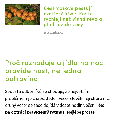
Češi masově pěstují
exotické kiwi: Roste
rychleji než vinná réva a
plodí až do zimy
www.nkz.cz
65 Kč
Objednat >
Naše krásná zahrada Speciál
Proč rozhoduje u jídla na noc
pravidelnost, ne jedna
potravina
Spousta odborníků se shoduje, že největším
problémem je chaos. Jeden večer člověk nejí skoro nic,
druhý večer se zase dojídá v deset hodin večer.
Tělo
pak ztrácí pravidelný rytmus.
Nejlépe prostě