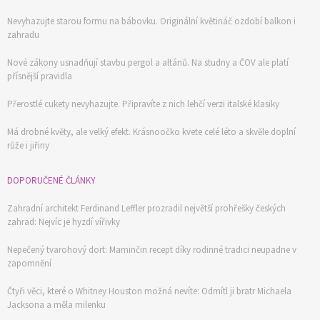
Nevyhazujte starou formu na bábovku. Originální květináč ozdobí balkon i
zahradu
Nové zákony usnadňují stavbu pergol a altánů. Na studny a ČOV ale platí
přísnější pravidla
Přerostlé cukety nevyhazujte. Připravíte z nich lehčí verzi italské klasiky
Má drobné květy, ale velký efekt. Krásnoočko kvete celé léto a skvěle doplní
růže i jiřiny
DOPORUČENÉ ČLÁNKY
Zahradní architekt Ferdinand Leffler prozradil největší prohřešky českých
zahrad: Nejvíc je hyzdí vířivky
Nepečený tvarohový dort: Maminčin recept díky rodinné tradici neupadne v
zapomnění
Čtyři věci, které o Whitney Houston možná nevíte: Odmítl ji bratr Michaela
Jacksona a měla milenku