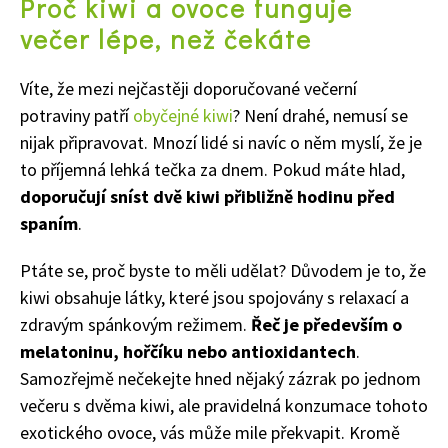
Proč kiwi a ovoce funguje
večer lépe, než čekáte
Víte, že mezi nejčastěji doporučované večerní
potraviny patří
obyčejné kiwi
? Není drahé, nemusí se
nijak připravovat. Mnozí lidé si navíc o něm myslí, že je
to příjemná lehká tečka za dnem. Pokud máte hlad,
doporučují sníst dvě kiwi přibližně hodinu před
spaním
.
Ptáte se, proč byste to měli udělat? Důvodem je to, že
kiwi obsahuje látky, které jsou spojovány s relaxací a
zdravým spánkovým režimem.
Řeč je především o
melatoninu, hořčíku nebo antioxidantech
.
Samozřejmě nečekejte hned nějaký zázrak po jednom
večeru s dvěma kiwi, ale pravidelná konzumace tohoto
exotického ovoce, vás může mile překvapit. Kromě