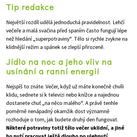
Tip redakce
Největší rozdíl udělá jednoduchá pravidelnost. Lehčí
večeře a malá svačina před spaním často fungují lépe
než hledání „superpotraviny“. Tělo si rychle zvykne na
klidnější režim a spánek se zlepší přirozeně.
Jídlo na noc a jeho vliv na
usínání a ranní energii
Nejspíš to znáte. Večer, když už máte konečně chvíli
klidu, sednete si k televizi nebo knížce a najednou
dostanete chuť „na něco malého“. A právě tenhle
poměrně nenápadný okamžik dost významně
rozhoduje o tom, jak budete druhý den fungovat.
Některé potraviny totiž tělo večer uklidní, a jiné
ho nutí pracovat ještě dlouho po ulehnutí.