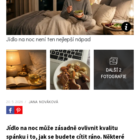
KVÍZY A TESTY
Jídlo na noc není ten nejlepší nápad
Přejít
do
galerie
20. 5. 2026
/
JANA NOVÁKOVÁ
Jídlo na noc může zásadně ovlivnit kvalitu
spánku i to, jak se budete cítit ráno. Některé