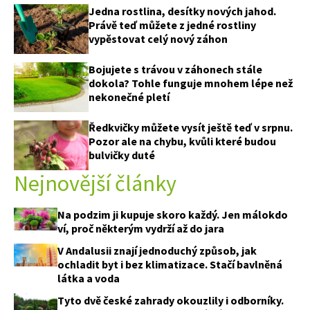
Jedna rostlina, desítky nových jahod.
Právě teď můžete z jedné rostliny
vypěstovat celý nový záhon
Bojujete s trávou v záhonech stále
dokola? Tohle funguje mnohem lépe než
nekonečné pletí
Ředkvičky můžete vysít ještě teď v srpnu.
Pozor ale na chybu, kvůli které budou
bulvičky duté
Nejnovější články
Na podzim ji kupuje skoro každý. Jen málokdo
ví, proč některým vydrží až do jara
V Andalusii znají jednoduchý způsob, jak
ochladit byt i bez klimatizace. Stačí bavlněná
látka a voda
Tyto dvě české zahrady okouzlily i odborníky.