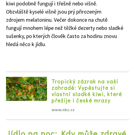
kiwi podobně fungují i třešně nebo višně.
Obzvláště kyselé višně jsou prý přirozeným
zdrojem melatoninu. Večer dokonce na chutě
fungují mnohem lépe než těžké dezerty nebo sladké
sušenky, po kterých člověk často za hodinu znovu
hledá něco k jídlu.
Tropický zázrak na vaší
zahradě: Vypěstujte si
vlastní sladké kiwi, které
přežije i české mrazy
www.nkz.cz
Jídlo na noc: Kdy může zdravé