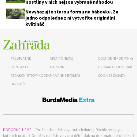
Rostliny v nich nejsou vybrané náhodou
Nevyhazujte starou formu na bábovku. Za
jedno odpoledne z ní vytvoříte originální
květináč
PŘEDPLATNÉ
APETITONLINE
OBCHODNÍ PODMÍNKY
KONTAKTY
MARIANNE
OCHRANA SOUKROMÍ
REDAKČNÍ ETICKÝ KODEX
MARIANNE BYDLENÍ
COOKIES ZÁSADY
PARTNEŘI
DOPORUČUJEME
Proč nechat těsto kynout v lednici
|
Rychlé recepty z
kuřecích prsou
|
Omáčky na těstoviny pro děti
|
Jak na dokonalou drobenku
|