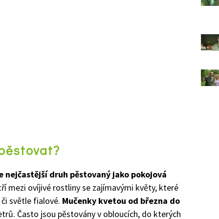
 pěstovat?
je nejčastější druh pěstovaný jako pokojová
í mezi ovíjivé rostliny se zajímavými květy, které
či světle fialové.
Mučenky kvetou od března do
rů. Často jsou pěstovány v obloucích, do kterých