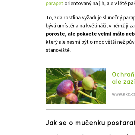
parapet
orientovaný na jih, ale v létě p
To, zda rostlina vyžaduje slunečný parap
bývá umístěna na květináči, v němž ji z
poroste, ale pokvete velmi málo ne
který ale nesmí být o moc větší než půvo
stanoviště.
Ochraň
ale zaz
www.nkz.c
Jak se o mučenku postara