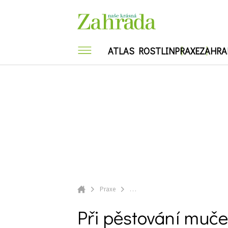
Skip
to
main
content
ATLAS ROSTLIN
PRAXE
ZAHRA
ATLAS ROSTLIN
PRAX
Balkonové rostliny
Okrasná zahrada
Ferdinand radí
Kalendárium
ZahrAppka
Bylinky
Balkonové rostliny
Okras
Letničky a dvouletky
Ekologie a příroda
Voda na zahradě
Nářadí a technika
Stavby
Okrasné tr
Bylinky
Kalend
Popínavé rostliny
Přenosné ro
Cibuloviny
Chorob
Letničky a dvouletky
Ekologi
Trvalky
Vodní rostli
Okrasné trávy a
Nářadí
kapradiny
Užitko
Pokojové rostliny
Praxe
…
Úvodní stránka
Popínavé rostliny
Při pěstování mučenek v bytě musíte dodržet pár v
Při pěstování muče
Přenosné rostliny
Stromy a keře