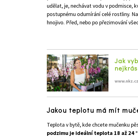
udělat, je, nechávat vodu v podmisce, 
postupnému odumírání celé rostliny. Na 
hnojivo. Před, nebo po přezimování vše
Jak vyb
nejkrás
www.nkz.c
Jakou teplotu má mít muč
Teplota v bytě, kde chcete mučenku pěst
podzimu je ideální teplota 18 až 24 