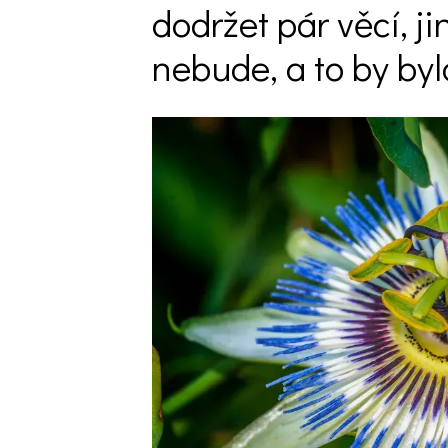
dodržet pár věcí, ji
Trvalky
nebude, a to by by
Vodní rostliny
Růže
VIDEA
VOLN
Zahradn
Zelená
Domácí
Dekora
Zajíma