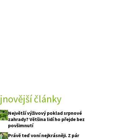
jnovější články
Největší výživový poklad srpnové
zahrady? Většina lidí ho přejde bez
povšimnutí
Právě teď voní nejkrásněji. Z pár