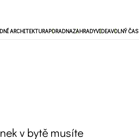
DNÍ ARCHITEKTURA
PORADNA
ZAHRADY
VIDEA
VOLNÝ ČAS
E
ZAHRADNÍ ARCHITEKTURA
PORA
Choroby a škůdci
Inspirace
Zahrady slavných
Cibuloviny
Zahradní turistika
Návštěvy zahrad
Zelená domácnos
ná zahrada
Ferdinand radí
ávy a kapradiny
Užitková zahrada
Pokojové rostliny
Dekorace
Zajímavosti
árium
ZahrAppka
stliny
Stromy a keře
y a škůdci
Inspirace
e a příroda
Voda na zahradě
ny
Růže
 a technika
Stavby
vá zahrada
ěcí, jinak se jí u vás dařit nebude, a to by byla škoda
nek v bytě musíte