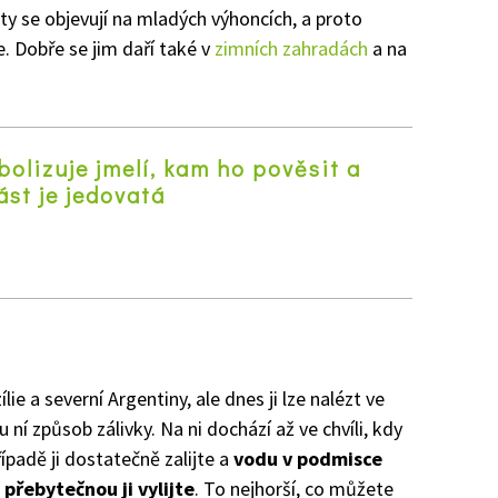
ty se objevují na mladých výhoncích, a proto
ře. Dobře se jim daří také v
zimních zahradách
a na
olizuje jmelí, kam ho pověsit a
ást je jedovatá
z
lie a severní Argentiny, ale dnes ji lze nalézt ve
 ní způsob zálivky. Na ni dochází až ve chvíli, kdy
ípadě ji dostatečně zalijte a
vodu v podmisce
přebytečnou ji vylijte
. To nejhorší, co můžete