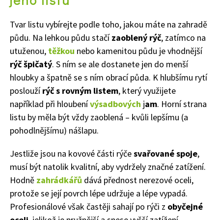
Tvar listu vybírejte podle toho, jakou máte na zahradě
půdu. Na lehkou půdu stačí
zaoblený rýč
, zatímco na
utuženou,
těžkou
nebo kamenitou půdu je vhodnější
rýč špičatý
. S ním se ale dostanete jen do menší
hloubky a špatně se s ním obrací půda. K hlubšímu rytí
poslouží
rýč s rovným listem
, který využijete
například při hloubení
výsadbových
j
am
. Horní strana
listu by měla být vždy zaoblená – kvůli lepšímu (a
pohodlnějšímu) nášlapu.
Jestliže jsou na kovové části rýče
svařované spoje
,
musí být natolik kvalitní, aby vydržely značné zatížení.
Hodně
zahrádkářů
dává přednost nerezové oceli,
protože se její povrch lépe udržuje a lépe vypadá.
Profesionálové však častěji sahají po rýči z
obyčejné
oceli
, jelikož je pružnější a snese vyšší zatížení.