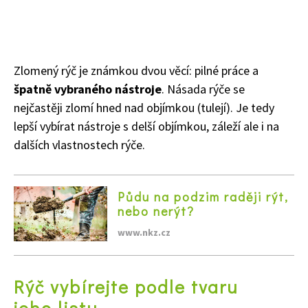
Zlomený rýč je známkou dvou věcí: pilné práce a
špatně vybraného nástroje
. Násada rýče se
nejčastěji zlomí hned nad objímkou (tulejí). Je tedy
lepší vybírat nástroje s delší objímkou, záleží ale i na
dalších vlastnostech rýče.
Půdu na podzim raději rýt,
nebo nerýt?
www.nkz.cz
Rýč vybírejte podle tvaru
jeho listu