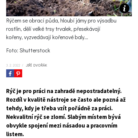
KVÍZY A TESTY
Rýčem se obrací půda, hloubí jámy pro výsadbu
rostlin, dělí velké trsy trvalek, přesekávají
kořeny, vyzvedávají kořenové baly...
Foto: Shutterstock
3. 2. 2022
/
JIŘÍ DVOŘÁK
Rýč je pro práci na zahradě nepostradatelný.
Rozdíl v kvalitě nástroje se často ale pozná až
tehdy, kdy je třeba vzít pořádně za práci.
Nekvalitní rýč se zlomí. Slabým místem bývá
obvykle spojení mezi násadou a pracovním
listem.