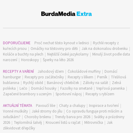
DOPORUČUJEME
Proč nechat těsto kynout v lednici
|
Rychlé recepty z
kuřecích prsou
|
Omáčky na těstoviny pro děti
|
Jak na dokonalou drobenku
|
Koláče a buchty na plech
|
Nejtěžší české jazykolamy
|
Minulý život podle data
narození
|
Horoskopy
|
Šperky na léto 2026
RECEPTY A VAŘENÍ
Jahodový džem
|
Čokoládové muffiny
|
Domácí
hamburger
|
Recepty pro začátečníky
|
Recepty s lilkem
|
Perník
|
Třešňová
bublanina
|
Rychlý oběd
|
Banánový chlebíček
|
Zálivky na salát
|
Zelná
polévka
|
Lečo
|
Domácí housky
|
Fazolky na smetaně
|
Vepřová panenka
|
Zapečené brambory s uzeným
|
Sportovní nápoj
|
Recepty s rybízem
AKTUÁLNÍ TÉMATA
Pavoučí lilie
|
Chaty a chalupy
|
Inspirace a tvoření
|
Vonné muškáty
|
Jaké stromy do jílu
|
Co opravdu funguje proti mšicím a
sviluškám?
|
Choroby brslenu
|
Trendy barva pro 2026
|
Svátky a prázdniny
2026
|
Teplomilná šalvěj
|
Kroucení listů u rajčat
|
Mitrovnička
|
Jak
zlikvidovat dřepčíky