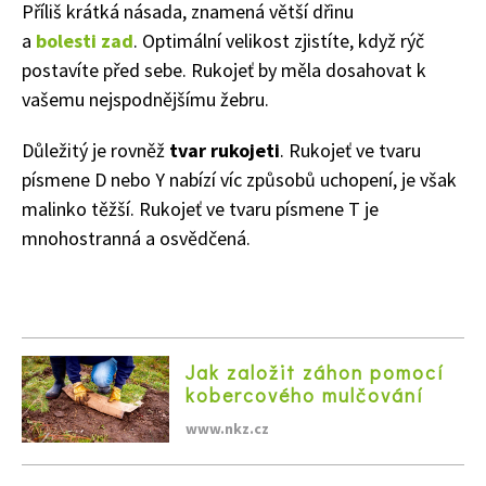
Příliš krátká násada, znamená větší dřinu
a
bolesti zad
. Optimální velikost zjistíte, když rýč
postavíte před sebe. Rukojeť by měla dosahovat k
vašemu nejspodnějšímu žebru.
Důležitý je rovněž
tvar rukojeti
. Rukojeť ve tvaru
písmene D nebo Y nabízí víc způsobů uchopení, je však
Naše krásná zahrada
malinko těžší. Rukojeť ve tvaru písmene T je
mnohostranná a osvědčená.
Jak založit záhon pomocí
kobercového mulčování
www.nkz.cz