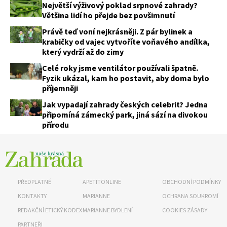
Největší výživový poklad srpnové zahrady?
Většina lidí ho přejde bez povšimnutí
Právě teď voní nejkrásněji. Z pár bylinek a
krabičky od vajec vytvoříte voňavého andílka,
který vydrží až do zimy
Celé roky jsme ventilátor používali špatně.
Fyzik ukázal, kam ho postavit, aby doma bylo
příjemněji
Jak vypadají zahrady českých celebrit? Jedna
připomíná zámecký park, jiná sází na divokou
přírodu
PŘEDPLATNÉ
APETITONLINE
OBCHODNÍ PODMÍNKY
KONTAKTY
MARIANNE
OCHRANA SOUKROMÍ
REDAKČNÍ ETICKÝ KODEX
MARIANNE BYDLENÍ
COOKIES ZÁSADY
PARTNEŘI