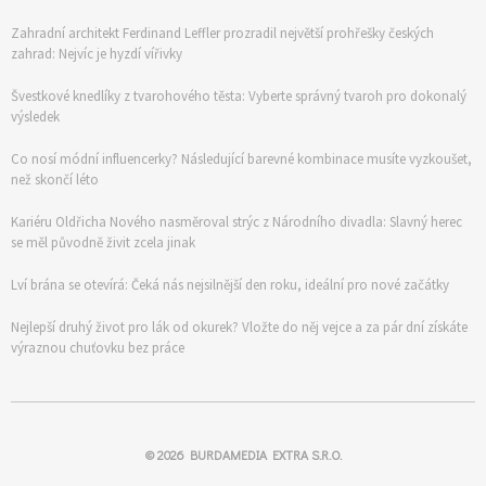
Zahradní architekt Ferdinand Leffler prozradil největší prohřešky českých
zahrad: Nejvíc je hyzdí vířivky
Švestkové knedlíky z tvarohového těsta: Vyberte správný tvaroh pro dokonalý
výsledek
Co nosí módní influencerky? Následující barevné kombinace musíte vyzkoušet,
než skončí léto
Kariéru Oldřicha Nového nasměroval strýc z Národního divadla: Slavný herec
se měl původně živit zcela jinak
Lví brána se otevírá: Čeká nás nejsilnější den roku, ideální pro nové začátky
Nejlepší druhý život pro lák od okurek? Vložte do něj vejce a za pár dní získáte
výraznou chuťovku bez práce
© 2026
BURDAMEDIA EXTRA S.R.O.