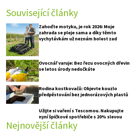
Související články
Zahoďte motyku, je rok 2026: Moje
zahrada se pleje sama a díky těmto
vychytávkám už neznám bolest zad
Ovocnář varuje: Bez řezu ovocných dřevin
se letos úrody nedočkáte
Rodina kostkovačů: Objevte kouzlo
předpěstování bez jednorázových plastů
Užijte si vaření s Tescomou. Nakupujte
74 Kč
nyní špičkové spotřebiče s 20% slevou
Nejnovější články
Objednat >