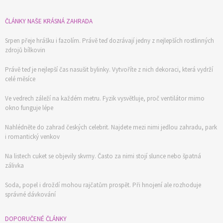
ČLÁNKY NAŠE KRÁSNÁ ZAHRADA
Srpen přeje hrášku i fazolím. Právě teď dozrávají jedny z nejlepších rostlinných
zdrojů bílkovin
Právě teď je nejlepší čas nasušit bylinky. Vytvoříte z nich dekoraci, která vydrží
celé měsíce
Ve vedrech záleží na každém metru. Fyzik vysvětluje, proč ventilátor mimo
okno funguje lépe
Nahlédněte do zahrad českých celebrit. Najdete mezi nimi jedlou zahradu, park
i romantický venkov
Na listech cuket se objevily skvrny. Často za nimi stojí slunce nebo špatná
zálivka
Soda, popel i droždí mohou rajčatům prospět. Při hnojení ale rozhoduje
správné dávkování
DOPORUČENÉ ČLÁNKY