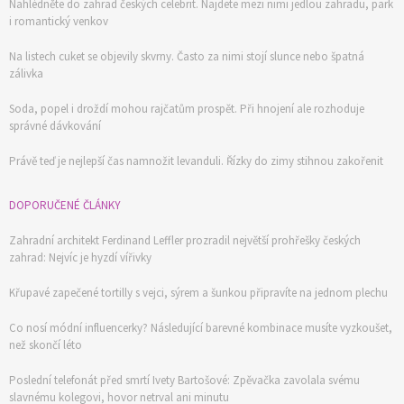
Nahlédněte do zahrad českých celebrit. Najdete mezi nimi jedlou zahradu, park
i romantický venkov
Na listech cuket se objevily skvrny. Často za nimi stojí slunce nebo špatná
zálivka
Soda, popel i droždí mohou rajčatům prospět. Při hnojení ale rozhoduje
správné dávkování
Právě teď je nejlepší čas namnožit levanduli. Řízky do zimy stihnou zakořenit
DOPORUČENÉ ČLÁNKY
Zahradní architekt Ferdinand Leffler prozradil největší prohřešky českých
zahrad: Nejvíc je hyzdí vířivky
Křupavé zapečené tortilly s vejci, sýrem a šunkou připravíte na jednom plechu
Co nosí módní influencerky? Následující barevné kombinace musíte vyzkoušet,
než skončí léto
Poslední telefonát před smrtí Ivety Bartošové: Zpěvačka zavolala svému
slavnému kolegovi, hovor netrval ani minutu