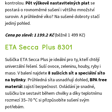
kontrolou.
Pět výškově nastavitelných plat
se
postará o rovnoměrné sušení i většího množství
surovin. A průhledné víko? Na sušené dobroty stačí
jediný pohled.
Cena po slevě: 1 199.2 Kč
(běžně 1 499 Kč)
ETA Secca Plus 8301
Sušička ETA Secca Plus je ideální pro ty, kteří chtějí
univerzální řešení. Suší ovoce, zeleninu, houby, ryby i
maso. V balení najdete
8 sušicích sít a speciální síto
na bylinky
. Průhledná síta usnadňují dohled,
BPA free
materiál
zajistí bezpečnost. Ovládání je snadné,
sušičku lze sestavit během chvilky a díky teplotnímu
rozmezí 35–70 °C si přizpůsobíte sušení svým
potřebám.