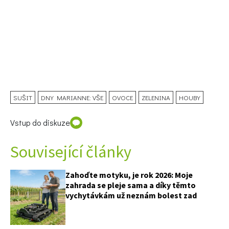
SUŠIT
DNY MARIANNE: VŠE
OVOCE
ZELENINA
HOUBY
Vstup do diskuze
74 Kč
Související články
Objednat >
Zahoďte motyku, je rok 2026: Moje
zahrada se pleje sama a díky těmto
vychytávkám už neznám bolest zad