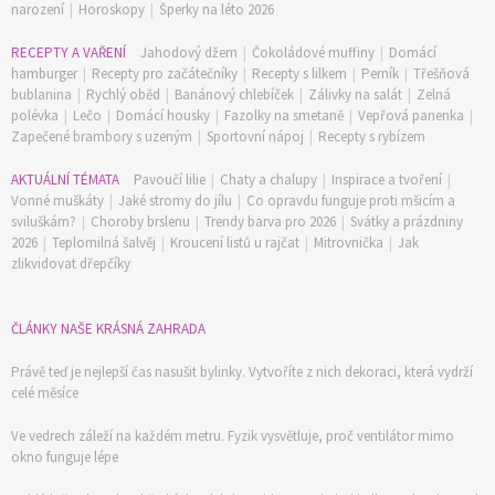
narození
|
Horoskopy
|
Šperky na léto 2026
RECEPTY A VAŘENÍ
Jahodový džem
|
Čokoládové muffiny
|
Domácí
hamburger
|
Recepty pro začátečníky
|
Recepty s lilkem
|
Perník
|
Třešňová
bublanina
|
Rychlý oběd
|
Banánový chlebíček
|
Zálivky na salát
|
Zelná
polévka
|
Lečo
|
Domácí housky
|
Fazolky na smetaně
|
Vepřová panenka
|
Zapečené brambory s uzeným
|
Sportovní nápoj
|
Recepty s rybízem
AKTUÁLNÍ TÉMATA
Pavoučí lilie
|
Chaty a chalupy
|
Inspirace a tvoření
|
Vonné muškáty
|
Jaké stromy do jílu
|
Co opravdu funguje proti mšicím a
sviluškám?
|
Choroby brslenu
|
Trendy barva pro 2026
|
Svátky a prázdniny
2026
|
Teplomilná šalvěj
|
Kroucení listů u rajčat
|
Mitrovnička
|
Jak
zlikvidovat dřepčíky
ČLÁNKY NAŠE KRÁSNÁ ZAHRADA
Právě teď je nejlepší čas nasušit bylinky. Vytvoříte z nich dekoraci, která vydrží
celé měsíce
Ve vedrech záleží na každém metru. Fyzik vysvětluje, proč ventilátor mimo
okno funguje lépe