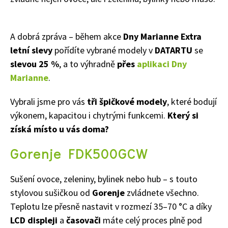
A dobrá zpráva – během akce
Dny Marianne Extra
letní slevy
pořídíte vybrané modely v
DATARTU
se
slevou 25 %
, a to výhradně
přes
aplikaci Dny
Marianne
.
Vybrali jsme pro vás
tři špičkové modely
, které bodují
výkonem, kapacitou i chytrými funkcemi.
Který si
získá místo u vás doma?
Gorenje FDK500GCW
Sušení ovoce, zeleniny, bylinek nebo hub – s touto
stylovou sušičkou od
Gorenje
zvládnete všechno.
Teplotu lze přesně nastavit v rozmezí 35–70 °C a díky
LCD displeji
a
časovači
máte celý proces plně pod