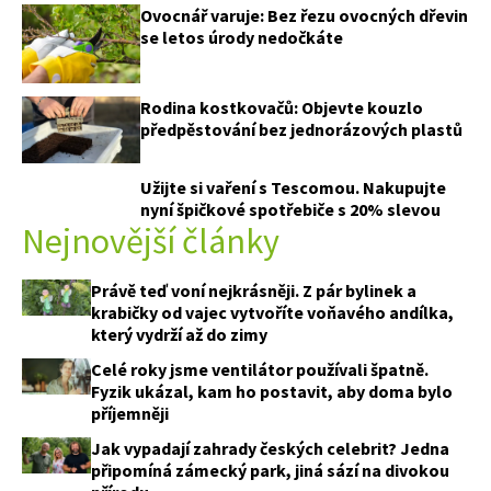
Ovocnář varuje: Bez řezu ovocných dřevin
se letos úrody nedočkáte
Rodina kostkovačů: Objevte kouzlo
předpěstování bez jednorázových plastů
Užijte si vaření s Tescomou. Nakupujte
nyní špičkové spotřebiče s 20% slevou
Nejnovější články
Právě teď voní nejkrásněji. Z pár bylinek a
krabičky od vajec vytvoříte voňavého andílka,
který vydrží až do zimy
Celé roky jsme ventilátor používali špatně.
Fyzik ukázal, kam ho postavit, aby doma bylo
příjemněji
Jak vypadají zahrady českých celebrit? Jedna
připomíná zámecký park, jiná sází na divokou