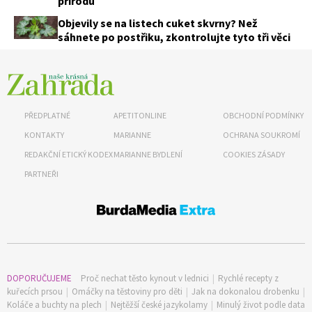
přírodu
Objevily se na listech cuket skvrny? Než
sáhnete po postřiku, zkontrolujte tyto tři věci
PŘEDPLATNÉ
APETITONLINE
OBCHODNÍ PODMÍNKY
KONTAKTY
MARIANNE
OCHRANA SOUKROMÍ
REDAKČNÍ ETICKÝ KODEX
MARIANNE BYDLENÍ
COOKIES ZÁSADY
PARTNEŘI
DOPORUČUJEME
Proč nechat těsto kynout v lednici
|
Rychlé recepty z
kuřecích prsou
|
Omáčky na těstoviny pro děti
|
Jak na dokonalou drobenku
|
Koláče a buchty na plech
|
Nejtěžší české jazykolamy
|
Minulý život podle data