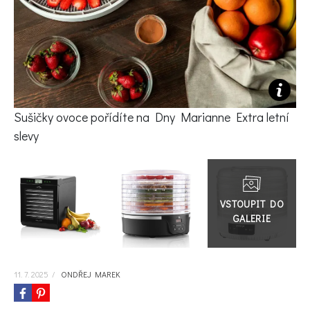
KVÍZY A TESTY
Sušičky ovoce pořídíte na Dny Marianne Extra letní
slevy
Přejít
do
galerie
11. 7. 2025
/
ONDŘEJ MAREK