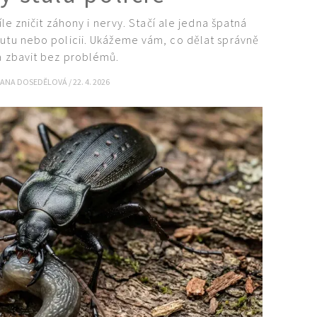
 zničit záhony i nervy. Stačí ale jedna špatná
kutu nebo policii. Ukážeme vám, co dělat správně
ka zbavit bez problémů.
IANA DOSEDĚLOVÁ
/
22. 4. 2026