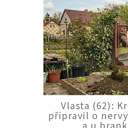
Vlasta (62): 
připravil o nerv
a u brank