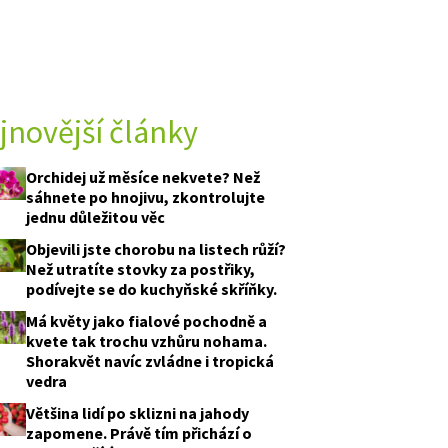
jnovější články
Orchidej už měsíce nekvete? Než
sáhnete po hnojivu, zkontrolujte
jednu důležitou věc
Objevili jste chorobu na listech růží?
Než utratíte stovky za postřiky,
podívejte se do kuchyňské skříňky.
Má květy jako fialové pochodně a
kvete tak trochu vzhůru nohama.
Shorakvět navíc zvládne i tropická
vedra
Většina lidí po sklizni na jahody
zapomene. Právě tím přichází o