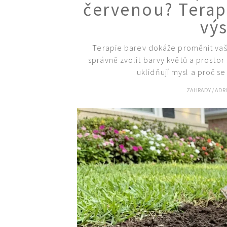
červenou? Terap
vý
Terapie barev dokáže proměnit vaši
správně zvolit barvy květů a prostor
uklidňují mysl a proč 
ZAHRADY
/
ADR