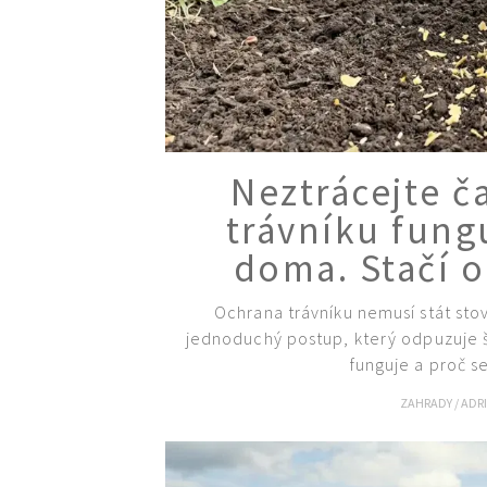
Neztrácejte č
trávníku fungu
doma. Stačí 
Ochrana trávníku nemusí stát sto
jednoduchý postup, který odpuzuje šk
funguje a proč s
ZAHRADY
/
ADR