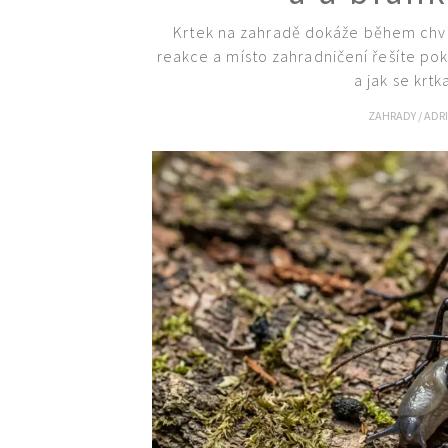
Krtek na zahradě dokáže během chvíle
reakce a místo zahradničení řešíte po
a jak se krt
ZAHRADY
/
ADR