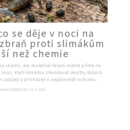
co se děje v noci na
 zbraň proti slimákům
jší než chemie
 po chemii, ale skutečné řešení máme přímo na
 lovci, kteří dokážou zlikvidovat desítky škůdců.
zabíjejí a přicházejí o nejúčinnější ochranu.
IANA DOSEDĚLOVÁ
/
20. 4. 2026