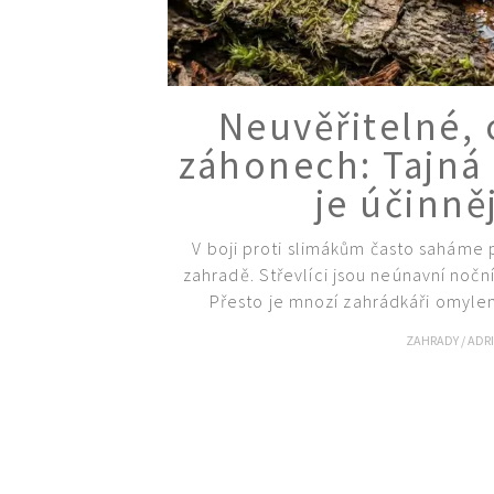
Neuvěřitelné, 
záhonech: Tajná
je účinně
V boji proti slimákům často saháme
zahradě. Střevlíci jsou neúnavní noční
Přesto je mnozí zahrádkáři omylem 
ZAHRADY
/
ADR