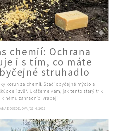
as chemií: Ochrana
je i s tím, co máte
obyčejné struhadlo
vky korun za chemii. Stačí obyčejné mýdlo a
ůdce i zvěř. Ukážeme vám, jak tento starý trik
e k němu zahradníci vracejí.
IANA DOSEDĚLOVÁ
/
23. 4. 2026