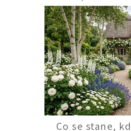
Trvalky
Vodní rostliny
Růže
VIDEA
VOLN
Zahradn
Zelená
Domácí
Dekora
Zajíma
Co se stane, k