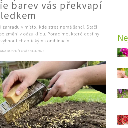
ie barev vás překvapí
sledkem
 zahradu v místo, kde stres nemá šanci. Stačí
 se změní v oázu klidu. Poradíme, které odstíny
Ne
se vyhnout chaotickým kombinacím.
IANA DOSEDĚLOVÁ
/
24. 4. 2026