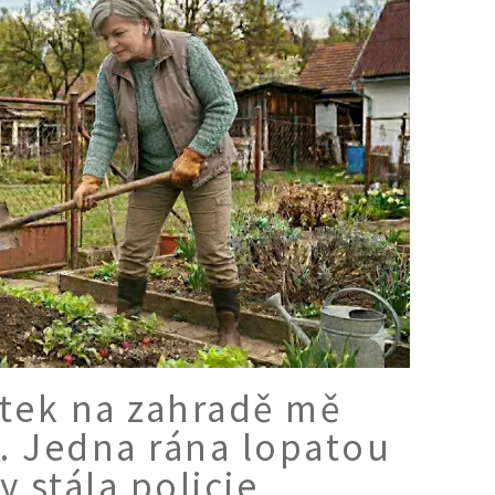
Krtek na zahradě mě
y. Jedna rána lopatou
y stála policie