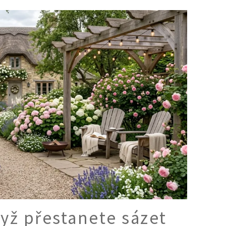
Ý ČAS
SOUTĚŽTE O CENY
KVÍZY
í turistika
 domácnost
 mazlíčci
ce
vosti
dyž přestanete sázet