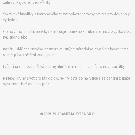
zahrad: Nejvíc je hyzdí vířivky
Švestkové knedlíky z tvarohového těsta: Vyberte správný tvaroh pro dokonalý
výsledek
Co nosí módní influencerky? Následující barevné kombinace musíte vyzkoušet,
než skončí léto
Kariéru Oldřicha Nového nasměroval strýc z Národního divadla: Slavný herec
se měl původně živit zcela jinak
Lví brána se otevírá: Čeká nás nejsilnější den roku, ideální pro nové začátky
Nejlepší druhý život pro lák od okurek? Vložte do něj vejce a za pár dní získáte
výraznou chuťovku bez práce
© 2026
BURDAMEDIA EXTRA S.R.O.