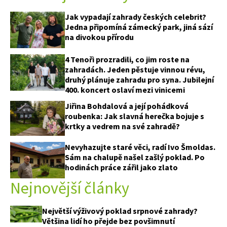
Jak vypadají zahrady českých celebrit?
Jedna připomíná zámecký park, jiná sází
na divokou přírodu
4 Tenoři prozradili, co jim roste na
zahradách. Jeden pěstuje vinnou révu,
druhý plánuje zahradu pro syna. Jubilejní
400. koncert oslaví mezi vinicemi
Jiřina Bohdalová a její pohádková
roubenka: Jak slavná herečka bojuje s
krtky a vedrem na své zahradě?
Nevyhazujte staré věci, radí Ivo Šmoldas.
Sám na chalupě našel zašlý poklad. Po
hodinách práce zářil jako zlato
Nejnovější články
Největší výživový poklad srpnové zahrady?
Většina lidí ho přejde bez povšimnutí