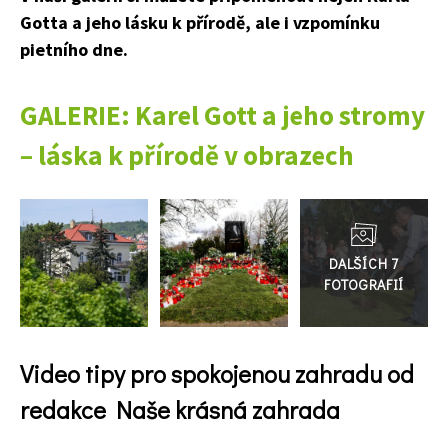
Gotta a jeho lásku k přírodě, ale i vzpomínku
pietního dne.
GALERIE: Karel Gott a jeho stromy
– láska k přírodě v obrazech
Přejít
do
galerie
Video tipy pro spokojenou zahradu od
redakce Naše krásná zahrada