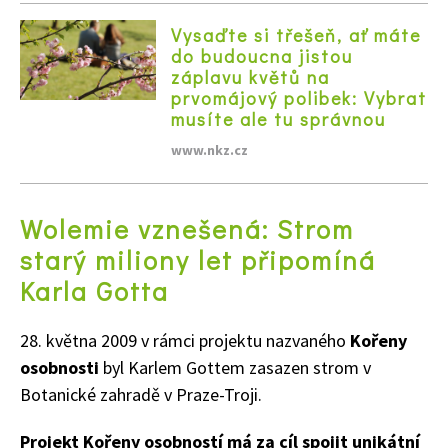
Vysaďte si třešeň, ať máte
do budoucna jistou
záplavu květů na
prvomájový polibek: Vybrat
musíte ale tu správnou
www.nkz.cz
Wolemie vznešená: Strom
starý miliony let připomíná
Karla Gotta
28. května 2009 v rámci projektu nazvaného
Kořeny
osobnosti
byl Karlem Gottem zasazen strom v
Naše krásná zahrada
Botanické zahradě v Praze-Troji.
Projekt Kořeny osobností má za cíl spojit unikátní