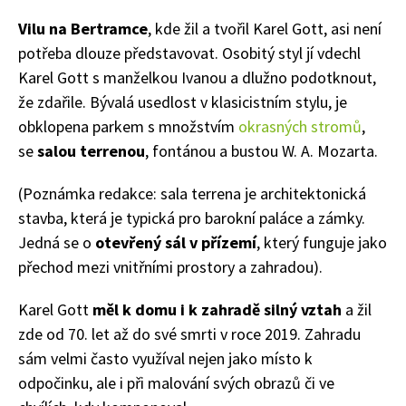
Vilu na Bertramce
, kde žil a tvořil Karel Gott, asi není
potřeba dlouze představovat. Osobitý styl jí vdechl
Karel Gott s manželkou Ivanou a dlužno podotknout,
že zdařile. Bývalá usedlost v klasicistním stylu, je
obklopena parkem s množstvím
okrasných stromů
,
se
salou terrenou
, fontánou a bustou W. A. Mozarta.
(Poznámka redakce: sala terrena je architektonická
stavba, která je typická pro barokní paláce a zámky.
Jedná se o
otevřený sál v přízemí
, který funguje jako
přechod mezi vnitřními prostory a zahradou).
Karel Gott
měl k domu i k zahradě silný vztah
a žil
zde od 70. let až do své smrti v roce 2019. Zahradu
sám velmi často využíval nejen jako místo k
odpočinku, ale i při malování svých obrazů či ve