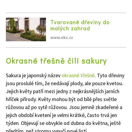
Tvarované dřeviny do
malých zahrad
www.nkz.cz
Okrasné třešně čili sakury
Sakura je japonský název
okrasné třešně
. Tyto dřeviny
jsou proslulé tím, že nedávají plody, ale pouze kvetou.
Jejich květy patří mezi jedny z nejkrásnějších jarních
hříček přírody. Květy mohou být od bílé přes světle
růžovou až po sytě růžovou. Jsou jemně zkadeřené a
jejich období kvetení je velmi krátké, často trvá jen
týden. Objevují se obvykle od dubna do května, ještě
předtím, než stromu vypučí nové listí.