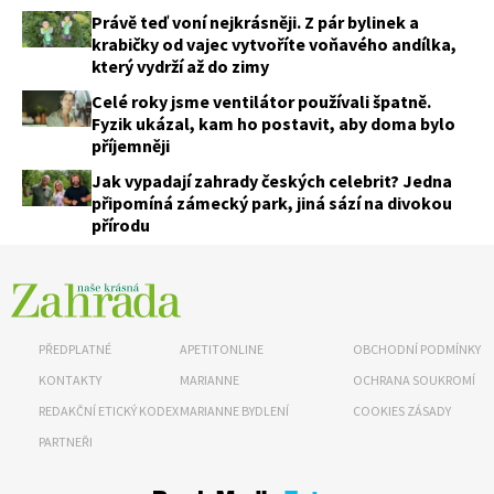
Právě teď voní nejkrásněji. Z pár bylinek a
krabičky od vajec vytvoříte voňavého andílka,
který vydrží až do zimy
Celé roky jsme ventilátor používali špatně.
Fyzik ukázal, kam ho postavit, aby doma bylo
příjemněji
Jak vypadají zahrady českých celebrit? Jedna
připomíná zámecký park, jiná sází na divokou
přírodu
PŘEDPLATNÉ
APETITONLINE
OBCHODNÍ PODMÍNKY
KONTAKTY
MARIANNE
OCHRANA SOUKROMÍ
REDAKČNÍ ETICKÝ KODEX
MARIANNE BYDLENÍ
COOKIES ZÁSADY
PARTNEŘI