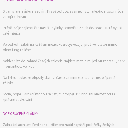
ČLÁNKY NAŠE KRÁSNÁ ZAHRADA
Srpen přeje hrášku i fazolím. Právě teď dozrávají jedny z nejlepších rostlinných
zdrojů bílkovin
Právě teď je nejlepší čas nasušit bylinky. Vytvoříte z nich dekoraci, která vydrží
celé měsíce
Ve vedrech záleží na každém metru. Fyzik vysvětluje, proč ventilátor mimo
okno funguje lépe
Nahlédněte do zahrad českých celebrit. Najdete mezi nimi jedlou zahradu, park
i romantický venkov
Na listech cuket se objevily skvrny. Často za nimi stojí slunce nebo špatná
zálivka
Soda, popel i droždí mohou rajčatům prospět. Při hnojení ale rozhoduje
správné dávkování
DOPORUČENÉ ČLÁNKY
Zahradní architekt Ferdinand Leffler prozradil největší prohřešky českých