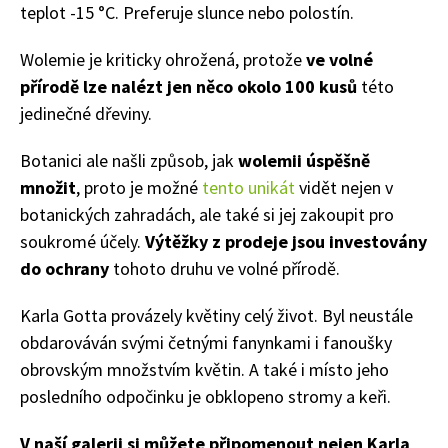
teplot -15 °C. Preferuje slunce nebo polostín.
Wolemie je kriticky ohrožená, protože
ve volné
přírodě lze nalézt jen něco okolo 100 kusů
této
jedinečné dřeviny.
74 Kč
Botanici ale našli způsob, jak
wolemii úspěšně
Objednat >
množit
, proto je možné
tento unikát
vidět nejen v
botanických zahradách, ale také si jej zakoupit pro
soukromé účely.
Výtěžky z prodeje jsou investovány
do ochrany
tohoto druhu ve volné přírodě.
Karla Gotta provázely květiny celý život. Byl neustále
obdarováván svými četnými fanynkami i fanoušky
obrovským množstvím květin. A také i místo jeho
posledního odpočinku je obklopeno stromy a keři.
V naší galerii si můžete připomenout nejen Karla