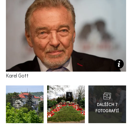
KVÍZY A TESTY
Karel Gott
Přejít
do
galerie