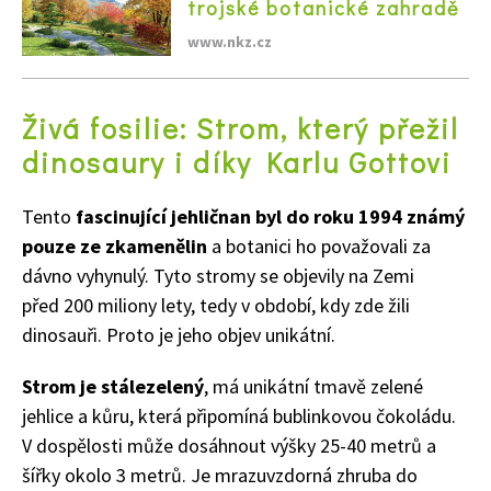
trojské botanické zahradě
65 Kč
Objednat >
www.nkz.cz
Naše krásná zahrada Speciál
Živá fosilie: Strom, který přežil
dinosaury i díky Karlu Gottovi
Tento
fascinující jehličnan byl do roku 1994 známý
pouze ze zkamenělin
a botanici ho považovali za
dávno vyhynulý. Tyto stromy se objevily na Zemi
před 200 miliony lety, tedy v období, kdy zde žili
dinosauři. Proto je jeho objev unikátní.
Strom je stálezelený
, má unikátní tmavě zelené
jehlice a kůru, která připomíná bublinkovou čokoládu.
V dospělosti může dosáhnout výšky 25-40 metrů a
šířky okolo 3 metrů. Je mrazuvzdorná zhruba do