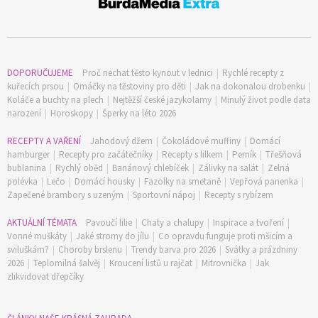
DOPORUČUJEME
Proč nechat těsto kynout v lednici
|
Rychlé recepty z
kuřecích prsou
|
Omáčky na těstoviny pro děti
|
Jak na dokonalou drobenku
|
Koláče a buchty na plech
|
Nejtěžší české jazykolamy
|
Minulý život podle data
narození
|
Horoskopy
|
Šperky na léto 2026
RECEPTY A VAŘENÍ
Jahodový džem
|
Čokoládové muffiny
|
Domácí
hamburger
|
Recepty pro začátečníky
|
Recepty s lilkem
|
Perník
|
Třešňová
bublanina
|
Rychlý oběd
|
Banánový chlebíček
|
Zálivky na salát
|
Zelná
polévka
|
Lečo
|
Domácí housky
|
Fazolky na smetaně
|
Vepřová panenka
|
Zapečené brambory s uzeným
|
Sportovní nápoj
|
Recepty s rybízem
AKTUÁLNÍ TÉMATA
Pavoučí lilie
|
Chaty a chalupy
|
Inspirace a tvoření
|
Vonné muškáty
|
Jaké stromy do jílu
|
Co opravdu funguje proti mšicím a
sviluškám?
|
Choroby brslenu
|
Trendy barva pro 2026
|
Svátky a prázdniny
2026
|
Teplomilná šalvěj
|
Kroucení listů u rajčat
|
Mitrovnička
|
Jak
zlikvidovat dřepčíky