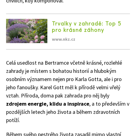
chvílích, kdy komponoval.
Trvalky v zahradě: Top 5
pro krásné záhony
www.nkz.cz
Celá usedlost na Bertramce včetně krásné, rozlehlé
zahrady je místem s bohatou historií a hlubokým
osobním významem nejen pro Karla Gotta, ale i pro
jeho fanoušky.
Karel Gott měl k přírodě velmi vřelý
vztah. Příroda, doma pak zahrada pro něj byly
zdrojem energie, klidu a inspirace
, a to především v
pozdějších letech jeho života a během zdravotních
potíží.
Během svého pestrého života zasadil mimo vlastní