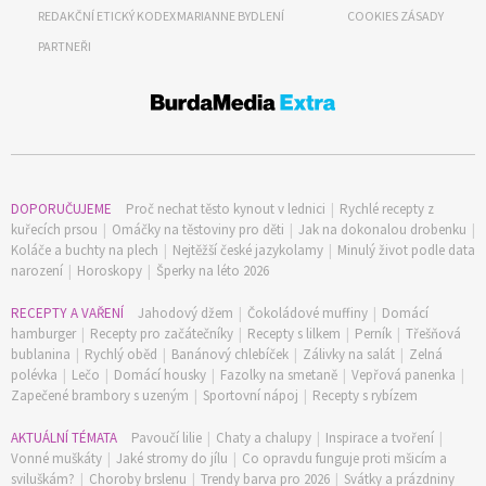
REDAKČNÍ ETICKÝ KODEX
MARIANNE BYDLENÍ
COOKIES ZÁSADY
PARTNEŘI
DOPORUČUJEME
Proč nechat těsto kynout v lednici
|
Rychlé recepty z
kuřecích prsou
|
Omáčky na těstoviny pro děti
|
Jak na dokonalou drobenku
|
Koláče a buchty na plech
|
Nejtěžší české jazykolamy
|
Minulý život podle data
narození
|
Horoskopy
|
Šperky na léto 2026
RECEPTY A VAŘENÍ
Jahodový džem
|
Čokoládové muffiny
|
Domácí
hamburger
|
Recepty pro začátečníky
|
Recepty s lilkem
|
Perník
|
Třešňová
bublanina
|
Rychlý oběd
|
Banánový chlebíček
|
Zálivky na salát
|
Zelná
polévka
|
Lečo
|
Domácí housky
|
Fazolky na smetaně
|
Vepřová panenka
|
Zapečené brambory s uzeným
|
Sportovní nápoj
|
Recepty s rybízem
AKTUÁLNÍ TÉMATA
Pavoučí lilie
|
Chaty a chalupy
|
Inspirace a tvoření
|
Vonné muškáty
|
Jaké stromy do jílu
|
Co opravdu funguje proti mšicím a
sviluškám?
|
Choroby brslenu
|
Trendy barva pro 2026
|
Svátky a prázdniny