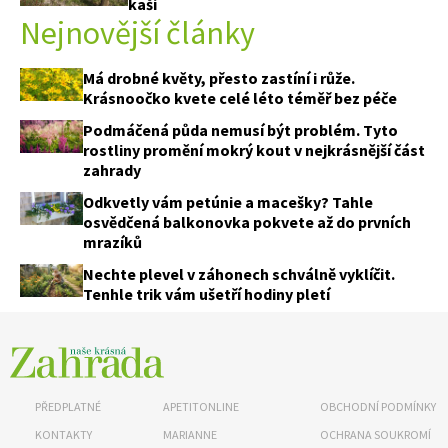
kaši
Nejnovější články
Má drobné květy, přesto zastíní i růže.
Krásnoočko kvete celé léto téměř bez péče
Podmáčená půda nemusí být problém. Tyto
rostliny promění mokrý kout v nejkrásnější část
zahrady
Odkvetly vám petúnie a macešky? Tahle
osvědčená balkonovka pokvete až do prvních
mrazíků
Nechte plevel v záhonech schválně vyklíčit.
Tenhle trik vám ušetří hodiny pletí
PŘEDPLATNÉ
APETITONLINE
OBCHODNÍ PODMÍNKY
KONTAKTY
MARIANNE
OCHRANA SOUKROMÍ