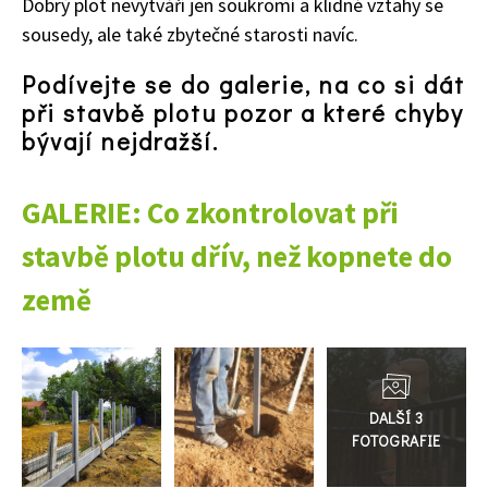
Dobrý plot nevytváří jen soukromí a klidné vztahy se
sousedy, ale také zbytečné starosti navíc.
Podívejte se do galerie, na co si dát
při stavbě plotu pozor a které chyby
bývají nejdražší.
GALERIE: Co zkontrolovat při
stavbě plotu dřív, než kopnete do
země
Přejít
do
galerie
74 Kč
Objednat >