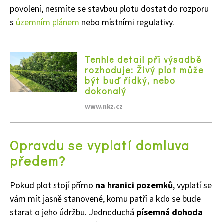
povolení, nesmíte se stavbou plotu dostat do rozporu
s
územním plánem
nebo místními regulativy.
Tenhle detail při výsadbě
rozhoduje: Živý plot může
být buď řídký, nebo
dokonalý
Naše krásná zahrada
www.nkz.cz
Opravdu se vyplatí domluva
předem?
Pokud plot stojí přímo
na hranici pozemků
, vyplatí se
vám mít jasně stanovené, komu patří a kdo se bude
starat o jeho údržbu. Jednoduchá
písemná dohoda