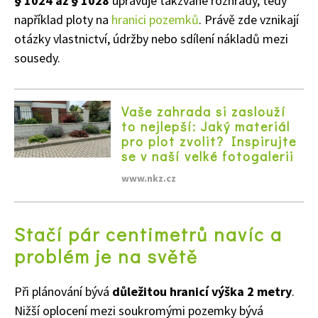
§ 1024 až § 1028
upravuje takzvané rozhrady, tedy
například ploty na
hranici pozemků
. Právě zde vznikají
otázky vlastnictví, údržby nebo sdílení nákladů mezi
sousedy.
Vaše zahrada si zaslouží
to nejlepší: Jaký materiál
pro plot zvolit? Inspirujte
se v naší velké fotogalerii
www.nkz.cz
Stačí pár centimetrů navíc a
problém je na světě
Při plánování bývá
důležitou hranicí výška 2 metry
.
Nižší oplocení mezi soukromými pozemky bývá