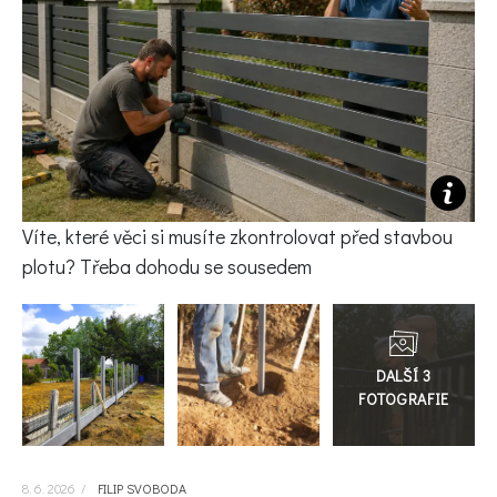
KVÍZY A TESTY
Víte, které věci si musíte zkontrolovat před stavbou
plotu? Třeba dohodu se sousedem
Přejít
do
galerie
8. 6. 2026
/
FILIP SVOBODA