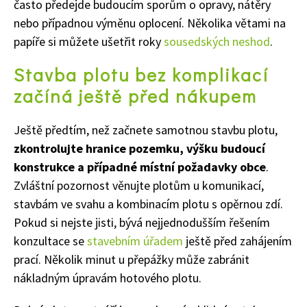
často předejde budoucím sporům o opravy, nátěry
nebo případnou výměnu oplocení. Několika větami na
papíře si můžete ušetřit roky
sousedských neshod
.
Stavba plotu bez komplikací
začíná ještě před nákupem
Ještě předtím, než začnete samotnou stavbu plotu,
zkontrolujte hranice pozemku, výšku budoucí
konstrukce a případné místní požadavky obce
.
Zvláštní pozornost věnujte plotům u komunikací,
65 Kč
stavbám ve svahu a kombinacím plotu s opěrnou zdí.
Objednat >
Pokud si nejste jisti, bývá nejjednodušším řešením
Naše krásná zahrada Speciál
konzultace se
stavebním úřadem
ještě před zahájením
prací. Několik minut u přepážky může zabránit
nákladným úpravám hotového plotu.