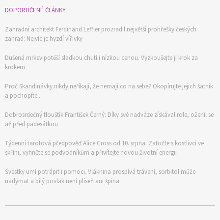
DOPORUČENÉ ČLÁNKY
Zahradní architekt Ferdinand Leffler prozradil největší prohřešky českých
zahrad: Nejvíc je hyzdí vířivky
Dušená mrkev potěší sladkou chutí i nízkou cenou. Vyzkoušejte ji krok za
krokem
Proč Skandinávky nikdy neříkají, že nemají co na sebe? Okopírujte jejich šatník
a pochopíte...
Dobrosrdečný tlouštík František Černý: Díky své nadváze získával role, oženil se
až před padesátkou
Týdenní tarotová předpověď Alice Cross od 10. srpna: Zatočte s kostlivci ve
skříni, vyhněte se podvodníkům a přivítejte novou životní energii
Švestky umí potrápit i pomoci. Vláknina prospívá trávení, sorbitol může
nadýmat a bílý povlak není plíseň ani špína