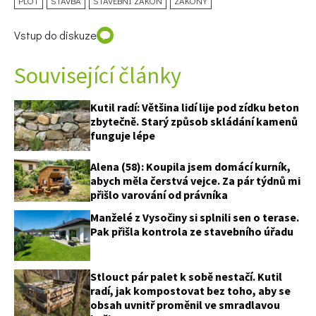
PLOT
STAVBA
STAVEBNÍ ZÁKON
ZÁKONY
Vstup do diskuze
Související články
Kutil radí: Většina lidí lije pod zídku beton
zbytečně. Starý způsob skládání kamenů
funguje lépe
Alena (58): Koupila jsem domácí kurník,
abych měla čerstvá vejce. Za pár týdnů mi
přišlo varování od právníka
Manželé z Vysočiny si splnili sen o terase.
Pak přišla kontrola ze stavebního úřadu
Stlouct pár palet k sobě nestačí. Kutil
radí, jak kompostovat bez toho, aby se
obsah uvnitř proměnil ve smradlavou