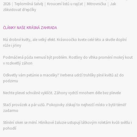
2026
|
Teplomilná šalvěj
|
Kroucení listů u rajčat
|
Mitrovnička
|
Jak
zlikvidovat dřepčíky
ČLÁNKY NAŠE KRÁSNÁ ZAHRADA
Má drobné květy, ale velký efekt. Krásnoočko kvete celé léto a skvěle doplní
růže i jiřiny
Podmáčená půda nemusí být problém. Rostliny do vlhka promění mokrý kout
v rozkvetlý záhon
Odkvetly vám petúnie a macešky? Verbena udrží truhlíky plné květů až do
podzimu
Nechte plevel schválně vyklíčit. Záhony vydrží mnohem déle bez plevele
Stačí provázek a pár uzlů. Pokojovky získají to nejhezčí místo v bytě téměř
zadarmo
Stínění oken se mění. Hliníkové žaluzie ustupují látkovým roletám kvůli světlu i
pohodlí