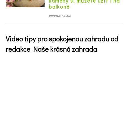
kameny si můžete užít i na
balkoně
www.nkz.cz
Video tipy pro spokojenou zahradu od
redakce Naše krásná zahrada
74 Kč
Objednat >