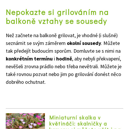
Nepokazte si grilováním na
balkoně vztahy se sousedy
65 Kč
Než začnete na balkoně grilovat, je vhodné (i slušné)
Objednat >
Naše krásná zahrada Speciál
seznámit se svým záměrem
okolní sousedy
. Můžete
tak předejít budoucím sporům. Domluvte se s nimi na
konkrétním termínu
i
hodině
, aby nebyli překvapení,
nevěšeli zrovna prádlo nebo třeba nevětrali. Můžete je
také rovnou pozvat nebo jim po grilování donést něco
dobrého ochutnat.
Miniaturní skalka v
květináči: skalničky a