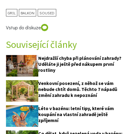
GRIL
BALKON
SOUSED
Vstup do diskuze
Související články
Nejdražší chyba při plánování zahrady?
Uděláte ji ještě před nákupem první
rostliny
Venkovní posezení, z něhož se vám
nebude chtít domů. Těchto 7 nápadů
změní zahradu k nepoznání
Léto v bazénu: letní tipy, které vám
koupání na vlastní zahradě ještě
zpříjemní
Co dělat, když zezelená voda v bazénu: