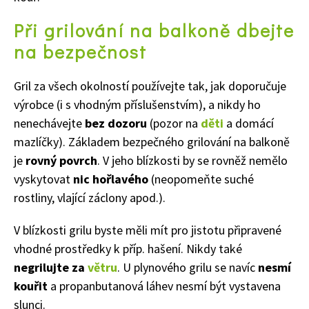
Naše krásná zahrada
Při grilování na balkoně dbejte
na bezpečnost
Gril za všech okolností používejte tak, jak doporučuje
výrobce (i s vhodným příslušenstvím), a nikdy ho
nenechávejte
bez dozoru
(pozor na
děti
a domácí
mazlíčky). Základem bezpečného grilování na balkoně
je
rovný povrch
. V jeho blízkosti by se rovněž nemělo
vyskytovat
nic hořlavého
(neopomeňte suché
rostliny, vlající záclony apod.).
V blízkosti grilu byste měli mít pro jistotu připravené
vhodné prostředky k příp. hašení. Nikdy také
negrilujte za
větru
. U plynového grilu se navíc
nesmí
kouřit
a propanbutanová láhev nesmí být vystavena
slunci.