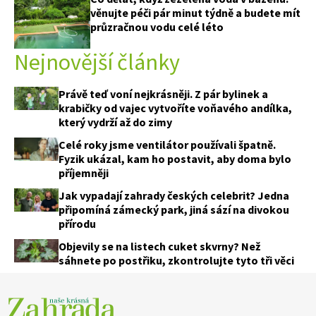
věnujte péči pár minut týdně a budete mít
průzračnou vodu celé léto
Nejnovější články
Právě teď voní nejkrásněji. Z pár bylinek a
krabičky od vajec vytvoříte voňavého andílka,
který vydrží až do zimy
Celé roky jsme ventilátor používali špatně.
Fyzik ukázal, kam ho postavit, aby doma bylo
příjemněji
Jak vypadají zahrady českých celebrit? Jedna
připomíná zámecký park, jiná sází na divokou
přírodu
Objevily se na listech cuket skvrny? Než
sáhnete po postřiku, zkontrolujte tyto tři věci