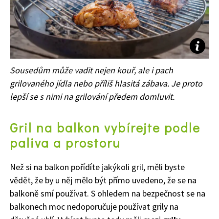
Sousedům může vadit nejen kouř, ale i pach
grilovaného jídla nebo příliš hlasitá zábava. Je proto
lepší se s nimi na grilování předem domluvit.
Gril na balkon vybírejte podle
paliva a prostoru
Než si na balkon pořídíte jakýkoli gril, měli byste
vědět, že by u něj mělo být přímo uvedeno, že se na
balkoně smí používat. S ohledem na bezpečnost se na
balkonech moc nedoporučuje používat grily na