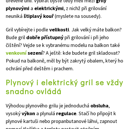
dřevěné uhlí. Vybírat byste tedy měli mezi
grily
plynovými
a
elektrickými
, z nichž při grilování
neuniká
štiplavý kouř
(myslete na sousedy).
Gril vybírejte i podle
velikosti
. Jak velký máte balkon?
Bude gril
dobře přístupný
při grilování i při jeho
čištění? Vejde se k vybranému modelu na balkon také
venkovní
sezení
? A ještě: kde budete gril skladovat?
Pokud na balkoně, měl by být zakrytý obalem, který ho
ochrání před deštěm i prachem.
Plynový i elektrický gril se vždy
snadno ovládá
Výhodou plynového grilu je jednoduchá
obsluha
,
vysoký
výkon
a plynulá
regulace
. Stačí ho připojit k
plynové kartuši nebo propanbutanové láhvi, zapnout
pomocí tlačítka a teplotu nastavit otočným