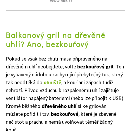
www.nkz.cz
Balkonový gril na dřevěné
uhlí? Ano, bezkouřový
Pokud se však bez chuti masa připraveného na
dřevěném uhlí neobejdete, volte
bezkouřový gril
. Ten
je vybavený nádobou zachycující přebytečný tuk, který
tak neodtéká do
ohniště
, a kouř ani zápach tudíž
nehrozí. Přívod vzduchu k rozpálenému uhlí zajišťuje
ventilátor napájený bateriemi (nebo lze připojit k USB).
Kromě běžného
dřevěného uhlí
si ke grilování
můžete pořídit i tzv.
bezkouřové
, které je zbavené
nečistot a prachu a nemá uvolňovat téměř žádný
kouř.