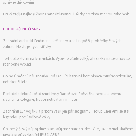
správné dávkování
Právě teď je nejlepší čas namnožit levanduli. Řízky do zimy stihnou zakořenit
DOPORUČENÉ ČLÁNKY
Zahradní architekt Ferdinand Leffler prozradil největší prohřešky českých
zahrad: Nejvíc je hyzdí vířivky
Test občerstvení na benzinkách: Výběr je všude velký, ale sázka na sekanou se
rozhodně vyplatí
Co nosí módní influencerky? Následující barevné kombinace musíte vyzkoušet,
než skončí léto
Poslední telefonát před smrtí Ivety Bartošové: Zpěvačka zavolala svému
slavnému kolegovi, hovor netrval ani minutu
Zachránil 194 vojáků a přitom vážil jen pár set gramů. Holub Cher Ami se stal
legendou první světové války
Oblíbený český nápoj dnes slaví svůj mezinárodní den. Víte, jak poznat zkažené
pivo a proč vyzkoušet IPU či APU?