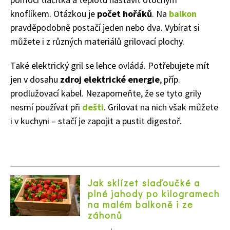
knoflíkem. Otázkou je
počet hořáků
. Na
balkon
pravděpodobně postačí jeden nebo dva. Vybírat si
můžete i z různých materiálů grilovací plochy.
Také elektrický gril se lehce ovládá. Potřebujete mít
jen v dosahu
zdroj elektrické energie
, příp.
prodlužovací kabel. Nezapomeňte, že se tyto grily
nesmí používat při
dešti
. Grilovat na nich však můžete
i v kuchyni – stačí je zapojit a pustit digestoř.
Jak sklízet slaďoučké a
plné jahody po kilogramech
na malém balkoně i ze
záhonů