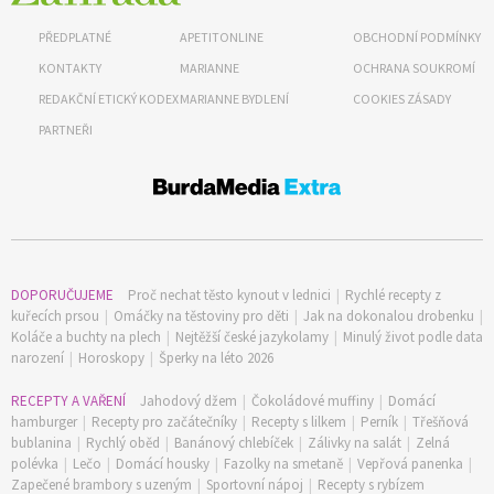
PŘEDPLATNÉ
APETITONLINE
OBCHODNÍ PODMÍNKY
KONTAKTY
MARIANNE
OCHRANA SOUKROMÍ
REDAKČNÍ ETICKÝ KODEX
MARIANNE BYDLENÍ
COOKIES ZÁSADY
PARTNEŘI
DOPORUČUJEME
Proč nechat těsto kynout v lednici
|
Rychlé recepty z
kuřecích prsou
|
Omáčky na těstoviny pro děti
|
Jak na dokonalou drobenku
|
Koláče a buchty na plech
|
Nejtěžší české jazykolamy
|
Minulý život podle data
narození
|
Horoskopy
|
Šperky na léto 2026
RECEPTY A VAŘENÍ
Jahodový džem
|
Čokoládové muffiny
|
Domácí
hamburger
|
Recepty pro začátečníky
|
Recepty s lilkem
|
Perník
|
Třešňová
bublanina
|
Rychlý oběd
|
Banánový chlebíček
|
Zálivky na salát
|
Zelná
polévka
|
Lečo
|
Domácí housky
|
Fazolky na smetaně
|
Vepřová panenka
|
Zapečené brambory s uzeným
|
Sportovní nápoj
|
Recepty s rybízem