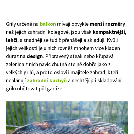
Grily určené na
balkon
mívají obvykle
menší rozměry
než jejich zahradní kolegové, jsou však
kompaktnější
,
lehčí
, a snadněji se tudíž přenášejí a skladují. Kvůli
jejich velikosti je u nich rovněž mnohem více kladen
důraz na
design
. Připravený steak nebo křupavá
zelenina z nich navíc chutná stejně dobře jako z
velkých grilů, a proto osloví i majitele zahrad, kteří
neplánují
zahradní kuchyň
a nechtějí při skladování
grilu obětovat půl garáže.