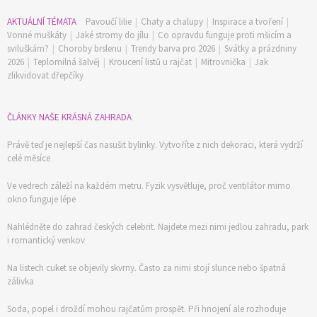
AKTUÁLNÍ TÉMATA
Pavoučí lilie
|
Chaty a chalupy
|
Inspirace a tvoření
|
Vonné muškáty
|
Jaké stromy do jílu
|
Co opravdu funguje proti mšicím a
sviluškám?
|
Choroby brslenu
|
Trendy barva pro 2026
|
Svátky a prázdniny
2026
|
Teplomilná šalvěj
|
Kroucení listů u rajčat
|
Mitrovnička
|
Jak
zlikvidovat dřepčíky
ČLÁNKY NAŠE KRÁSNÁ ZAHRADA
Právě teď je nejlepší čas nasušit bylinky. Vytvoříte z nich dekoraci, která vydrží
celé měsíce
Ve vedrech záleží na každém metru. Fyzik vysvětluje, proč ventilátor mimo
okno funguje lépe
Nahlédněte do zahrad českých celebrit. Najdete mezi nimi jedlou zahradu, park
i romantický venkov
Na listech cuket se objevily skvrny. Často za nimi stojí slunce nebo špatná
zálivka
Soda, popel i droždí mohou rajčatům prospět. Při hnojení ale rozhoduje