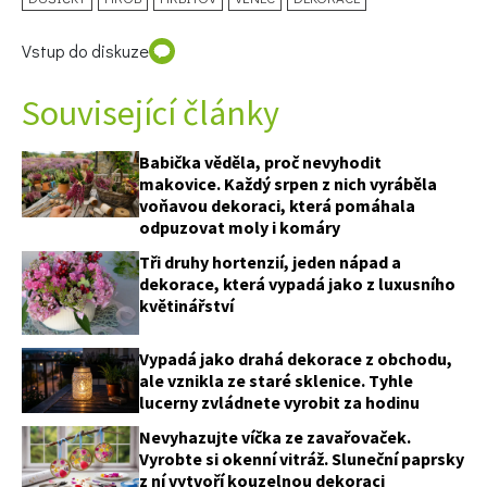
Vstup do diskuze
Související články
Babička věděla, proč nevyhodit
makovice. Každý srpen z nich vyráběla
voňavou dekoraci, která pomáhala
odpuzovat moly i komáry
Tři druhy hortenzií, jeden nápad a
dekorace, která vypadá jako z luxusního
květinářství
Vypadá jako drahá dekorace z obchodu,
ale vznikla ze staré sklenice. Tyhle
lucerny zvládnete vyrobit za hodinu
Nevyhazujte víčka ze zavařovaček.
Vyrobte si okenní vitráž. Sluneční paprsky
z ní vytvoří kouzelnou dekoraci