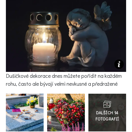
KVÍZY A TESTY
Dušičkové dekorace dnes můžete pořídit na každém
rohu, často ale bývají velmi nevkusné a předražené
Přejít
do
galerie