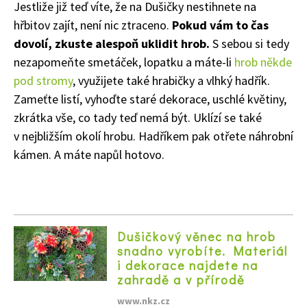
Jestliže již teď víte, že na Dušičky nestihnete na
hřbitov zajít, není nic ztraceno.
Pokud vám to čas
dovolí, zkuste alespoň uklidit hrob.
S sebou si tedy
nezapomeňte smetáček, lopatku a máte-li
hrob někde
pod stromy
, využijete také hrabičky a vlhký hadřík.
Zameťte listí, vyhoďte staré dekorace, uschlé květiny,
zkrátka vše, co tady teď nemá být. Uklízí se také
v nejbližším okolí hrobu. Hadříkem pak otřete náhrobní
kámen. A máte napůl hotovo.
Dušičkový věnec na hrob
snadno vyrobíte. Materiál
i dekorace najdete na
zahradě a v přírodě
www.nkz.cz