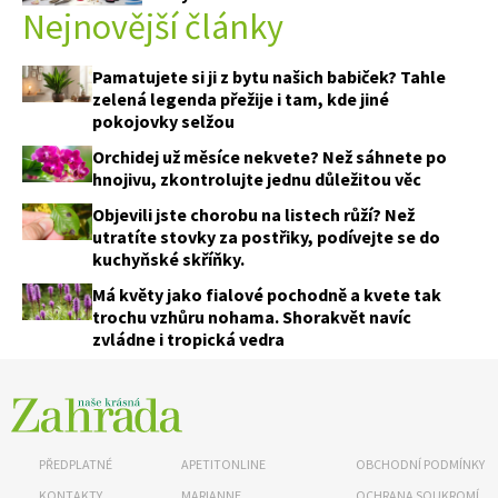
Nejnovější články
Pamatujete si ji z bytu našich babiček? Tahle
zelená legenda přežije i tam, kde jiné
pokojovky selžou
Orchidej už měsíce nekvete? Než sáhnete po
hnojivu, zkontrolujte jednu důležitou věc
Objevili jste chorobu na listech růží? Než
utratíte stovky za postřiky, podívejte se do
kuchyňské skříňky.
Má květy jako fialové pochodně a kvete tak
trochu vzhůru nohama. Shorakvět navíc
zvládne i tropická vedra
PŘEDPLATNÉ
APETITONLINE
OBCHODNÍ PODMÍNKY
KONTAKTY
MARIANNE
OCHRANA SOUKROMÍ