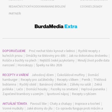
REDAKČNÍ ETICKÝ KODEX
MARIANNE BYDLENÍ
COOKIES ZÁSADY
PARTNEŘI
DOPORUČUJEME
Proč nechat těsto kynout v lednici
|
Rychlé recepty z
kuřecích prsou
|
Omáčky na těstoviny pro děti
|
Jak na dokonalou drobenku
|
Koláče a buchty na plech
|
Nejtěžší české jazykolamy
|
Minulý život podle data
narození
|
Horoskopy
|
Šperky na léto 2026
RECEPTY A VAŘENÍ
Jahodový džem
|
Čokoládové muffiny
|
Domácí
hamburger
|
Recepty pro začátečníky
|
Recepty s lilkem
|
Perník
|
Třešňová
bublanina
|
Rychlý oběd
|
Banánový chlebíček
|
Zálivky na salát
|
Zelná
polévka
|
Lečo
|
Domácí housky
|
Fazolky na smetaně
|
Vepřová panenka
|
Zapečené brambory s uzeným
|
Sportovní nápoj
|
Recepty s rybízem
AKTUÁLNÍ TÉMATA
Pavoučí lilie
|
Chaty a chalupy
|
Inspirace a tvoření
|
Vonné muškáty
|
Jaké stromy do jílu
|
Co opravdu funguje proti mšicím a