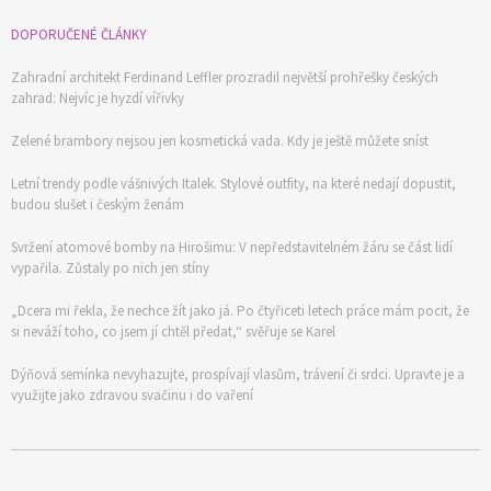
DOPORUČENÉ ČLÁNKY
Zahradní architekt Ferdinand Leffler prozradil největší prohřešky českých
zahrad: Nejvíc je hyzdí vířivky
Zelené brambory nejsou jen kosmetická vada. Kdy je ještě můžete sníst
Letní trendy podle vášnivých Italek. Stylové outfity, na které nedají dopustit,
budou slušet i českým ženám
Svržení atomové bomby na Hirošimu: V nepředstavitelném žáru se část lidí
vypařila. Zůstaly po nich jen stíny
„Dcera mi řekla, že nechce žít jako já. Po čtyřiceti letech práce mám pocit, že
si neváží toho, co jsem jí chtěl předat,“ svěřuje se Karel
Dýňová semínka nevyhazujte, prospívají vlasům, trávení či srdci. Upravte je a
využijte jako zdravou svačinu i do vaření