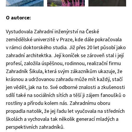
O autorce:
Vystudovala Zahradní inženýrství na České
zemědělské univerzitě v Praze, kde dále pokračovala
v rámci doktorského studia. Již přes 20 let působí jako
zahradní architektka. Její koníček se zároveň stal i její
profesí, založila úspěšnou, rodinnou, realizační firmu
Zahradník Šikula, která svým zákazníkům ukazuje, že
krásnou a udržovanou zahradu může mít každý, stačí
jen vědět, jak na to. Své odborné znalosti a zkušenosti
sdílí také na sociálních sítích a těší ji zájem fanoušků o
rostliny a přírodu kolem nás. Zahradnímu oboru
propadla natolik, že jej řadu let vyučovala na středních
školách a vychovala tak několik generací mladých a
74 Kč
Objednat >
perspektivních zahradníků.