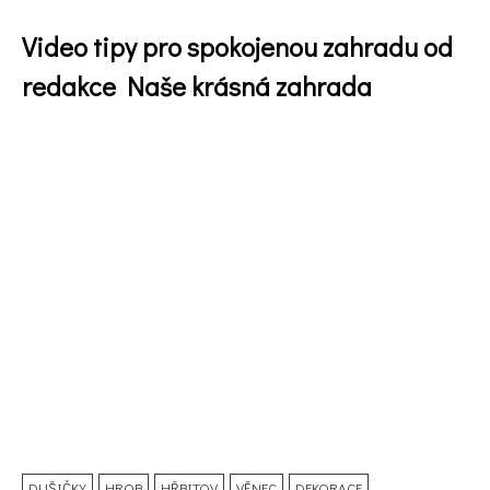
Video tipy pro spokojenou zahradu od
redakce Naše krásná zahrada
DUŠIČKY
HROB
HŘBITOV
VĚNEC
DEKORACE