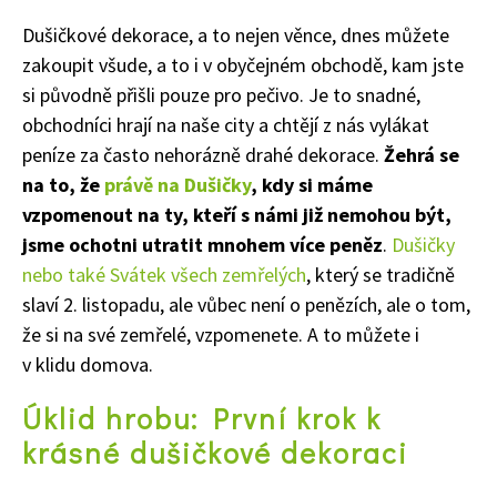
Dušičkové dekorace, a to nejen věnce, dnes můžete
zakoupit všude, a to i v obyčejném obchodě, kam jste
si původně přišli pouze pro pečivo. Je to snadné,
obchodníci hrají na naše city a chtějí z nás vylákat
peníze za často nehorázně drahé dekorace.
Žehrá se
na to, že
právě na Dušičky
, kdy si máme
vzpomenout na ty, kteří s námi již nemohou být,
jsme ochotni utratit mnohem více peněz
.
Dušičky
nebo také Svátek všech zemřelých
, který se tradičně
slaví 2. listopadu, ale vůbec není o penězích, ale o tom,
že si na své zemřelé, vzpomenete. A to můžete i
v klidu domova.
Úklid hrobu: První krok k
krásné dušičkové dekoraci