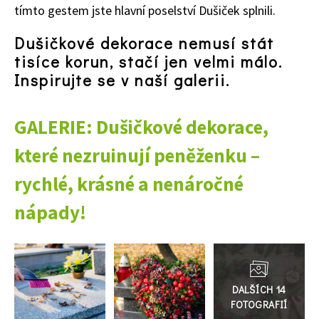
tímto gestem jste hlavní poselství Dušiček splnili.
Dušičkové dekorace nemusí stát
tisíce korun, stačí jen velmi málo.
Inspirujte se v naší galerii.
GALERIE: Dušičkové dekorace,
které nezruinují peněženku –
rychlé, krásné a nenáročné
65 Kč
nápady!
Objednat >
Naše krásná zahrada Speciál
Přejít
do
galerie