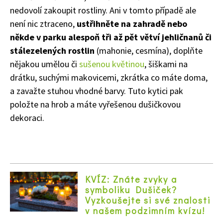
nedovolí zakoupit rostliny. Ani v tomto případě ale
není nic ztraceno,
ustřihněte na zahradě nebo
někde v parku alespoň tři až pět větví jehličnanů či
stálezelených rostlin
(mahonie, cesmína), doplňte
nějakou umělou či
sušenou květinou
, šiškami na
drátku, suchými makovicemi, zkrátka co máte doma,
a zavažte stuhou vhodné barvy. Tuto kytici pak
položte na hrob a máte vyřešenou dušičkovou
dekoraci.
KVÍZ: Znáte zvyky a
symboliku Dušiček?
Vyzkoušejte si své znalosti
v našem podzimním kvízu!