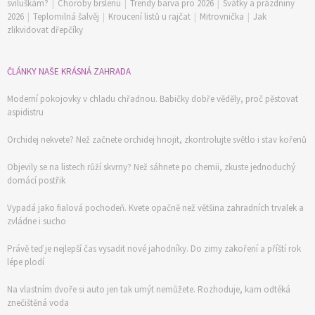
sviluškám?
|
Choroby brslenu
|
Trendy barva pro 2026
|
Svátky a prázdniny
2026
|
Teplomilná šalvěj
|
Kroucení listů u rajčat
|
Mitrovnička
|
Jak
zlikvidovat dřepčíky
ČLÁNKY NAŠE KRÁSNÁ ZAHRADA
Moderní pokojovky v chladu chřadnou. Babičky dobře věděly, proč pěstovat
aspidistru
Orchidej nekvete? Než začnete orchidej hnojit, zkontrolujte světlo i stav kořenů
Objevily se na listech růží skvrny? Než sáhnete po chemii, zkuste jednoduchý
domácí postřik
Vypadá jako fialová pochodeň. Kvete opačně než většina zahradních trvalek a
zvládne i sucho
Právě teď je nejlepší čas vysadit nové jahodníky. Do zimy zakoření a příští rok
lépe plodí
Na vlastním dvoře si auto jen tak umýt nemůžete. Rozhoduje, kam odtéká
znečištěná voda