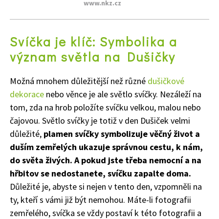
www.nkz.cz
Svíčka je klíč: Symbolika a
význam světla na Dušičky
Možná mnohem důležitější než různé
dušičkové
dekorace
nebo věnce je ale světlo svíčky. Nezáleží na
Naše krásná zahrada
tom, zda na hrob položíte svíčku velkou, malou nebo
čajovou. Světlo svíčky je totiž v den Dušiček velmi
důležité,
plamen svíčky symbolizuje věčný život a
duším zemřelých ukazuje správnou cestu, k nám,
do světa živých. A pokud jste třeba nemocní a na
hřbitov se nedostanete, svíčku zapalte doma.
Důležité je, abyste si nejen v tento den, vzpomněli na
ty, kteří s vámi již být nemohou. Máte-li fotografii
zemřelého, svíčka se vždy postaví k této fotografii a