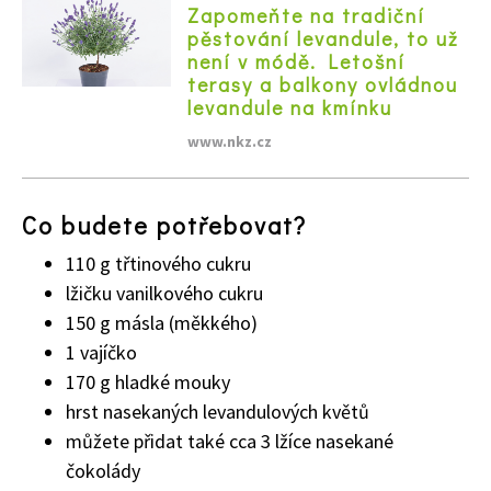
Zapomeňte na tradiční
pěstování levandule, to už
není v módě. Letošní
terasy a balkony ovládnou
levandule na kmínku
www.nkz.cz
Co budete potřebovat?
110 g třtinového cukru
lžičku vanilkového cukru
150 g másla (měkkého)
1 vajíčko
170 g hladké mouky
hrst nasekaných levandulových květů
můžete přidat také cca 3 lžíce nasekané
čokolády