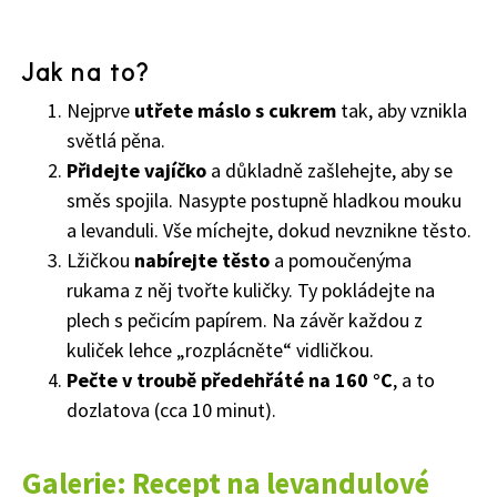
Jak na to?
Nejprve
utřete máslo s cukrem
tak, aby vznikla
světlá pěna.
Přidejte vajíčko
a důkladně zašlehejte, aby se
směs spojila. Nasypte postupně hladkou mouku
a levanduli. Vše míchejte, dokud nevznikne těsto.
Lžičkou
nabírejte těsto
a pomoučenýma
rukama z něj tvořte kuličky. Ty pokládejte na
plech s pečicím papírem. Na závěr každou z
kuliček lehce „rozplácněte“ vidličkou.
Pečte v troubě předehřáté na 160 °C
, a to
dozlatova (cca 10 minut).
Galerie: Recept na levandulové