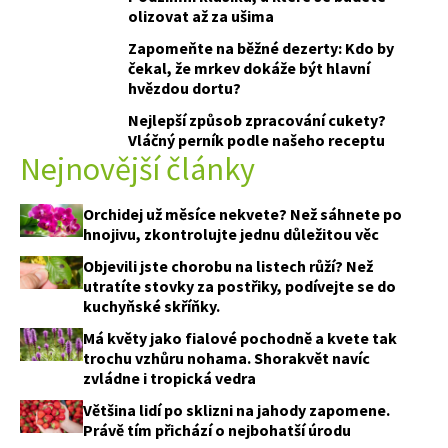
olizovat až za ušima
Zapomeňte na běžné dezerty: Kdo by
čekal, že mrkev dokáže být hlavní
hvězdou dortu?
Nejlepší způsob zpracování cukety?
Vláčný perník podle našeho receptu
Nejnovější články
Orchidej už měsíce nekvete? Než sáhnete po
74 Kč
hnojivu, zkontrolujte jednu důležitou věc
Objednat >
Objevili jste chorobu na listech růží? Než
utratíte stovky za postřiky, podívejte se do
kuchyňské skříňky.
Má květy jako fialové pochodně a kvete tak
trochu vzhůru nohama. Shorakvět navíc
zvládne i tropická vedra
Většina lidí po sklizni na jahody zapomene.
Právě tím přichází o nejbohatší úrodu