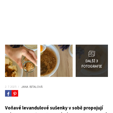
KVÍZY A TESTY
Přejít
do
galerie
2. 7. 2025
/
JANA BITALOVÁ
Voňavé levandulové sušenky v sobě propojují