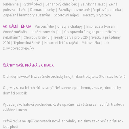
bublanina
|
Rychlý oběd
|
Banánový chlebíček
|
Zálivky na salát
|
Zelná
polévka
|
Lečo
|
Domácí housky
|
Fazolky na smetaně
|
Vepřová panenka
|
Zapečené brambory s uzeným
|
Sportovní nápoj
|
Recepty s rybízem
AKTUÁLNÍ TÉMATA
Pavoučí lilie
|
Chaty a chalupy
|
Inspirace a tvoření
|
Vonné muškáty
|
Jaké stromy do jílu
|
Co opravdu funguje proti mšicím a
sviluškám?
|
Choroby brslenu
|
Trendy barva pro 2026
|
Svátky a prázdniny
2026
|
Teplomilná šalvěj
|
Kroucení listů u rajčat
|
Mitrovnička
|
Jak
zlikvidovat dřepčíky
ČLÁNKY NAŠE KRÁSNÁ ZAHRADA
Orchidej nekvete? Než začnete orchidej hnojit, zkontrolujte světlo i stav kořenů
Objevily se na listech růží skvrny? Než sáhnete po chemii, zkuste jednoduchý
domácí postřik
Vypadá jako fialová pochodeň. Kvete opačně než většina zahradních trvalek a
zvládne i sucho
Právě teď je nejlepší čas vysadit nové jahodníky. Do zimy zakoření a příští rok
lépe plodí