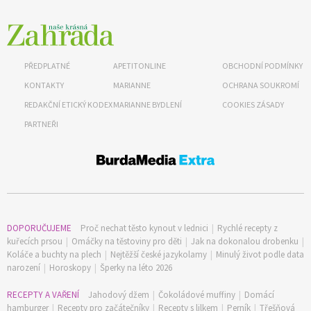
PŘEDPLATNÉ
APETITONLINE
OBCHODNÍ PODMÍNKY
KONTAKTY
MARIANNE
OCHRANA SOUKROMÍ
REDAKČNÍ ETICKÝ KODEX
MARIANNE BYDLENÍ
COOKIES ZÁSADY
PARTNEŘI
DOPORUČUJEME
Proč nechat těsto kynout v lednici
|
Rychlé recepty z
kuřecích prsou
|
Omáčky na těstoviny pro děti
|
Jak na dokonalou drobenku
|
Koláče a buchty na plech
|
Nejtěžší české jazykolamy
|
Minulý život podle data
narození
|
Horoskopy
|
Šperky na léto 2026
RECEPTY A VAŘENÍ
Jahodový džem
|
Čokoládové muffiny
|
Domácí
hamburger
|
Recepty pro začátečníky
|
Recepty s lilkem
|
Perník
|
Třešňová