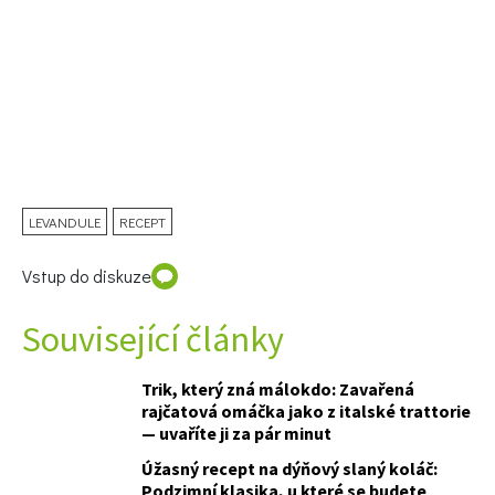
65 Kč
Objednat >
Naše krásná zahrada Speciál
LEVANDULE
RECEPT
Vstup do diskuze
Související články
Trik, který zná málokdo: Zavařená
rajčatová omáčka jako z italské trattorie
— uvaříte ji za pár minut
Úžasný recept na dýňový slaný koláč:
Podzimní klasika, u které se budete