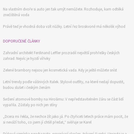
Na vlastním dvoře si auto jen tak umýt nemůžete. Rozhoduje, kam odtéká
znečištěná voda
Právě teď je vhodná doba vzít nůžky. Letní řez broskvoně má několik výhod
DOPORUČENÉ ČLÁNKY
Zahradní architekt Ferdinand Leffler prozradil největší prohřešky českých
zahrad: Nejvíc je hyzdí vířivky
Zelené brambory nejsou jen kosmetická vada. Kdy je ještě můžete sníst
Letní trendy podle vášnivých Italek. Stylové outfity, na které nedají dopustit,
budou slušet i českým ženám
Svržení atomové bomby na Hirošimu: V nepředstavitelném žáru se část lidí
vypařila. Zůstaly po nich jen stíny
„Dcera mi řekla, že nechce žít jako já. Po čtyřiceti letech práce mám pocit, že
si neváží toho, co jsem jí chtěl předat,“ svěřuje se Karel
Dýňová semínka nevyhazujte, prospívají vlasům, trávení či srdci. Upravte je a