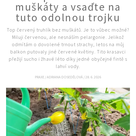
muškáty a vsaďte na
tuto odolnou trojku
Top červený truhlík bez muškátů. Je to vůbec možné?
Miluji červenou, ale nesnáším pelargonie. Jelikož
74 Kč
odmítám o dovolené trnout strachy, letos na můj
Objednat >
balkon putovaly jiné červené květiny. Tito krasavci
přežijí sucho i žhavé léto díky jedné obyčejné fintě s
lahví vody.
PRAXE
/
ADRIANA DOSEDĚLOVÁ
/
28. 6. 2026