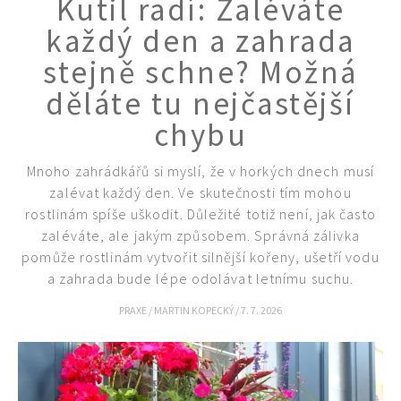
Kutil radí: Zaléváte
každý den a zahrada
stejně schne? Možná
děláte tu nejčastější
chybu
Mnoho zahrádkářů si myslí, že v horkých dnech musí
zalévat každý den. Ve skutečnosti tím mohou
rostlinám spíše uškodit. Důležité totiž není, jak často
zaléváte, ale jakým způsobem. Správná zálivka
pomůže rostlinám vytvořit silnější kořeny, ušetří vodu
a zahrada bude lépe odolávat letnímu suchu.
PRAXE
/
MARTIN KOPECKÝ
/
7. 7. 2026
Naše krásná zahrada