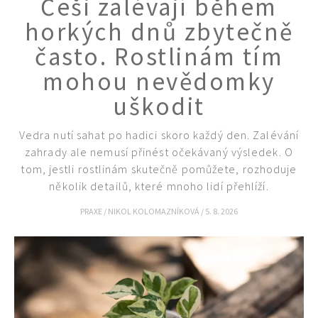
Češi zalévají během
KVÍZY A TESTY
horkých dnů zbytečně
často. Rostlinám tím
mohou nevědomky
uškodit
Vedra nutí sahat po hadici skoro každý den. Zalévání
zahrady ale nemusí přinést očekávaný výsledek. O
tom, jestli rostlinám skutečně pomůžete, rozhoduje
několik detailů, které mnoho lidí přehlíží.
PRAXE
/
NIKOL KOLOMAZNÍKOVÁ
/
5. 8. 2026