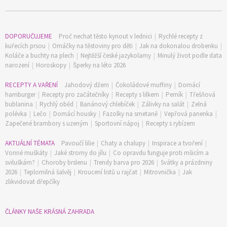
DOPORUČUJEME
Proč nechat těsto kynout v lednici
|
Rychlé recepty z
kuřecích prsou
|
Omáčky na těstoviny pro děti
|
Jak na dokonalou drobenku
|
Koláče a buchty na plech
|
Nejtěžší české jazykolamy
|
Minulý život podle data
narození
|
Horoskopy
|
Šperky na léto 2026
RECEPTY A VAŘENÍ
Jahodový džem
|
Čokoládové muffiny
|
Domácí
hamburger
|
Recepty pro začátečníky
|
Recepty s lilkem
|
Perník
|
Třešňová
bublanina
|
Rychlý oběd
|
Banánový chlebíček
|
Zálivky na salát
|
Zelná
polévka
|
Lečo
|
Domácí housky
|
Fazolky na smetaně
|
Vepřová panenka
|
Zapečené brambory s uzeným
|
Sportovní nápoj
|
Recepty s rybízem
AKTUÁLNÍ TÉMATA
Pavoučí lilie
|
Chaty a chalupy
|
Inspirace a tvoření
|
Vonné muškáty
|
Jaké stromy do jílu
|
Co opravdu funguje proti mšicím a
sviluškám?
|
Choroby brslenu
|
Trendy barva pro 2026
|
Svátky a prázdniny
2026
|
Teplomilná šalvěj
|
Kroucení listů u rajčat
|
Mitrovnička
|
Jak
zlikvidovat dřepčíky
ČLÁNKY NAŠE KRÁSNÁ ZAHRADA