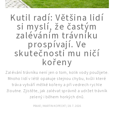
Kutil radí: Většina lidí
si myslí, že častým
zaléváním trávníku
prospívají. Ve
skutečnosti mu ničí
kořeny
Zalévání trávníku není jen o tom, kolik vody použijete.
Mnoho lidí v létě opakuje stejnou chybu, kvůli které
tráva vytváří mělké kořeny a při vedrech rychle
žloutne. Zjistěte, jak zalévat správně a udržet trávník
zelený i během horkých dnů.
PRAXE
/
MARTIN KOPECKÝ
/
28. 7. 2026