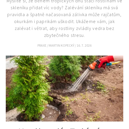
Myslíte si, že během tropických dnů stačí rostlinám ve
skleníku přidat víc vody? Zalévání skleníku má svá
pravidla a špatně načasovaná zálivka může rajčatům,
okurkám i paprikám uškodit. Ukážeme vám, jak
zalévat i větrat, aby rostliny zvládly vedra bez
zbytečného stresu.
PRAXE
/
MARTIN KOPECKÝ
/
16. 7. 2026