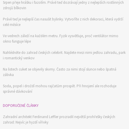
Srpen přeje hrášku i fazolím. Právě teď dozrávají jedny z nejlepších rostlinných
zdrojů bílkovin
Právě teď je nejlepší čas nasušit bylinky. Vytvoříte z nich dekoraci, která vydrží
celé měsíce
Ve vedrech záleží na každém metru. Fyzik vysvětluje, proč ventilátor mimo
okno funguje lépe
Nahlédněte do zahrad českých celebrit. Najdete mezi nimi jedlou zahradu, park
i romantický venkov
Na listech cuket se objevily skvrny. Často za nimi stojí slunce nebo špatná
zálivka
Soda, popel i droždí mohou rajčatům prospět. Při hnojení ale rozhoduje
správné dávkování
DOPORUČENÉ ČLÁNKY
Zahradní architekt Ferdinand Leffler prozradil největší prohřešky českých
zahrad: Nejvíc je hyzdí vířivky