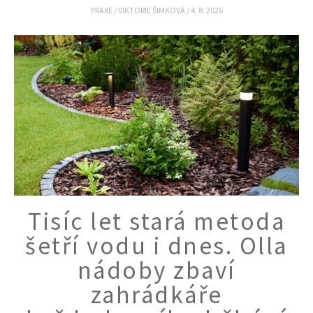
PRAXE
/
VIKTORIE ŠIMKOVÁ
/
4. 8. 2026
Tisíc let stará metoda
šetří vodu i dnes. Olla
nádoby zbaví
zahrádkáře