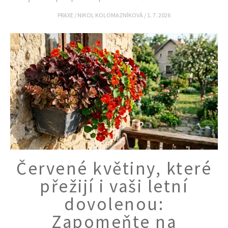
Objednat >
PRAXE
/
NIKOL KOLOMAZNÍKOVÁ
/
1. 7. 2026
Naše krásná zahrada Speciál
Červené květiny, které
přežijí i vaši letní
dovolenou:
Zapomeňte na