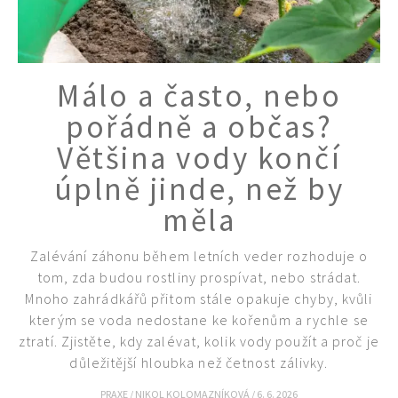
Málo a často, nebo
pořádně a občas?
Většina vody končí
úplně jinde, než by
měla
Zalévání záhonu během letních veder rozhoduje o
tom, zda budou rostliny prospívat, nebo strádat.
Mnoho zahrádkářů přitom stále opakuje chyby, kvůli
kterým se voda nedostane ke kořenům a rychle se
ztratí. Zjistěte, kdy zalévat, kolik vody použít a proč je
důležitější hloubka než četnost zálivky.
PRAXE
/
NIKOL KOLOMAZNÍKOVÁ
/
6. 6. 2026