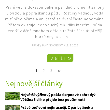
První vedra dokážou během pár dnů proměnit záhony
v tvrdou a popraskanou půdu. Rostliny vadnou, voda
mizí před očima a ani časté zalévání často nepomáhá.
Přitom existuje jednoduchý trik, díky kterému půda
vydrží vláčná mnohem déle a rajčata či salát přežijí
horké dny bez stresu.
PRAXE
/
JANA NOVÁKOVÁ
/
18. 5. 2026
Pagination
Další
Current
1
Page
2
Page
3
Next
››
page
page
Nejnovější články
Největší výživový poklad srpnové zahrady?
Většina lidí ho přejde bez povšimnutí
Právě teď voní nejkrásněji. Z pár bylinek a