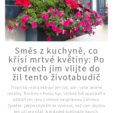
Směs z kuchyně, co
křísí mrtvé květiny: Po
vedrech jim vlijte do
žil tento životabudič
Tropická vedra netrápí jen vás, ale i vaše zelené
miláčky. Rostliny v horku trpí. Většina lidí zpanikaří a
uštědří jim ránu z milosti nesprávnou zálivkou.
Zjistěte, jakým chybám se vyhnout, než vám zbydou
jen oči pro pláč. A prázdné květináče navrch.
65 Kč