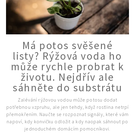
Má potos svěšené
listy? Rýžová voda ho
může rychle probrat k
životu. Nejdřív ale
sáhněte do substrátu
Zalévání rýžovou vodou může potosu dodat
potřebnou vzpruhu, ale jen tehdy, když rostlina netrpí
přemokřením. Naučte se rozpoznat signály, které vám
napoví, kdy konvičku odložit a kdy naopak sáhnout po
jednoduchém domácím pomocníkovi.