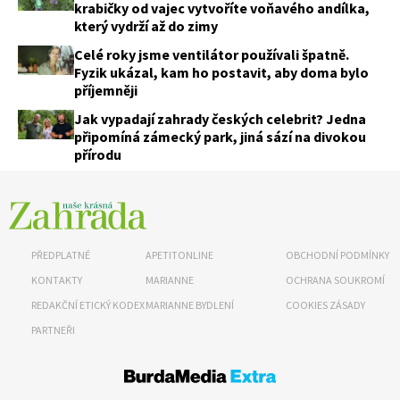
krabičky od vajec vytvoříte voňavého andílka,
který vydrží až do zimy
Celé roky jsme ventilátor používali špatně.
Fyzik ukázal, kam ho postavit, aby doma bylo
příjemněji
Jak vypadají zahrady českých celebrit? Jedna
připomíná zámecký park, jiná sází na divokou
přírodu
PŘEDPLATNÉ
APETITONLINE
OBCHODNÍ PODMÍNKY
KONTAKTY
MARIANNE
OCHRANA SOUKROMÍ
REDAKČNÍ ETICKÝ KODEX
MARIANNE BYDLENÍ
COOKIES ZÁSADY
PARTNEŘI