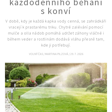
každodenního běhání
s konví
V době, kdy je každá kapka vody cenná, se zahrádkáři
vracejí k prastarému triku. Chytré zalévání pomocí
mulče a olla nádob pomáhá udržet záhony vláčné i
během veder a rostlinám dodává vláhu přesně tam,
kde ji potřebují.
VOLNÝ ČAS
/
MARTINA PILZOVÁ
/
29. 7. 2026