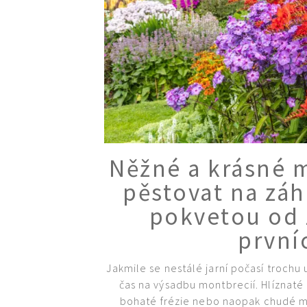
Něžné a krásné 
pěstovat na zá
pokvetou od 
první
Jakmile se nestálé jarní počasí trochu 
čas na výsadbu montbrecií. Hlíznaté 
bohaté frézie nebo naopak chudé m