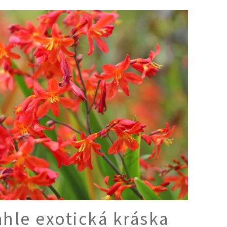
Ý ČAS
SOUTĚŽTE O CENY
KVÍZY
í turistika
 domácnost
 mazlíčci
ce
vosti
hle exotická kráska