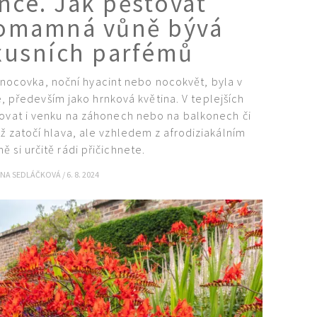
nce. Jak pěstovat
ž omamná vůně bývá
uxusních parfémů
nocovka, noční hyacint nebo nocokvět, byla v
 především jako hrnková květina. V teplejších
ovat i venku na záhonech nebo na balkonech či
ž zatočí hlava, ale vzhledem z afrodiziakálním
ě si určitě rádi přičichnete.
ONA SEDLÁČKOVÁ
/
6. 8. 2024