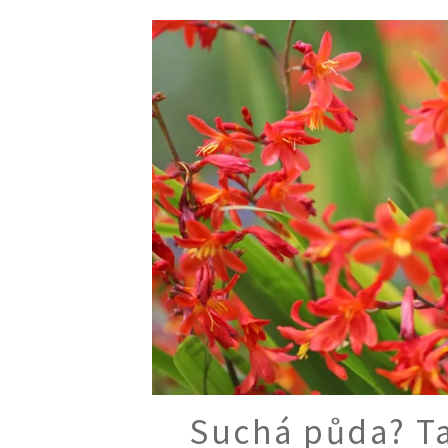
Trvalky
Vodní rostliny
Růže
VIDEA
VOLN
Zahradn
Zelená
Domácí
Dekora
Zajíma
Suchá půda? Ta