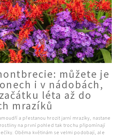
montbrecie: můžete je
honech i v nádobách,
začátku léta až do
ch mrazíků
umoudří a přestanou hrozit jarní mrazíky, nastane
rostliny na první pohled tak trochu připomínají
ečíky. Oběma květinám se velmi podobají, ale