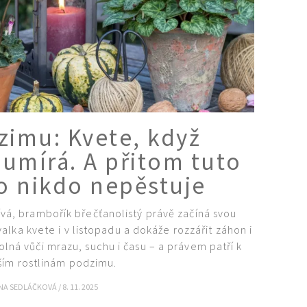
zimu: Kvete, když
 umírá. A přitom tuto
ro nikdo nepěstuje
ívá, brambořík břečťanolistý právě začíná svou
alka kvete i v listopadu a dokáže rozzářit záhon i
lná vůči mrazu, suchu i času – a právem patří k
ším rostlinám podzimu.
NA SEDLÁČKOVÁ
/
8. 11. 2025