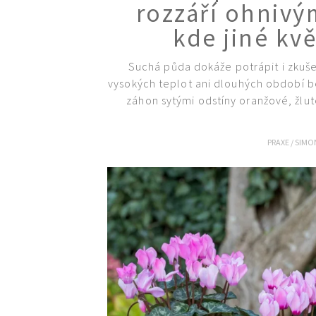
rozzáří ohnivý
kde jiné kvě
Suchá půda dokáže potrápit i zkušen
vysokých teplot ani dlouhých období b
záhon sytými odstíny oranžové, žlut
PRAXE
/
SIMO