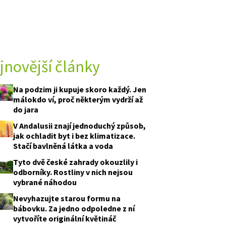
jnovější články
Na podzim ji kupuje skoro každý. Jen
málokdo ví, proč některým vydrží až
do jara
V Andalusii znají jednoduchý způsob,
jak ochladit byt i bez klimatizace.
Stačí bavlněná látka a voda
Tyto dvě české zahrady okouzlily i
odborníky. Rostliny v nich nejsou
vybrané náhodou
Nevyhazujte starou formu na
bábovku. Za jedno odpoledne z ní
vytvoříte originální květináč