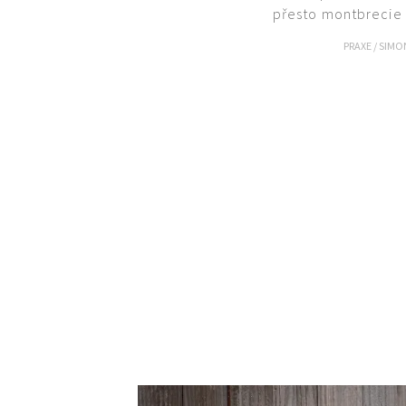
přesto montbrecie v
PRAXE
/
SIMO