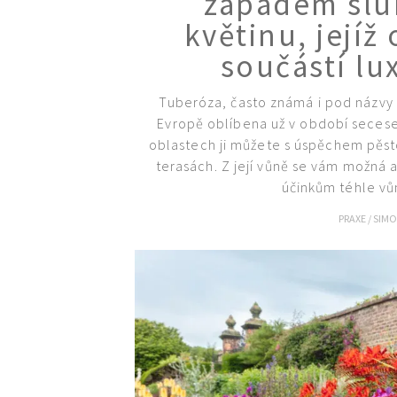
západem slu
květinu, její
součástí l
Tuberóza, často známá i pod názvy 
Evropě oblíbena už v období secese,
oblastech ji můžete s úspěchem pěst
terasách. Z její vůně se vám možná a
účinkům téhle vůn
PRAXE
/
SIM