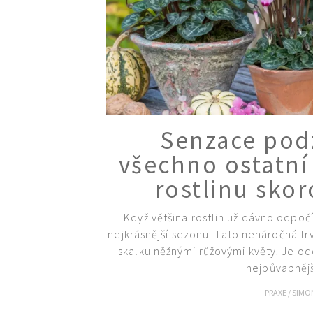
Senzace pod
všechno ostatní
rostlinu sko
Když většina rostlin už dávno odpoč
nejkrásnější sezonu. Tato nenáročná trv
skalku něžnými růžovými květy. Je odo
nejpůvabněj
PRAXE
/
SIMO