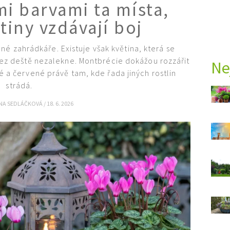
mi barvami ta místa,
tiny vzdávají boj
é zahrádkáře. Existuje však květina, která se
ez deště nezalekne. Montbrécie dokážou rozzářit
Ne
é a červené právě tam, kde řada jiných rostlin
strádá.
NA SEDLÁČKOVÁ
/
18. 6. 2026