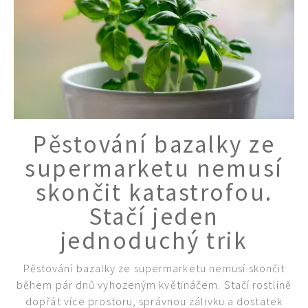
Pěstování bazalky ze
supermarketu nemusí
skončit katastrofou.
Stačí jeden
jednoduchý trik
Pěstování bazalky ze supermarketu nemusí skončit
během pár dnů vyhozeným květináčem. Stačí rostlině
dopřát více prostoru, správnou zálivku a dostatek