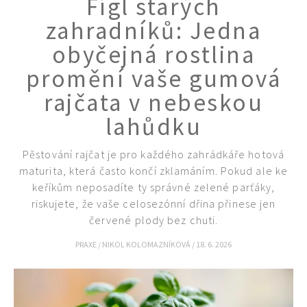
Fígl starých
KVÍZY A TESTY
zahradníků: Jedna
obyčejná rostlina
promění vaše gumová
rajčata v nebeskou
lahůdku
Pěstování rajčat je pro každého zahrádkáře hotová
maturita, která často končí zklamáním. Pokud ale ke
keříkům neposadíte ty správné zelené parťáky,
riskujete, že vaše celosezónní dřina přinese jen
červené plody bez chuti.
PRAXE
/
NIKOL KOLOMAZNÍKOVÁ
/
18. 6. 2026