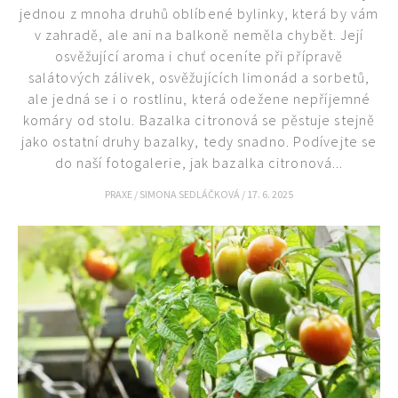
jednou z mnoha druhů oblíbené bylinky, která by vám
v zahradě, ale ani na balkoně neměla chybět. Její
osvěžující aroma i chuť oceníte při přípravě
salátových zálivek, osvěžujících limonád a sorbetů,
ale jedná se i o rostlinu, která odežene nepříjemné
komáry od stolu. Bazalka citronová se pěstuje stejně
jako ostatní druhy bazalky, tedy snadno. Podívejte se
do naší fotogalerie, jak bazalka citronová...
PRAXE
/
SIMONA SEDLÁČKOVÁ
/
17. 6. 2025