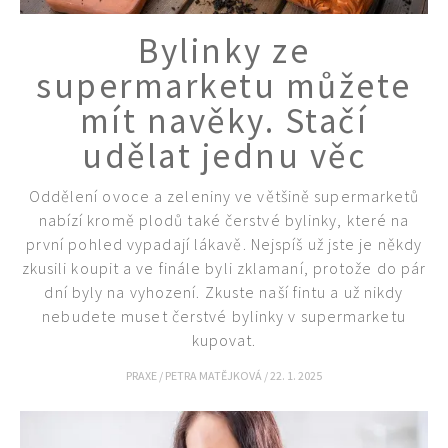
Bylinky ze
supermarketu můžete
mít navěky. Stačí
udělat jednu věc
Oddělení ovoce a zeleniny ve většině supermarketů
74 Kč
nabízí kromě plodů také čerstvé bylinky, které na
Objednat >
první pohled vypadají lákavě. Nejspíš už jste je někdy
zkusili koupit a ve finále byli zklamaní, protože do pár
dní byly na vyhození. Zkuste naší fintu a už nikdy
nebudete muset čerstvé bylinky v supermarketu
kupovat.
PRAXE
/
PETRA MATĚJKOVÁ
/
22. 1. 2025