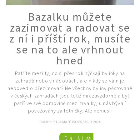
Bazalku můžete
zazimovat a radovat se
z ní i příští rok, musíte
se na to ale vrhnout
hned
Patříte mezi ty, co si přes rok hýčkají bylinky na
zahradě nebo v nádobách, ale nikdy se vám je
nepovedlo přezimovat? Ne všechny byliny pěstované
v českých zahradách jsou totiž mrazuvzdorné a byť
patří ve své domovině mezi trvalky, u nás bývají
považovány za letničky. Ale nemusí.
PRAXE
/
PETRA MATĚJKOVÁ
/
30. 9. 2024
Pagination
Další