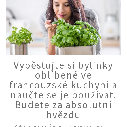
Vypěstujte si bylinky
oblíbené ve
francouzské kuchyni a
naučte se je používat.
Budete za absolutní
hvězdu
Pokud jste gurmáni nebo jste se zamilovali do