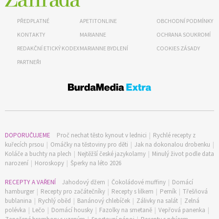
PŘEDPLATNÉ
APETITONLINE
OBCHODNÍ PODMÍNKY
KONTAKTY
MARIANNE
OCHRANA SOUKROMÍ
REDAKČNÍ ETICKÝ KODEX
MARIANNE BYDLENÍ
COOKIES ZÁSADY
PARTNEŘI
DOPORUČUJEME
Proč nechat těsto kynout v lednici
|
Rychlé recepty z
kuřecích prsou
|
Omáčky na těstoviny pro děti
|
Jak na dokonalou drobenku
|
Koláče a buchty na plech
|
Nejtěžší české jazykolamy
|
Minulý život podle data
narození
|
Horoskopy
|
Šperky na léto 2026
RECEPTY A VAŘENÍ
Jahodový džem
|
Čokoládové muffiny
|
Domácí
hamburger
|
Recepty pro začátečníky
|
Recepty s lilkem
|
Perník
|
Třešňová
bublanina
|
Rychlý oběd
|
Banánový chlebíček
|
Zálivky na salát
|
Zelná
polévka
|
Lečo
|
Domácí housky
|
Fazolky na smetaně
|
Vepřová panenka
|