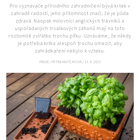
Pro vyznavače přírodního zahradničení bývá krtek v
zahradě radostí, jeho přítomnost značí, že je půda
zdravá. Naopak milovníci anglických trávníků a
uspořádaných trvalkových záhonů mají na toto
65 Kč
roztomilé zvířátko trochu pifku. Uznáváme, že někdy
Objednat >
je potřeba krtka alespoň trochu omezit, aby
Naše krásná zahrada Speciál
zahrádkaření nebylo k vzteku.
PRAXE
/
PETRA MATĚJKOVÁ
/
13. 4. 2025