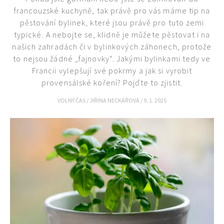
francouzské kuchyně, tak právě pro vás máme tip na
pěstování bylinek, které jsou právě pro tuto zemi
typické. A nebojte se, klidně je můžete pěstovat i na
našich zahradách či v bylinkových záhonech, protože
to nejsou žádné „fajnovky“. Jakými bylinkami tedy ve
Francii vylepšují své pokrmy a jak si vyrobit
provensálské koření? Pojďte to zjistit.
VOLNÝ ČAS
/
JIŘINA NECKÁŘOVÁ
/
9. 1. 2025