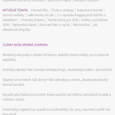
Zapečené brambory s uzeným
|
Sportovní nápoj
|
Recepty s rybízem
AKTUÁLNÍ TÉMATA
Pavoučí lilie
|
Chaty a chalupy
|
Inspirace a tvoření
|
Vonné muškáty
|
Jaké stromy do jílu
|
Co opravdu funguje proti mšicím a
sviluškám?
|
Choroby brslenu
|
Trendy barva pro 2026
|
Svátky a prázdniny
2026
|
Teplomilná šalvěj
|
Kroucení listů u rajčat
|
Mitrovnička
|
Jak
zlikvidovat dřepčíky
ČLÁNKY NAŠE KRÁSNÁ ZAHRADA
Moderní pokojovky v chladu chřadnou. Babičky dobře věděly, proč pěstovat
aspidistru
Orchidej nekvete? Než začnete orchidej hnojit, zkontrolujte světlo i stav kořenů
Objevily se na listech růží skvrny? Než sáhnete po chemii, zkuste jednoduchý
domácí postřik
Vypadá jako fialová pochodeň. Kvete opačně než většina zahradních trvalek a
zvládne i sucho
Právě teď je nejlepší čas vysadit nové jahodníky. Do zimy zakoření a příští rok
lépe plodí