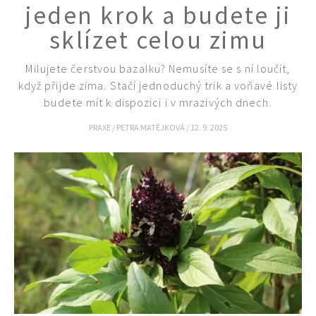
jeden krok a budete ji
sklízet celou zimu
Milujete čerstvou bazalku? Nemusíte se s ní loučit,
když přijde zima. Stačí jednoduchý trik a voňavé listy
budete mít k dispozici i v mrazivých dnech.
PRAXE
/
PETRA MATĚJKOVÁ
/
12. 9. 2025