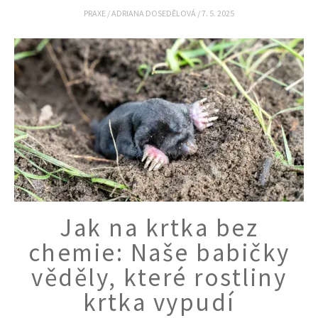
Naše krásná zahrada
PRAXE
/
ADRIANA DOSEDĚLOVÁ
/
7. 5. 2025
Jak na krtka bez
chemie: Naše babičky
věděly, které rostliny
krtka vypudí