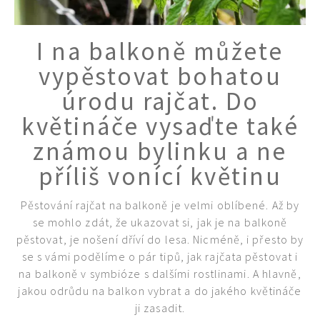
I na balkoně můžete
vypěstovat bohatou
úrodu rajčat. Do
květináče vysaďte také
známou bylinku a ne
příliš vonící květinu
Pěstování rajčat na balkoně je velmi oblíbené. Až by
se mohlo zdát, že ukazovat si, jak je na balkoně
pěstovat, je nošení dříví do lesa. Nicméně, i přesto by
se s vámi podělíme o pár tipů, jak rajčata pěstovat i
na balkoně v symbióze s dalšími rostlinami. A hlavně,
jakou odrůdu na balkon vybrat a do jakého květináče
ji zasadit.