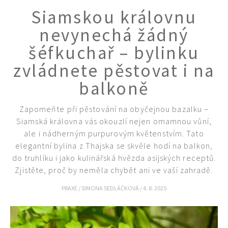
Siamskou královnu
nevynechá žádný
šéfkuchař – bylinku
zvládnete pěstovat i na
balkoně
Zapomeňte při pěstování na obyčejnou bazalku –
Siamská královna vás okouzlí nejen omamnou vůní,
ale i nádherným purpurovým květenstvím. Tato
elegantní bylina z Thajska se skvěle hodí na balkon,
do truhlíku i jako kulinářská hvězda asijských receptů.
Zjistěte, proč by neměla chybět ani ve vaší zahradě.
PRAXE
/
SIMONA SEDLÁČKOVÁ
/
4. 8. 2025