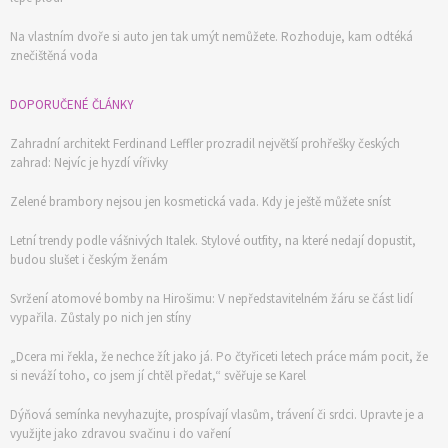
Na vlastním dvoře si auto jen tak umýt nemůžete. Rozhoduje, kam odtéká
znečištěná voda
DOPORUČENÉ ČLÁNKY
Zahradní architekt Ferdinand Leffler prozradil největší prohřešky českých
zahrad: Nejvíc je hyzdí vířivky
Zelené brambory nejsou jen kosmetická vada. Kdy je ještě můžete sníst
Letní trendy podle vášnivých Italek. Stylové outfity, na které nedají dopustit,
budou slušet i českým ženám
Svržení atomové bomby na Hirošimu: V nepředstavitelném žáru se část lidí
vypařila. Zůstaly po nich jen stíny
„Dcera mi řekla, že nechce žít jako já. Po čtyřiceti letech práce mám pocit, že
si neváží toho, co jsem jí chtěl předat,“ svěřuje se Karel
Dýňová semínka nevyhazujte, prospívají vlasům, trávení či srdci. Upravte je a
využijte jako zdravou svačinu i do vaření