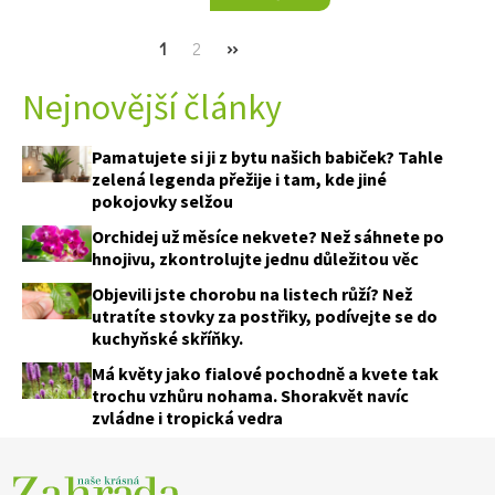
Current
1
Page
2
Next
››
page
page
Nejnovější články
Pamatujete si ji z bytu našich babiček? Tahle
zelená legenda přežije i tam, kde jiné
pokojovky selžou
Orchidej už měsíce nekvete? Než sáhnete po
hnojivu, zkontrolujte jednu důležitou věc
Objevili jste chorobu na listech růží? Než
utratíte stovky za postřiky, podívejte se do
kuchyňské skříňky.
Má květy jako fialové pochodně a kvete tak
trochu vzhůru nohama. Shorakvět navíc
zvládne i tropická vedra