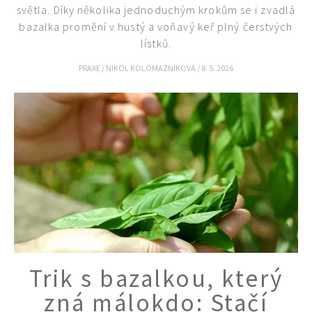
světla. Díky několika jednoduchým krokům se i zvadlá
bazalka promění v hustý a voňavý keř plný čerstvých
lístků.
PRAXE
/
NIKOL KOLOMAZNÍKOVÁ
/
8. 5. 2026
Trik s bazalkou, který
zná málokdo: Stačí