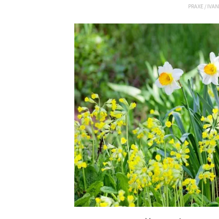
PRAXE
/
IVA