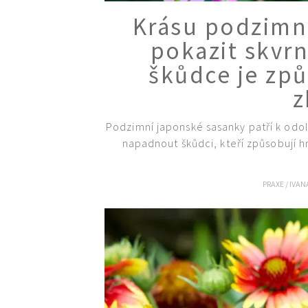
Krásu podzimn
pokazit skvrn
škůdce je způ
z
Podzimní japonské sasanky patří k odo
napadnout škůdci, kteří způsobují hn
PRAXE
/
IVAN