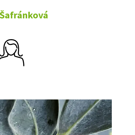
 Šafránková
Ý ČAS
SOUTĚŽTE O CENY
KVÍZY
í turistika
 domácnost
 mazlíčci
ce
vosti