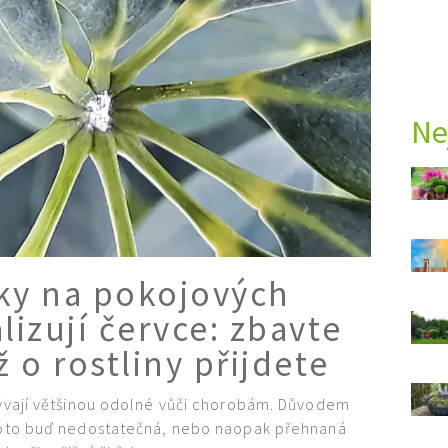
Ne
ky na pokojových
lizují červce: zbavte
ž o rostliny přijdete
 bývají většinou odolné vůči chorobám. Důvodem
proto buď nedostatečná, nebo naopak přehnaná