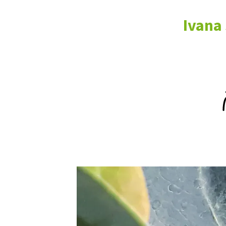
Trvalky
Ivana
Vodní rostliny
Růže
VIDEA
VOLN
Zahradn
Zelená
Domácí
Dekora
Zajíma