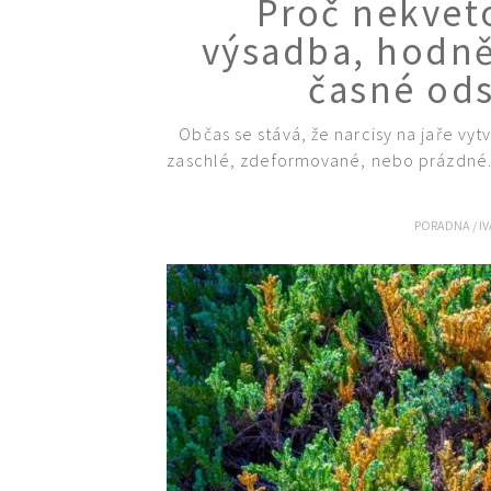
Proč nekvet
výsadba, hodně
časné odst
Občas se stává, že narcisy na jaře vytv
zaschlé, zdeformované, nebo prázdné
PORADNA
/
I