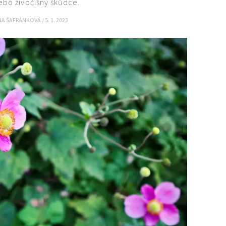
ebo živočišný škůdce.
NA ŠAFRÁNKOVÁ
/
5. 1. 2023