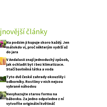
jnovější články
Na podzim ji kupuje skoro každý. Jen
málokdo ví, proč některým vydrží až
do jara
V Andalusii znají jednoduchý způsob,
jak ochladit byt i bez klimatizace.
Stačí bavlněná látka a voda
Tyto dvě české zahrady okouzlily i
odborníky. Rostliny v nich nejsou
vybrané náhodou
Nevyhazujte starou formu na
bábovku. Za jedno odpoledne z ní
vytvoříte originální květináč