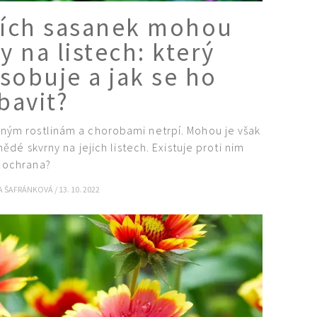
ích sasanek mohou
y na listech: který
sobuje a jak se ho
bavit?
lným rostlinám a chorobami netrpí. Mohou je však
ědé skvrny na jejich listech. Existuje proti nim
ochrana?
A ŠAFRÁNKOVÁ
/
13. 10. 2022