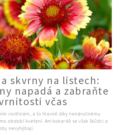
a skvrny na listech:
liny napadá a zabraňte
vrnitosti včas
ním rostlinám, a to hlavně díky nenáročnému
u období kvetení. Ani kokardě se však škůdci a
oby nevyhýbají.