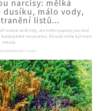
ou narcisy: mělká
 dusíku, málo vody,
ranění listů...
oří krásné silné listy, ale květní pupeny jsou buď
. Každopádně nevykvetou. Důvodů může být hned
několik.
VANA ŠAFRÁNKOVÁ
/
7. 4. 2022