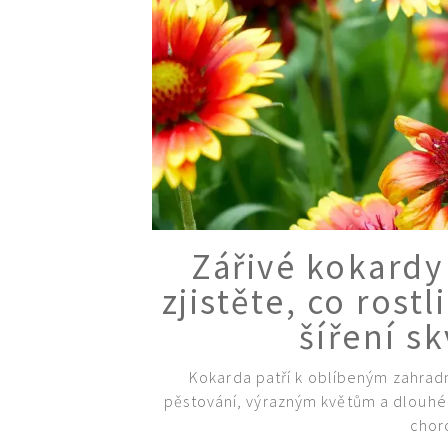
Zářivé kokardy 
zjistěte, co rost
šíření sk
Kokarda patří k oblíbeným zahrad
pěstování, výrazným květům a dlouhém
chor