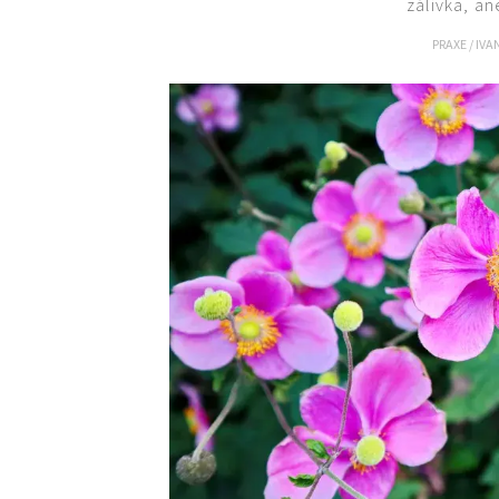
zálivka, an
PRAXE
/
IVA