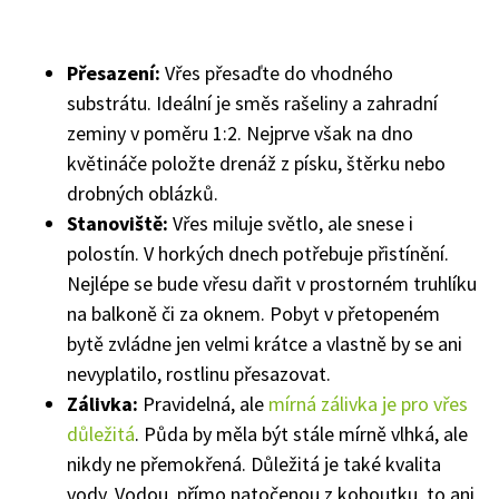
Přesazení:
Vřes přesaďte do vhodného
substrátu. Ideální je směs rašeliny a zahradní
zeminy v poměru 1:2. Nejprve však na dno
květináče položte drenáž z písku, štěrku nebo
drobných oblázků.
Stanoviště:
Vřes miluje světlo, ale snese i
polostín. V horkých dnech potřebuje přistínění.
Nejlépe se bude vřesu dařit v prostorném truhlíku
na balkoně či za oknem. Pobyt v přetopeném
bytě zvládne jen velmi krátce a vlastně by se ani
nevyplatilo, rostlinu přesazovat.
Zálivka:
Pravidelná, ale
mírná zálivka je pro vřes
důležitá
. Půda by měla být stále mírně vlhká, ale
nikdy ne přemokřená. Důležitá je také kvalita
vody. Vodou, přímo natočenou z kohoutku, to ani