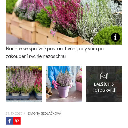
KVÍZY A TESTY
Naučte se správně postarat vřes, aby vám po
zakoupení rychle nezaschnul
Přejít
do
galerie
23. 10. 2025
/
SIMONA SEDLÁČKOVÁ