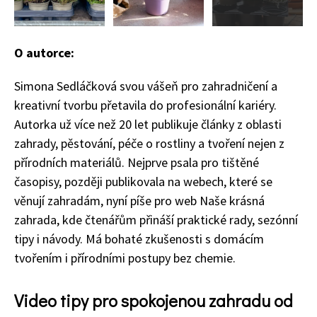
O autorce:
Simona Sedláčková svou vášeň pro zahradničení a
kreativní tvorbu přetavila do profesionální kariéry.
74 Kč
Autorka už více než 20 let publikuje články z oblasti
Objednat >
zahrady, pěstování, péče o rostliny a tvoření nejen z
přírodních materiálů. Nejprve psala pro tištěné
časopisy, později publikovala na webech, které se
věnují zahradám, nyní píše pro web Naše krásná
zahrada, kde čtenářům přináší praktické rady, sezónní
tipy i návody. Má bohaté zkušenosti s domácím
tvořením i přírodními postupy bez chemie.
Video tipy pro spokojenou zahradu od