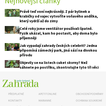
Nejnovější články
Právě teď voní nejkrásněji. Z pár bylinek a
krabičky od vajec vytvoříte voňavého andílka,
který vydrží až do zimy
Celé roky jsme ventilátor používali špatně.
Fyzik ukázal, kam ho postavit, aby doma bylo
příjemněji
Jak vypadají zahrady českých celebrit? Jedna
připomíná zámecký park, jiná sází na divokou
přírodu
Objevily se na listech cuket skvrny? Než
sáhnete po postřiku, zkontrolujte tyto tři věci
PŘEDPLATNÉ
APETITONLINE
OBCHODNÍ PODMÍNKY
KONTAKTY
MARIANNE
OCHRANA SOUKROMÍ