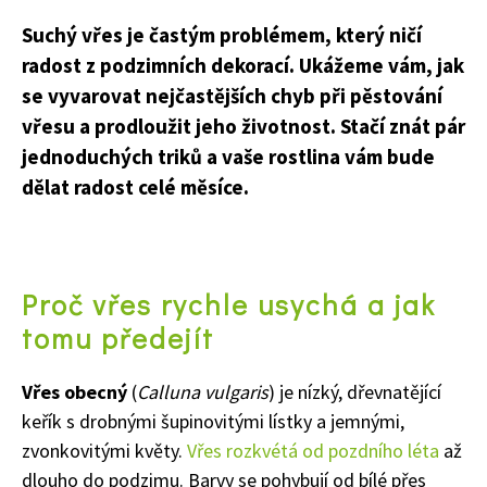
Suchý vřes je častým problémem, který ničí
radost z podzimních dekorací. Ukážeme vám, jak
se vyvarovat nejčastějších chyb při pěstování
vřesu a prodloužit jeho životnost. Stačí znát pár
jednoduchých triků a vaše rostlina vám bude
dělat radost celé měsíce.
Proč vřes rychle usychá a jak
tomu předejít
Vřes obecný
(
Calluna vulgaris
) je nízký, dřevnatějící
keřík s drobnými šupinovitými lístky a jemnými,
zvonkovitými květy.
Vřes rozkvétá od pozdního léta
až
dlouho do podzimu. Barvy se pohybují od bílé přes