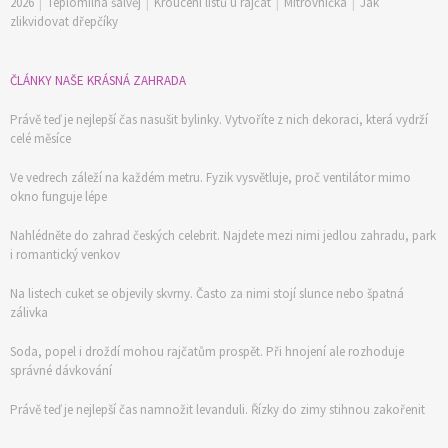
2026
|
Teplomilná šalvěj
|
Kroucení listů u rajčat
|
Mitrovnička
|
Jak
zlikvidovat dřepčíky
ČLÁNKY NAŠE KRÁSNÁ ZAHRADA
Právě teď je nejlepší čas nasušit bylinky. Vytvoříte z nich dekoraci, která vydrží
celé měsíce
Ve vedrech záleží na každém metru. Fyzik vysvětluje, proč ventilátor mimo
okno funguje lépe
Nahlédněte do zahrad českých celebrit. Najdete mezi nimi jedlou zahradu, park
i romantický venkov
Na listech cuket se objevily skvrny. Často za nimi stojí slunce nebo špatná
zálivka
Soda, popel i droždí mohou rajčatům prospět. Při hnojení ale rozhoduje
správné dávkování
Právě teď je nejlepší čas namnožit levanduli. Řízky do zimy stihnou zakořenit