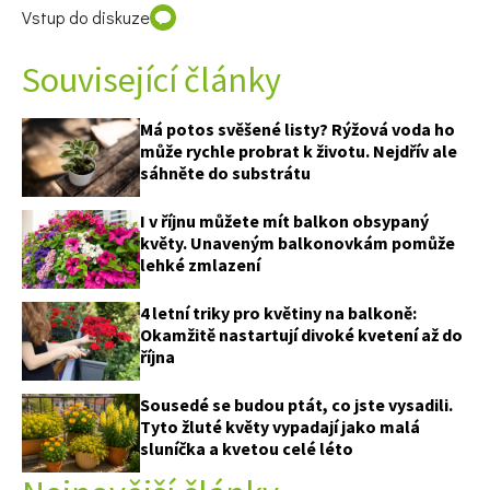
Vstup do diskuze
Související články
Má potos svěšené listy? Rýžová voda ho
může rychle probrat k životu. Nejdřív ale
sáhněte do substrátu
I v říjnu můžete mít balkon obsypaný
květy. Unaveným balkonovkám pomůže
lehké zmlazení
4 letní triky pro květiny na balkoně:
Okamžitě nastartují divoké kvetení až do
října
Sousedé se budou ptát, co jste vysadili.
Tyto žluté květy vypadají jako malá
sluníčka a kvetou celé léto