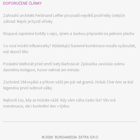
DOPORUČENÉ ČLÁNKY
Zahradní architekt Ferdinand Leffler prozradil největší prohřešky českých
zahrad: Nejvíc je hyzdí vířivky
Křupavé zapečené tortilly s vejci, sýrem a šunkou připravíte na jednom plechu
Co nosí módní influencerky? Následující barevné kombinace musíte vyzkoušet,
než skončí léto
Poslední telefonát před smrtí Ivety Bartošové: Zpěvačka zavolala svému
slavnému kolegovi, hovor netrval ani minutu
Zachránil 194 vojáků a přitom vážil jen pár set gramů. Holub Cher Ami se stal
legendou první světové války
Nejhorší čas, kdy se můžete vážit. Kdy vám váha často lže? Vliv má
menstruace, ale i konkrétní den v týdnu
© 2026
BURDAMEDIA EXTRA S.R.O.