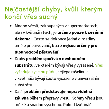
Nejčastější chyby, kvůli kterým
končí vřes suchý
Mnoho vřesů, zakoupených v supermarketech,
ale i v květinářstvích, je
určeno pouze k sezónní
dekoraci
. Často se dokonce jedná o rostliny
uměle přibarvované, které
nejsou určeny pro
dlouhodobé pěstování
.
Druhý
problém spočívá v nevhodném
substrátu
, ve kterém bývají vřesy vysazené.
Vřes
vyžaduje kyselou půdu
, nejlépe rašelinu a
v květináči bývají často vysazené v univerzálním
substrátu.
Další
problém představuje nepravidelná
zálivka
během přepravy vřesu. Kořeny vřesu jsou
mělké a snadno vyschnou. Pokud květináč