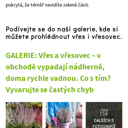
pokrytá, že téměř nevidíte zelené části.
65 Kč
Objednat >
Naše krásná zahrada Speciál
Podívejte se do naší galerie, kde si
můžete prohlédnout vřes i vřesovec.
GALERIE: Vřes a vřesovec – v
obchodě vypadají nádherně,
doma rychle vadnou. Co s tím?
Vyvarujte se častých chyb
Přejít
do
galerie