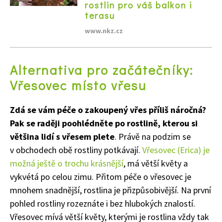
rostlin pro váš balkon i
terasu
www.nkz.cz
Alternativa pro začátečníky:
Vřesovec místo vřesu
Zdá se vám péče o zakoupený vřes příliš náročná?
Pak se raději poohlédněte po rostlině, kterou si
většina lidí s vřesem plete
. Právě na podzim se
v obchodech obě rostliny potkávají.
Vřesovec (Erica) je
možná ještě o trochu krásnější
, má větší květy a
vykvétá po celou zimu. Přitom péče o vřesovec je
mnohem snadnější, rostlina je přizpůsobivější. Na první
pohled rostliny rozeznáte i bez hlubokých znalostí.
Vřesovec mívá větší květy, kterými je rostlina vždy tak