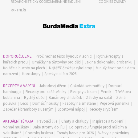
REDAKČNÍ ETICKÝ KODEX
MARIANNE BYDLENÍ
COOKIES ZÁSADY
PARTNEŘI
DOPORUČUJEME
Proč nechat těsto kynout v lednici
|
Rychlé recepty z
kuřecích prsou
|
Omáčky na těstoviny pro děti
|
Jak na dokonalou drobenku
|
Koláče a buchty na plech
|
Nejtěžší české jazykolamy
|
Minulý život podle data
narození
|
Horoskopy
|
Šperky na léto 2026
RECEPTY A VAŘENÍ
Jahodový džem
|
Čokoládové muffiny
|
Domácí
hamburger
|
Recepty pro začátečníky
|
Recepty s lilkem
|
Perník
|
Třešňová
bublanina
|
Rychlý oběd
|
Banánový chlebíček
|
Zálivky na salát
|
Zelná
polévka
|
Lečo
|
Domácí housky
|
Fazolky na smetaně
|
Vepřová panenka
|
Zapečené brambory s uzeným
|
Sportovní nápoj
|
Recepty s rybízem
AKTUÁLNÍ TÉMATA
Pavoučí lilie
|
Chaty a chalupy
|
Inspirace a tvoření
|
Vonné muškáty
|
Jaké stromy do jílu
|
Co opravdu funguje proti mšicím a
sviluškám?
|
Choroby brslenu
|
Trendy barva pro 2026
|
Svátky a prázdniny