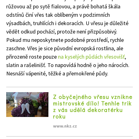
růžovou až po sytě fialovou, a právě bohatá škála
odstínů činí vřes tak oblíbeným v podzimních
výsadbách, truhlících i dekoracích. U vřesu je důležité
vědět odkud pochází, protože není přizpůsobivý.
Pokud mu neposkytnete podobné prostředí, rychle
zaschne. Vřes je sice původní evropská rostlina, ale
přirozeně roste pouze
na kyselých půdách vřesovišť
,
slatin a rašelinišť. To napovídá hodně o jeho nárocích.
Nesnáší vápenité, těžké a přemokřené půdy.
Z obyčejného vřesu vznikne
mistrovské dílo! Tenhle trik
z vás udělá dekoratérku
roku
www.nkz.cz