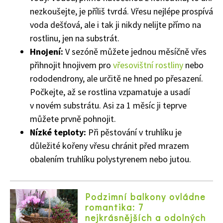
nezkoušejte, je příliš tvrdá. Vřesu nejlépe prospívá
voda dešťová, ale i tak ji nikdy nelijte přímo na
rostlinu, jen na substrát.
Hnojení:
V sezóně můžete jednou měsíčně vřes
přihnojit hnojivem pro
vřesovištní rostliny
nebo
rododendrony, ale určitě ne hned po přesazení.
Počkejte, až se rostlina vzpamatuje a usadí
v novém substrátu. Asi za 1 měsíc ji teprve
můžete prvně pohnojit.
Nízké teploty:
Při pěstování v truhlíku je
důležité kořeny vřesu chránit před mrazem
obalením truhlíku polystyrenem nebo jutou.
Podzimní balkony ovládne
romantika: 7
Naše krásná zahrada
nejkrásnějších a odolných