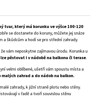
z
ný tvar, který má korunku ve výšce 100-120
dobře se dostanete do koruny, můžete jej snáze
ám a škůdcům a hodí se pro střední zahrady.
 že vám neposkytne zajímavou úrodu. Korunka u
lze pěstovat i v nádobě na balkonu či terase
.
yní velmi oblíbené, ušetří vám spoustu místa a
o malých zahrad a do nádob na balkon.
alé zahrady, k jižní straně plotu nebo stěny.
továvají v řadě a tvoří souvislou stěnu