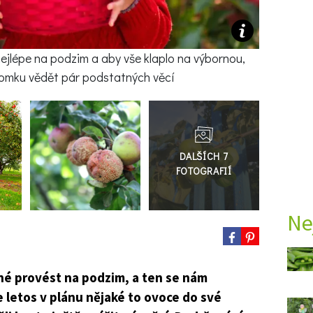
jlépe na podzim a aby vše klaplo na výbornou,
omku vědět pár podstatných věcí
Přejít
do
galerie
Ne
é provést na podzim, a ten se nám
e letos v plánu nějaké to ovoce do své