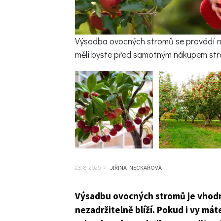
Výsadba ovocných stromů se provádí ne
měli byste před samotným nákupem str
23. 8. 2025
/
JIŘINA NECKÁŘOVÁ
Výsadbu ovocných stromů je vhodn
nezadržitelně blíží. Pokud i vy mát