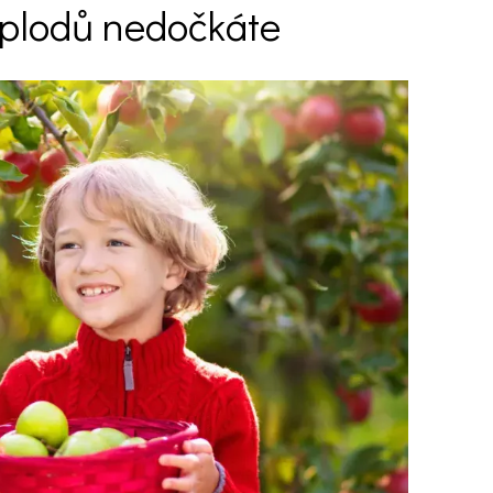
e plodů nedočkáte
Ý ČAS
SOUTĚŽTE O CENY
KVÍZY
í turistika
 domácnost
 mazlíčci
ce
vosti