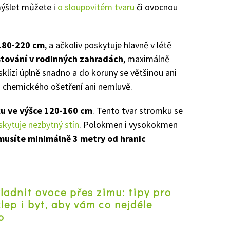
ýšlet můžete i
o sloupovitém tvaru
či ovocnou
180-220 cm
, a ačkoliv poskytuje hlavně v létě
stování v rodinných zahradách
, maximálně
sklízí úplně snadno a do koruny se většinou ani
 chemického ošetření ani nemluvě.
ku ve výšce 120-160 cm
. Tento tvar stromku se
skytuje nezbytný stín
. Polokmen i vysokokmen
 musíte minimálně 3 metry od hranic
ladnit ovoce přes zimu: tipy pro
lep i byt, aby vám co nejdéle
o