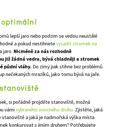
 optimální
omů lepší jaro nebo podzim se vedou neustálé
vhodné a pokud nestihnete
vysadit stromek na
a jaro.
Nicméně za nás rozhodně
 již žádná vedra, bývá chladněji a stromek
é půdní vláhy.
Do zimy pak stihne bez problémů
up nečekaných mrazíků, jako tomu bývá na jaře.
 stanoviště
mek, si pořádně projděte stanoviště, možná
dbu vámi
vybraného ovocného druhu.
Zjistěte, jaká
y stanoviště a jaká je nadmořská výška místa
omek konkurovat s jiným druhem? Potřebujete