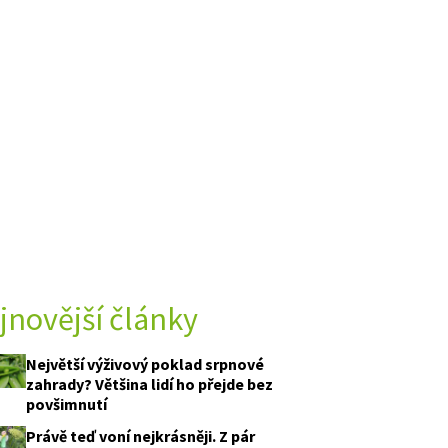
jnovější články
Největší výživový poklad srpnové
zahrady? Většina lidí ho přejde bez
povšimnutí
Právě teď voní nejkrásněji. Z pár