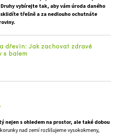
?
Druhy vybírejte tak, aby vám úroda daného
 sklidíte třešně a za nedlouho ochutnáte
roviny.
a dřevin: Jak zachovat zdravé
y s balem
z
r
tý nejen s ohledem na prostor, ale také dobou
korunky nad zemí rozlišujeme vysokokmeny,