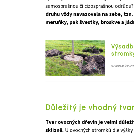
samosprašnou či cizosprašnou odrůdu
druhu vždy navazovala na sebe, tzn.
meruňky, pak švestky, broskve a jád
Výsadb
stromk
www.nkz.c
Důležitý je vhodný tva
Tvar ovocných dřevin je velmi důleži
sklizně.
U ovocných stromků dle výšky 