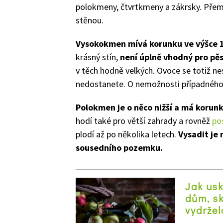
polokmeny, čtvrtkmeny a zákrsky. Přem
stěnou.
Vysokokmen mívá korunku ve výšce 
krásný stín,
není úplně vhodný pro pě
v těch hodně velkých. Ovoce se totiž ne
nedostanete. O nemožnosti případného
Polokmen je o něco nižší a má korun
hodí také pro větší zahrady a rovněž
po
plodí až po několika letech.
Vysadit je
sousedního pozemku.
Jak usk
dům, sk
vydržel