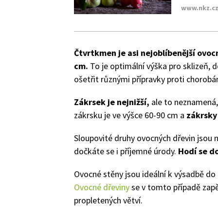
www.nkz.c
Čtvrtkmen je asi nejoblíbenější ovoc
cm.
To je optimální výška pro sklizeň, 
ošetřit různými přípravky proti chorob
Zákrsek je nejnižší,
ale to neznamená,
zákrsku je ve výšce 60-90 cm a
zákrsky 
Sloupovité druhy ovocných dřevin jsou n
dočkáte se i příjemné úrody.
Hodí se d
Ovocné stěny jsou ideální k výsadbě do m
Ovocné dřeviny
se v tomto případě zapěs
propletených větví.