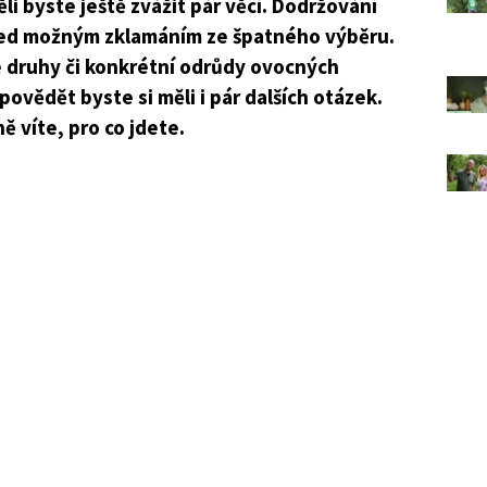
li byste ještě zvážit pár věcí. Dodržování
před možným zklamáním ze špatného výběru.
e druhy či konkrétní odrůdy ovocných
ovědět byste si měli i pár dalších otázek.
ě víte, pro co jdete.