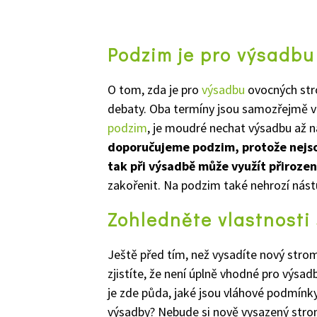
Podzim je pro výsadbu
O tom, zda je pro
výsadbu
ovocných str
debaty. Oba termíny jsou samozřejmě 
podzim
, je moudré nechat výsadbu až n
doporučujeme podzim, protože nejsou
tak při výsadbě může využít přirozen
zakořenit. Na podzim také nehrozí nást
Zohledněte vlastnosti
Ještě před tím, než vysadíte nový stro
zjistíte, že není úplně vhodné pro výsa
je zde půda, jaké jsou vláhové podmínk
výsadby? Nebude si nově vysazený str