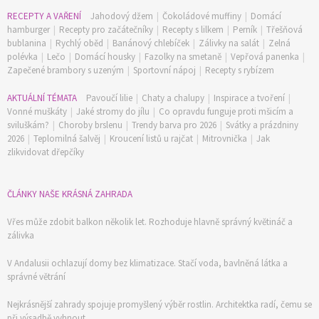
RECEPTY A VAŘENÍ
Jahodový džem
|
Čokoládové muffiny
|
Domácí
hamburger
|
Recepty pro začátečníky
|
Recepty s lilkem
|
Perník
|
Třešňová
bublanina
|
Rychlý oběd
|
Banánový chlebíček
|
Zálivky na salát
|
Zelná
polévka
|
Lečo
|
Domácí housky
|
Fazolky na smetaně
|
Vepřová panenka
|
Zapečené brambory s uzeným
|
Sportovní nápoj
|
Recepty s rybízem
AKTUÁLNÍ TÉMATA
Pavoučí lilie
|
Chaty a chalupy
|
Inspirace a tvoření
|
Vonné muškáty
|
Jaké stromy do jílu
|
Co opravdu funguje proti mšicím a
sviluškám?
|
Choroby brslenu
|
Trendy barva pro 2026
|
Svátky a prázdniny
2026
|
Teplomilná šalvěj
|
Kroucení listů u rajčat
|
Mitrovnička
|
Jak
zlikvidovat dřepčíky
ČLÁNKY NAŠE KRÁSNÁ ZAHRADA
Vřes může zdobit balkon několik let. Rozhoduje hlavně správný květináč a
zálivka
V Andalusii ochlazují domy bez klimatizace. Stačí voda, bavlněná látka a
správné větrání
Nejkrásnější zahrady spojuje promyšlený výběr rostlin. Architektka radí, čemu se
při výsadbě vyhnout