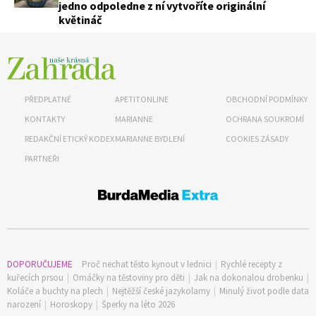
jedno odpoledne z ní vytvoříte originální
květináč
PŘEDPLATNÉ
APETITONLINE
OBCHODNÍ PODMÍNKY
KONTAKTY
MARIANNE
OCHRANA SOUKROMÍ
REDAKČNÍ ETICKÝ KODEX
MARIANNE BYDLENÍ
COOKIES ZÁSADY
PARTNEŘI
DOPORUČUJEME
Proč nechat těsto kynout v lednici
|
Rychlé recepty z
kuřecích prsou
|
Omáčky na těstoviny pro děti
|
Jak na dokonalou drobenku
|
Koláče a buchty na plech
|
Nejtěžší české jazykolamy
|
Minulý život podle data
narození
|
Horoskopy
|
Šperky na léto 2026