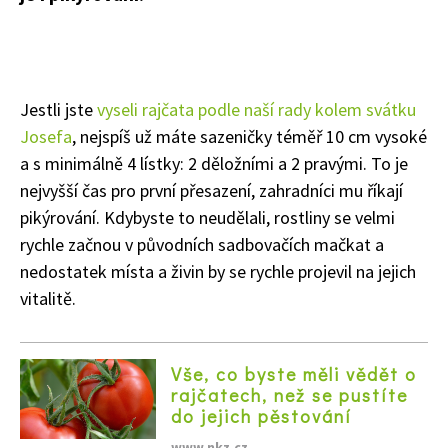
Jestli jste
vyseli rajčata podle naší rady kolem svátku
Josefa
, nejspíš už máte sazeničky téměř 10 cm vysoké
a s minimálně 4 lístky: 2 děložními a 2 pravými. To je
nejvyšší čas pro první přesazení, zahradníci mu říkají
pikýrování. Kdybyste to neudělali, rostliny se velmi
rychle začnou v původních sadbovačích mačkat a
nedostatek místa a živin by se rychle projevil na jejich
vitalitě.
Vše, co byste měli vědět o
rajčatech, než se pustíte
do jejich pěstování
www.nkz.cz