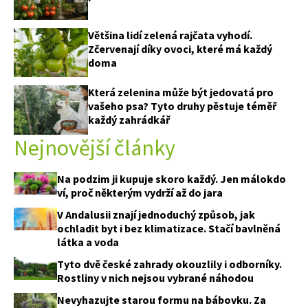
Většina lidí zelená rajčata vyhodí.
Zčervenají díky ovoci, které má každý
doma
Která zelenina může být jedovatá pro
vašeho psa? Tyto druhy pěstuje téměř
každý zahrádkář
Nejnovější články
Na podzim ji kupuje skoro každý. Jen málokdo
ví, proč některým vydrží až do jara
V Andalusii znají jednoduchý způsob, jak
ochladit byt i bez klimatizace. Stačí bavlněná
látka a voda
Tyto dvě české zahrady okouzlily i odborníky.
Rostliny v nich nejsou vybrané náhodou
Nevyhazujte starou formu na bábovku. Za