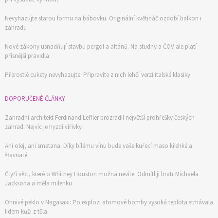
Nevyhazujte starou formu na bábovku. Originální květináč ozdobí balkon i
zahradu
Nové zákony usnadňují stavbu pergol a altánů. Na studny a ČOV ale platí
přísnější pravidla
Přerostlé cukety nevyhazujte. Připravíte z nich lehčí verzi italské klasiky
DOPORUČENÉ ČLÁNKY
Zahradní architekt Ferdinand Leffler prozradil největší prohřešky českých
zahrad: Nejvíc je hyzdí vířivky
Ani olej, ani smetana: Díky bílému vínu bude vaše kuřecí maso křehké a
šťavnaté
Čtyři věci, které o Whitney Houston možná nevíte: Odmítl ji bratr Michaela
Jacksona a měla milenku
Ohnivé peklo v Nagasaki: Po explozi atomové bomby vysoká teplota strhávala
lidem kůži z těla