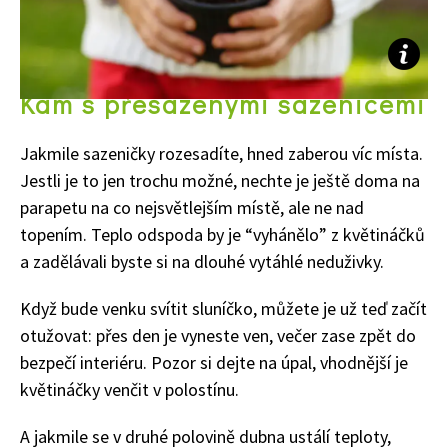
Kam s přesazenými sazenicemi
Jakmile sazeničky rozesadíte, hned zaberou víc místa.
Jestli je to jen trochu možné, nechte je ještě doma na
parapetu na co nejsvětlejším místě, ale ne nad
topením. Teplo odspoda by je “vyhánělo” z květináčků
a zadělávali byste si na dlouhé vytáhlé neduživky.
Když bude venku svítit sluníčko, můžete je už teď začít
otužovat: přes den je vyneste ven, večer zase zpět do
bezpečí interiéru. Pozor si dejte na úpal, vhodnější je
65 Kč
květináčky venčit v polostínu.
Objednat >
Naše krásná zahrada Speciál
A jakmile se v druhé polovině dubna ustálí teploty,