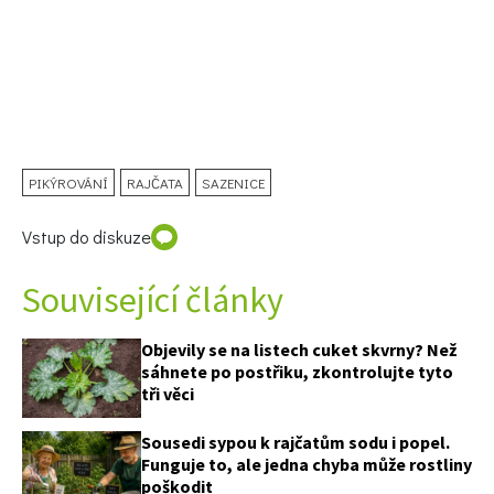
74 Kč
Objednat >
PIKÝROVÁNÍ
RAJČATA
SAZENICE
Vstup do diskuze
Související články
Objevily se na listech cuket skvrny? Než
sáhnete po postřiku, zkontrolujte tyto
tři věci
Sousedi sypou k rajčatům sodu i popel.
Funguje to, ale jedna chyba může rostliny
poškodit