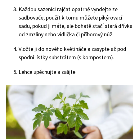
Každou sazenici rajčat opatrně vyndejte ze
sadbovače, použít k tomu můžete pikýrovací
sadu, pokud ji máte, ale bohatě stačí stará dřívka
od zmzliny nebo vidlička či příborový nůž.
Vložte ji do nového květináče a zasypte až pod
spodní lístky substrátem (s kompostem).
Lehce upěchujte a zalijte.
Naše krásná zahrada