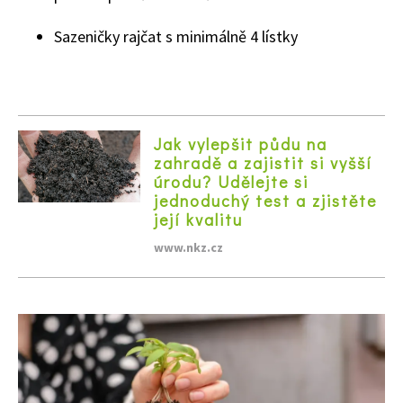
Sazeničky rajčat s minimálně 4 lístky
Jak vylepšit půdu na
zahradě a zajistit si vyšší
úrodu? Udělejte si
jednoduchý test a zjistěte
její kvalitu
www.nkz.cz