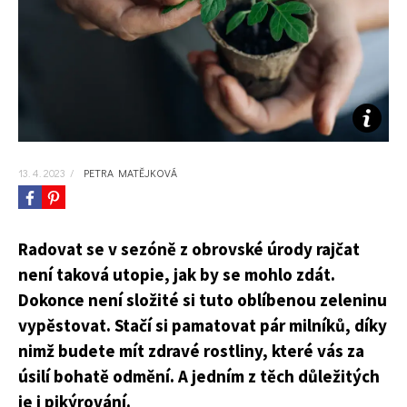
KVÍZY A TESTY
13. 4. 2023
/
PETRA MATĚJKOVÁ
Radovat se v sezóně z obrovské úrody rajčat
není taková utopie, jak by se mohlo zdát.
Dokonce není složité si tuto oblíbenou zeleninu
vypěstovat. Stačí si pamatovat pár milníků, díky
nimž budete mít zdravé rostliny, které vás za
úsilí bohatě odmění. A jedním z těch důležitých
je i pikýrování.