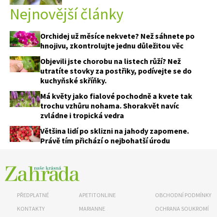
Nejnovější články
Orchidej už měsíce nekvete? Než sáhnete po
hnojivu, zkontrolujte jednu důležitou věc
Objevili jste chorobu na listech růží? Než
utratíte stovky za postřiky, podívejte se do
kuchyňské skříňky.
Má květy jako fialové pochodně a kvete tak
trochu vzhůru nohama. Shorakvět navíc
zvládne i tropická vedra
Většina lidí po sklizni na jahody zapomene.
Právě tím přichází o nejbohatší úrodu
PŘEDPLATNÉ
APETITONLINE
OBCHODNÍ PODMÍNKY
KONTAKTY
MARIANNE
OCHRANA SOUKROMÍ