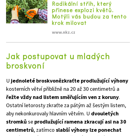
Radikální střih, který
přinese explozi květů.
Motýli vás budou za tento
krok milovat
www.nkz.cz
Jak postupovat u mladých
broskvoní
U
jednoleté broskvoně
zkraťte prodlužující výhony
kosterních větví přibližně na 20 až 30 centimetrů a
řežte vždy nad listem směřujícím ven z koruny
.
Ostatní letorosty zkraťte za pátým až šestým listem,
aby nekonkurovaly hlavním větvím. U
dvouletých
stromků
se
prodlužující ramena zkracují asi na 30
centimetrů
, zatímco
slabší výhony lze ponechat