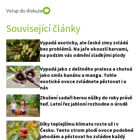
Vstup do diskuze
Související články
Vypadá exoticky, ale české zimy zvládá
bez problémů. Na jaře okouzlí barvami,
na podzim vás odmění sladkými plody
Vypadá jako z deštného pralesa a chutná
jako směs banánu a manga. Tohle
exotické ovoce zvládnete pěstovat i u
nás
Zkušení sadaři berou nůžky do ruky právě
teď. Letní řez jabloní rozhodne o úrodě
Díky teplejšímu klimatu roste už i v
Česku. Tento strom plodí ovoce podobné
jahodám a pěstovat ho zvládne každý