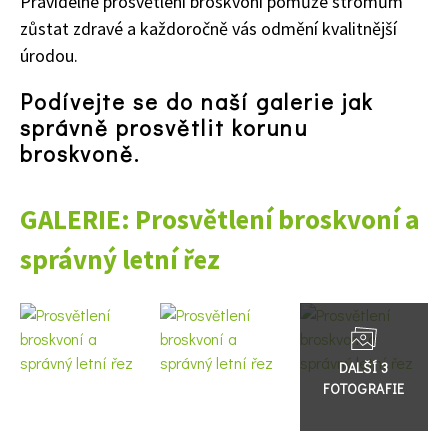
Pravidelné prosvětlení broskvoní pomůže stromům
zůstat zdravé a každoročně vás odmění kvalitnější
úrodou.
Podívejte se do naší galerie jak
správně prosvětlit korunu
broskvoně.
GALERIE: Prosvětlení broskvoní a
správný letní řez
65 Kč
Objednat >
Naše krásná zahrada Speciál
Přejít
do
galerie