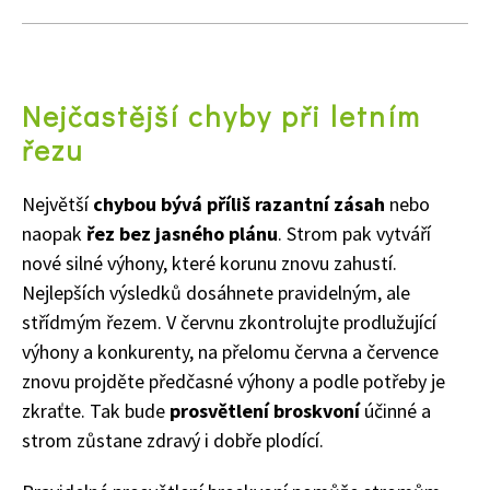
Nejčastější chyby při letním
řezu
Největší
chybou bývá příliš razantní zásah
nebo
Naše krásná zahrada
naopak
řez bez jasného plánu
. Strom pak vytváří
nové silné výhony, které korunu znovu zahustí.
Nejlepších výsledků dosáhnete pravidelným, ale
střídmým řezem. V červnu zkontrolujte prodlužující
výhony a konkurenty, na přelomu června a července
znovu projděte předčasné výhony a podle potřeby je
zkraťte. Tak bude
prosvětlení broskvoní
účinné a
strom zůstane zdravý i dobře plodící.