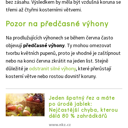
bez zásahu. Výsledkem by měla být vzdušná koruna se
třemi až čtyřmi kosterními větvemi.
Pozor na předčasné výhony
Na prodlužujících výhonech se během června často
objevují
předčasné výhony
. Ty mohou omezovat
tvorbu květních pupenů, proto je vhodné je zaštípnout
nebo na konci června zkrátit na jeden list. Stejně
důležité je
odstranit silné výhony
, které přerůstají
kosterní větve nebo rostou dovnitř koruny.
Jeden špatný řez a máte
po úrodě jablek:
Nejčastější chyba, kterou
dělá 80 % zahrádkářů
www.nkz.cz