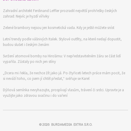
Zahradní architekt Ferdinand Leffler prozradil největší prohřešky českých
zahrad: Nejvíc je hyzdí vířivky
Zelené brambory nejsou jen kosmetická vada. Kdy je ještě můžete sníst
Letní trendy podle vášnivých Italek. Stylové outfity, na které nedají dopustit,
budou slušet i českým ženám
Svržení atomové bomby na Hirošimu: V nepředstavitelném žáru se část lidí
vypařila. Zůstaly po nich jen stíny
„Dcera mi řekla, že nechce žít jako já. Po čtyřiceti letech práce mám pocit, že
si neváží toho, co jsem jí chtěl předat,“ svěřuje se Karel
Dýňová semínka nevyhazujte, prospívají vlasům, trávení či srdci. Upravte je a
využijte jako zdravou svačinu i do vaření
© 2026
BURDAMEDIA EXTRA S.R.O.