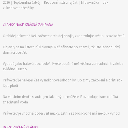
2026
|
Teplomilná šalvěj
|
Kroucení listů u rajčat
|
Mitrovnička
|
Jak
zlikvidovat dřepčíky
ČLÁNKY NAŠE KRÁSNÁ ZAHRADA
Orchidej nekvete? Než začnete orchidej hnojit, zkontrolujte světlo i stav kořenů
Objevily se na listech růží skvrny? Než sáhnete po chemii, zkuste jednoduchý
domácí postřik
Vypadá jako fialová pochodeň. Kvete opačně než většina zahradních trvalek a
zvládne i sucho
Právě teď je nejlepší čas vysadit nové jahodníky. Do zimy zakoření a příští rok
lépe plodí
Na vlastním dvoře si auto jen tak umýt nemůžete. Rozhoduje, kam odtéká
znečištěná voda
Právě teď je vhodná doba vzít nůžky. Letní řez broskvoně má několik výhod
DOPORUČENÉ ČLÁNKY