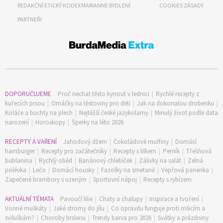
REDAKČNÍ ETICKÝ KODEX
MARIANNE BYDLENÍ
COOKIES ZÁSADY
PARTNEŘI
DOPORUČUJEME
Proč nechat těsto kynout v lednici
|
Rychlé recepty z
kuřecích prsou
|
Omáčky na těstoviny pro děti
|
Jak na dokonalou drobenku
|
Koláče a buchty na plech
|
Nejtěžší české jazykolamy
|
Minulý život podle data
narození
|
Horoskopy
|
Šperky na léto 2026
RECEPTY A VAŘENÍ
Jahodový džem
|
Čokoládové muffiny
|
Domácí
hamburger
|
Recepty pro začátečníky
|
Recepty s lilkem
|
Perník
|
Třešňová
bublanina
|
Rychlý oběd
|
Banánový chlebíček
|
Zálivky na salát
|
Zelná
polévka
|
Lečo
|
Domácí housky
|
Fazolky na smetaně
|
Vepřová panenka
|
Zapečené brambory s uzeným
|
Sportovní nápoj
|
Recepty s rybízem
AKTUÁLNÍ TÉMATA
Pavoučí lilie
|
Chaty a chalupy
|
Inspirace a tvoření
|
Vonné muškáty
|
Jaké stromy do jílu
|
Co opravdu funguje proti mšicím a
sviluškám?
|
Choroby brslenu
|
Trendy barva pro 2026
|
Svátky a prázdniny