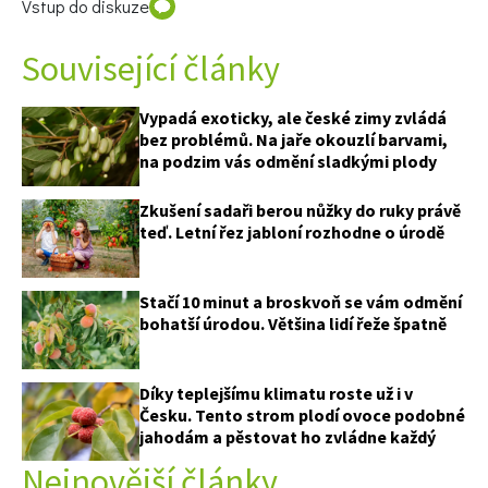
Vstup do diskuze
Související články
Vypadá exoticky, ale české zimy zvládá
bez problémů. Na jaře okouzlí barvami,
na podzim vás odmění sladkými plody
Zkušení sadaři berou nůžky do ruky právě
teď. Letní řez jabloní rozhodne o úrodě
Stačí 10 minut a broskvoň se vám odmění
bohatší úrodou. Většina lidí řeže špatně
Díky teplejšímu klimatu roste už i v
Česku. Tento strom plodí ovoce podobné
jahodám a pěstovat ho zvládne každý
Nejnovější články