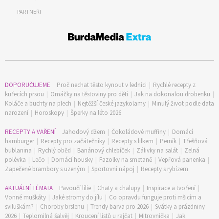
PARTNEŘI
DOPORUČUJEME
Proč nechat těsto kynout v lednici
|
Rychlé recepty z
kuřecích prsou
|
Omáčky na těstoviny pro děti
|
Jak na dokonalou drobenku
|
Koláče a buchty na plech
|
Nejtěžší české jazykolamy
|
Minulý život podle data
narození
|
Horoskopy
|
Šperky na léto 2026
RECEPTY A VAŘENÍ
Jahodový džem
|
Čokoládové muffiny
|
Domácí
hamburger
|
Recepty pro začátečníky
|
Recepty s lilkem
|
Perník
|
Třešňová
bublanina
|
Rychlý oběd
|
Banánový chlebíček
|
Zálivky na salát
|
Zelná
polévka
|
Lečo
|
Domácí housky
|
Fazolky na smetaně
|
Vepřová panenka
|
Zapečené brambory s uzeným
|
Sportovní nápoj
|
Recepty s rybízem
AKTUÁLNÍ TÉMATA
Pavoučí lilie
|
Chaty a chalupy
|
Inspirace a tvoření
|
Vonné muškáty
|
Jaké stromy do jílu
|
Co opravdu funguje proti mšicím a
sviluškám?
|
Choroby brslenu
|
Trendy barva pro 2026
|
Svátky a prázdniny
2026
|
Teplomilná šalvěj
|
Kroucení listů u rajčat
|
Mitrovnička
|
Jak