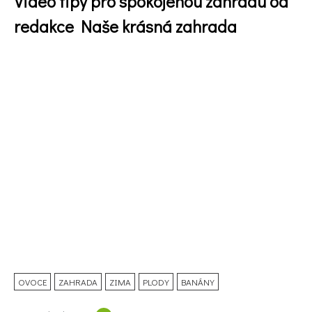
Video tipy pro spokojenou zahradu od
redakce Naše krásná zahrada
OVOCE
ZAHRADA
ZIMA
PLODY
BANÁNY