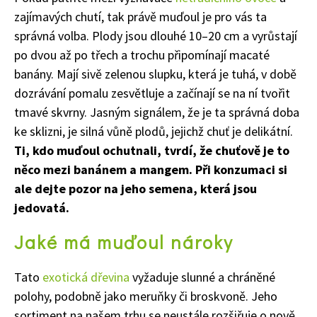
zajímavých chutí, tak právě muďoul je pro vás ta
správná volba. Plody jsou dlouhé 10–20 cm a vyrůstají
po dvou až po třech a trochu připomínají macaté
banány. Mají sivě zelenou slupku, která je tuhá, v době
dozrávání pomalu zesvětluje a začínají se na ní tvořit
tmavé skvrny. Jasným signálem, že je ta správná doba
ke sklizni, je silná vůně plodů, jejichž chuť je delikátní.
Ti, kdo muďoul ochutnali, tvrdí, že chuťově je to
něco mezi banánem a mangem. Při konzumaci si
ale dejte pozor na jeho semena, která jsou
jedovatá.
Jaké má muďoul nároky
Tato
exotická dřevina
vyžaduje slunné a chráněné
polohy, podobně jako meruňky či broskvoně. Jeho
Naše krásná zahrada
sortiment na našem trhu se neustále rozšiřuje o nově