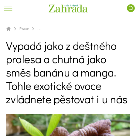
keře
a
Ferdinand
Trvalky
příroda
radí
Vodní
Nářadí
Skip
ZahrAppka
rostliny
a
to
Praxe
…
ATLAS ROSTLIN
Inspirace
technika
Úvodní stránka
Růže
main
Vypadá jako z deštného pralesa a chutná jako směs banánu a manga.
Voda
Užitková
Vypadá jako z deštného
content
Tohle exotické ovoce zvládnete pěstovat i u nás
PRAXE
na
zahrada
zahradě
pralesa a chutná jako
ZAHRADNÍ ARCHITEKTURA
Stavby
Zahradní
Zahrady
směs banánu a manga.
turistika
PORADNA
slavných
Zelená
Návštěvy
Tohle exotické ovoce
domácnost
ZAHRADY
zahrad
Domácí
zvládnete pěstovat i u nás
VIDEA
mazlíčci
Dekorace
VOLNÝ ČAS
Zajímavosti
SOUTĚŽTE O CENY