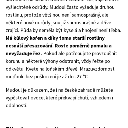
vyšlechtěné odrůdy. Muďoul často vyžaduje druhou
rostlinu, protože většinou není samosprašný, ale
některé nové odrůdy jsou již samosprašné a dříve
zrající. Půda by neměla být kyselá a hnojení není třeba.
Má kůlový kořen a díky tomu starší rostliny
nesnáší přesazování. Roste poměrně pomalu a
nevyžaduje řez.
Pokud ale potřebujete provzdušnit
korunu a některé výhony odstranit, vždy řežte po
odkvětu. Kvete na loňském dřevě. Mrazuvzdornost
muďoulu bez poškození je až do -27 °C.
Muďoul je důkazem, že i na české zahradě můžete
vypěstovat ovoce, které překvapí chutí, vzhledem i
odolností.