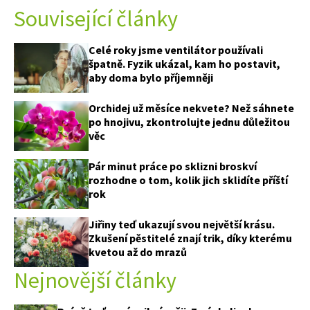
Související články
Celé roky jsme ventilátor používali
špatně. Fyzik ukázal, kam ho postavit,
aby doma bylo příjemněji
Orchidej už měsíce nekvete? Než sáhnete
po hnojivu, zkontrolujte jednu důležitou
věc
Pár minut práce po sklizni broskví
rozhodne o tom, kolik jich sklidíte příští
rok
Jiřiny teď ukazují svou největší krásu.
Zkušení pěstitelé znají trik, díky kterému
kvetou až do mrazů
Nejnovější články