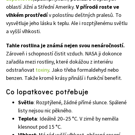
oblastí Jižní a Střední Ameriky.
V přírodě roste ve
vlhkém prostředí
v polostínu deštných pralesů. To
vysvětluje jeho lásku k teplu. Ale i rozptýlenému světlu
a vyšší vlhkosti.
Tahle rostlina je známá nejen svou nenáročností.
Zároveň i schopností čistit vzduch. NASA ji dokonce
zařadila mezi rostliny, které dokážou z interiéru
odstraňovat
toxiny
. Jako třeba formaldehyd nebo
benzen. Takže kromě krásy přináší i funkční benefit.
Co lopatkovec potřebuje
Světlo
: Rozptýlené, žádné přímé slunce. Spálené
listy nejsou nic pěkného.
Teplota
: Ideálně 20–25 °C. V zimě by neměla
klesnout pod 15 °C.
Vlhkost
: Má rád vyšší vlhkost, občasné rosení