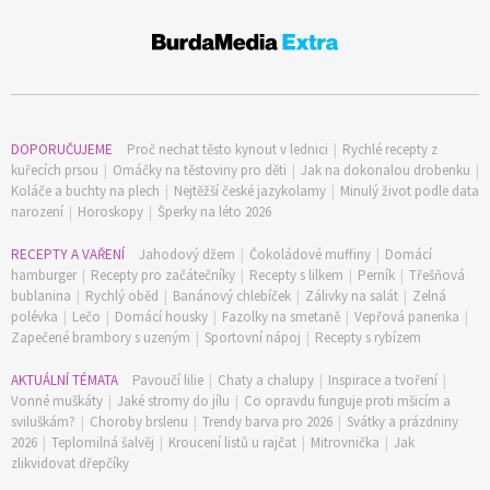
DOPORUČUJEME
Proč nechat těsto kynout v lednici
|
Rychlé recepty z
kuřecích prsou
|
Omáčky na těstoviny pro děti
|
Jak na dokonalou drobenku
|
Koláče a buchty na plech
|
Nejtěžší české jazykolamy
|
Minulý život podle data
narození
|
Horoskopy
|
Šperky na léto 2026
RECEPTY A VAŘENÍ
Jahodový džem
|
Čokoládové muffiny
|
Domácí
hamburger
|
Recepty pro začátečníky
|
Recepty s lilkem
|
Perník
|
Třešňová
bublanina
|
Rychlý oběd
|
Banánový chlebíček
|
Zálivky na salát
|
Zelná
polévka
|
Lečo
|
Domácí housky
|
Fazolky na smetaně
|
Vepřová panenka
|
Zapečené brambory s uzeným
|
Sportovní nápoj
|
Recepty s rybízem
AKTUÁLNÍ TÉMATA
Pavoučí lilie
|
Chaty a chalupy
|
Inspirace a tvoření
|
Vonné muškáty
|
Jaké stromy do jílu
|
Co opravdu funguje proti mšicím a
sviluškám?
|
Choroby brslenu
|
Trendy barva pro 2026
|
Svátky a prázdniny
2026
|
Teplomilná šalvěj
|
Kroucení listů u rajčat
|
Mitrovnička
|
Jak
zlikvidovat dřepčíky