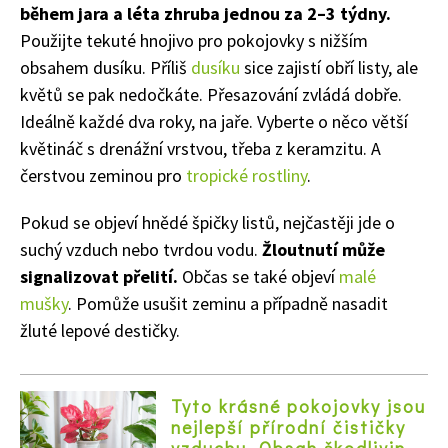
během jara a léta zhruba jednou za 2–3 týdny.
Použijte tekuté hnojivo pro pokojovky s nižším
obsahem dusíku. Příliš
dusíku
sice zajistí obří listy, ale
květů se pak nedočkáte. Přesazování zvládá dobře.
Ideálně každé dva roky, na jaře. Vyberte o něco větší
květináč s drenážní vrstvou, třeba z keramzitu. A
čerstvou zeminou pro
tropické rostliny
.
Pokud se objeví hnědé špičky listů, nejčastěji jde o
suchý vzduch nebo tvrdou vodu.
Žloutnutí může
signalizovat přelití.
Občas se také objeví
malé
mušky
. Pomůže usušit zeminu a případně nasadit
žluté lepové destičky.
Tyto krásné pokojovky jsou
Naše krásná zahrada
nejlepší přírodní čističky
vzduchu. Obsah škodlivin