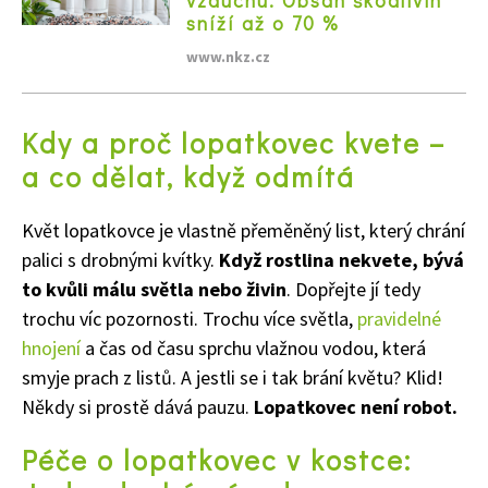
sníží až o 70 %
www.nkz.cz
Kdy a proč lopatkovec kvete –
a co dělat, když odmítá
Květ lopatkovce je vlastně přeměněný list, který chrání
palici s drobnými kvítky.
Když rostlina nekvete, bývá
to kvůli málu světla nebo živin
. Dopřejte jí tedy
trochu víc pozornosti. Trochu více světla,
pravidelné
hnojení
a čas od času sprchu vlažnou vodou, která
smyje prach z listů. A jestli se i tak brání květu? Klid!
Někdy si prostě dává pauzu.
Lopatkovec není robot.
Péče o lopatkovec v kostce: