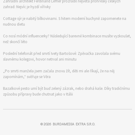
Zahradní architekt Ferdinand Leffler prozradil největší prohřešky českých
zahrad: Nejvíc je hyzdí vířivky
Cottage sýr je nabitý bílkovinami. S hitem moderní kuchyně zapomenete na
nudnou dietu
Co nosí módní influencerky? Následující barevné kombinace musíte vyzkoušet,
než skončí léto
Poslední telefonát před smrtí Ivety Bartošové: Zpěvačka zavolala svému
slavnému kolegovi, hovor netrval ani minutu
„Po smrti manžela jsem začala znovu žít, děti mi ale říkají, že na něj
zapomínám,“ svěřuje se Věra
Bazalkové pesto umí být buď zelený zázrak, nebo drahá kaše. Díky tradičnímu
způsobu přípravy bude chutnat jako v Itálii
© 2026
BURDAMEDIA EXTRA S.R.O.