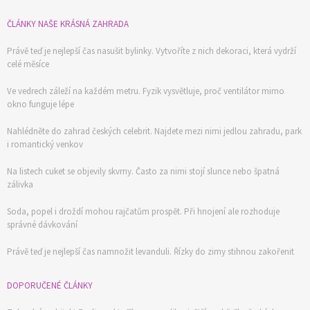
ČLÁNKY NAŠE KRÁSNÁ ZAHRADA
Právě teď je nejlepší čas nasušit bylinky. Vytvoříte z nich dekoraci, která vydrží
celé měsíce
Ve vedrech záleží na každém metru. Fyzik vysvětluje, proč ventilátor mimo
okno funguje lépe
Nahlédněte do zahrad českých celebrit. Najdete mezi nimi jedlou zahradu, park
i romantický venkov
Na listech cuket se objevily skvrny. Často za nimi stojí slunce nebo špatná
zálivka
Soda, popel i droždí mohou rajčatům prospět. Při hnojení ale rozhoduje
správné dávkování
Právě teď je nejlepší čas namnožit levanduli. Řízky do zimy stihnou zakořenit
DOPORUČENÉ ČLÁNKY