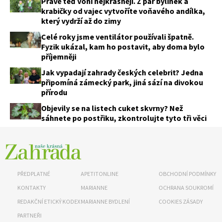
Právě teď voní nejkrásněji. Z pár bylinek a
krabičky od vajec vytvoříte voňavého andílka,
který vydrží až do zimy
Celé roky jsme ventilátor používali špatně.
Fyzik ukázal, kam ho postavit, aby doma bylo
příjemněji
Jak vypadají zahrady českých celebrit? Jedna
připomíná zámecký park, jiná sází na divokou
přírodu
Objevily se na listech cuket skvrny? Než
sáhnete po postřiku, zkontrolujte tyto tři věci
PŘEDPLATNÉ
APETITONLINE
OBCHODNÍ PODMÍNKY
KONTAKTY
MARIANNE
OCHRANA SOUKROMÍ
REDAKČNÍ ETICKÝ KODEX
MARIANNE BYDLENÍ
COOKIES ZÁSADY
PARTNEŘI