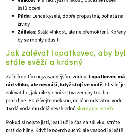
listů ocení.
Půda
: Lehce kyselá, dobře propustná, bohatá na
živiny.
Zálivka
: Stálá vlhkost, ale ne přemokření. Kořeny
by se mohly udusit.
Jak zalévat lopatkovec, aby byl
stále svěží a krásný
Začněme tím nejzásadnějším: vodou.
Lopatkovec má
rád vlhko, ale nesnáší, když stojí ve vodě.
Ideální je
zalévat ho, jakmile vrchní vrstva zeminy trochu
proschne. Používejte měkkou, nejlépe odstátou vodu.
Tvrdá voda mu dělá nevzhledné
skvrny na listech
.
Pokud si nejste jistí, jestli už je čas na zálivku, strčte
prst do hlíny. Když je povrch suchý, ale vespod je ještě