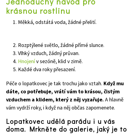
Jednoduchý návod pro
krásnou rostlinu
65 Kč
Objednat >
Měkká, odstátá voda, žádné přelití.
Naše krásná zahrada Speciál
Rozptýlené světlo, žádné přímé slunce.
Vlhký vzduch, žádný průvan.
Hnojení
v sezóně, klid v zimě.
Každé dva roky přesazení.
Péče o lopatkovec je tak trochu jako vztah.
Když mu
dáte, co potřebuje, vrátí vám to krásou, čistým
vzduchem a klidem, který z něj vyzařuje.
A hlavně
vám vydrží roky, i když na něj občas zapomenete.
Lopatkovec udělá parádu i u vás
doma. Mrkněte do galerie, jaký je to