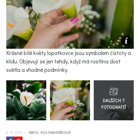
KVÍZY A TESTY
Krásné bílé květy lopatkovce jsou symbolem čistoty a
klidu. Objevují se jen tehdy, když má rostlina dost
světla a vhodné podmínky.
Přejít
do
galerie
6. 11. 2025
/
NIKOL KOLOMAZNÍKOVÁ