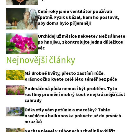
Celé roky jsme ventilátor používali
špatně. Fyzik ukázal, kam ho postavit,
aby doma bylo příjemněji
Orchidej už měsíce nekvete? Než sáhnete
po hnojivu, zkontrolujte jednu důležitou
věc
Nejnovější články
Má drobné květy, přesto zastíní i růže.
Krásnoočko kvete celé léto téměř bez péče
Podmáčená půda nemusí být problém. Tyto
rostliny promění mokrý kout v nejkrásnější část
zahrady
Odkvetly vám petúnie a macešky? Tahle
osvědčená balkonovka pokvete až do prvních
mrazíků
Nechte plevel v záhonech schválně vyklíčit.