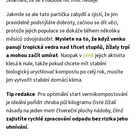
Jakmile se ale tato partička zabydlí a zjistí, že jim
pravidelně podstýláte dobroty, začnou se dít věci,
protože jejich populace se dokáže během několika
měsíců zdvojnásobit.
Myslete na to, že když venku
panují tropická vedra nad třicet stupňů, žížaly trpí
a mohou začít umírat
. Naopak v
zimě
jejich aktivita
klesá k nule, takže pokud chcete mít stabilní
biologický urychlovač kompostu po celý rok, musíte
jim vytvořit stabilní domácí klima.
Tip redakce
: Pro optimální start vermikompostování
je ideální pořídit zhruba půl kilogramu čisté žížalí
násady na jeden metr čtvereční plochy nádoby, čímž
zajistíte rychlé zpracování odpadu bez rizika jeho
uhnívání.