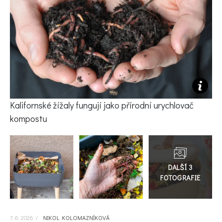
KVÍZY A TESTY
Kalifornské žížaly fungují jako přírodní urychlovač
kompostu
Přejít
do
galerie
7. 6. 2026
/
NIKOL KOLOMAZNÍKOVÁ