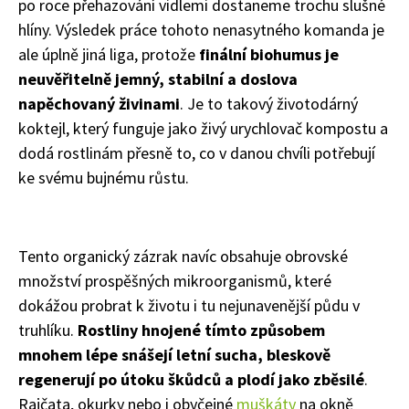
po roce přehazování vidlemi dostaneme trochu slušné
hlíny. Výsledek práce tohoto nenasytného komanda je
ale úplně jiná liga, protože
finální biohumus je
neuvěřitelně jemný, stabilní a doslova
napěchovaný živinami
. Je to takový životodárný
koktejl, který funguje jako živý urychlovač kompostu a
dodá rostlinám přesně to, co v danou chvíli potřebují
ke svému bujnému růstu.
Tento organický zázrak navíc obsahuje obrovské
množství prospěšných mikroorganismů, které
dokážou probrat k životu i tu nejunavenější půdu v
truhlíku.
Rostliny hnojené tímto způsobem
mnohem lépe snášejí letní sucha, bleskově
regenerují po útoku škůdců a plodí jako zběsilé
.
Rajčata, okurky nebo i obyčejné
muškáty
na okně