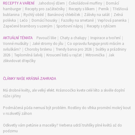
RECEPTY A VAŘENÍ
Jahodový džem
|
Čokoládové muffiny
|
Domácí
hamburger
|
Recepty pro začátečníky
|
Recepty s lilkem
|
Perník
|
Třešňová
bublanina
|
Rychlý oběd
|
Banánový chlebíček
|
Zálivky na salát
|
Zelná
polévka
|
Lečo
|
Domácí housky
|
Fazolky na smetaně
|
Vepřová panenka
|
Zapečené brambory s uzeným
|
Sportovní nápoj
|
Recepty s rybízem
AKTUÁLNÍ TÉMATA
Pavoučí lilie
|
Chaty a chalupy
|
Inspirace a tvoření
|
Vonné muškáty
|
Jaké stromy do jílu
|
Co opravdu funguje proti mšicím a
sviluškám?
|
Choroby brslenu
|
Trendy barva pro 2026
|
Svátky a prázdniny
2026
|
Teplomilná šalvěj
|
Kroucení listů u rajčat
|
Mitrovnička
|
Jak
zlikvidovat dřepčíky
ČLÁNKY NAŠE KRÁSNÁ ZAHRADA
Má drobné květy, ale velký efekt. Krásnoočko kvete celé léto a skvěle doplní
růže i jiřiny
Podmáčená půda nemusí být problém. Rostliny do vlhka promění mokrý kout
v rozkvetlý záhon
Odkvetly vám petúnie a macešky? Verbena udrží truhlíky plné květů až do
podzimu