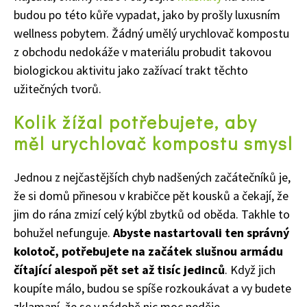
budou po této kůře vypadat, jako by prošly luxusním
wellness pobytem. Žádný umělý urychlovač kompostu
z obchodu nedokáže v materiálu probudit takovou
biologickou aktivitu jako zažívací trakt těchto
užitečných tvorů.
Kolik žížal potřebujete, aby
měl urychlovač kompostu smysl
Jednou z nejčastějších chyb nadšených začátečníků je,
že si domů přinesou v krabičce pět kousků a čekají, že
jim do rána zmizí celý kýbl zbytků od oběda. Takhle to
bohužel nefunguje.
Abyste nastartovali ten správný
kolotoč, potřebujete na začátek slušnou armádu
čítající alespoň pět set až tisíc jedinců
. Když jich
koupíte málo, budou se spíše rozkoukávat a vy budete
zklamaní, že se v nádobě nic moc neděje.