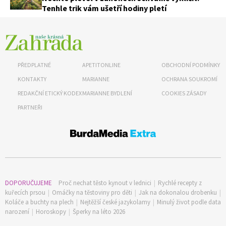
Tenhle trik vám ušetří hodiny pletí
PŘEDPLATNÉ
APETITONLINE
OBCHODNÍ PODMÍNKY
KONTAKTY
MARIANNE
OCHRANA SOUKROMÍ
REDAKČNÍ ETICKÝ KODEX
MARIANNE BYDLENÍ
COOKIES ZÁSADY
PARTNEŘI
DOPORUČUJEME
Proč nechat těsto kynout v lednici
|
Rychlé recepty z
kuřecích prsou
|
Omáčky na těstoviny pro děti
|
Jak na dokonalou drobenku
|
Koláče a buchty na plech
|
Nejtěžší české jazykolamy
|
Minulý život podle data
narození
|
Horoskopy
|
Šperky na léto 2026