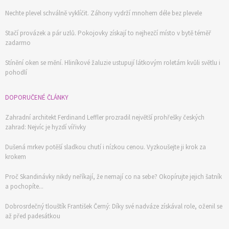
Nechte plevel schválně vyklíčit. Záhony vydrží mnohem déle bez plevele
Stačí provázek a pár uzlů. Pokojovky získají to nejhezčí místo v bytě téměř
zadarmo
Stínění oken se mění. Hliníkové žaluzie ustupují látkovým roletám kvůli světlu i
pohodlí
DOPORUČENÉ ČLÁNKY
Zahradní architekt Ferdinand Leffler prozradil největší prohřešky českých
zahrad: Nejvíc je hyzdí vířivky
Dušená mrkev potěší sladkou chutí i nízkou cenou. Vyzkoušejte ji krok za
krokem
Proč Skandinávky nikdy neříkají, že nemají co na sebe? Okopírujte jejich šatník
a pochopíte...
Dobrosrdečný tlouštík František Černý: Díky své nadváze získával role, oženil se
až před padesátkou