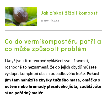
Jak získat žížalí kompost
Naše krásná zahrada
www.nkz.cz
Co do vermikompostéru patří a
co může způsobit problém
I když jsou tito tvorové vyhlášení svou žravostí,
rozhodně to neznamená, že do jejich obydlí můžete
vyklopit kompletní obsah odpadkového koše.
Pokud
jim tam naházíte zbytky tučného masa, omáčky s
octem nebo hromady plesnivého jídla, zaděláváte
si na pořádný malér.