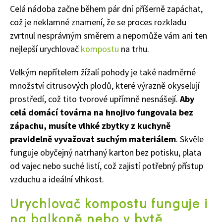
Celá nádoba začne během pár dní příšerně zapáchat,
což je neklamné znamení, že se proces rozkladu
zvrtnul nesprávným směrem a nepomůže vám ani ten
nejlepší urychlovač
kompostu
na trhu.
Velkým nepřítelem žížalí pohody je také nadměrné
65 Kč
Objednat >
množství citrusových plodů, které výrazně okyselují
Naše krásná zahrada Speciál
prostředí, což tito tvorové upřímně nesnášejí.
Aby
celá domácí továrna na hnojivo fungovala bez
zápachu, musíte vlhké zbytky z kuchyně
pravidelně vyvažovat suchým materiálem
. Skvěle
funguje obyčejný natrhaný karton bez potisku, plata
od vajec nebo suché listí, což zajistí potřebný přístup
vzduchu a ideální vlhkost.
Urychlovač kompostu funguje i
na balkoně nebo v bytě