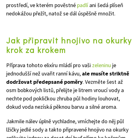
prostředí, ve kterém pověstné
padlí
ani šedá plíseň
nedokážou přežít, natož se dál úspěšně množit.
Jak připravit hnojivo na okurky
krok za krokem
Příprava tohoto elixíru mládí pro vaši
zeleninu
je
jednodušší než uvařit ranní kávu,
ale musíte striktně
dodržovat předepsané poměry
. Vezměte šest až
osm bobkových listů, přelijte je litrem vroucí vody a
nechte pod pokličkou zhruba půl hodiny louhovat,
dokud voda nezíská pěknou barvu a silné aroma.
Jakmile nálev úplně vychladne, vmíchejte do něj půl
lžičky jedlé sody a takto připravené hnojivo na okurky
aplikujte jednou za deset dní buď přímo ke kořenům,