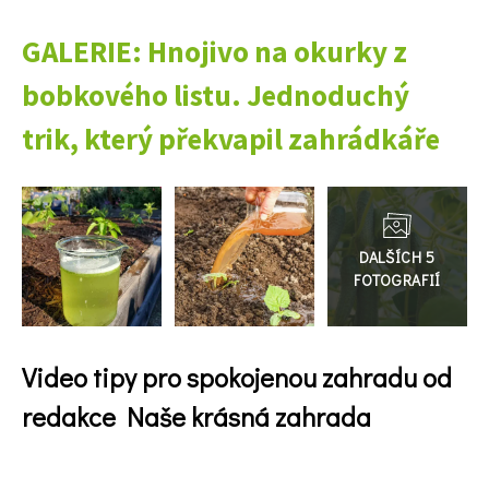
GALERIE: Hnojivo na okurky z
bobkového listu. Jednoduchý
trik, který překvapil zahrádkáře
Přejít
do
galerie
Video tipy pro spokojenou zahradu od
redakce Naše krásná zahrada