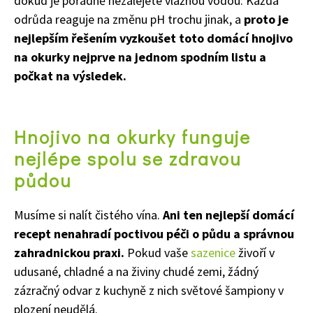
dokud je pořádně nezalejete vlažnou vodou. Každá
odrůda reaguje na změnu pH trochu jinak, a
proto je
nejlepším řešením vyzkoušet toto domácí hnojivo
na okurky nejprve na jednom spodním listu a
počkat na výsledek.
Hnojivo na okurky funguje
65 Kč
nejlépe spolu se zdravou
Objednat >
půdou
Naše krásná zahrada Speciál
Musíme si nalít čistého vína.
Ani ten nejlepší domácí
recept nenahradí poctivou péči o půdu a správnou
zahradnickou praxi.
Pokud vaše
sazenice
živoří v
udusané, chladné a na živiny chudé zemi, žádný
zázračný odvar z kuchyně z nich světové šampiony v
plození neudělá.