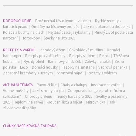
DOPORUČUJEME
Proč nechat těsto kynout v lednici
|
Rychlé recepty z
kuřecích prsou
|
Omáčky na těstoviny pro děti
|
Jak na dokonalou drobenku
|
Koláče a buchty na plech
|
Nejtěžší české jazykolamy
|
Minulý život podle data
narození
|
Horoskopy
|
Šperky na léto 2026
RECEPTY A VAŘENÍ
Jahodový džem
|
Čokoládové muffiny
|
Domácí
hamburger
|
Recepty pro začátečníky
|
Recepty s lilkem
|
Perník
|
Třešňová
bublanina
|
Rychlý oběd
|
Banánový chlebíček
|
Zálivky na salát
|
Zelná
polévka
|
Lečo
|
Domácí housky
|
Fazolky na smetaně
|
Vepřová panenka
|
Zapečené brambory s uzeným
|
Sportovní nápoj
|
Recepty s rybízem
AKTUÁLNÍ TÉMATA
Pavoučí lilie
|
Chaty a chalupy
|
Inspirace a tvoření
|
Vonné muškáty
|
Jaké stromy do jílu
|
Co opravdu funguje proti mšicím a
sviluškám?
|
Choroby brslenu
|
Trendy barva pro 2026
|
Svátky a prázdniny
2026
|
Teplomilná šalvěj
|
Kroucení listů u rajčat
|
Mitrovnička
|
Jak
zlikvidovat dřepčíky
ČLÁNKY NAŠE KRÁSNÁ ZAHRADA