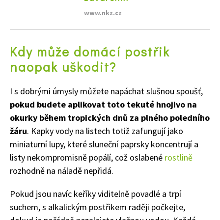
www.nkz.cz
Kdy může domácí postřik
naopak uškodit?
Naše krásná zahrada
I s dobrými úmysly můžete napáchat slušnou spoušť,
pokud budete aplikovat toto tekuté hnojivo na
okurky během tropických dnů za plného poledního
žáru
. Kapky vody na listech totiž zafungují jako
miniaturní lupy, které sluneční paprsky koncentrují a
listy nekompromisně popálí, což oslabené
rostlině
rozhodně na náladě nepřidá.
Pokud jsou navíc keříky viditelně povadlé a trpí
suchem, s alkalickým postřikem raději počkejte,