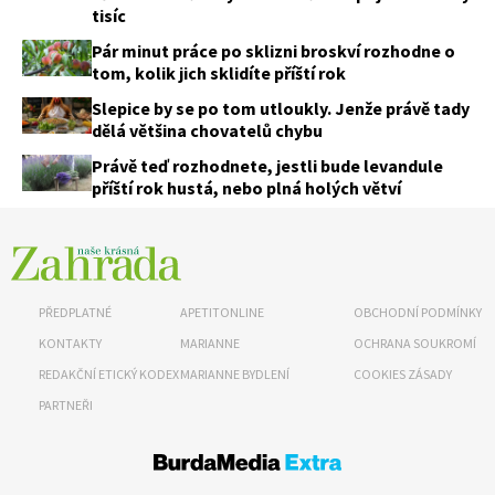
tisíc
Pár minut práce po sklizni broskví rozhodne o
tom, kolik jich sklidíte příští rok
Slepice by se po tom utloukly. Jenže právě tady
dělá většina chovatelů chybu
Právě teď rozhodnete, jestli bude levandule
příští rok hustá, nebo plná holých větví
PŘEDPLATNÉ
APETITONLINE
OBCHODNÍ PODMÍNKY
KONTAKTY
MARIANNE
OCHRANA SOUKROMÍ
REDAKČNÍ ETICKÝ KODEX
MARIANNE BYDLENÍ
COOKIES ZÁSADY
PARTNEŘI