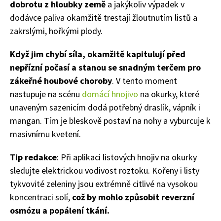
dobrotu z hloubky země
a jakýkoliv výpadek v
dodávce paliva okamžitě trestají žloutnutím listů a
zakrslými, hořkými plody.
Když jim chybí síla, okamžitě kapitulují před
nepřízní počasí a stanou se snadným terčem pro
zákeřné houbové choroby
. V tento moment
nastupuje na scénu
domácí hnojivo
na okurky, které
unaveným sazenicím dodá potřebný draslík, vápník i
mangan. Tím je bleskově postaví na nohy a vyburcuje k
masivnímu kvetení.
Tip redakce
: Při aplikaci listových hnojiv na okurky
sledujte elektrickou vodivost roztoku. Kořeny i listy
tykvovité zeleniny jsou extrémně citlivé na vysokou
koncentraci solí,
což by mohlo způsobit reverzní
osmózu a popálení tkání.