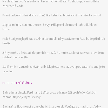
Na vlastním dvoře si auto jen tak umýt nemůžete. Rozhoduje, kam odtéká
znečištěná voda
Právě teď je vhodná doba vzít nůžky. Letní řez broskvoně má několik výhod
Slepice milují zeleninu, ovoce i červy. Přilepšení ale nesmí nahradit hlavní
krmivo
Právě teď je nejlepší čas ostříhat levanduli. Díky správnému řezu bude příští rok
hustší
Jiřiny mohou kvést až do prvních mrazů. Pomůže správná zálivka i pravidelné
odstraňování květů
Stačí změnit způsob zalévání a ibišek přestane shazovat poupata. V srpnu je to
zásadní
DOPORUČENÉ ČLÁNKY
Zahradní architekt Ferdinand Leffler prozradil největší prohřešky českých
zahrad: Nejvíc je hyzdí vířivky
Zachraňte žloutnoucí a zasychající listy okurek. Využijte domácí prostředky