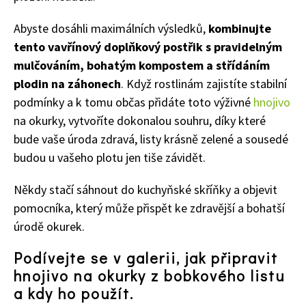
Abyste dosáhli maximálních výsledků,
kombinujte
tento vavřínový doplňkový postřik s pravidelným
mulčováním, bohatým kompostem a střídáním
plodin na záhonech
. Když rostlinám zajistíte stabilní
podmínky a k tomu občas přidáte toto výživné
hnojivo
na okurky, vytvoříte dokonalou souhru, díky které
bude vaše úroda zdravá, listy krásně zelené a sousedé
budou u vašeho plotu jen tiše závidět.
Někdy stačí sáhnout do kuchyňské skříňky a objevit
pomocníka, který může přispět ke zdravější a bohatší
úrodě okurek.
74 Kč
Objednat >
Podívejte se v galerii, jak připravit
hnojivo na okurky z bobkového listu
a kdy ho použít.