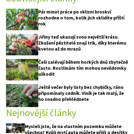
Pár minut práce po sklizni broskví
rozhodne o tom, kolik jich sklidíte příští
rok
Jiřiny teď ukazují svou největší krásu.
Zkušení pěstitelé znají trik, díky kterému
kvetou až do mrazů
Češi zalévají během horkých dnů zbytečně
často. Rostlinám tím mohou nevědomky
uškodit
Ještě večer byly listy bez chybičky, ráno
připomínaly cedník. Viník je tak malý, že
ho snadno přehlédnete
Nejnovější články
Mysleli jste, že na vlastním pozemku můžete
všechno? Kvůli mytí auta můžete přijít o desítky