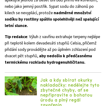
nebo jako jemný postřik. Sypat sodu do záhonů po
kilech se nevyplácí, protože
nadměrné množství
sodíku by rostliny spálilo spolehlivěji než spalující
letní slunce.
Tip redakce
: Výluh z vavřínu extrahuje terpeny nejlépe
při teplotě kolem devadesáti stupňů Celsia, přičemž
přidání sody provádějte až po úplném zchlazení pod
dvacet pět stupňů,
aby nedošlo k předčasnému
termickému rozkladu hydrogenuhličitanu.
Jak a kdy sbírat okurky
nakladačky: nedělejte tyto
zbytečné chyby, ať se
nepřipravíte o bohatou
úrodu a plný regál
zavařenin