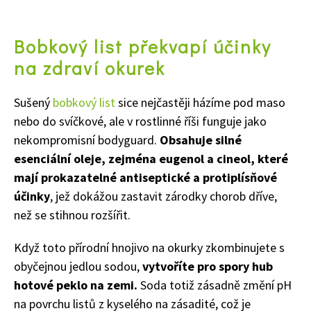
Bobkový list překvapí účinky
na zdraví okurek
Sušený
bobkový list
sice nejčastěji házíme pod maso
nebo do svíčkové, ale v rostlinné říši funguje jako
nekompromisní bodyguard.
Obsahuje silné
esenciální oleje, zejména eugenol a cineol, které
mají prokazatelné antiseptické a protiplísňové
účinky
, jež dokážou zastavit zárodky chorob dříve,
než se stihnou rozšířit.
Když toto přírodní hnojivo na okurky zkombinujete s
obyčejnou jedlou sodou,
vytvoříte pro spory hub
hotové peklo na zemi.
Soda totiž zásadně změní pH
na povrchu listů z kyselého na zásadité, což je