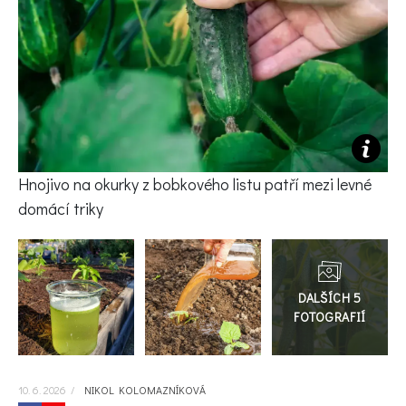
KVÍZY A TESTY
Hnojivo na okurky z bobkového listu patří mezi levné
domácí triky
Přejít
do
galerie
10. 6. 2026
/
NIKOL KOLOMAZNÍKOVÁ