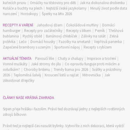
kuřecích prsou
|
Omáčky na těstoviny pro děti
|
Jak na dokonalou drobenku
|
Koláče a buchty na plech
|
Nejtěžší české jazykolamy
|
Minulý život podle data
narození
|
Horoskopy
|
Šperky na léto 2026
RECEPTY A VAŘENÍ
Jahodový džem
|
Čokoládové muffiny
|
Domácí
hamburger
|
Recepty pro začátečníky
|
Recepty s lilkem
|
Perník
|
Třešňová
bublanina
|
Rychlý oběd
|
Banánový chlebíček
|
Zálivky na salát
|
Zelná
polévka
|
Lečo
|
Domácí housky
|
Fazolky na smetaně
|
Vepřová panenka
|
Zapečené brambory s uzeným
|
Sportovní nápoj
|
Recepty s rybízem
AKTUÁLNÍ TÉMATA
Pavoučí lilie
|
Chaty a chalupy
|
Inspirace a tvoření
|
Vonné muškáty
|
Jaké stromy do jílu
|
Co opravdu funguje proti mšicím a
sviluškám?
|
Choroby brslenu
|
Trendy barva pro 2026
|
Svátky a prázdniny
2026
|
Teplomilná šalvěj
|
Kroucení listů u rajčat
|
Mitrovnička
|
Jak
zlikvidovat dřepčíky
ČLÁNKY NAŠE KRÁSNÁ ZAHRADA
Srpen přeje hrášku i fazolím. Právě teď dozrávají jedny z nejlepších rostlinných
zdrojů bílkovin
Právě teď je nejlepší čas nasušit bylinky. Vytvoříte z nich dekoraci, která vydrží