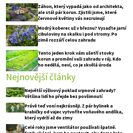
Záhon, který vypadá jako od architekta,
ale stál pár korun. Zjistili jsme, které
červnové květiny vás nezruinují
Modrý koberec už v březnu? Vysaďte jarní
cibuloviny na skalku i pod stromy. Po
zimě rozzáří celou zahradu
Tento jeden krok vám ušetří stovky
65 Kč
korun a promění vaši zahradu v ráj. Kdo
Objednat >
ho nedělá, neví, co je skvělá úroda
Naše krásná zahrada Speciál
Nejnovější články
Největší výživový poklad srpnové zahrady?
Většina lidí ho přejde bez povšimnutí
Právě teď voní nejkrásněji. Z pár bylinek a
krabičky od vajec vytvoříte voňavého andílka,
který vydrží až do zimy
Celé roky jsme ventilátor používali špatně.
Fyzik ukázal, kam ho postavit, aby doma bylo