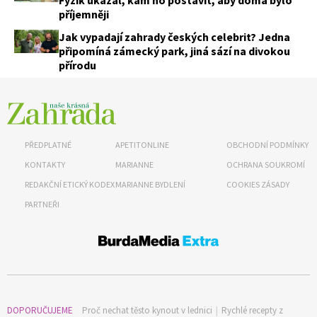
příjemněji
Jak vypadají zahrady českých celebrit? Jedna
připomíná zámecký park, jiná sází na divokou
přírodu
PŘEDPLATNÉ
APETITONLINE
OBCHODNÍ PODMÍNKY
KONTAKTY
MARIANNE
OCHRANA SOUKROMÍ
REDAKČNÍ ETICKÝ KODEX
MARIANNE BYDLENÍ
COOKIES ZÁSADY
PARTNEŘI
74 Kč
Objednat >
DOPORUČUJEME
Proč nechat těsto kynout v lednici
|
Rychlé recepty z