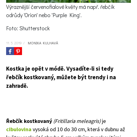
KVÍZY A TESTY
Výraznější červenofialové květy má např. řebčík
odrůdy 'Orion' nebo 'Purple King'.
Foto: Shutterstock
11. 5. 2019
/
MONIKA KULHAVÁ
Kostka je opět v módě. Vysadíte-li si tedy
řebčík kostkovaný, můžete být trendy i na
zahradě.
Řebčík kostkovaný
(
Fritillaria m
eleagris
)
je
cibulovina
vysoká od 10 do 30 cm, která v dubnu až