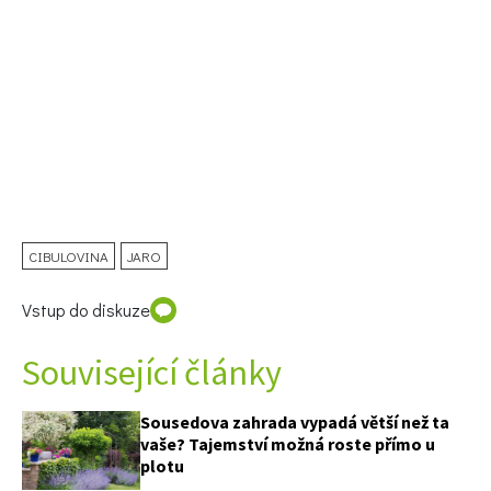
Naše krásná zahrada
CIBULOVINA
JARO
Vstup do diskuze
Související články
Sousedova zahrada vypadá větší než ta
vaše? Tajemství možná roste přímo u
plotu