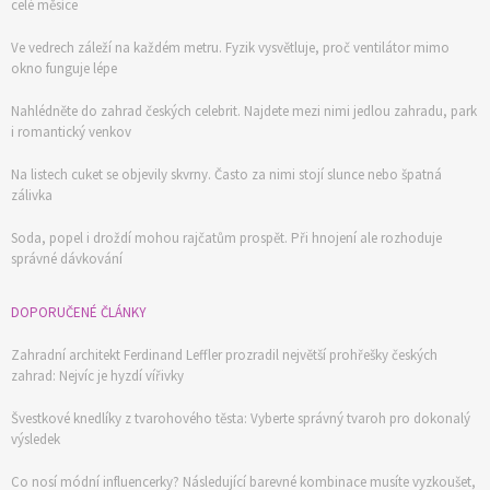
celé měsíce
Ve vedrech záleží na každém metru. Fyzik vysvětluje, proč ventilátor mimo
okno funguje lépe
Nahlédněte do zahrad českých celebrit. Najdete mezi nimi jedlou zahradu, park
i romantický venkov
Na listech cuket se objevily skvrny. Často za nimi stojí slunce nebo špatná
zálivka
Soda, popel i droždí mohou rajčatům prospět. Při hnojení ale rozhoduje
správné dávkování
DOPORUČENÉ ČLÁNKY
Zahradní architekt Ferdinand Leffler prozradil největší prohřešky českých
zahrad: Nejvíc je hyzdí vířivky
Švestkové knedlíky z tvarohového těsta: Vyberte správný tvaroh pro dokonalý
výsledek
Co nosí módní influencerky? Následující barevné kombinace musíte vyzkoušet,