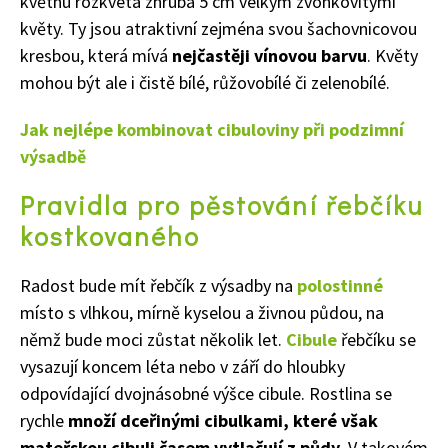
květnu rozkvétá zhruba 5 cm velkým zvonkovitými
květy. Ty jsou
atraktivní
zejména svou šachovnicovou
kresbou, která mívá
nejčastěji vínovou barvu
. Květy
mohou
být ale i čistě bílé,
růžovo
bílé
či
zeleno
bílé
.
Jak nejlépe kombinovat cibuloviny při podzimní
výsadbě
Pravidla pro pěstování řebčíku
kostkovaného
Radost bude mít řebčík z výsadby na
polostinné
místo s vlhkou, mírně kyselou a živnou půdou, na
němž bude moci zůstat několik let.
Cibule
řebčíku se
vysazují koncem léta nebo v září do hloubky
odpovídající dvojnásobné výšce cibule. Rostlina se
rychle
množí dceřinými cibulkami, kter
é
však
mateřskou cibuli časem vytlačují z půdy
. V takovém