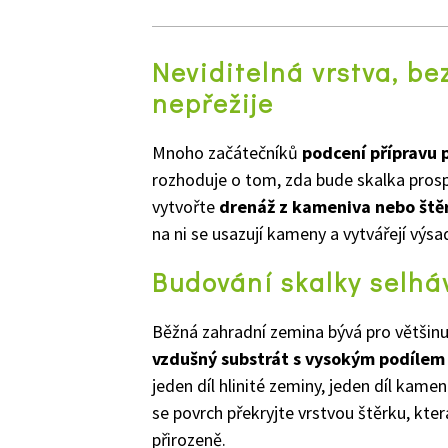
Neviditelná vrstva, be
nepřežije
Mnoho začátečníků
podcení přípravu
rozhoduje o tom, zda bude skalka prospe
vytvořte
drenáž z kameniva nebo ště
na ni se usazují kameny a vytvářejí výs
Budování skalky selhá
Běžná zahradní zemina bývá pro většinu s
vzdušný substrát s vysokým podílem 
jeden díl hlinité zeminy, jeden díl kamen
se povrch překryjte vrstvou štěrku, kt
přirozeně.