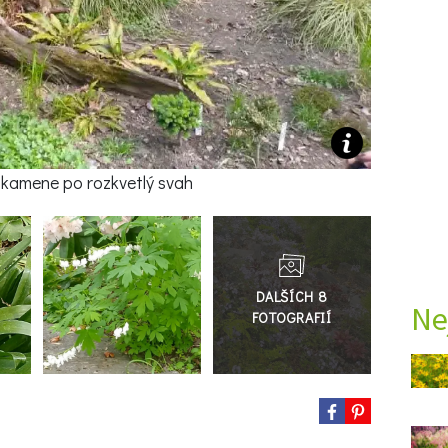
 kamene po rozkvetlý svah
Přejít
do
galerie
Ne