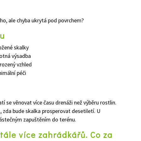
ucho, ale chyba ukrytá pod povrchem?
ku
ložené skalky
motná výsadba
irozený vzhled
nimální péči
í se věnovat více času drenáži než výběru rostlin.
 zda bude skalka prosperovat desetiletí. U
 částečným zapuštěním do terénu.
tále více zahrádkářů. Co za