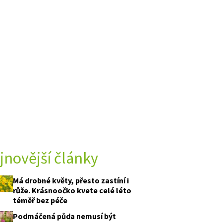
jnovější články
Má drobné květy, přesto zastíní i
růže. Krásnoočko kvete celé léto
téměř bez péče
Podmáčená půda nemusí být