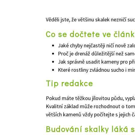
Věděli jste, že většinu skalek nezničí s
Co se dočtete ve člán
Jaké chyby nejčastěji ničí nově za
Proč je drenáž důležitější než sa
Jak správně usadit kameny pro př
Které rostliny zvládnou sucho i mi
Tip redakce
Pokud máte těžkou jílovitou půdu, vyplat
Kvalitní základ může rozhodnout o tom,
větších kamenů vždy počítejte s jejich
Budování skalky láká s