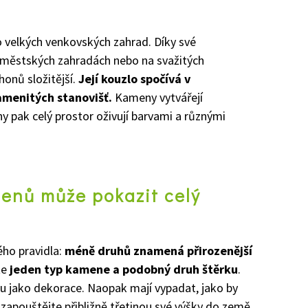
o velkých venkovských zahrad. Díky své
h městských zahradách nebo na svažitých
onů složitější.
Její kouzlo spočívá v
amenitých stanovišť.
Kameny vytvářejí
ny pak celý prostor oživují barvami a různými
enů může pokazit celý
ého pravidla:
méně druhů znamená přirozenější
te
jeden typ kamene a podobný druh štěrku
.
u jako dekorace. Naopak mají vypadat, jako by
e zapouštějte přibližně třetinou své výšky do země