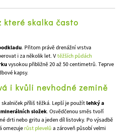
z které skalka často
 podkladu
. Přitom právě drenážní vrstva
rovat i za několik let. V
těžších půdách
rku
vysokou přibližně 20 až 50 centimetrů. Teprve
adbové kapsy.
vá i kvůli nevhodné zemině
kalniček příliš těžká. Lepší je použít
lehký a
minerálních složek
. Osvědčenou směs tvoří
né drti nebo gritu a jeden díl listovky. Po výsadbě
erá omezuje
růst plevelů
a zároveň působí velmi