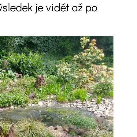
ýsledek je vidět až po
Ý ČAS
SOUTĚŽTE O CENY
KVÍZY
í turistika
 domácnost
 mazlíčci
ce
vosti