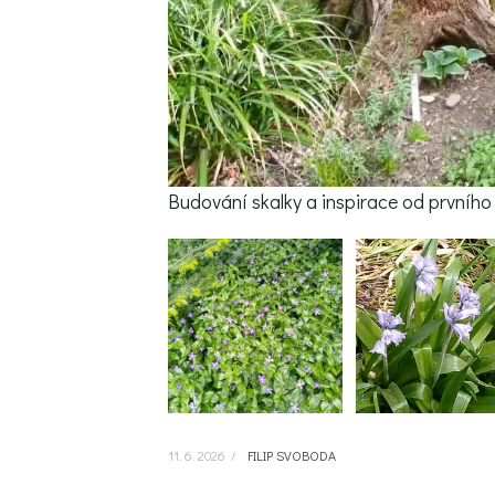
Budování skalky a inspirace od prvního
11. 6. 2026
/
FILIP SVOBODA