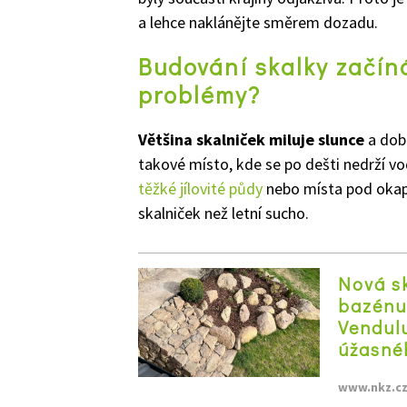
a lehce naklánějte směrem dozadu.
Budování skalky začín
problémy?
Většina skalniček miluje slunce
a dob
takové místo, kde se po dešti nedrží vo
těžké jílovité půdy
nebo místa pod okapy
skalniček než letní sucho.
Nová sk
bazénu
Vendulu
úžasné
www.nkz.c