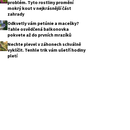
problém. Tyto rostliny promění
mokrý kout v nejkrásnější část
zahrady
Odkvetly vám petúnie a macešky?
Tahle osvědčená balkonovka
pokvete až do prvních mrazíků
Nechte plevel v záhonech schválně
vyklíčit. Tenhle trik vám ušetří hodiny
pletí