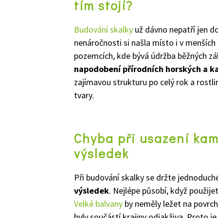
tím stojí?
Budování skalky
už dávno nepatří jen d
nenáročnosti si našla místo i v menšíc
pozemcích, kde bývá údržba běžných záh
napodobení přírodních horských a k
zajímavou strukturu po celý rok a rostli
tvary.
Chyba při usazení kam
výsledek
Při budování skalky se držte jednoduch
výsledek
. Nejlépe působí, když použije
Velké balvany
by neměly ležet na povrch
byly součástí krajiny odjakživa. Proto j