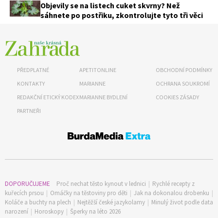
Objevily se na listech cuket skvrny? Než
sáhnete po postřiku, zkontrolujte tyto tři věci
PŘEDPLATNÉ
APETITONLINE
OBCHODNÍ PODMÍNKY
KONTAKTY
MARIANNE
OCHRANA SOUKROMÍ
REDAKČNÍ ETICKÝ KODEX
MARIANNE BYDLENÍ
COOKIES ZÁSADY
PARTNEŘI
DOPORUČUJEME
Proč nechat těsto kynout v lednici
|
Rychlé recepty z
kuřecích prsou
|
Omáčky na těstoviny pro děti
|
Jak na dokonalou drobenku
|
Koláče a buchty na plech
|
Nejtěžší české jazykolamy
|
Minulý život podle data
narození
|
Horoskopy
|
Šperky na léto 2026