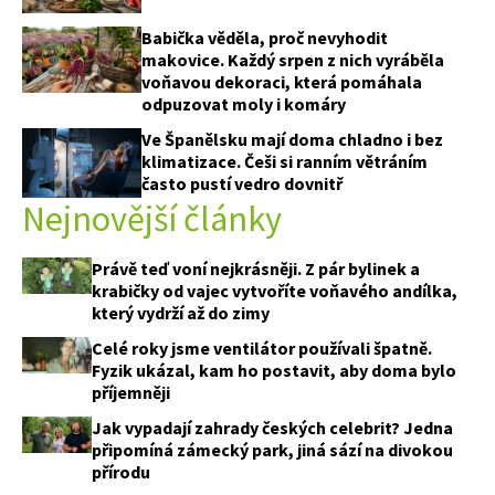
Babička věděla, proč nevyhodit
74 Kč
makovice. Každý srpen z nich vyráběla
voňavou dekoraci, která pomáhala
Objednat >
odpuzovat moly i komáry
Ve Španělsku mají doma chladno i bez
klimatizace. Češi si ranním větráním
často pustí vedro dovnitř
Nejnovější články
Právě teď voní nejkrásněji. Z pár bylinek a
krabičky od vajec vytvoříte voňavého andílka,
který vydrží až do zimy
Celé roky jsme ventilátor používali špatně.
Fyzik ukázal, kam ho postavit, aby doma bylo
příjemněji
Jak vypadají zahrady českých celebrit? Jedna
připomíná zámecký park, jiná sází na divokou
přírodu