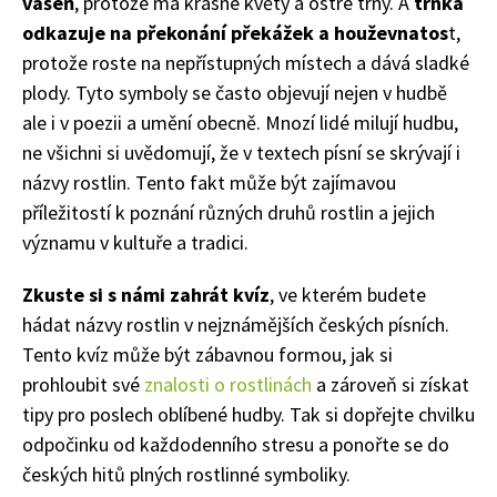
vášeň
, protože má krásné květy a ostré trny. A
trnka
odkazuje na překonání překážek a houževnatos
t,
protože roste na nepřístupných místech a dává sladké
plody. Tyto symboly se často objevují nejen v hudbě
ale i v poezii a umění obecně. Mnozí lidé milují hudbu,
ne všichni si uvědomují, že v textech písní se skrývají i
názvy rostlin. Tento fakt může být zajímavou
příležitostí k poznání různých druhů rostlin a jejich
významu v kultuře a tradici.
Zkuste si s námi zahrát kvíz
, ve kterém budete
hádat názvy rostlin v nejznámějších českých písních.
Tento kvíz může být zábavnou formou, jak si
prohloubit své
znalosti o rostlinách
a zároveň si získat
tipy pro poslech oblíbené hudby. Tak si dopřejte chvilku
odpočinku od každodenního stresu a ponořte se do
českých hitů plných rostlinné symboliky.