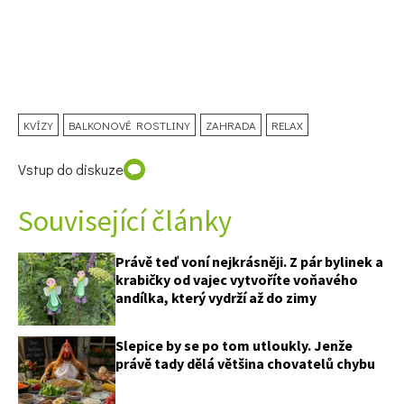
KVÍZY
BALKONOVÉ ROSTLINY
ZAHRADA
RELAX
Vstup do diskuze
Související články
Právě teď voní nejkrásněji. Z pár bylinek a
krabičky od vajec vytvoříte voňavého
andílka, který vydrží až do zimy
Slepice by se po tom utloukly. Jenže
právě tady dělá většina chovatelů chybu