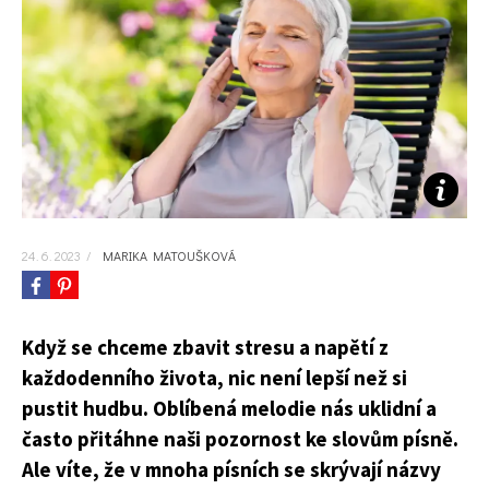
KVÍZY A TESTY
24. 6. 2023
/
MARIKA MATOUŠKOVÁ
Když se chceme zbavit stresu a napětí z
každodenního života, nic není lepší než si
pustit hudbu. Oblíbená melodie nás uklidní a
často přitáhne naši pozornost ke slovům písně.
Ale víte, že v mnoha písních se skrývají názvy