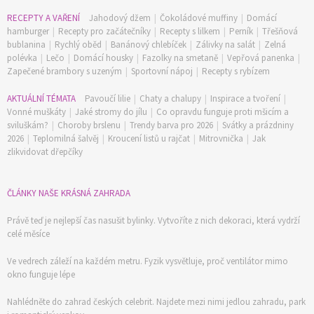
RECEPTY A VAŘENÍ
Jahodový džem
|
Čokoládové muffiny
|
Domácí
hamburger
|
Recepty pro začátečníky
|
Recepty s lilkem
|
Perník
|
Třešňová
bublanina
|
Rychlý oběd
|
Banánový chlebíček
|
Zálivky na salát
|
Zelná
polévka
|
Lečo
|
Domácí housky
|
Fazolky na smetaně
|
Vepřová panenka
|
Zapečené brambory s uzeným
|
Sportovní nápoj
|
Recepty s rybízem
AKTUÁLNÍ TÉMATA
Pavoučí lilie
|
Chaty a chalupy
|
Inspirace a tvoření
|
Vonné muškáty
|
Jaké stromy do jílu
|
Co opravdu funguje proti mšicím a
sviluškám?
|
Choroby brslenu
|
Trendy barva pro 2026
|
Svátky a prázdniny
2026
|
Teplomilná šalvěj
|
Kroucení listů u rajčat
|
Mitrovnička
|
Jak
zlikvidovat dřepčíky
ČLÁNKY NAŠE KRÁSNÁ ZAHRADA
Právě teď je nejlepší čas nasušit bylinky. Vytvoříte z nich dekoraci, která vydrží
celé měsíce
Ve vedrech záleží na každém metru. Fyzik vysvětluje, proč ventilátor mimo
okno funguje lépe
Nahlédněte do zahrad českých celebrit. Najdete mezi nimi jedlou zahradu, park