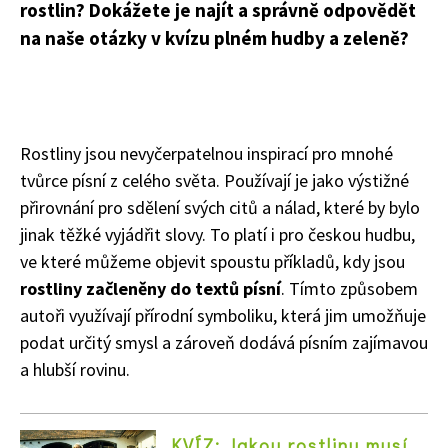
rostlin? Dokážete je najít a správně odpovědět
na naše otázky v kvízu plném hudby a zeleně?
Rostliny jsou nevyčerpatelnou inspirací pro mnohé
tvůrce písní z celého světa. Používají je jako výstižné
přirovnání pro sdělení svých citů a nálad, které by bylo
jinak těžké vyjádřit slovy. To platí i pro českou hudbu,
ve které můžeme objevit spoustu příkladů, kdy jsou
rostliny začleněny do textů písní
. Tímto způsobem
autoři využívají přírodní symboliku, která jim umožňuje
podat určitý smysl a zároveň dodává písním zajímavou
a hlubší rovinu.
KVÍZ: Jakou rostlinu musí