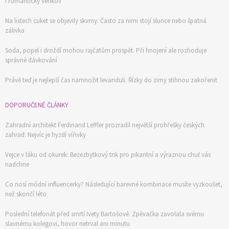
i romantický venkov
Na listech cuket se objevily skvrny. Často za nimi stojí slunce nebo špatná
zálivka
Soda, popel i droždí mohou rajčatům prospět. Při hnojení ale rozhoduje
správné dávkování
Právě teď je nejlepší čas namnožit levanduli. Řízky do zimy stihnou zakořenit
DOPORUČENÉ ČLÁNKY
Zahradní architekt Ferdinand Leffler prozradil největší prohřešky českých
zahrad: Nejvíc je hyzdí vířivky
Vejce v láku od okurek: Bezezbytkový trik pro pikantní a výraznou chuť vás
nadchne
Co nosí módní influencerky? Následující barevné kombinace musíte vyzkoušet,
než skončí léto
Poslední telefonát před smrtí Ivety Bartošové: Zpěvačka zavolala svému
slavnému kolegovi, hovor netrval ani minutu