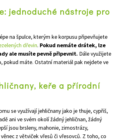
e: jednoduché nástroje pro
épe na špulce, kterým ke korpusu připevňujete
ezelených dřevin
.
Pokud nemáte drátek, lze
řady ale musíte pevně připevnit.
Dále využijete
ko, pokud máte. Ostatní materiál pak nejdete ve
hličnany, keře a přírodní
u se využívají jehličnany jako je thuje, cypřiš,
hradě ani ve svém okolí žádný jehličnan, žádný
epší jsou brsleny, mahonie, zimostrázy,
 věnec z větviček vřesů či vřesovců. Z toho, co