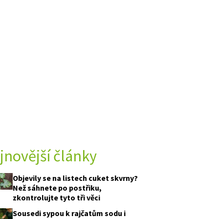
jnovější články
Objevily se na listech cuket skvrny?
Než sáhnete po postřiku,
zkontrolujte tyto tři věci
Sousedi sypou k rajčatům sodu i