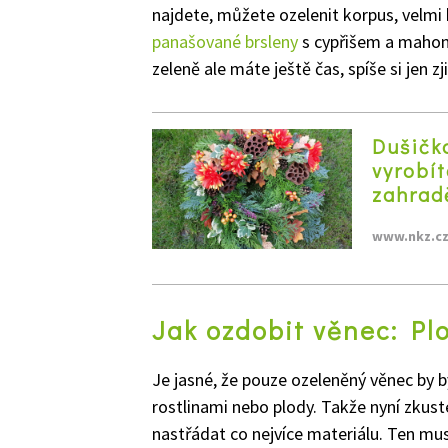
najdete, můžete ozelenit korpus, velmi 
panašované brsleny
s cypřišem a mahoni
zeleně ale máte ještě čas, spíše si jen zj
Dušičk
vyrobít
zahradě
www.nkz.c
Jak ozdobit věnec: Plo
Je jasné, že pouze ozeleněný věnec by b
rostlinami nebo plody. Takže nyní zkuste
nastřádat co nejvíce materiálu. Ten musí