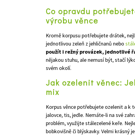
Co opravdu potřebujet
výrobu věnce
Kromě korpusu potřebujete drátek, nejl
jednotlivou zeleň z jehličnanů nebo
stál
použít i režný provázek, jednotlivé 
nějakou stuhu, ale nemusí být, stačí lý
svém okolí.
Jak ozelenit věnec: Je
mix
Korpus věnce potřebujete ozelenit a k tom
jalovce, tis, jedle. Nemáte-li na své za
problém, využijte stálezelené keře. Nejl
bobkovišně či blýskavky. Velmi krásný je