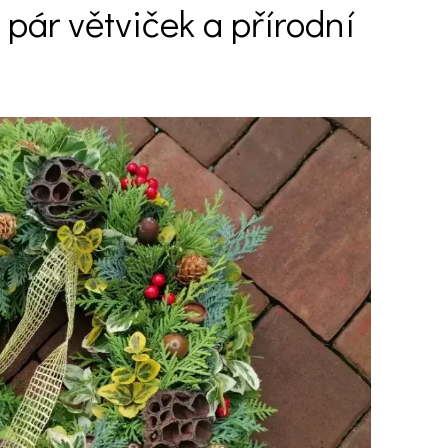
 pár větviček a přírodní
Ý ČAS
SOUTĚŽTE O CENY
KVÍZY
í turistika
 domácnost
 mazlíčci
ce
vosti