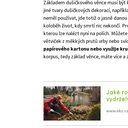
Základem dušičkového věnce musí být kr
jiné tvary dušičkových dekorací, například
neměl používat, jde totiž o jasně danou
koloběh život, kdy smrtí nic nekončí. P
kterou lze nalézt nyní na polích. Můžete
větviček z měkkých prutů vrby nebo sví
papírového kartonu nebo využije kru
korpus, tedy základ věnce, máte více a z
Jaké ro
vydržel
www.nkz.c