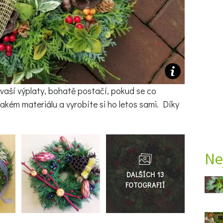
vaší výplaty, bohatě postačí, pokud se co
akém materiálu a vyrobíte si ho letos sami. Díky
Přejít
do
Ne
galerie