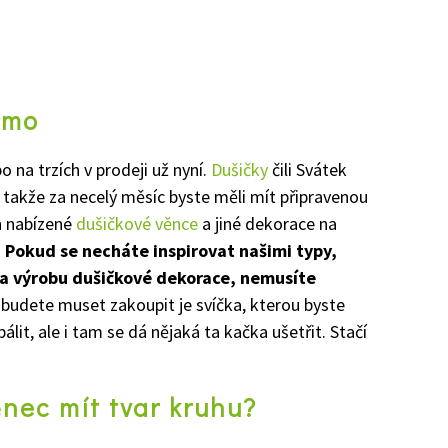
rmo
 na trzích v prodeji už nyní.
Dušičky
čili Svátek
, takže za necelý měsíc byste měli mít připravenou
h nabízené
dušičkové věnce
a jiné dekorace na
.
Pokud se necháte inspirovat našimi typy,
a výrobu dušičkové dekorace, nemusíte
i budete muset zakoupit je svíčka, kterou byste
lit, ale i tam se dá nějaká ta kačka ušetřit. Stačí
.
ěnec mít tvar kruhu?