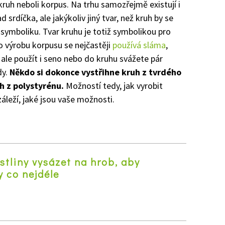
uh neboli korpus. Na trhu samozřejmě existují i
 srdíčka, ale jakýkoliv jiný tvar, než kruh by se
 symboliku. Tvar kruhu je totiž symbolikou pro
ro výrobu korpusu se nejčastěji
používá sláma
,
 ale použít i seno nebo do kruhu svážete pár
dy.
Někdo si dokonce vystřihne kruh z tvrdého
h z polystyrénu.
Možností tedy, jak vyrobit
áleží, jaké jsou vaše možnosti.
stliny vysázet na hrob, aby
y co nejdéle
z