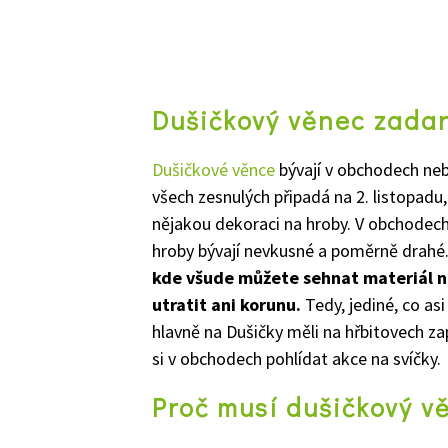
Dušičkový věnec zada
Dušičkové
věnce
bývají v obchodech nebo
všech zesnulých připadá na 2. listopadu
nějakou dekoraci na hroby. V obchodec
hroby bývají nevkusné a poměrně drahé
kde všude můžete sehnat materiál n
utratit ani korunu.
Tedy, jediné, co as
hlavně na Dušičky měli na hřbitovech zapá
si v obchodech pohlídat akce na svíčky
Proč musí dušičkový v