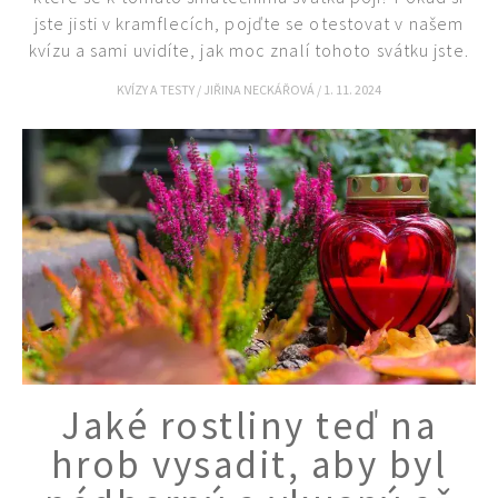
jste jisti v kramflecích, pojďte se otestovat v našem
kvízu a sami uvidíte, jak moc znalí tohoto svátku jste.
KVÍZY A TESTY
/
JIŘINA NECKÁŘOVÁ
/
1. 11. 2024
Jaké rostliny teď na
hrob vysadit, aby byl