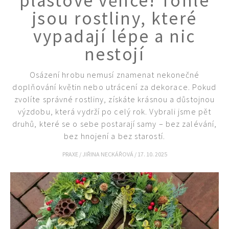
plastové věnce! Tohle
jsou rostliny, které
vypadají lépe a nic
nestojí
Osázení hrobu nemusí znamenat nekonečné
doplňování květin nebo utrácení za dekorace. Pokud
zvolíte správné rostliny, získáte krásnou a důstojnou
výzdobu, která vydrží po celý rok. Vybrali jsme pět
druhů, které se o sebe postarají samy – bez zalévání,
bez hnojení a bez starostí.
PRAXE
/
JIŘINA NECKÁŘOVÁ
/
17. 10. 2025