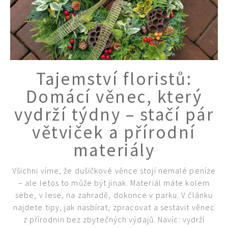
Tajemství floristů:
Domácí věnec, který
vydrží týdny – stačí pár
větviček a přírodní
materiály
Všichni víme, že dušičkové věnce stojí nemalé peníze
– ale letos to může být jinak. Materiál máte kolem
sebe, v lese, na zahradě, dokonce v parku. V článku
najdete tipy, jak nasbírat, zpracovat a sestavit věnec
z přírodnin bez zbytečných výdajů. Navíc: vydrží