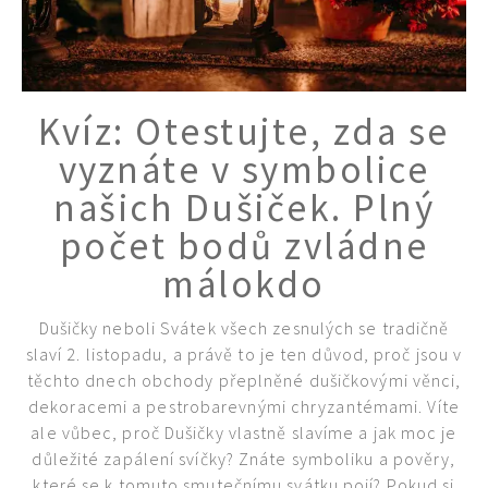
Kvíz: Otestujte, zda se
vyznáte v symbolice
našich Dušiček. Plný
počet bodů zvládne
málokdo
Dušičky neboli Svátek všech zesnulých se tradičně
slaví 2. listopadu, a právě to je ten důvod, proč jsou v
74 Kč
těchto dnech obchody přeplněné dušičkovými věnci,
Objednat >
dekoracemi a pestrobarevnými chryzantémami. Víte
ale vůbec, proč Dušičky vlastně slavíme a jak moc je
důležité zapálení svíčky? Znáte symboliku a pověry,
které se k tomuto smutečnímu svátku pojí? Pokud si