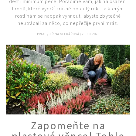
déšť i minimum péče. Poradíme vám, jak na osázení
hrobů, které vydrží krásné po celý rok – a kterým
rostlinám se naopak vyhnout, abyste zbytečně
neutrácali za něco, co nepřežije první mráz.
PRAXE
/
JIŘINA NECKÁŘOVÁ
/
29. 10. 2025
Zapomeňte na