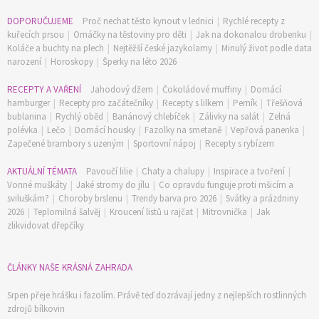
DOPORUČUJEME
Proč nechat těsto kynout v lednici
|
Rychlé recepty z
kuřecích prsou
|
Omáčky na těstoviny pro děti
|
Jak na dokonalou drobenku
|
Koláče a buchty na plech
|
Nejtěžší české jazykolamy
|
Minulý život podle data
narození
|
Horoskopy
|
Šperky na léto 2026
RECEPTY A VAŘENÍ
Jahodový džem
|
Čokoládové muffiny
|
Domácí
hamburger
|
Recepty pro začátečníky
|
Recepty s lilkem
|
Perník
|
Třešňová
bublanina
|
Rychlý oběd
|
Banánový chlebíček
|
Zálivky na salát
|
Zelná
polévka
|
Lečo
|
Domácí housky
|
Fazolky na smetaně
|
Vepřová panenka
|
Zapečené brambory s uzeným
|
Sportovní nápoj
|
Recepty s rybízem
AKTUÁLNÍ TÉMATA
Pavoučí lilie
|
Chaty a chalupy
|
Inspirace a tvoření
|
Vonné muškáty
|
Jaké stromy do jílu
|
Co opravdu funguje proti mšicím a
sviluškám?
|
Choroby brslenu
|
Trendy barva pro 2026
|
Svátky a prázdniny
2026
|
Teplomilná šalvěj
|
Kroucení listů u rajčat
|
Mitrovnička
|
Jak
zlikvidovat dřepčíky
ČLÁNKY NAŠE KRÁSNÁ ZAHRADA
Srpen přeje hrášku i fazolím. Právě teď dozrávají jedny z nejlepších rostlinných
zdrojů bílkovin