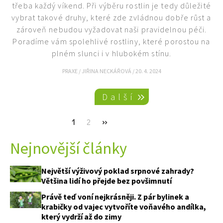
třeba každý víkend. Při výběru rostlin je tedy důležité
vybrat takové druhy, které zde zvládnou dobře růst a
zároveň nebudou vyžadovat naši pravidelnou péči.
Poradíme vám spolehlivé rostliny, které porostou na
plném slunci i v hlubokém stínu.
PRAXE
/
JIŘINA NECKÁŘOVÁ
/
20. 4. 2024
Pagination
Další
Current
1
Page
2
Next
››
page
page
Nejnovější články
Největší výživový poklad srpnové zahrady?
Většina lidí ho přejde bez povšimnutí
Právě teď voní nejkrásněji. Z pár bylinek a
krabičky od vajec vytvoříte voňavého andílka,
který vydrží až do zimy