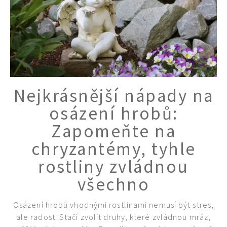
Nejkrásnější nápady na
osázení hrobů:
Zapomeňte na
chryzantémy, tyhle
rostliny zvládnou
všechno
Osázení hrobů vhodnými rostlinami nemusí být stres,
ale radost. Stačí zvolit druhy, které zvládnou mráz,