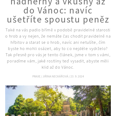
nádherný a vkusný až
do Vánoc: navíc
ušetříte spoustu peněz
Také na vás padlo břímě v podobě pravidelné starosti
o hrob a vy nejen, že nemáte čas chodit pravidelně na
hřbitov a starat se o hrob, navíc ani netušíte, čím
byste ho mohli osázet, aby to co nejdéle vydrželo?
Tak přesně pro vás je tento článek, jsme v tom s vámi,
poradíme vám, jaké rostliny teď vysadit, abyste měli
klid až do Vánoc.
PRAXE
/
JIŘINA NECKÁŘOVÁ
/
23. 9. 2024