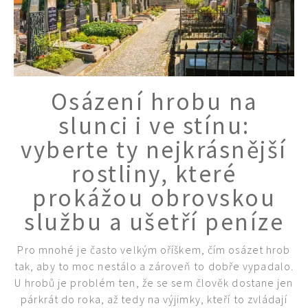
Osázení hrobu na
slunci i ve stínu:
vyberte ty nejkrásnější
rostliny, které
prokážou obrovskou
službu a ušetří peníze
Pro mnohé je často velkým oříškem, čím osázet hrob
tak, aby to moc nestálo a zároveň to dobře vypadalo.
U hrobů je problém ten, že se sem člověk dostane jen
párkrát do roka, až tedy na výjimky, kteří to zvládají