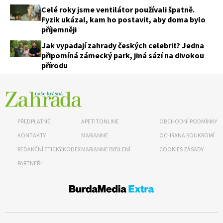
Celé roky jsme ventilátor používali špatně.
Fyzik ukázal, kam ho postavit, aby doma bylo
příjemněji
Jak vypadají zahrady českých celebrit? Jedna
připomíná zámecký park, jiná sází na divokou
přírodu
PŘEDPLATNÉ
APETITONLINE
OBCHODNÍ PODMÍNKY
KONTAKTY
MARIANNE
OCHRANA SOUKROMÍ
REDAKČNÍ ETICKÝ KODEX
MARIANNE BYDLENÍ
COOKIES ZÁSADY
PARTNEŘI