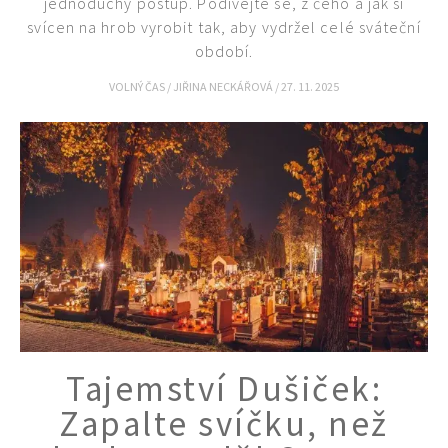
jednoduchý postup. Podívejte se, z čeho a jak si
svícen na hrob vyrobit tak, aby vydržel celé sváteční
období.
VOLNÝ ČAS
/
JIŘINA NECKÁŘOVÁ
/
27. 11. 2025
Tajemství Dušiček:
Zapalte svíčku, než