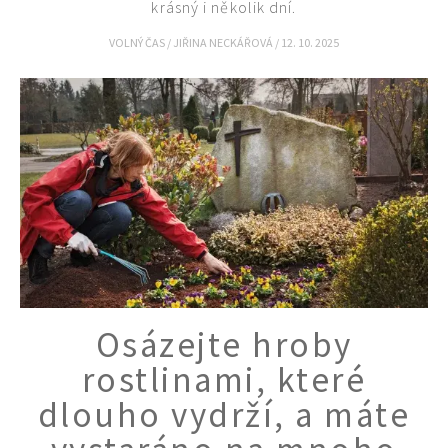
krásný i několik dní.
VOLNÝ ČAS
/
JIŘINA NECKÁŘOVÁ
/
12. 10. 2025
Naše krásná zahrada
Osázejte hroby
rostlinami, které
dlouho vydrží, a máte