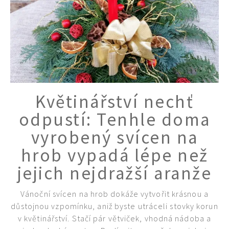
Květinářství nechť
odpustí: Tenhle doma
vyrobený svícen na
hrob vypadá lépe než
jejich nejdražší aranže
Vánoční svícen na hrob dokáže vytvořit krásnou a
důstojnou vzpomínku, aniž byste utráceli stovky korun
v květinářství. Stačí pár větviček, vhodná nádoba a