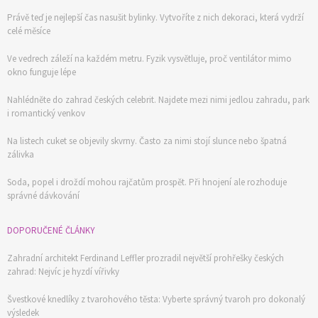
Právě teď je nejlepší čas nasušit bylinky. Vytvoříte z nich dekoraci, která vydrží
celé měsíce
Ve vedrech záleží na každém metru. Fyzik vysvětluje, proč ventilátor mimo
okno funguje lépe
Nahlédněte do zahrad českých celebrit. Najdete mezi nimi jedlou zahradu, park
i romantický venkov
Na listech cuket se objevily skvrny. Často za nimi stojí slunce nebo špatná
zálivka
Soda, popel i droždí mohou rajčatům prospět. Při hnojení ale rozhoduje
správné dávkování
DOPORUČENÉ ČLÁNKY
Zahradní architekt Ferdinand Leffler prozradil největší prohřešky českých
zahrad: Nejvíc je hyzdí vířivky
Švestkové knedlíky z tvarohového těsta: Vyberte správný tvaroh pro dokonalý
výsledek