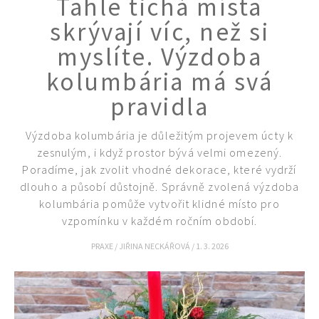
Tahle tichá místa
KVÍZY A TESTY
skrývají víc, než si
myslíte. Výzdoba
kolumbária má svá
pravidla
Výzdoba kolumbária je důležitým projevem úcty k
zesnulým, i když prostor bývá velmi omezený.
Poradíme, jak zvolit vhodné dekorace, které vydrží
dlouho a působí důstojně. Správně zvolená výzdoba
kolumbária pomůže vytvořit klidné místo pro
vzpomínku v každém ročním období.
PRAXE
/
JIŘINA NECKÁŘOVÁ
/
1. 3. 2026