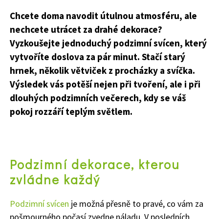
Chcete doma navodit útulnou atmosféru, ale
nechcete utrácet za drahé dekorace?
Vyzkoušejte jednoduchý podzimní svícen, který
vytvoříte doslova za pár minut. Stačí starý
hrnek, několik větviček z procházky a svíčka.
Výsledek vás potěší nejen při tvoření, ale i při
dlouhých podzimních večerech, kdy se váš
pokoj rozzáří teplým světlem.
Podzimní dekorace, kterou
zvládne každý
Podzimní svícen
je možná přesně to pravé, co vám za
pošmourného počasí zvedne náladu. V posledních