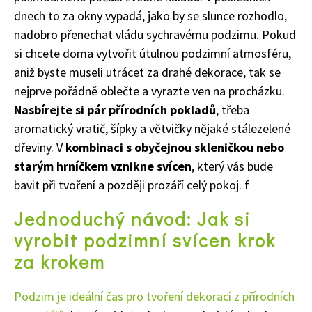
dnech to za okny vypadá, jako by se slunce rozhodlo,
nadobro přenechat vládu sychravému podzimu. Pokud
si chcete doma vytvořit útulnou podzimní atmosféru,
aniž byste museli utrácet za drahé dekorace, tak se
nejprve pořádně oblečte a vyrazte ven na procházku.
Nasbírejte si pár přírodních pokladů
, třeba
aromatický vratič, šípky a větvičky nějaké stálezelené
dřeviny. V
kombinaci s obyčejnou skleničkou nebo
starým hrníčkem vznikne svícen
, který vás bude
bavit při tvoření a později prozáří celý pokoj. f
Jednoduchý návod: Jak si
vyrobit podzimní svícen krok
za krokem
Podzim je ideální čas pro tvoření dekorací z přírodních