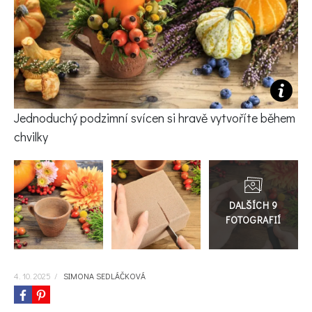
KVÍZY A TESTY
Jednoduchý podzimní svícen si hravě vytvoříte během
chvilky
Přejít
do
galerie
4. 10. 2025
/
SIMONA SEDLÁČKOVÁ