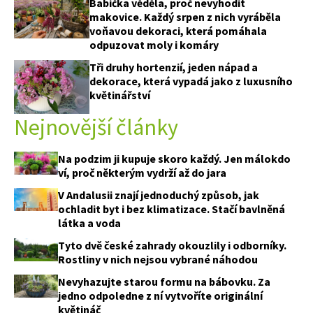
Babička věděla, proč nevyhodit
makovice. Každý srpen z nich vyráběla
voňavou dekoraci, která pomáhala
odpuzovat moly i komáry
Tři druhy hortenzií, jeden nápad a
dekorace, která vypadá jako z luxusního
květinářství
Nejnovější články
Na podzim ji kupuje skoro každý. Jen málokdo
ví, proč některým vydrží až do jara
V Andalusii znají jednoduchý způsob, jak
ochladit byt i bez klimatizace. Stačí bavlněná
látka a voda
Tyto dvě české zahrady okouzlily i odborníky.
Rostliny v nich nejsou vybrané náhodou
Nevyhazujte starou formu na bábovku. Za
jedno odpoledne z ní vytvoříte originální
květináč