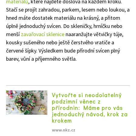
materiálů
, které najdete doslova na každém kroku.
Stačí se projít zahradou, parkem, lesem nebo loukou, a
hned máte dostatek materiálu na krásný, a přitom
úplně jednoduchý svícen. Do skleničky, hrníčku nebo
menší
zavařovací sklenice
naaranžujte větvičky túje,
kousky sušeného nebo ještě čerstvého vratiče a
červené šípky. Výsledkem bude přírodní svícen plný
barev, vůní a příjemného světla.
Vytvořte si neodolatelný
podzimní věnec z
přírodnin: Máme pro vás
jednoduchý návod, krok za
krokem
www.nkz.cz