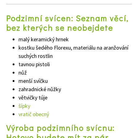
Podzimní svícen: Seznam věcí,
bez kterých se neobejdete
malý keramický hrnek
kostku šedého Florexu, materiálu na aranžování
suchých rostlin
tavnou pistoli
nůž
menší svíčku
zahradnické nůžky
větvičky túje
šípky
vratič obecný
Výroba podzimního svícnu:
Hotovo budete mít za pár