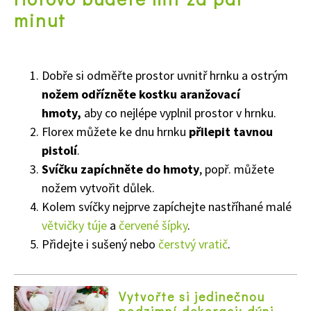
minut
Dobře si odměřte prostor uvnitř hrnku a ostrým
nožem odřízněte kostku aranžovací
hmoty,
aby co nejlépe vyplnil prostor v hrnku.
Florex můžete ke dnu hrnku
přilepit tavnou
pistolí
.
Svíčku zapíchněte do hmoty
, popř. můžete
nožem vytvořit důlek.
Kolem svíčky nejprve zapíchejte nastříhané malé
větvičky túje
a
červené šípky
.
Přidejte i sušený nebo
čerstvý vratič
.
Vytvořte si jedinečnou