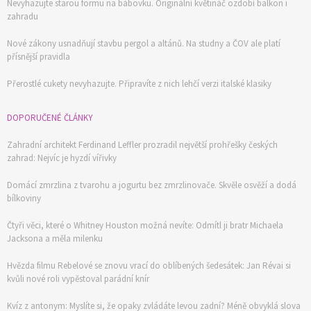
Nevyhazujte starou formu na bábovku. Originální květináč ozdobí balkon i
zahradu
Nové zákony usnadňují stavbu pergol a altánů. Na studny a ČOV ale platí
přísnější pravidla
Přerostlé cukety nevyhazujte. Připravíte z nich lehčí verzi italské klasiky
DOPORUČENÉ ČLÁNKY
Zahradní architekt Ferdinand Leffler prozradil největší prohřešky českých
zahrad: Nejvíc je hyzdí vířivky
Domácí zmrzlina z tvarohu a jogurtu bez zmrzlinovače. Skvěle osvěží a dodá
bílkoviny
Čtyři věci, které o Whitney Houston možná nevíte: Odmítl ji bratr Michaela
Jacksona a měla milenku
Hvězda filmu Rebelové se znovu vrací do oblíbených šedesátek: Jan Révai si
kvůli nové roli vypěstoval parádní knír
Kvíz z antonym: Myslíte si, že opaky zvládáte levou zadní? Méně obvyklá slova