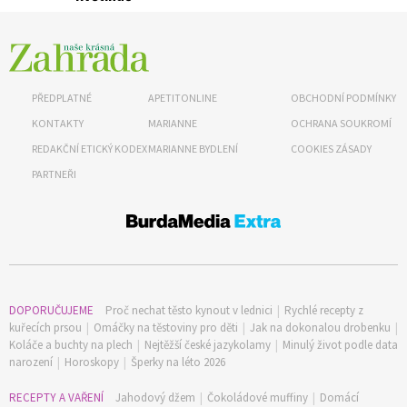
PŘEDPLATNÉ
APETITONLINE
OBCHODNÍ PODMÍNKY
KONTAKTY
MARIANNE
OCHRANA SOUKROMÍ
REDAKČNÍ ETICKÝ KODEX
MARIANNE BYDLENÍ
COOKIES ZÁSADY
PARTNEŘI
DOPORUČUJEME
Proč nechat těsto kynout v lednici
|
Rychlé recepty z
kuřecích prsou
|
Omáčky na těstoviny pro děti
|
Jak na dokonalou drobenku
|
Koláče a buchty na plech
|
Nejtěžší české jazykolamy
|
Minulý život podle data
narození
|
Horoskopy
|
Šperky na léto 2026
RECEPTY A VAŘENÍ
Jahodový džem
|
Čokoládové muffiny
|
Domácí