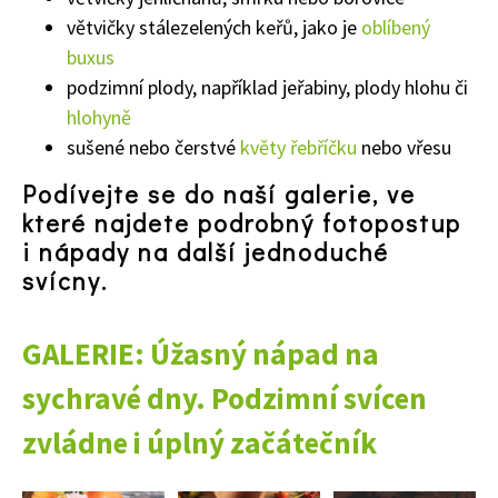
větvičky stálezelených keřů, jako je
oblíbený
buxus
podzimní plody, například jeřabiny, plody hlohu či
hlohyně
sušené nebo čerstvé
květy řebříčku
nebo vřesu
65 Kč
Objednat >
Podívejte se do naší galerie, ve
Naše krásná zahrada Speciál
které najdete podrobný fotopostup
i nápady na další jednoduché
svícny.
GALERIE: Úžasný nápad na
sychravé dny. Podzimní svícen
zvládne i úplný začátečník