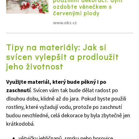
podzimní dekoraci: dýni
ozdobte věnečkem s
červenými plody
Naše krásná zahrada
www.nkz.cz
Tipy na materiály: Jak si
svícen vylepšit a prodloužit
jeho životnost
Využijte materiál, který bude pěkný i po
zaschnutí
. Svícen vám tak bude dělat radost po
dlouhou dobu, klidně až do jara. Pokud byste použili
rostliny, které vyžadují vodu, protože po zaschnutí
budou nevzhledné, celá dekorace by byla zbytečně jen
krátkodobá.
větvičky jehličnanů, smrku nebo borovice