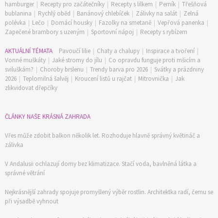
hamburger
|
Recepty pro začátečníky
|
Recepty s lilkem
|
Perník
|
Třešňová
bublanina
|
Rychlý oběd
|
Banánový chlebíček
|
Zálivky na salát
|
Zelná
polévka
|
Lečo
|
Domácí housky
|
Fazolky na smetaně
|
Vepřová panenka
|
Zapečené brambory s uzeným
|
Sportovní nápoj
|
Recepty s rybízem
AKTUÁLNÍ TÉMATA
Pavoučí lilie
|
Chaty a chalupy
|
Inspirace a tvoření
|
Vonné muškáty
|
Jaké stromy do jílu
|
Co opravdu funguje proti mšicím a
sviluškám?
|
Choroby brslenu
|
Trendy barva pro 2026
|
Svátky a prázdniny
2026
|
Teplomilná šalvěj
|
Kroucení listů u rajčat
|
Mitrovnička
|
Jak
zlikvidovat dřepčíky
ČLÁNKY NAŠE KRÁSNÁ ZAHRADA
Vřes může zdobit balkon několik let. Rozhoduje hlavně správný květináč a
zálivka
V Andalusii ochlazují domy bez klimatizace. Stačí voda, bavlněná látka a
správné větrání
Nejkrásnější zahrady spojuje promyšlený výběr rostlin. Architektka radí, čemu se
při výsadbě vyhnout