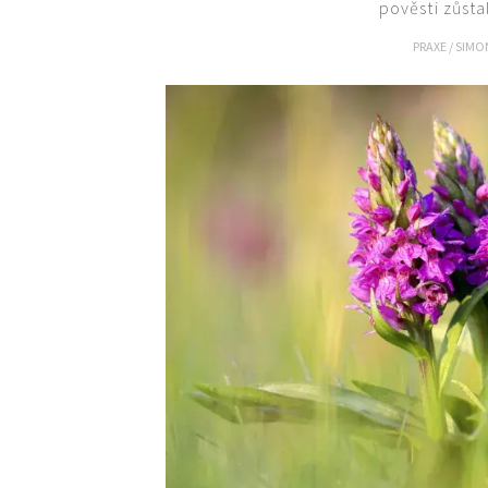
pověsti zůsta
PRAXE
/
SIMO