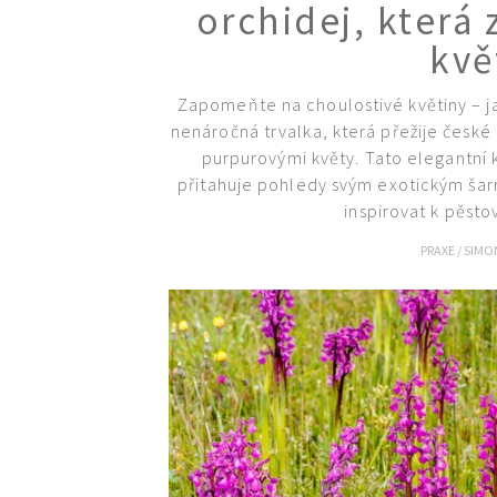
orchidej, která 
kvě
Zapomeňte na choulostivé květiny – jap
nenáročná trvalka, která přežije české 
purpurovými květy. Tato elegantní kr
přitahuje pohledy svým exotickým šarm
inspirovat k pěstov
PRAXE
/
SIMO