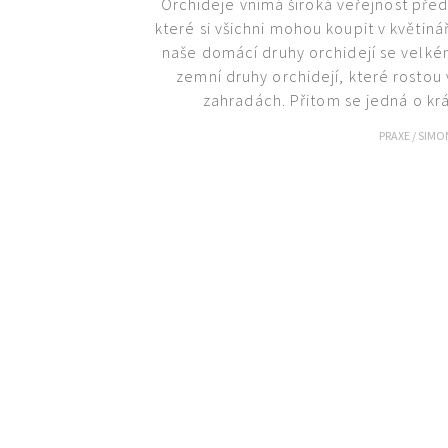
Orchideje vnímá široká veřejnost před
které si všichni mohou koupit v květin
naše domácí druhy orchidejí se velkém
zemní druhy orchidejí, které rostou 
zahradách. Přitom se jedná o krás
PRAXE
/
SIMO