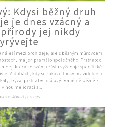
vý: Kdysi běžný druh
je je dnes vzácný a
přírody jej nikdy
yrývejte
s) náleží mezi orchideje, ale s běžným můrovcem,
stech, má jen pramálo společného. Prstnatec
chidej, která ke svému růstu vyžaduje specifické
ště. V dobách, kdy se takové louky pravidelně a
kaly, býval prstnatec májový poměrně běžně k
e vinou meliorací a...
ONA SEDLÁČKOVÁ
/
9. 5. 2025