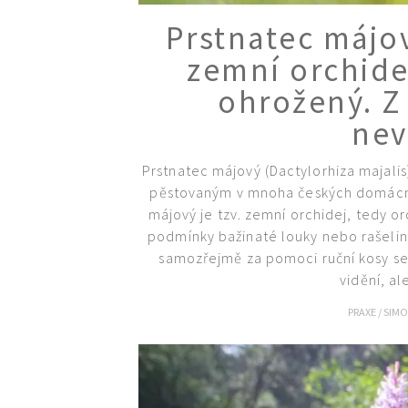
Prstnatec májo
zemní orchide
ohrožený. Z 
nev
Prstnatec májový (Dactylorhiza majali
pěstovaným v mnoha českých domácno
májový je tzv. zemní orchidej, tedy or
podmínky bažinaté louky nebo rašelini
samozřejmě za pomoci ruční kosy se
vidění, al
PRAXE
/
SIM