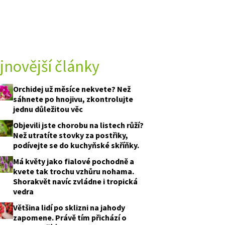
jnovější články
Orchidej už měsíce nekvete? Než
sáhnete po hnojivu, zkontrolujte
jednu důležitou věc
Objevili jste chorobu na listech růží?
Než utratíte stovky za postřiky,
podívejte se do kuchyňské skříňky.
Má květy jako fialové pochodně a
kvete tak trochu vzhůru nohama.
Shorakvět navíc zvládne i tropická
vedra
Většina lidí po sklizni na jahody
zapomene. Právě tím přichází o