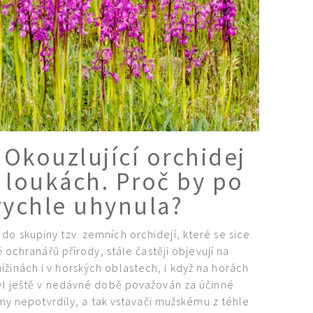
 Okouzlující orchidej
h loukách. Proč by po
rychle uhynula?
 do skupiny tzv. zemních orchidejí, které se sice
 ochranářů přírody, stále častěji objevují na
žinách i v horských oblastech, i když na horách
byl ještě v nedávné době považován za účinné
my nepotvrdily, a tak vstavači mužskému z téhle