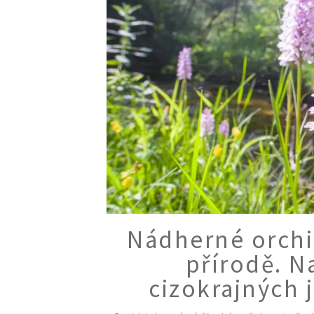
Nádherné orchid
přírodě. N
cizokrajných 