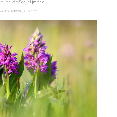
lo jen všeříkající jméno.
NA SEDLÁČKOVÁ
/
21. 5. 2025