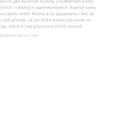
evším jako exotické rostliny s nádhernými květy,
ářstvích i v běžných supermarketech. Naproti tomu
u zájmu netěší. Možná je to způsobeno i tím, že
v naší přírodě, se jen těžko mohou pěstovat na
ky, které si naši pozornost určitě zaslouží.
NA SEDLÁČKOVÁ
/
31. 5. 2024