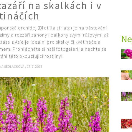
zazáří na skalkách i v
tináčích
onská orchidej (Bletilla striata) je na pěstování
zimy a rozzáří záhony i balkony svými růžovými až
Ne
ása z Asie je ideální pro skalky či květináče a
em. Prohlédněte si naši fotogalerii a nechte se
ání této okouzlující rostliny!
NA SEDLÁČKOVÁ
/
17. 7. 2025