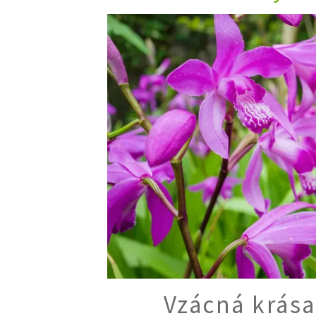
Trvalky
Vodní rostliny
Růže
VIDEA
VOLN
Zahradn
Zelená
Domácí
Dekora
Zajíma
Vzácná krása