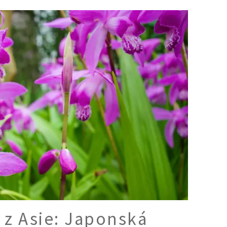
Ý ČAS
SOUTĚŽTE O CENY
KVÍZY
í turistika
 domácnost
 mazlíčci
ce
vosti
 z Asie: Japonská