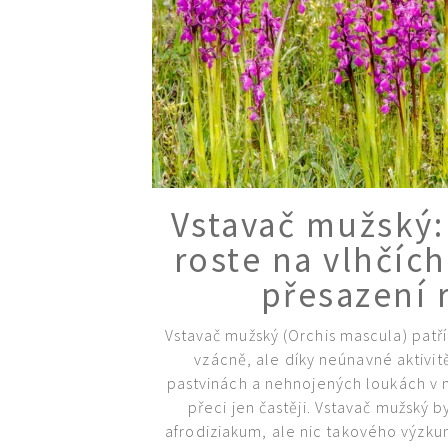
Vstavač mužský:
roste na vlhčíc
přesazení 
Vstavač mužský (Orchis mascula) patří
vzácně, ale díky neúnavné aktivitě
pastvinách a nehnojených loukách v ní
přeci jen častěji. Vstavač mužský 
afrodiziakum, ale nic takového výzku