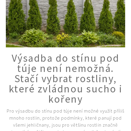
Výsadba do stínu pod
túje není nemožná.
Stačí vybrat rostliny,
které zvládnou sucho i
kořeny
Pro výsadbu do stínu pod túje není možné využít příliš
mnoho rostlin, protože podmínky, které panují pod
všemi jehličnany, jsou pro většinu rostlin značně