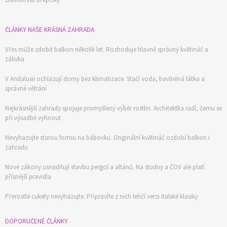
ČLÁNKY NAŠE KRÁSNÁ ZAHRADA
Vřes může zdobit balkon několik let. Rozhoduje hlavně správný květináč a
zálivka
V Andalusii ochlazují domy bez klimatizace. Stačí voda, bavlněná látka a
správné větrání
Nejkrásnější zahrady spojuje promyšlený výběr rostlin. Architektka radí, čemu se
při výsadbě vyhnout
Nevyhazujte starou formu na bábovku. Originální květináč ozdobí balkon i
zahradu
Nové zákony usnadňují stavbu pergol a altánů. Na studny a ČOV ale platí
přísnější pravidla
Přerostlé cukety nevyhazujte. Připravíte z nich lehčí verzi italské klasiky
DOPORUČENÉ ČLÁNKY