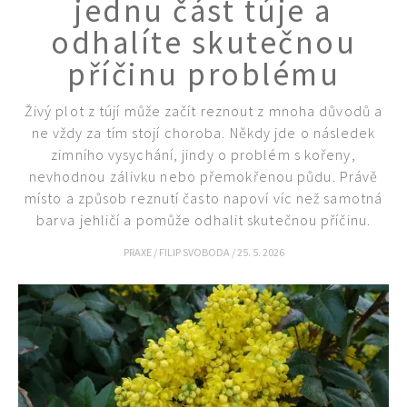
jednu část túje a
odhalíte skutečnou
příčinu problému
Živý plot z tújí může začít reznout z mnoha důvodů a
ne vždy za tím stojí choroba. Někdy jde o následek
zimního vysychání, jindy o problém s kořeny,
nevhodnou zálivku nebo přemokřenou půdu. Právě
místo a způsob reznutí často napoví víc než samotná
barva jehličí a pomůže odhalit skutečnou příčinu.
PRAXE
/
FILIP SVOBODA
/
25. 5. 2026