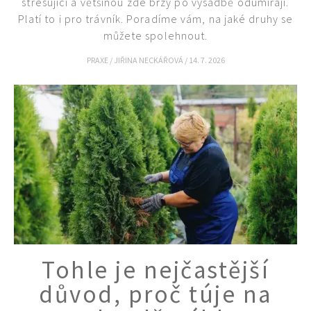
stresující a většinou zde brzy po výsadbě odumírají.
Platí to i pro trávník. Poradíme vám, na jaké druhy se
můžete spolehnout.
PRAXE
/
JIŘINA NECKÁŘOVÁ
/
14. 7. 2026
Tohle je nejčastější
důvod, proč túje na