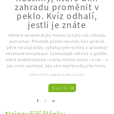
zahradu proměnit v
peklo. Kvíz odhalí,
jestli je znáte
Některé okrasné druhy mohou být pro vaši zahradu
pohromou. Přestože působí nevinně, bez správné
péče narušují půdu, vytlačují jiné rostliny a způsobují
nečekané komplikace. Vyzkoušejte náš kvíz a zjistěte,
které problematické rostliny možná rostou i u vás – a
jak s nimi zacházet, aby vám nepřerostly přes hlavu.
KVÍZY A TESTY
/
JANA BITALOVÁ
/
5. 8. 2025
Pagination
Další
Current
1
Page
2
Next
››
page
page