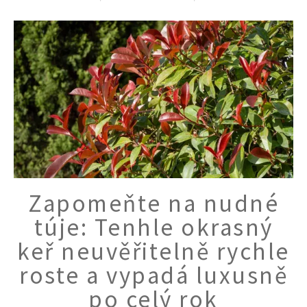
Zapomeňte na nudné
túje: Tenhle okrasný
keř neuvěřitelně rychle
roste a vypadá luxusně
po celý rok