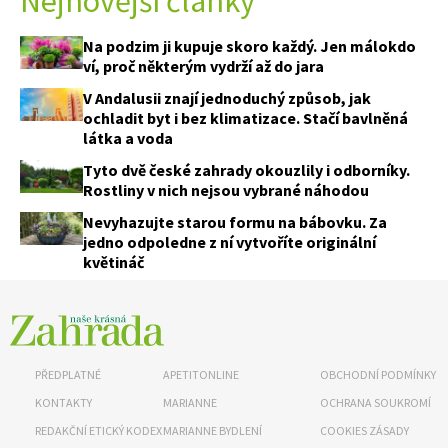
Nejnovější články
Na podzim ji kupuje skoro každý. Jen málokdo
ví, proč některým vydrží až do jara
V Andalusii znají jednoduchý způsob, jak
ochladit byt i bez klimatizace. Stačí bavlněná
látka a voda
Tyto dvě české zahrady okouzlily i odborníky.
Rostliny v nich nejsou vybrané náhodou
Nevyhazujte starou formu na bábovku. Za
jedno odpoledne z ní vytvoříte originální
květináč
PŘEDPLATNÉ
APETITONLINE
OBCHODNÍ PODMÍNKY
KONTAKTY
MARIANNE
OCHRANA SOUKROMÍ
REDAKČNÍ ETICKÝ KODEX
MARIANNE BYDLENÍ
COOKIES ZÁSADY