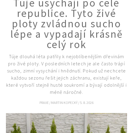
Túje usychají po celé
KVÍZY A TESTY
republice. Tyto živé
ploty zvládnou sucho
lépe a vypadají krásně
celý rok
Túje dlouhá léta patřily k nejoblíbenějším dřevinám
pro živé ploty. V posledních letech je ale často trápí
sucho, zimní vysychání i hnědnutí. Pokud už nechcete
každou sezonu řešit jejich záchranu, existují keře,
které vytvoří stejně husté soukromí a bývají odolnější i
méně náročné.
PRAXE
/
MARTIN KOPECKÝ
/
5. 8. 2026