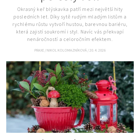
Okrasný keř blýskavka patří mezi největší hity
65 Kč
posledních let. Díky sytě rudým mladým listům a
Objednat >
rychlému růstu vytvoří hustou, barevnou bariéru,
Naše krásná zahrada Speciál
která zajistí soukromí i styl. Navíc vás překvapí
nenáročností a celoročním efektem.
PRAXE
/
NIKOL KOLOMAZNÍKOVÁ
/
20. 4. 2026