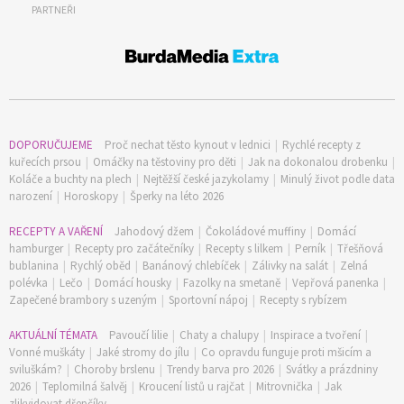
PARTNEŘI
DOPORUČUJEME
Proč nechat těsto kynout v lednici
|
Rychlé recepty z
kuřecích prsou
|
Omáčky na těstoviny pro děti
|
Jak na dokonalou drobenku
|
Koláče a buchty na plech
|
Nejtěžší české jazykolamy
|
Minulý život podle data
narození
|
Horoskopy
|
Šperky na léto 2026
RECEPTY A VAŘENÍ
Jahodový džem
|
Čokoládové muffiny
|
Domácí
hamburger
|
Recepty pro začátečníky
|
Recepty s lilkem
|
Perník
|
Třešňová
bublanina
|
Rychlý oběd
|
Banánový chlebíček
|
Zálivky na salát
|
Zelná
polévka
|
Lečo
|
Domácí housky
|
Fazolky na smetaně
|
Vepřová panenka
|
Zapečené brambory s uzeným
|
Sportovní nápoj
|
Recepty s rybízem
AKTUÁLNÍ TÉMATA
Pavoučí lilie
|
Chaty a chalupy
|
Inspirace a tvoření
|
Vonné muškáty
|
Jaké stromy do jílu
|
Co opravdu funguje proti mšicím a
sviluškám?
|
Choroby brslenu
|
Trendy barva pro 2026
|
Svátky a prázdniny
2026
|
Teplomilná šalvěj
|
Kroucení listů u rajčat
|
Mitrovnička
|
Jak
zlikvidovat dřepčíky