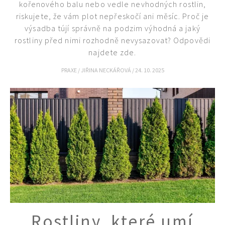
kořenového balu nebo vedle nevhodných rostlin,
riskujete, že vám plot nepřeskočí ani měsíc. Proč je
výsadba tújí správně na podzim výhodná a jaký
rostliny před nimi rozhodně nevysazovat? Odpovědi
najdete zde.
PRAXE
/
JIŘINA NECKÁŘOVÁ
/
24. 10. 2025
Rostliny, které umí