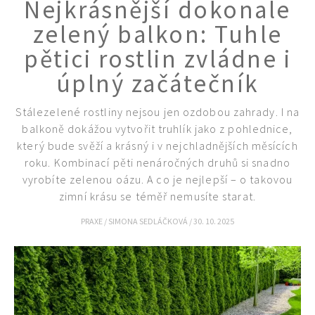
Nejkrásnější dokonale
zelený balkon: Tuhle
pětici rostlin zvládne i
úplný začátečník
Stálezelené rostliny nejsou jen ozdobou zahrady. I na
74 Kč
balkoně dokážou vytvořit truhlík jako z pohlednice,
Objednat >
který bude svěží a krásný i v nejchladnějších měsících
roku. Kombinací pěti nenáročných druhů si snadno
vyrobíte zelenou oázu. A co je nejlepší – o takovou
zimní krásu se téměř nemusíte starat.
PRAXE
/
SIMONA SEDLÁČKOVÁ
/
30. 10. 2025