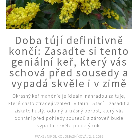
Doba tújí definitivně
končí: Zasaďte si tento
geniální keř, který vás
schová před sousedy a
vypadá skvěle i v zimě
Okrasný keř mahónie je ideální náhradou za túje,
které často ztrácejí vzhled i vitalitu. Stačí ji zasadit a
získáte hustý, odolný a krásný porost, který vás
ochrání před pohledy sousedů a zároveň bude
vypadat skvěle po celý rok.
Naše krásná zahrada
PRAXE
/
NIKOL KOLOMAZNÍKOVÁ
/
2. 5. 2026