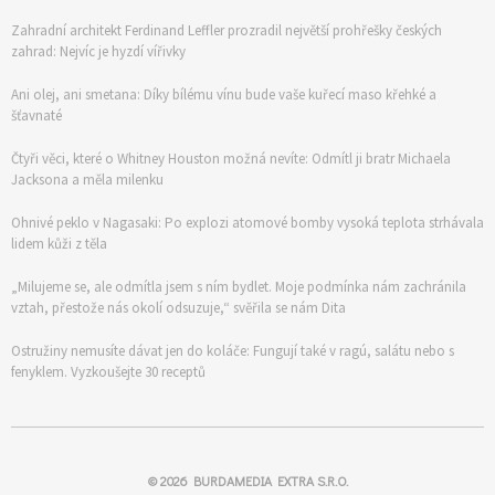
Zahradní architekt Ferdinand Leffler prozradil největší prohřešky českých
zahrad: Nejvíc je hyzdí vířivky
Ani olej, ani smetana: Díky bílému vínu bude vaše kuřecí maso křehké a
šťavnaté
Čtyři věci, které o Whitney Houston možná nevíte: Odmítl ji bratr Michaela
Jacksona a měla milenku
Ohnivé peklo v Nagasaki: Po explozi atomové bomby vysoká teplota strhávala
lidem kůži z těla
„Milujeme se, ale odmítla jsem s ním bydlet. Moje podmínka nám zachránila
vztah, přestože nás okolí odsuzuje,“ svěřila se nám Dita
Ostružiny nemusíte dávat jen do koláče: Fungují také v ragú, salátu nebo s
fenyklem. Vyzkoušejte 30 receptů
© 2026
BURDAMEDIA EXTRA S.R.O.