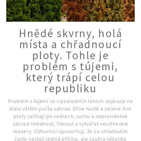
Hnědé skvrny, holá
místa a chřadnoucí
ploty. Tohle je
problém s tújemi,
který trápí celou
republiku
Problém s tújemi se v posledních letech objevuje na
stále větším počtu zahrad. Dříve husté a zelené živé
ploty začínají po vedrech, suchu a nepravidelné
zálivce hnědnout, řídnout a vytvářet nevzhledné
mezery. Odborníci upozorňují, že za chřadnutím
často nestojí jediná příčina, ale souhra několika