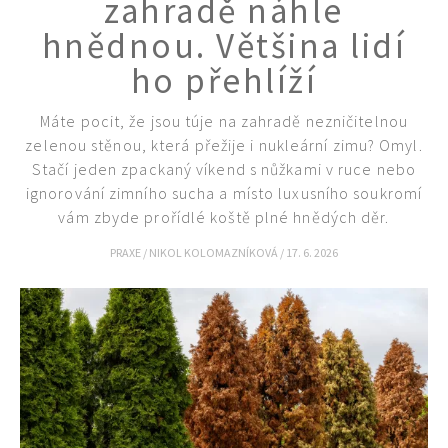
zahradě náhle
hnědnou. Většina lidí
ho přehlíží
Máte pocit, že jsou túje na zahradě nezničitelnou
zelenou stěnou, která přežije i nukleární zimu? Omyl.
Stačí jeden zpackaný víkend s nůžkami v ruce nebo
ignorování zimního sucha a místo luxusního soukromí
vám zbyde prořídlé koště plné hnědých děr.
PRAXE
/
NIKOL KOLOMAZNÍKOVÁ
/
17. 6. 2026