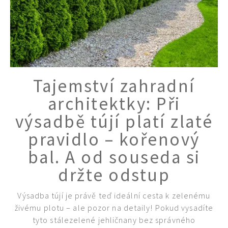
Tajemství zahradní
architektky: Při
výsadbě tújí platí zlaté
pravidlo – kořenový
bal. A od souseda si
držte odstup
Výsadba tújí je právě teď ideální cesta k zelenému
živému plotu – ale pozor na detaily! Pokud vysadíte
tyto stálezelené jehličnany bez správného