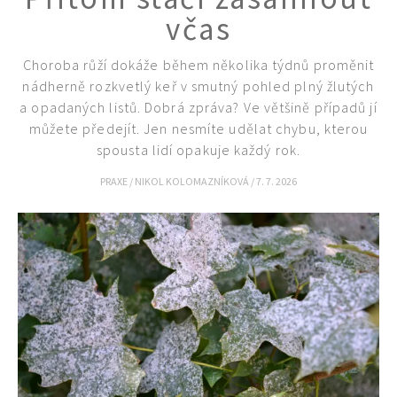
včas
Choroba růží dokáže během několika týdnů proměnit
nádherně rozkvetlý keř v smutný pohled plný žlutých
a opadaných listů. Dobrá zpráva? Ve většině případů jí
můžete předejít. Jen nesmíte udělat chybu, kterou
spousta lidí opakuje každý rok.
PRAXE
/
NIKOL KOLOMAZNÍKOVÁ
/
7. 7. 2026