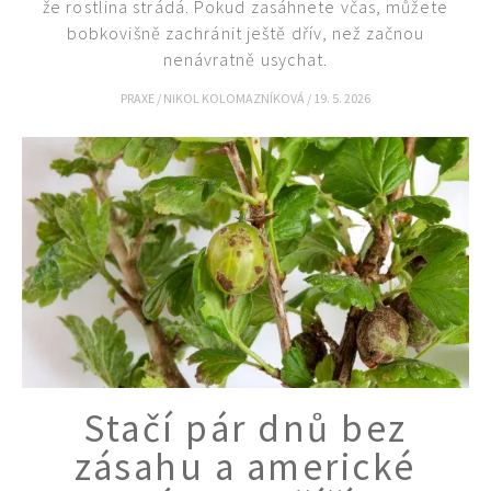
že rostlina strádá. Pokud zasáhnete včas, můžete
bobkovišně zachránit ještě dřív, než začnou
nenávratně usychat.
PRAXE
/
NIKOL KOLOMAZNÍKOVÁ
/
19. 5. 2026
Stačí pár dnů bez
zásahu a americké