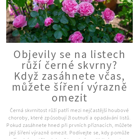
Objevily se na listech
růží černé skvrny?
Když zasáhnete včas,
můžete šíření výrazně
omezit
Černá skvrnitost růží patří mezi nejčastější houbové
choroby, které způsobují žloutnutí a opadávání listů.
Pokud zasáhnete hned při prvních příznacích, můžete
její šíření výrazně omezit. Podívejte se, kdy pomůže