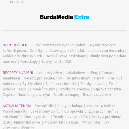
PARTNEŘI
DOPORUČUJEME
Proč nechat těsto kynout v lednici
|
Rychlé recepty z
kuřecích prsou
|
Omáčky na těstoviny pro děti
|
Jak na dokonalou drobenku
|
Koláče a buchty na plech
|
Nejtěžší české jazykolamy
|
Minulý život podle data
narození
|
Horoskopy
|
Šperky na léto 2026
RECEPTY A VAŘENÍ
Jahodový džem
|
Čokoládové muffiny
|
Domácí
hamburger
|
Recepty pro začátečníky
|
Recepty s lilkem
|
Perník
|
Třešňová
bublanina
|
Rychlý oběd
|
Banánový chlebíček
|
Zálivky na salát
|
Zelná
polévka
|
Lečo
|
Domácí housky
|
Fazolky na smetaně
|
Vepřová panenka
|
Zapečené brambory s uzeným
|
Sportovní nápoj
|
Recepty s rybízem
AKTUÁLNÍ TÉMATA
Pavoučí lilie
|
Chaty a chalupy
|
Inspirace a tvoření
|
Vonné muškáty
|
Jaké stromy do jílu
|
Co opravdu funguje proti mšicím a
sviluškám?
|
Choroby brslenu
|
Trendy barva pro 2026
|
Svátky a prázdniny
2026
|
Teplomilná šalvěj
|
Kroucení listů u rajčat
|
Mitrovnička
|
Jak
zlikvidovat dřepčíky