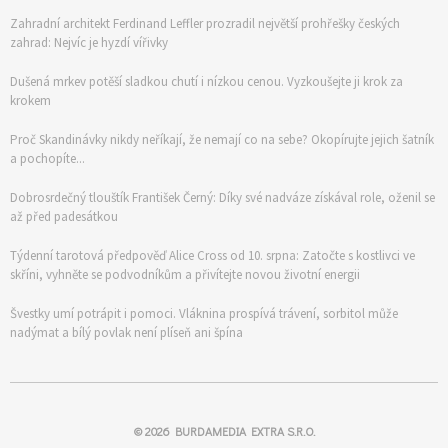
Zahradní architekt Ferdinand Leffler prozradil největší prohřešky českých
zahrad: Nejvíc je hyzdí vířivky
Dušená mrkev potěší sladkou chutí i nízkou cenou. Vyzkoušejte ji krok za
krokem
Proč Skandinávky nikdy neříkají, že nemají co na sebe? Okopírujte jejich šatník
a pochopíte...
Dobrosrdečný tlouštík František Černý: Díky své nadváze získával role, oženil se
až před padesátkou
Týdenní tarotová předpověď Alice Cross od 10. srpna: Zatočte s kostlivci ve
skříni, vyhněte se podvodníkům a přivítejte novou životní energii
Švestky umí potrápit i pomoci. Vláknina prospívá trávení, sorbitol může
nadýmat a bílý povlak není plíseň ani špína
© 2026
BURDAMEDIA EXTRA S.R.O.