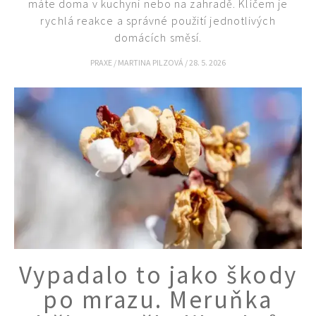
máte doma v kuchyni nebo na zahradě. Klíčem je
rychlá reakce a správné použití jednotlivých
65 Kč
domácích směsí.
Objednat >
Naše krásná zahrada Speciál
PRAXE
/
MARTINA PILZOVÁ
/
28. 5. 2026
Vypadalo to jako škody
po mrazu. Meruňka