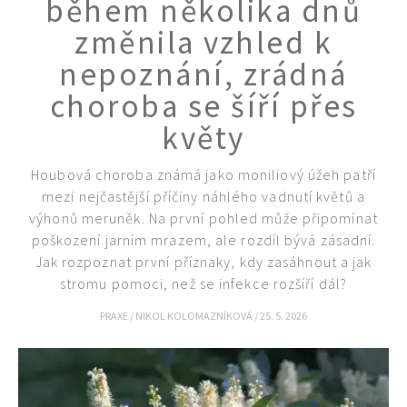
během několika dnů
změnila vzhled k
nepoznání, zrádná
choroba se šíří přes
květy
74 Kč
Objednat >
Houbová choroba známá jako moniliový úžeh patří
mezi nejčastější příčiny náhlého vadnutí květů a
výhonů meruněk. Na první pohled může připomínat
poškození jarním mrazem, ale rozdíl bývá zásadní.
Jak rozpoznat první příznaky, kdy zasáhnout a jak
stromu pomoci, než se infekce rozšíří dál?
PRAXE
/
NIKOL KOLOMAZNÍKOVÁ
/
25. 5. 2026