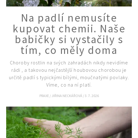
Na padlí nemusíte
kupovat chemii. Naše
babičky si vystačily s
tím, co měly doma
Choroby rostlin na svých zahradách nikdy nevidíme
rádi , a takovou nejčastější houbovou chorobou je
určitě padlí s typickými bílými, moučnatými povlaky.
Víme, co na ní platí.
PRAXE
/
JIŘINA NECKÁŘOVÁ
/
3. 7. 2026