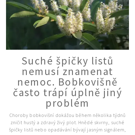
Suché špičky listů
nemusí znamenat
nemoc. Bobkovišně
často trápí úplně jiný
problém
Choroby bobkovišní dokážou během několika týdnů
zničit hustý a zdravý živý plot. Hnědé skvrny, suché
špičky listů nebo opadávání bývají jasným signálem,