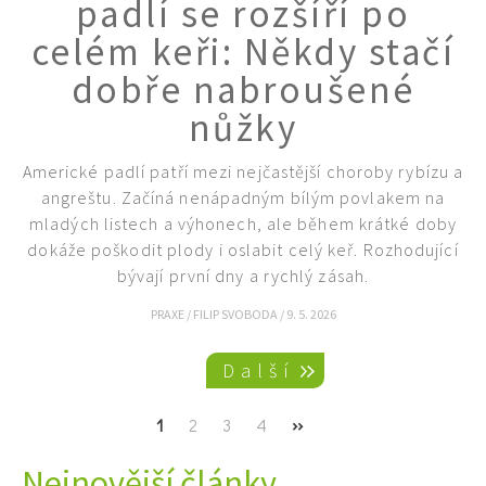
padlí se rozšíří po
celém keři: Někdy stačí
dobře nabroušené
nůžky
Americké padlí patří mezi nejčastější choroby rybízu a
angreštu. Začíná nenápadným bílým povlakem na
mladých listech a výhonech, ale během krátké doby
dokáže poškodit plody i oslabit celý keř. Rozhodující
bývají první dny a rychlý zásah.
PRAXE
/
FILIP SVOBODA
/
9. 5. 2026
Pagination
Další
Current
1
Page
2
Page
3
Page
4
Next
››
page
page
Nejnovější články