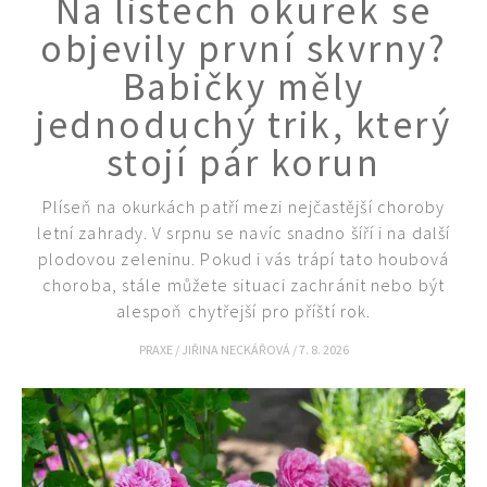
Na listech okurek se
KVÍZY A TESTY
objevily první skvrny?
Babičky měly
jednoduchý trik, který
stojí pár korun
Plíseň na okurkách patří mezi nejčastější choroby
letní zahrady. V srpnu se navíc snadno šíří i na další
plodovou zeleninu. Pokud i vás trápí tato houbová
choroba, stále můžete situaci zachránit nebo být
alespoň chytřejší pro příští rok.
PRAXE
/
JIŘINA NECKÁŘOVÁ
/
7. 8. 2026