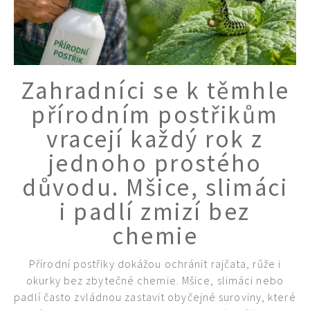
Zahradníci se k těmhle
přírodním postřikům
vracejí každý rok z
jednoho prostého
důvodu. Mšice, slimáci
i padlí zmizí bez
chemie
Přírodní postřiky dokážou ochránit rajčata, růže i
okurky bez zbytečné chemie. Mšice, slimáci nebo
padlí často zvládnou zastavit obyčejné suroviny, které