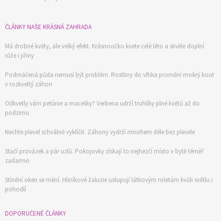
ČLÁNKY NAŠE KRÁSNÁ ZAHRADA
Má drobné květy, ale velký efekt. Krásnoočko kvete celé léto a skvěle doplní
růže i jiřiny
Podmáčená půda nemusí být problém. Rostliny do vlhka promění mokrý kout
v rozkvetlý záhon
Odkvetly vám petúnie a macešky? Verbena udrží truhlíky plné květů až do
podzimu
Nechte plevel schválně vyklíčit. Záhony vydrží mnohem déle bez plevele
Stačí provázek a pár uzlů. Pokojovky získají to nejhezčí místo v bytě téměř
zadarmo
Stínění oken se mění. Hliníkové žaluzie ustupují látkovým roletám kvůli světlu i
pohodlí
DOPORUČENÉ ČLÁNKY