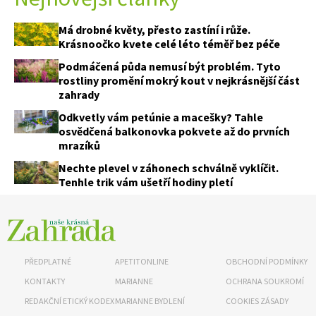
Má drobné květy, přesto zastíní i růže.
Krásnoočko kvete celé léto téměř bez péče
Podmáčená půda nemusí být problém. Tyto
rostliny promění mokrý kout v nejkrásnější část
zahrady
Odkvetly vám petúnie a macešky? Tahle
osvědčená balkonovka pokvete až do prvních
mrazíků
Nechte plevel v záhonech schválně vyklíčit.
Tenhle trik vám ušetří hodiny pletí
PŘEDPLATNÉ
APETITONLINE
OBCHODNÍ PODMÍNKY
KONTAKTY
MARIANNE
OCHRANA SOUKROMÍ
REDAKČNÍ ETICKÝ KODEX
MARIANNE BYDLENÍ
COOKIES ZÁSADY