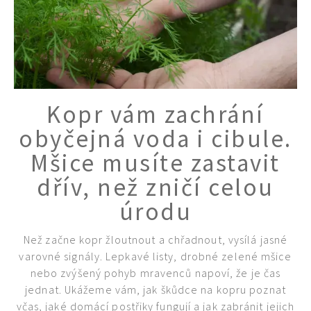
Kopr vám zachrání
obyčejná voda i cibule.
Mšice musíte zastavit
dřív, než zničí celou
úrodu
Než začne kopr žloutnout a chřadnout, vysílá jasné
varovné signály. Lepkavé listy, drobné zelené mšice
nebo zvýšený pohyb mravenců napoví, že je čas
jednat. Ukážeme vám, jak škůdce na kopru poznat
včas, jaké domácí postřiky fungují a jak zabránit jejich