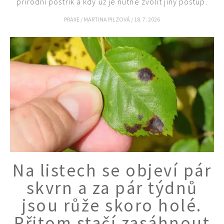
přírodní postřik a kdy už je nutné zvolit jiný postup.
PRAXE
/
MARTINA PILZOVÁ
/
18. 7. 2026
Na listech se objeví pár
skvrn a za pár týdnů
jsou růže skoro holé.
Přitom stačí zasáhnout