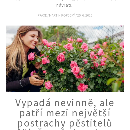
návratu.
PRAXE
/
MARTIN KOPECKÝ
/
25. 6. 2026
Vypadá nevinně, ale
patří mezi největší
postrachy pěstitelů