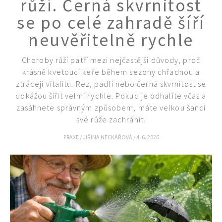
růží. Černá skvrnitost
se po celé zahradě šíří
neuvěřitelně rychle
Choroby růží patří mezi nejčastější důvody, proč
krásně kvetoucí keře během sezony chřadnou a
ztrácejí vitalitu. Rez, padlí nebo černá skvrnitost se
dokážou šířit velmi rychle. Pokud je odhalíte včas a
zasáhnete správným způsobem, máte velkou šanci
své růže zachránit.
PRAXE
/
JIŘINA NECKÁŘOVÁ
/
4. 6. 2026
Naše krásná zahrada