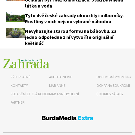
látka a voda
Tyto dvě české zahrady okouzlily i odborníky.
Rostliny v nich nejsou vybrané náhodou
Nevyhazujte starou formu na bábovku. Za
jedno odpoledne z ní vytvoříte originální
květináč
PŘEDPLATNÉ
APETITONLINE
OBCHODNÍ PODMÍNKY
KONTAKTY
MARIANNE
OCHRANA SOUKROMÍ
REDAKČNÍ ETICKÝ KODEX
MARIANNE BYDLENÍ
COOKIES ZÁSADY
PARTNEŘI