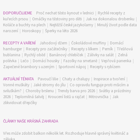
DOPORUČUJEME
Proč nechat těsto kynout v lednici
|
Rychlé recepty z
kuřecích prsou
|
Omáčky na těstoviny pro děti
|
Jak na dokonalou drobenku
|
Koláče a buchty na plech
|
Nejtěžší české jazykolamy
|
Minulý život podle data
narození
|
Horoskopy
|
Šperky na léto 2026
RECEPTY A VAŘENÍ
Jahodový džem
|
Čokoládové muffiny
|
Domácí
hamburger
|
Recepty pro začátečníky
|
Recepty s lilkem
|
Perník
|
Třešňová
bublanina
|
Rychlý oběd
|
Banánový chlebíček
|
Zálivky na salát
|
Zelná
polévka
|
Lečo
|
Domácí housky
|
Fazolky na smetaně
|
Vepřová panenka
|
Zapečené brambory s uzeným
|
Sportovní nápoj
|
Recepty s rybízem
AKTUÁLNÍ TÉMATA
Pavoučí lilie
|
Chaty a chalupy
|
Inspirace a tvoření
|
Vonné muškáty
|
Jaké stromy do jílu
|
Co opravdu funguje proti mšicím a
sviluškám?
|
Choroby brslenu
|
Trendy barva pro 2026
|
Svátky a prázdniny
2026
|
Teplomilná šalvěj
|
Kroucení listů u rajčat
|
Mitrovnička
|
Jak
zlikvidovat dřepčíky
ČLÁNKY NAŠE KRÁSNÁ ZAHRADA
Vřes může zdobit balkon několik let. Rozhoduje hlavně správný květináč a
zálivka