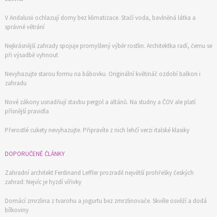
V Andalusii ochlazují domy bez klimatizace. Stačí voda, bavlněná látka a
správné větrání
Nejkrásnější zahrady spojuje promyšlený výběr rostlin. Architektka radí, čemu se
při výsadbě vyhnout
Nevyhazujte starou formu na bábovku. Originální květináč ozdobí balkon i
zahradu
Nové zákony usnadňují stavbu pergol a altánů. Na studny a ČOV ale platí
přísnější pravidla
Přerostlé cukety nevyhazujte. Připravíte z nich lehčí verzi italské klasiky
DOPORUČENÉ ČLÁNKY
Zahradní architekt Ferdinand Leffler prozradil největší prohřešky českých
zahrad: Nejvíc je hyzdí vířivky
Domácí zmrzlina z tvarohu a jogurtu bez zmrzlinovače. Skvěle osvěží a dodá
bílkoviny