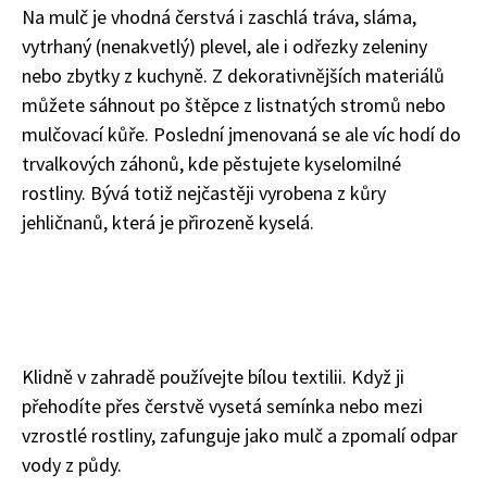
Na mulč je vhodná čerstvá i zaschlá tráva, sláma,
vytrhaný (nenakvetlý) plevel, ale i odřezky zeleniny
nebo zbytky z kuchyně. Z dekorativnějších materiálů
můžete sáhnout po štěpce z listnatých stromů nebo
mulčovací kůře. Poslední jmenovaná se ale víc hodí do
trvalkových záhonů, kde pěstujete kyselomilné
rostliny. Bývá totiž nejčastěji vyrobena z kůry
jehličnanů, která je přirozeně kyselá.
Klidně v zahradě používejte bílou textilii. Když ji
Naše krásná zahrada
přehodíte přes čerstvě vysetá semínka nebo mezi
vzrostlé rostliny, zafunguje jako mulč a zpomalí odpar
vody z půdy.