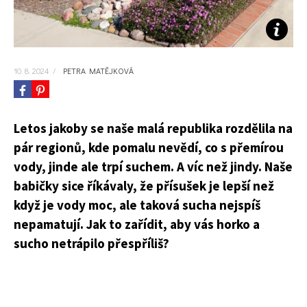
KVÍZY A TESTY
10. 8. 2024
/
PETRA MATĚJKOVÁ
Letos jakoby se naše malá republika rozdělila na
pár regionů, kde pomalu nevědí, co s přemírou
vody, jinde ale trpí suchem. A víc než jindy. Naše
babičky sice říkávaly, že přísušek je lepší než
když je vody moc, ale taková sucha nejspíš
nepamatují. Jak to zařídit, aby vás horko a
sucho netrápilo přespříliš?