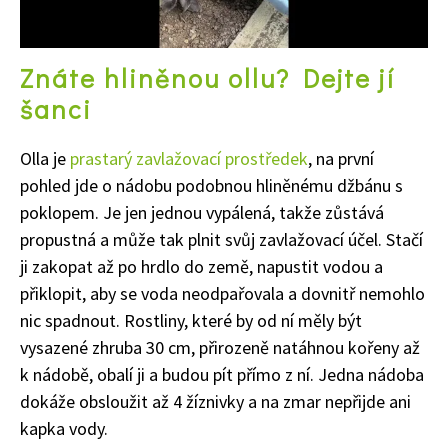
Znáte hliněnou ollu? Dejte jí
šanci
Olla je
prastarý zavlažovací prostředek
, na první
pohled jde o nádobu podobnou hliněnému džbánu s
poklopem. Je jen jednou vypálená, takže zůstává
propustná a může tak plnit svůj zavlažovací účel. Stačí
ji zakopat až po hrdlo do země, napustit vodou a
přiklopit, aby se voda neodpařovala a dovnitř nemohlo
nic spadnout. Rostliny, které by od ní měly být
vysazené zhruba 30 cm, přirozeně natáhnou kořeny až
k nádobě, obalí ji a budou pít přímo z ní. Jedna nádoba
dokáže obsloužit až 4 žíznivky a na zmar nepřijde ani
kapka vody.