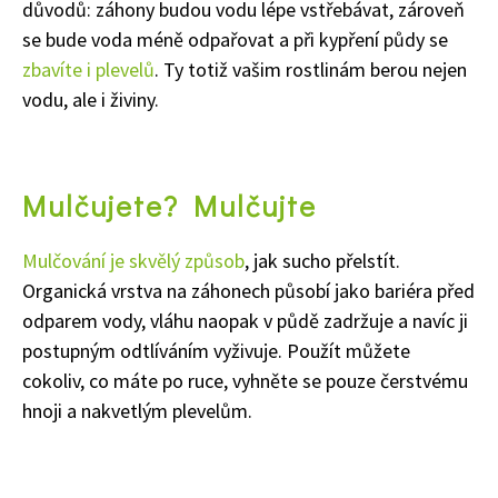
důvodů: záhony budou vodu lépe vstřebávat, zároveň
se bude voda méně odpařovat a při kypření půdy se
zbavíte i plevelů
. Ty totiž vašim rostlinám berou nejen
vodu, ale i živiny.
Mulčujete? Mulčujte
Mulčování je skvělý způsob
, jak sucho přelstít.
Organická vrstva na záhonech působí jako bariéra před
odparem vody, vláhu naopak v půdě zadržuje a navíc ji
postupným odtlíváním vyživuje. Použít můžete
cokoliv, co máte po ruce, vyhněte se pouze čerstvému
hnoji a nakvetlým plevelům.