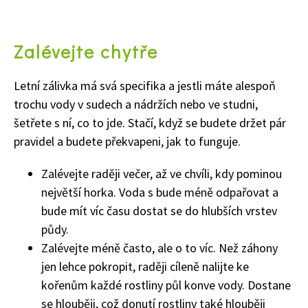
Zalévejte chytře
Letní zálivka má svá specifika a jestli máte alespoň
trochu vody v sudech a nádržích nebo ve studni,
šetřete s ní, co to jde. Stačí, když se budete držet pár
pravidel a budete překvapeni, jak to funguje.
Zalévejte raději večer, až ve chvíli, kdy pominou
největší horka. Voda s bude méně odpařovat a
bude mít víc času dostat se do hlubších vrstev
půdy.
Zalévejte méně často, ale o to víc. Než záhony
jen lehce pokropit, raději cíleně nalijte ke
kořenům každé rostliny půl konve vody. Dostane
65 Kč
se hlouběji, což donutí rostliny také hlouběji