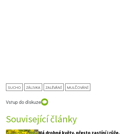
74 Kč
Objednat >
SUCHO
ZÁLIVKA
ZALÉVÁNÍ
MULČOVÁNÍ
Vstup do diskuze
Související články
Má drobné květy, přesto zastíní i růže.