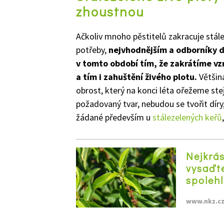
zhoustnou
Ačkoliv mnoho pěstitelů zakracuje stále
potřeby,
nejvhodnějším a odborníky 
v tomto období tím, že zakrátíme vz
a tím i zahuštění živého plotu.
Většin
obrost, který na konci léta ořežeme st
požadovaný tvar, nebudou se tvořit díry
žádané především u
stálezelených keřů
Nejkrás
vysaďte
spolehl
www.nkz.c