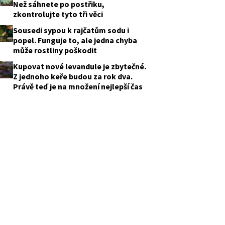
Než sáhnete po postřiku,
zkontrolujte tyto tři věci
Sousedi sypou k rajčatům sodu i
popel. Funguje to, ale jedna chyba
může rostliny poškodit
Kupovat nové levandule je zbytečné.
Z jednoho keře budou za rok dva.
Právě teď je na množení nejlepší čas