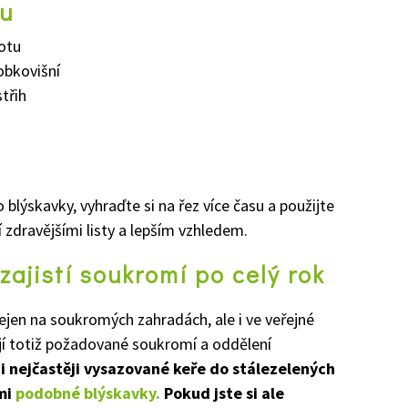
ku
lotu
obkovišní
třih
blýskavky, vyhraďte si na řez více času a použijte
zdravějšími listy a lepším vzhledem.
zajistí soukromí po celý rok
nejen na soukromých zahradách, ale i ve veřejné
ují totiž požadované soukromí a oddělení
i nejčastěji vysazované keře do stálezelených
lmi
podobné blýskavky.
Pokud jste si ale