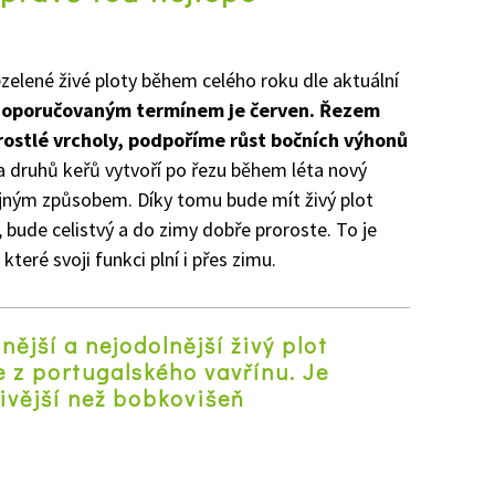
zelené živé ploty během celého roku dle aktuální
doporučovaným termínem je červen. Řezem
rostlé vrcholy, podpoříme růst bočních výhonů
a druhů keřů vytvoří po řezu během léta nový
ejným způsobem. Díky tomu bude mít živý plot
, bude celistvý a do zimy dobře proroste. To je
, které svoji funkci plní i přes zimu.
nější a nejodolnější živý plot
 z portugalského vavřínu. Je
ivější než bobkovišeň
z