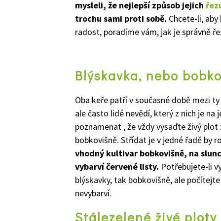
mysleli, že nejlepší způsob jejich
řez
trochu sami proti sobě.
Chcete-li, aby 
radost, poradíme vám, jak je správně ře
Blýskavka, nebo bobko
Oba keře patří v současné době mezi ty 
ale často lidé nevědí, který z nich je na 
poznamenat , že vždy vysaďte živý plot 
bobkovišně. Střídat je v jedné řadě by
vhodný kultivar bobkovišně, na slun
vybarví červené listy.
Potřebujete-li v
blýskavky, tak bobkovišně, ale počítejte 
nevybarví.
Stálezelené živé ploty