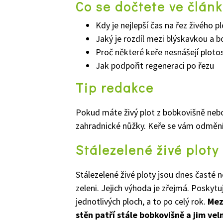
Co se dočtete ve člán
Kdy je nejlepší čas na řez živého p
Jaký je rozdíl mezi blýskavkou a b
Proč některé keře nesnášejí plotos
Jak podpořit regeneraci po řezu
Tip redakce
Pokud máte živý plot z bobkovišně nebo 
zahradnické nůžky. Keře se vám odmění 
Stálezelené živé ploty 
Stálezelené živé ploty jsou dnes časté 
zeleni. Jejich výhoda je zřejmá. Poskyt
jednotlivých ploch, a to po celý rok.
Mez
stěn patří stále bobkovišně a jim ve