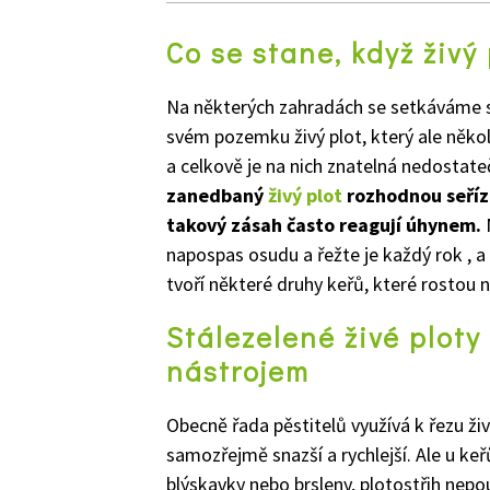
Co se stane, když živý 
Na některých zahradách se setkáváme s
svém pozemku živý plot, který ale několi
a celkově je na nich znatelná nedostat
zanedbaný
živý plot
rozhodnou seřízn
takový zásah často reagují úhynem.
N
napospas osudu a řežte je každý rok , 
tvoří některé druhy keřů, které rostou na
Stálezelené živé ploty
nástrojem
Obecně řada pěstitelů využívá k řezu živ
samozřejmě snazší a rychlejší. Ale u keř
blýskavky nebo brsleny, plotostřih nepou