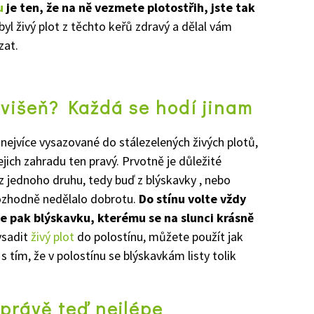
u
je ten, že na ně vezmete plotostřih, jste tak
byl živý plot z těchto keřů zdravý a dělal vám
zat.
višeň? Každá se hodí jinam
nejvíce vysazované do stálezelených živých plotů,
jejich zahradu ten pravý. Prvotně je důležité
z jednoho druhu, tedy buď z blýskavky , nebo
 rozhodně nedělalo dobrotu.
Do stínu volte vždy
ce pak blýskavku, kterému se na slunci krásně
ysadit
živý plot
do polostínu, můžete použít jak
s tím, že v polostínu se blýskavkám listy tolik
 právě teď nejlépe