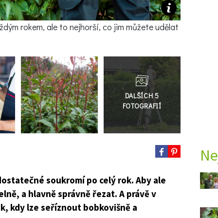
ždým rokem, ale to nejhorší, co jim můžete udělat
Přejít
do
galerie
Ne
 dostatečné soukromí po celý rok. Aby ale
delně, a hlavně správně řezat. A právě v
, kdy lze seříznout bobkovišně a