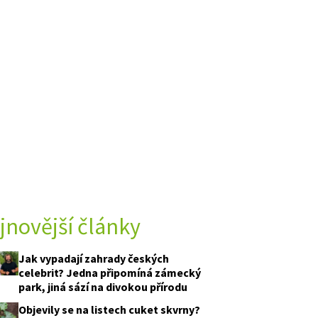
jnovější články
Jak vypadají zahrady českých
celebrit? Jedna připomíná zámecký
park, jiná sází na divokou přírodu
Objevily se na listech cuket skvrny?