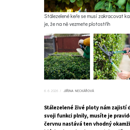
Stálezelené keře se musí zakracovat ka
je, že na ně vezmete plotostřih
6. 6. 2026
/
JIŘINA NECKÁŘOVÁ
Stálezelené živé ploty nám zajistí
svoji funkci plnily, musíte je pravi
červnu nastává ten vhodný okamžik