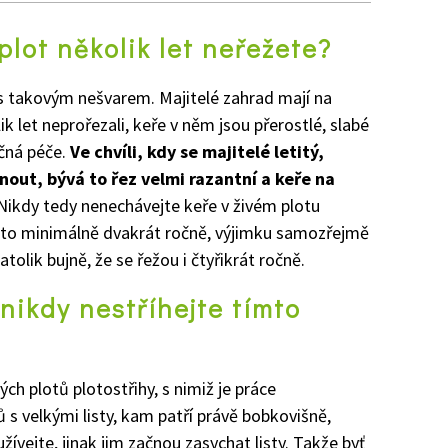
plot několik let neřežete?
 takovým nešvarem. Majitelé zahrad mají na
k let neprořezali, keře v něm jsou přerostlé, slabé
ečná péče.
Ve chvíli, kdy se majitelé letitý,
out, bývá to řez velmi razantní a keře na
ikdy tedy nenechávejte keře v živém plotu
a to minimálně dvakrát ročně, výjimku samozřejmě
tolik bujně, že se řežou i čtyřikrát ročně.
 nikdy nestříhejte tímto
ých plotů plotostřihy, s nimiž je práce
ů s velkými listy, kam patří právě bobkovišně,
žívejte, jinak jim začnou zasychat listy. Takže byť