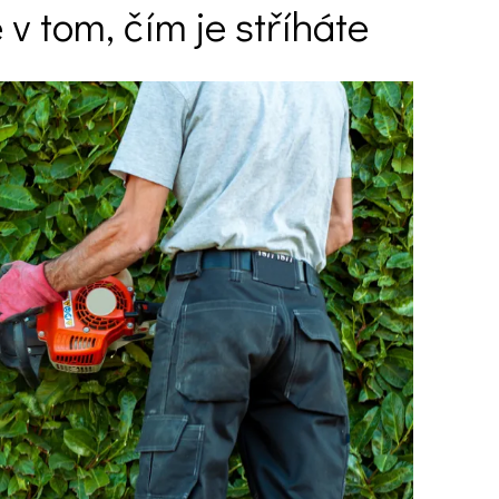
 v tom, čím je stříháte
Ý ČAS
SOUTĚŽTE O CENY
KVÍZY
í turistika
 domácnost
 mazlíčci
ce
vosti