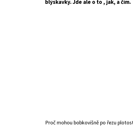
blýskavky. Jde ale o to , jak, a čím.
Proč mohou bobkovišně po řezu plotostř