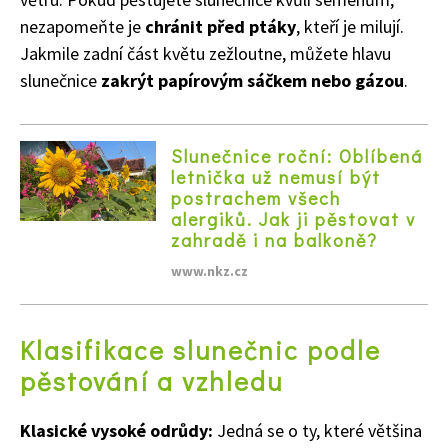
nezapomeňte je
chránit před ptáky
, kteří je milují.
Jakmile zadní část květu zežloutne, můžete hlavu
slunečnice
zakrýt papírovým sáčkem nebo gázou
.
Slunečnice roční: Oblíbená
letnička už nemusí být
postrachem všech
alergiků. Jak ji pěstovat v
zahradě i na balkoně?
www.nkz.cz
Klasifikace slunečnic podle
pěstování a vzhledu
Klasické vysoké odrůdy:
Jedná se o ty, které většina