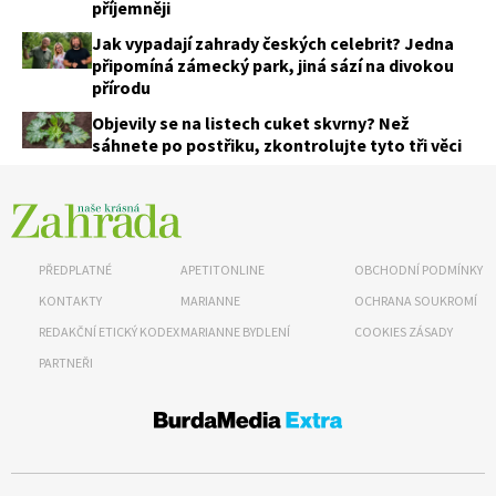
příjemněji
Jak vypadají zahrady českých celebrit? Jedna
připomíná zámecký park, jiná sází na divokou
přírodu
Objevily se na listech cuket skvrny? Než
sáhnete po postřiku, zkontrolujte tyto tři věci
PŘEDPLATNÉ
APETITONLINE
OBCHODNÍ PODMÍNKY
KONTAKTY
MARIANNE
OCHRANA SOUKROMÍ
REDAKČNÍ ETICKÝ KODEX
MARIANNE BYDLENÍ
COOKIES ZÁSADY
PARTNEŘI