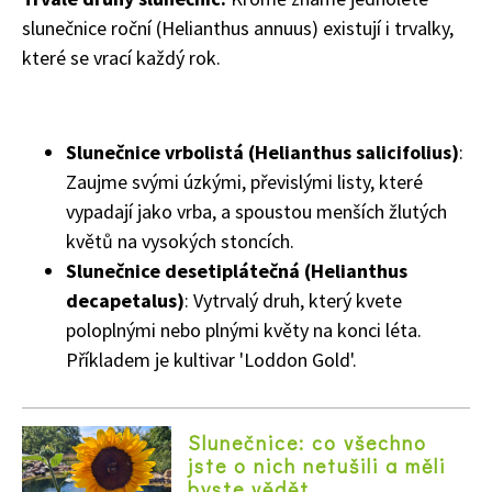
slunečnice roční (Helianthus annuus) existují i trvalky,
které se vrací každý rok.
Slunečnice vrbolistá (Helianthus salicifolius)
:
Zaujme svými úzkými, převislými listy, které
vypadají jako vrba, a spoustou menších žlutých
květů na vysokých stoncích.
Slunečnice desetiplátečná (Helianthus
decapetalus)
: Vytrvalý druh, který kvete
poloplnými nebo plnými květy na konci léta.
74 Kč
Příkladem je kultivar 'Loddon Gold'.
Objednat >
Slunečnice: co všechno
jste o nich netušili a měli
byste vědět