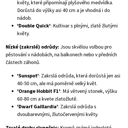
květy, které připomínají plyšového medvídka.
Dorůstá do výšky asi 40 cm a je vhodná i do
nádob.
'Double Quick'
: Kultivar s plnými, zlatě žlutými
květy.
Nízké (zakrslé) odrůdy:
Jsou skvělou volbou pro
pěstování v nádobách, na balkonech nebo v předních
65 Kč
částech záhonů.
Objednat >
Naše krásná zahrada Speciál
'Sunspot'
: Zakrslá odrůda, která dorůstá jen asi
40-50 cm, ale má poměrně velký květ.
'Orange Hobbit F1'
: Má větvený stonek, výšku
60-80 cm a kvete zlatožlutě.
'Dwarf Gaillardia'
: Zakrslá odrůda s
dvoubarevnými, žlutočervenými květy.
Trvalé druhy slunečnic:
Kromě známé jednoleté