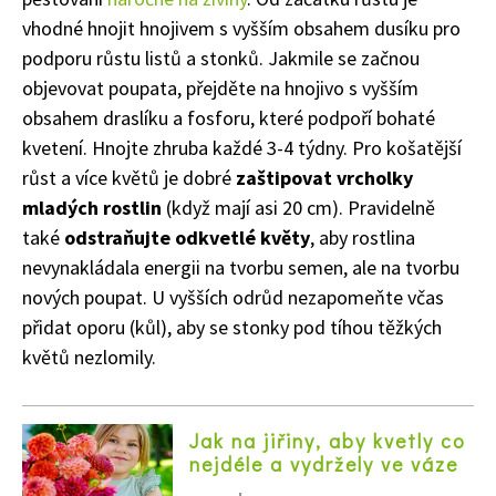
vhodné hnojit hnojivem s vyšším obsahem dusíku pro
podporu růstu listů a stonků. Jakmile se začnou
objevovat poupata, přejděte na hnojivo s vyšším
obsahem draslíku a fosforu, které podpoří bohaté
kvetení. Hnojte zhruba každé 3-4 týdny. Pro košatější
růst a více květů je dobré
zaštipovat vrcholky
mladých rostlin
(když mají asi 20 cm). Pravidelně
také
odstraňujte odkvetlé květy
, aby rostlina
nevynakládala energii na tvorbu semen, ale na tvorbu
nových poupat. U vyšších odrůd nezapomeňte včas
přidat oporu (kůl), aby se stonky pod tíhou těžkých
květů nezlomily.
Jak na jiřiny, aby kvetly co
nejdéle a vydržely ve váze