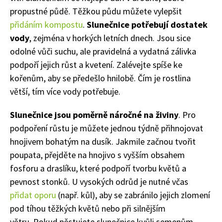
propustné půdě. Těžkou půdu můžete vylepšit
přidáním kompostu
.
Slunečnice potřebují dostatek
vody
, zejména v horkých letních dnech. Jsou sice
odolné vůči suchu, ale pravidelná a vydatná zálivka
podpoří jejich růst a kvetení. Zalévejte spíše ke
kořenům, aby se předešlo hnilobě. Čím je rostlina
větší, tím více vody potřebuje.
Slunečnice jsou poměrně náročné na živiny
. Pro
podpoření růstu je můžete jednou týdně přihnojovat
hnojivem bohatým na dusík. Jakmile začnou tvořit
poupata, přejděte na hnojivo s vyšším obsahem
fosforu a draslíku, které podpoří tvorbu květů a
pevnost stonků. U vysokých odrůd je nutné včas
přidat oporu
(např. kůl), aby se zabránilo jejich zlomení
pod tíhou těžkých květů nebo při silnějším
větru. Pokud pěstujete slunečnice kvůli semenům,