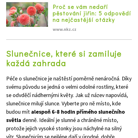
Proč se vám nedaří
pěstování jiřin: 5 odpovědí
na nejčastější otázky
www.nkz.cz
Slunečnice, které si zamiluje
každá zahrada
Péče o slunečnice je naštěstí poměrně nenáročná. Díky
svému původu se jedná o velmi odolné rostliny, které
se odvděčí nádhernými květy. Jak už název napovídá,
slunečnice milují slunce. Vyberte pro ně místo, kde
budou mít
alespoň 6-8 hodin přímého slunečního
světla
denně. Ideální je slunné a chráněné místo,
protože jejich vysoké stonky jsou náchylné na silný
vítr. Slunečnicím se nejlépe daří v úrodné, dobře