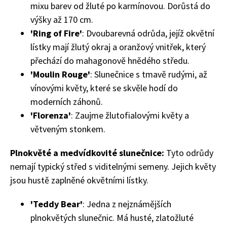
mixu barev od žluté po karmínovou. Dorůstá do
výšky až 170 cm.
'Ring of Fire'
: Dvoubarevná odrůda, jejíž okvětní
lístky mají žlutý okraj a oranžový vnitřek, který
přechází do mahagonově hnědého středu.
Naše krásná zahrada
'Moulin Rouge'
: Slunečnice s tmavě rudými, až
vínovými květy, které se skvěle hodí do
moderních záhonů.
'Florenza'
: Zaujme žlutofialovými květy a
větveným stonkem.
Plnokvěté a medvídkovité slunečnice:
Tyto odrůdy
nemají typický střed s viditelnými semeny. Jejich květy
jsou hustě zaplněné okvětními lístky.
'Teddy Bear'
: Jedna z nejznámějších
plnokvětých slunečnic. Má husté, zlatožluté