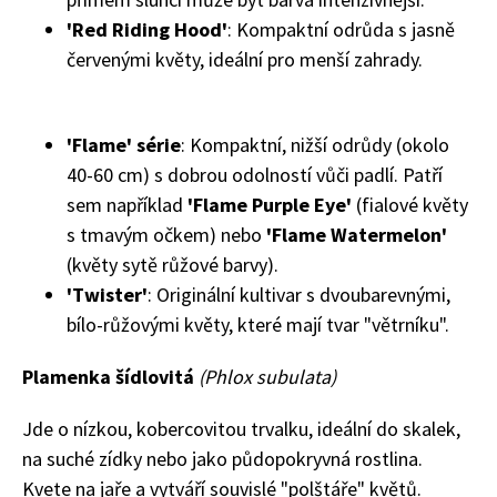
'Red Riding Hood'
: Kompaktní odrůda s jasně
červenými květy, ideální pro menší zahrady.
'Flame' série
: Kompaktní, nižší odrůdy (okolo
40-60 cm) s dobrou odolností vůči padlí. Patří
sem například
'Flame Purple Eye'
(fialové květy
s tmavým očkem) nebo
'Flame Watermelon'
(květy sytě růžové barvy).
'Twister'
: Originální kultivar s dvoubarevnými,
bílo-růžovými květy, které mají tvar "větrníku".
Plamenka šídlovitá
(Phlox subulata)
Jde o nízkou, kobercovitou trvalku, ideální do skalek,
na suché zídky nebo jako půdopokryvná rostlina.
Kvete na jaře a vytváří souvislé "polštáře" květů.