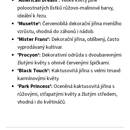
poloostnatých lístků růžovo-malinové barvy,
ideální k řezu.
'Musette':
Červenobílá dekorační jiřina menšího
vzrůstu, vhodná do záhonů i nádob.
'Mister Frans':
Dekorační jiřina, oblíbený, často
vyprodávaný kultivar.
'Procyon':
Dekorativní odrůda s dvoubarevnými
žlutými květy s ohnivě červenými špičkami.
'Black Touch':
Kaktusovitá jiřina s velmi tmavě
karmínovými květy.
'Park Princess':
Oceněná kaktusovitá jiřina s
růžovými, střapatými květy a žlutým středem,
vhodná i do květináčů.