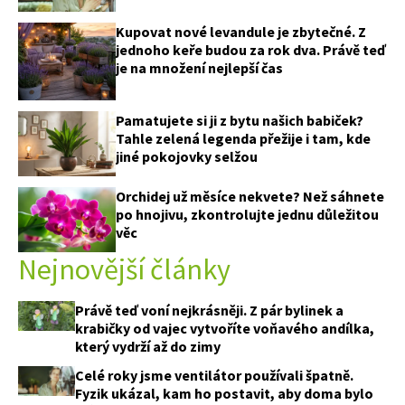
Kupovat nové levandule je zbytečné. Z
jednoho keře budou za rok dva. Právě teď
je na množení nejlepší čas
Pamatujete si ji z bytu našich babiček?
Tahle zelená legenda přežije i tam, kde
jiné pokojovky selžou
Orchidej už měsíce nekvete? Než sáhnete
po hnojivu, zkontrolujte jednu důležitou
věc
Nejnovější články
Právě teď voní nejkrásněji. Z pár bylinek a
krabičky od vajec vytvoříte voňavého andílka,
který vydrží až do zimy
Celé roky jsme ventilátor používali špatně.
Fyzik ukázal, kam ho postavit, aby doma bylo