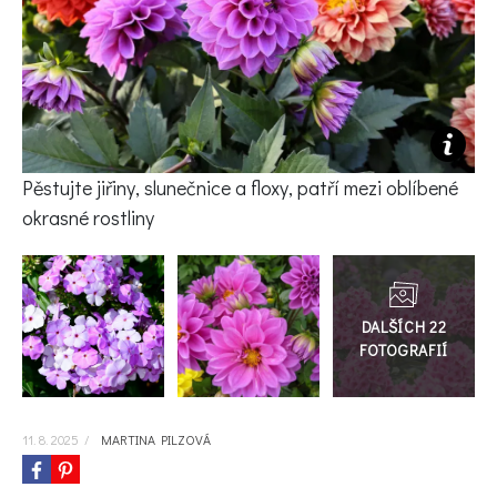
KVÍZY A TESTY
Pěstujte jiřiny, slunečnice a floxy, patří mezi oblíbené
okrasné rostliny
Přejít
do
galerie
11. 8. 2025
/
MARTINA PILZOVÁ