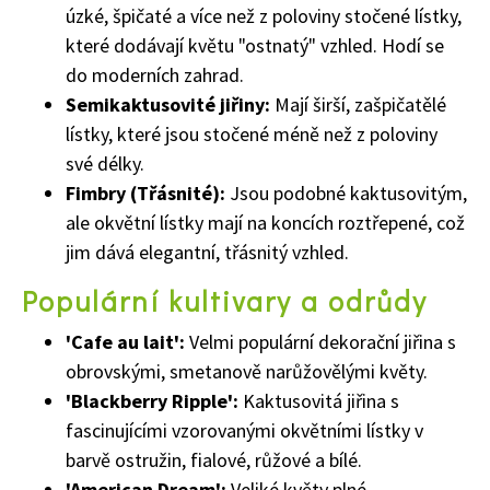
úzké, špičaté a více než z poloviny stočené lístky,
které dodávají květu "ostnatý" vzhled. Hodí se
do moderních zahrad.
Semikaktusovité jiřiny:
Mají širší, zašpičatělé
lístky, které jsou stočené méně než z poloviny
své délky.
Fimbry (Třásnité):
Jsou podobné kaktusovitým,
ale okvětní lístky mají na koncích roztřepené, což
jim dává elegantní, třásnitý vzhled.
Populární kultivary a odrůdy
'Cafe au lait':
Velmi populární dekorační jiřina s
obrovskými, smetanově narůžovělými květy.
'Blackberry Ripple':
Kaktusovitá jiřina s
fascinujícími vzorovanými okvětními lístky v
barvě ostružin, fialové, růžové a bílé.
'American Dream':
Veliké květy plné