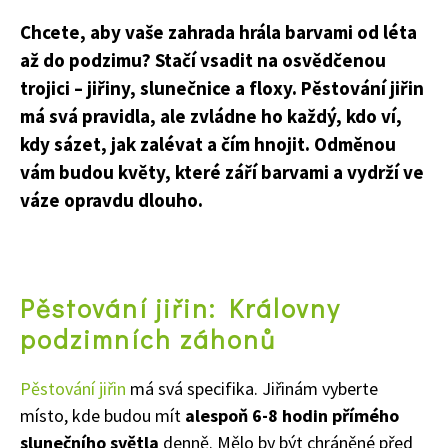
Chcete, aby vaše zahrada hrála barvami od léta
až do podzimu? Stačí vsadit na osvědčenou
trojici – jiřiny, slunečnice a floxy. Pěstování jiřin
má svá pravidla, ale zvládne ho každý, kdo ví,
kdy sázet, jak zalévat a čím hnojit. Odměnou
vám budou květy, které září barvami a vydrží ve
váze opravdu dlouho.
Pěstování jiřin: Královny
podzimních záhonů
Pěstování jiřin
má svá specifika. Jiřinám vyberte
místo, kde budou mít
alespoň 6-8 hodin přímého
slunečního světla
denně. Mělo by být chráněné před