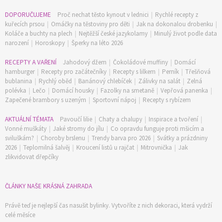
DOPORUČUJEME
Proč nechat těsto kynout v lednici
|
Rychlé recepty z
kuřecích prsou
|
Omáčky na těstoviny pro děti
|
Jak na dokonalou drobenku
|
Koláče a buchty na plech
|
Nejtěžší české jazykolamy
|
Minulý život podle data
narození
|
Horoskopy
|
Šperky na léto 2026
RECEPTY A VAŘENÍ
Jahodový džem
|
Čokoládové muffiny
|
Domácí
hamburger
|
Recepty pro začátečníky
|
Recepty s lilkem
|
Perník
|
Třešňová
bublanina
|
Rychlý oběd
|
Banánový chlebíček
|
Zálivky na salát
|
Zelná
polévka
|
Lečo
|
Domácí housky
|
Fazolky na smetaně
|
Vepřová panenka
|
Zapečené brambory s uzeným
|
Sportovní nápoj
|
Recepty s rybízem
AKTUÁLNÍ TÉMATA
Pavoučí lilie
|
Chaty a chalupy
|
Inspirace a tvoření
|
Vonné muškáty
|
Jaké stromy do jílu
|
Co opravdu funguje proti mšicím a
sviluškám?
|
Choroby brslenu
|
Trendy barva pro 2026
|
Svátky a prázdniny
2026
|
Teplomilná šalvěj
|
Kroucení listů u rajčat
|
Mitrovnička
|
Jak
zlikvidovat dřepčíky
ČLÁNKY NAŠE KRÁSNÁ ZAHRADA
Právě teď je nejlepší čas nasušit bylinky. Vytvoříte z nich dekoraci, která vydrží
celé měsíce