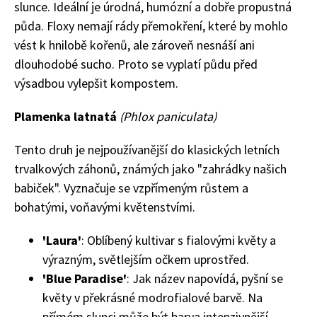
slunce. Ideální je úrodná, humózní a dobře propustná
půda. Floxy nemají rády přemokření, které by mohlo
vést k hnilobě kořenů, ale zároveň nesnáší ani
dlouhodobé sucho. Proto se vyplatí půdu před
výsadbou vylepšit kompostem.
Plamenka latnatá
(Phlox paniculata)
Tento druh je nejpoužívanější do klasických letních
trvalkových záhonů, známých jako "zahrádky našich
babiček". Vyznačuje se vzpřímeným růstem a
bohatými, voňavými květenstvími.
'Laura'
: Oblíbený kultivar s fialovými květy a
výrazným, světlejším očkem uprostřed.
'Blue Paradise'
: Jak název napovídá, pyšní se
květy v překrásné modrofialové barvě. Na
přímém slunci může být barva intenzivnější.