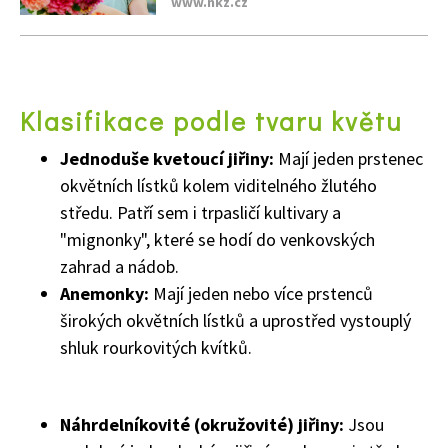
www.nkz.cz
Klasifikace podle tvaru květu
Jednoduše kvetoucí jiřiny:
Mají jeden prstenec
okvětních lístků kolem viditelného žlutého
středu. Patří sem i trpasličí kultivary a
"mignonky", které se hodí do venkovských
zahrad a nádob.
Anemonky:
Mají jeden nebo více prstenců
širokých okvětních lístků a uprostřed vystouplý
shluk rourkovitých kvítků.
Náhrdelníkovité (okružovité) jiřiny:
Jsou