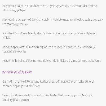
Ve vedrech záleží na každém metru. Fyzik vysvětluje, proč ventilátor mimo
okno funguje lépe
Nahlédněte do zahrad českých celebrit. Najdete mezi nimi jedlou zahradu, park
i romantický venkov
Na listech cuket se objevily skvrny. Často za nimi stojí slunce nebo špatná
zálivka
Soda, popel i droždí mohou rajčatům prospět. Při hnojení ale rozhoduje
správné dávkování
Právě teď je nejlepší čas namnožit levanduli. Řízky do zimy stihnou zakořenit
DOPORUČENÉ ČLÁNKY
Zahradní architekt Ferdinand Leffler prozradil největší prohřešky českých
zahrad: Nejvíc je hyzdí vířivky
Tajemství dokonale křupavých řízků: Místo části mouky použijte škrob.
Důležitý je ale poměr