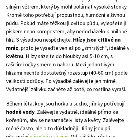
silným větrem, který by mohl polámat vysoké stonky.
Kromě toho potřebují propustnou, humózní a živnou
půdu. Pokud máte těžkou jílovitou půdu, vylepšete ji
pískem nebo kompostem, aby nedocházelo k hnilobě
hlíz. S výsadbou nespěchejte.
Hlízy jsou citlivé na
mráz
, proto je vysaďte ven až po „zmrzlých“, ideálně v
květnu
. Hlízy sázejte do hloubky asi 5-10 cm, s
rašícími očky směrem nahoru. Mezi jednotlivými
hlízami nechte dostatečný rozestup (40-60 cm) podle
velikosti odrůdy. Po výsadbě zalévejte jen mírně.
Vydatnější zálivku začněte až poté, co rostlina vyraší.
Během léta, kdy jsou horka a sucho, jiřinky potřebují
hodně vody
. Zalévejte vydatně, ideálně přímo ke
kořenům, aby se nenamáčely listy a květy. Zalévejte
méně často, ale o to důkladněji. Jiřiny jsou při
pěstování
náročné na živiny
. Od začátku růstu je