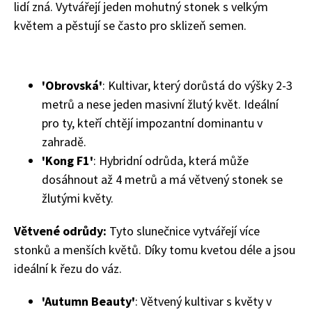
lidí zná. Vytvářejí jeden mohutný stonek s velkým
květem a pěstují se často pro sklizeň semen.
'Obrovská'
: Kultivar, který dorůstá do výšky 2-3
metrů a nese jeden masivní žlutý květ. Ideální
pro ty, kteří chtějí impozantní dominantu v
zahradě.
'Kong F1'
: Hybridní odrůda, která může
dosáhnout až 4 metrů a má větvený stonek se
žlutými květy.
Větvené odrůdy:
Tyto slunečnice vytvářejí více
stonků a menších květů. Díky tomu kvetou déle a jsou
ideální k řezu do váz.
'Autumn Beauty'
: Větvený kultivar s květy v