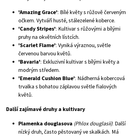
'Amazing Grace'
: Bílé květy s růžově červeným
očkem. Vytváří husté, stálezelené koberce.
'Candy Stripes'
: Kultivar s růžovými a bílými
pruhy na okvětních lístcích.
'Scarlet Flame'
: Vyniká výraznou, světle
červenou barvou květů.
'Bavaria'
: Exkluzivní kultivar s bílými květy a
modrým středem.
'Emerald Cushion Blue'
: Nádherná kobercová
trvalka s bohatou záplavou světle fialových
květů.
Další zajímavé druhy a kultivary
Plamenka douglasova
(Phlox douglasii)
: Další
nízký druh, často pěstovaný ve skalkách. Má