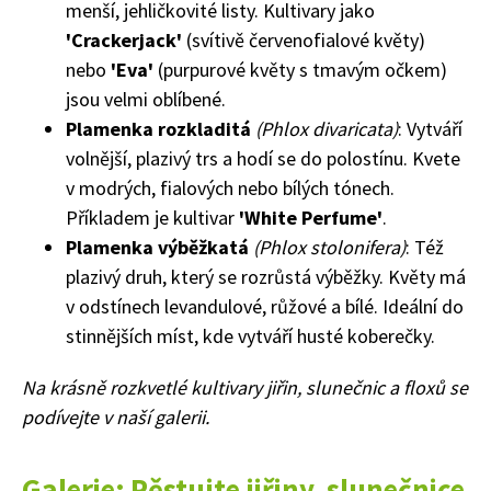
menší, jehličkovité listy. Kultivary jako
'Crackerjack'
(svítivě červenofialové květy)
nebo
'Eva'
(purpurové květy s tmavým očkem)
jsou velmi oblíbené.
Plamenka rozkladitá
(Phlox divaricata)
: Vytváří
volnější, plazivý trs a hodí se do polostínu. Kvete
v modrých, fialových nebo bílých tónech.
Příkladem je kultivar
'White Perfume'
.
Plamenka výběžkatá
(Phlox stolonifera)
: Též
plazivý druh, který se rozrůstá výběžky. Květy má
v odstínech levandulové, růžové a bílé. Ideální do
stinnějších míst, kde vytváří husté koberečky.
Na krásně rozkvetlé kultivary jiřin, slunečnic a floxů se
podívejte v naší galerii.
Galerie: Pěstujte jiřiny, slunečnice