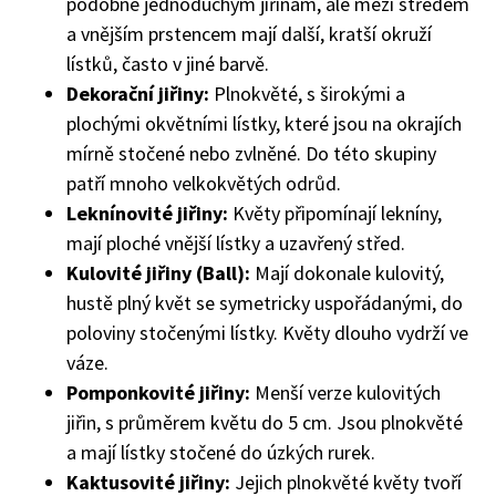
podobné jednoduchým jiřinám, ale mezi středem
a vnějším prstencem mají další, kratší okruží
lístků, často v jiné barvě.
Dekorační jiřiny:
Plnokvěté, s širokými a
plochými okvětními lístky, které jsou na okrajích
mírně stočené nebo zvlněné. Do této skupiny
patří mnoho velkokvětých odrůd.
Leknínovité jiřiny:
Květy připomínají lekníny,
mají ploché vnější lístky a uzavřený střed.
Kulovité jiřiny (Ball):
Mají dokonale kulovitý,
hustě plný květ se symetricky uspořádanými, do
poloviny stočenými lístky. Květy dlouho vydrží ve
váze.
Pomponkovité jiřiny:
Menší verze kulovitých
jiřin, s průměrem květu do 5 cm. Jsou plnokvěté
a mají lístky stočené do úzkých rurek.
Kaktusovité jiřiny:
Jejich plnokvěté květy tvoří