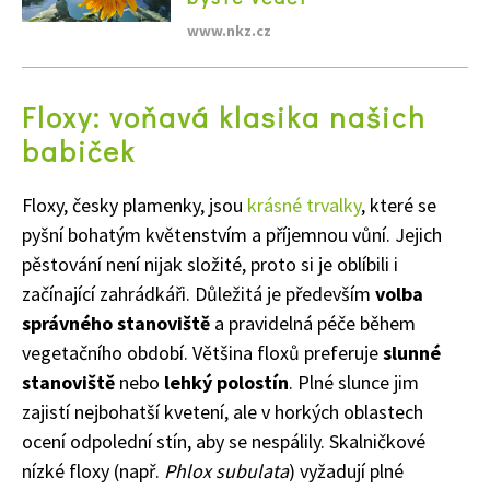
www.nkz.cz
Floxy: voňavá klasika našich
babiček
Floxy, česky plamenky, jsou
krásné trvalky
, které se
pyšní bohatým květenstvím a příjemnou vůní. Jejich
pěstování není nijak složité, proto si je oblíbili i
začínající zahrádkáři. Důležitá je především
volba
správného stanoviště
a pravidelná péče během
vegetačního období. Většina floxů preferuje
slunné
stanoviště
nebo
lehký polostín
. Plné slunce jim
zajistí nejbohatší kvetení, ale v horkých oblastech
ocení odpolední stín, aby se nespálily. Skalničkové
nízké floxy (např.
Phlox subulata
) vyžadují plné