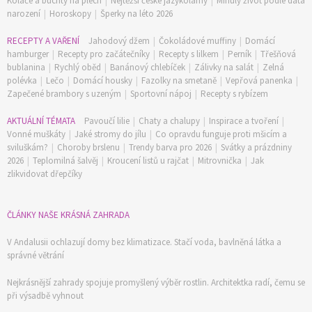
Koláče a buchty na plech
|
Nejtěžší české jazykolamy
|
Minulý život podle data
narození
|
Horoskopy
|
Šperky na léto 2026
RECEPTY A VAŘENÍ
Jahodový džem
|
Čokoládové muffiny
|
Domácí
hamburger
|
Recepty pro začátečníky
|
Recepty s lilkem
|
Perník
|
Třešňová
bublanina
|
Rychlý oběd
|
Banánový chlebíček
|
Zálivky na salát
|
Zelná
polévka
|
Lečo
|
Domácí housky
|
Fazolky na smetaně
|
Vepřová panenka
|
Zapečené brambory s uzeným
|
Sportovní nápoj
|
Recepty s rybízem
AKTUÁLNÍ TÉMATA
Pavoučí lilie
|
Chaty a chalupy
|
Inspirace a tvoření
|
Vonné muškáty
|
Jaké stromy do jílu
|
Co opravdu funguje proti mšicím a
sviluškám?
|
Choroby brslenu
|
Trendy barva pro 2026
|
Svátky a prázdniny
2026
|
Teplomilná šalvěj
|
Kroucení listů u rajčat
|
Mitrovnička
|
Jak
zlikvidovat dřepčíky
ČLÁNKY NAŠE KRÁSNÁ ZAHRADA
V Andalusii ochlazují domy bez klimatizace. Stačí voda, bavlněná látka a
správné větrání
Nejkrásnější zahrady spojuje promyšlený výběr rostlin. Architektka radí, čemu se
při výsadbě vyhnout