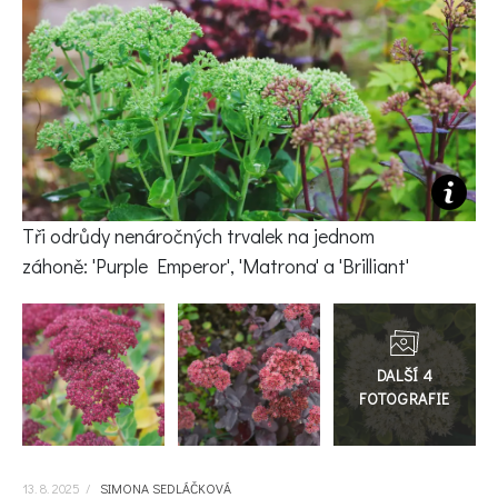
KVÍZY A TESTY
Tři odrůdy nenáročných trvalek na jednom
záhoně:
'Purple Emperor', 'Matrona' a 'Brilliant'
Přejít
do
galerie
13. 8. 2025
/
SIMONA SEDLÁČKOVÁ