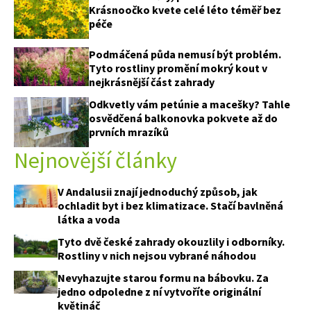
Krásnoočko kvete celé léto téměř bez
péče
Podmáčená půda nemusí být problém.
Tyto rostliny promění mokrý kout v
nejkrásnější část zahrady
Odkvetly vám petúnie a macešky? Tahle
osvědčená balkonovka pokvete až do
prvních mrazíků
Nejnovější články
V Andalusii znají jednoduchý způsob, jak
ochladit byt i bez klimatizace. Stačí bavlněná
látka a voda
Tyto dvě české zahrady okouzlily i odborníky.
Rostliny v nich nejsou vybrané náhodou
Nevyhazujte starou formu na bábovku. Za
jedno odpoledne z ní vytvoříte originální
květináč