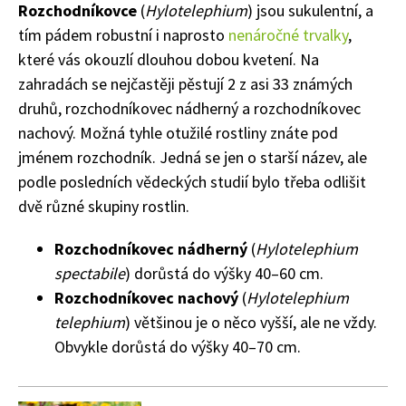
Rozchodníkovce
(
Hylotelephium
) jsou sukulentní, a
tím pádem robustní i naprosto
nenáročné trvalky
,
které vás okouzlí dlouhou dobou kvetení. Na
zahradách se nejčastěji pěstují 2 z asi 33 známých
druhů, rozchodníkovec nádherný a rozchodníkovec
nachový. Možná tyhle otužilé rostliny znáte pod
jménem rozchodník. Jedná se jen o starší název, ale
podle posledních vědeckých studií bylo třeba odlišit
dvě různé skupiny rostlin.
Rozchodníkovec nádherný
(
Hylotelephium
spectabile
) dorůstá do výšky 40–60 cm.
Rozchodníkovec nachový
(
Hylotelephium
telephium
) většinou je o něco vyšší, ale ne vždy.
Obvykle dorůstá do výšky 40–70 cm.