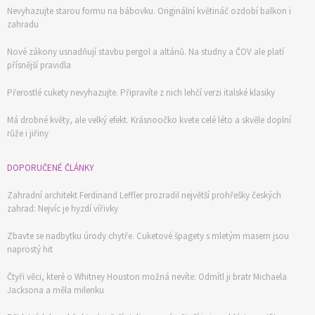
Nevyhazujte starou formu na bábovku. Originální květináč ozdobí balkon i
zahradu
Nové zákony usnadňují stavbu pergol a altánů. Na studny a ČOV ale platí
přísnější pravidla
Přerostlé cukety nevyhazujte. Připravíte z nich lehčí verzi italské klasiky
Má drobné květy, ale velký efekt. Krásnoočko kvete celé léto a skvěle doplní
růže i jiřiny
DOPORUČENÉ ČLÁNKY
Zahradní architekt Ferdinand Leffler prozradil největší prohřešky českých
zahrad: Nejvíc je hyzdí vířivky
Zbavte se nadbytku úrody chytře. Cuketové špagety s mletým masem jsou
naprostý hit
Čtyři věci, které o Whitney Houston možná nevíte: Odmítl ji bratr Michaela
Jacksona a měla milenku