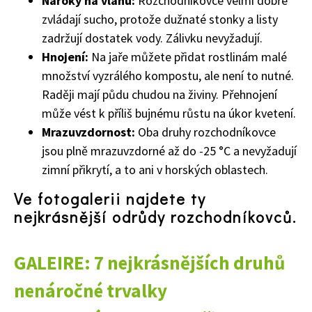
Nároky na vláhu:
Rozchodníkovce velmi dobře
zvládají sucho, protože dužnaté stonky a listy
zadržují dostatek vody. Zálivku nevyžadují.
Hnojení:
Na jaře můžete přidat rostlinám malé
množství vyzrálého kompostu, ale není to nutné.
Raději mají půdu chudou na živiny. Přehnojení
může vést k příliš bujnému růstu na úkor kvetení.
65 Kč
Mrazuvzdornost:
Oba druhy rozchodníkovce
Objednat >
jsou plně mrazuvzdorné až do -25 °C a nevyžadují
Naše krásná zahrada Speciál
zimní přikrytí, a to ani v horských oblastech.
Ve fotogalerii najdete ty
nejkrásnější odrůdy rozchodníkovců.
GALEIRE: 7 nejkrásnějších druhů
nenáročné trvalky