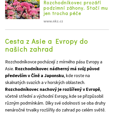
Rozchodníkovec prozáří
podzimní záhony. Stačí mu
jen trocha péče
www.nkz.cz
Cesta z Asie a Evropy do
našich zahrad
Rozchodníkovce pocházejí z mírného pásu Evropy a
Asie.
Rozchodníkovec nádherný má svůj původ
především v Číně a Japonsku
, kde roste na
skalnatých svazích a v horských oblastech.
Rozchodníkovec nachový je rozšířený v Evropě
,
včetně střední a východní Evropy, kde se přizpůsobil
různým podmínkám. Díky své odolnosti se oba druhy
nenáročné trvalky rozšířily do zahrad po celém světě.