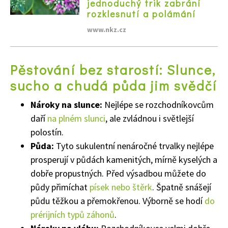
jednoduchý trik zabrání
rozklesnutí a polámání
www.nkz.cz
Naše krásná zahrada
Pěstování bez starostí: Slunce,
sucho a chudá půda jim svědčí
Nároky na slunce:
Nejlépe se rozchodníkovcům
daří
na plném slunci
, ale zvládnou i světlejší
polostín.
Půda:
Tyto sukulentní nenáročné trvalky nejlépe
prosperují v půdách kamenitých, mírně kyselých a
dobře propustných. Před výsadbou můžete do
půdy přimíchat
písek nebo štěrk
. Špatně snášejí
půdu těžkou a přemokřenou. Výborně se hodí
do
prérijních typů záhonů
.