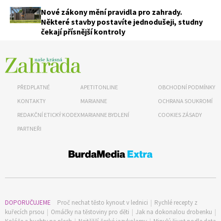
Nové zákony mění pravidla pro zahrady.
Některé stavby postavíte jednodušeji, studny
čekají přísnější kontroly
PŘEDPLATNÉ
APETITONLINE
OBCHODNÍ PODMÍNKY
KONTAKTY
MARIANNE
OCHRANA SOUKROMÍ
REDAKČNÍ ETICKÝ KODEX
MARIANNE BYDLENÍ
COOKIES ZÁSADY
PARTNEŘI
DOPORUČUJEME
Proč nechat těsto kynout v lednici
|
Rychlé recepty z
kuřecích prsou
|
Omáčky na těstoviny pro děti
|
Jak na dokonalou drobenku
|