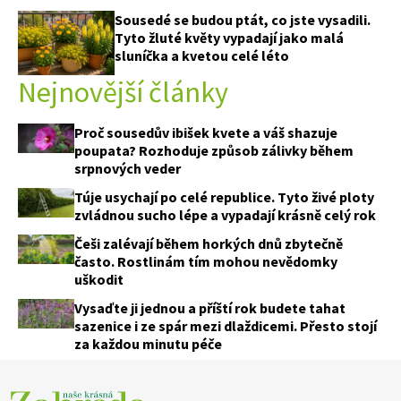
Sousedé se budou ptát, co jste vysadili.
Tyto žluté květy vypadají jako malá
sluníčka a kvetou celé léto
Nejnovější články
Proč sousedův ibišek kvete a váš shazuje
poupata? Rozhoduje způsob zálivky během
srpnových veder
Túje usychají po celé republice. Tyto živé ploty
zvládnou sucho lépe a vypadají krásně celý rok
Češi zalévají během horkých dnů zbytečně
často. Rostlinám tím mohou nevědomky
uškodit
Vysaďte ji jednou a příští rok budete tahat
sazenice i ze spár mezi dlaždicemi. Přesto stojí
za každou minutu péče