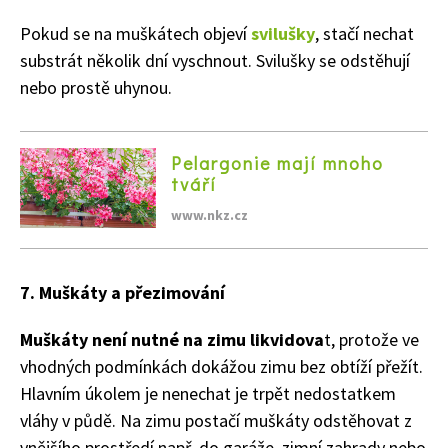
Pokud se na muškátech objeví
svilušky
, stačí nechat
substrát několik dní vyschnout. Svilušky se odstěhují
nebo prostě uhynou.
Pelargonie mají mnoho
tváří
www.nkz.cz
7. Muškáty a přezimování
65 Kč
Muškáty není nutné na zimu likvidova
t, protože ve
Objednat >
vhodných podmínkách dokážou zimu bez obtíží přežít.
Naše krásná zahrada Speciál
Hlavním úkolem je nenechat je trpět nedostatkem
vláhy v půdě. Na zimu postačí muškáty odstěhovat z
vnějšího prostředí např. do garáže, zimní zahrady nebo