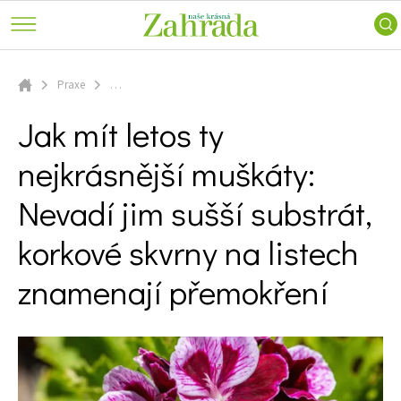
keře
a
Ferdinand
Trvalky
příroda
radí
Vodní
Nářadí
Skip
ZahrAppka
rostliny
a
to
Praxe
…
ATLAS ROSTLIN
Inspirace
technika
Úvodní stránka
Růže
main
Jak mít letos ty nejkrásnější muškáty: Nevadí jim sušší substrát,
Voda
Užitková
Jak mít letos ty
content
korkové skvrny na listech znamenají přemokření
PRAXE
na
zahrada
zahradě
nejkrásnější muškáty:
ZAHRADNÍ ARCHITEKTURA
Stavby
Zahradní
Zahrady
Nevadí jim sušší substrát,
turistika
PORADNA
slavných
Zelená
Návštěvy
korkové skvrny na listech
domácnost
ZAHRADY
zahrad
Domácí
znamenají přemokření
VIDEA
mazlíčci
Dekorace
VOLNÝ ČAS
Zajímavosti
SOUTĚŽTE O CENY