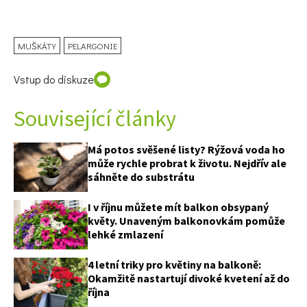
MUŠKÁTY
PELARGONIE
Vstup do diskuze
Související články
Má potos svěšené listy? Rýžová voda ho
může rychle probrat k životu. Nejdřív ale
sáhněte do substrátu
I v říjnu můžete mít balkon obsypaný
květy. Unaveným balkonovkám pomůže
lehké zmlazení
4 letní triky pro květiny na balkoně:
Okamžitě nastartují divoké kvetení až do
října