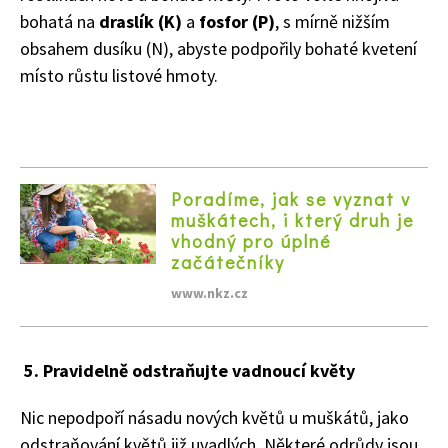
bohatá na
draslík (K)
a
fosfor (P)
, s mírně nižším
obsahem dusíku (N), abyste podpořily bohaté kvetení
místo růstu listové hmoty.
Poradíme, jak se vyznat v
muškátech, i který druh je
vhodný pro úplné
začátečníky
www.nkz.cz
5. Pravidelně odstraňujte vadnoucí květy
Nic nepodpoří násadu nových květů u muškátů, jako
odstraňování květů již uvadlých. Některé odrůdy jsou