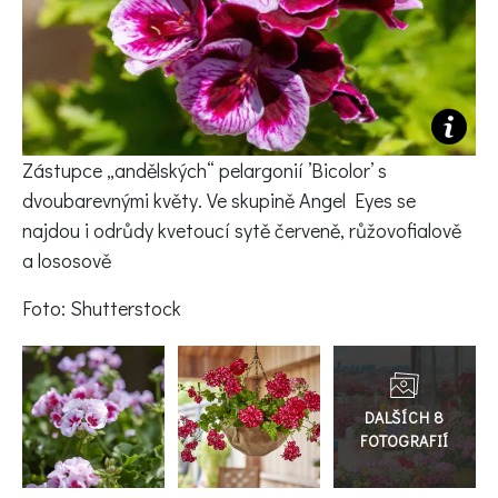
KVÍZY A TESTY
Zástupce „andělských“ pelargonií
’
Bicolor
’ s
dvoubarevnými květy. Ve skupině Angel Eyes
se
najdou i odrůdy kvetoucí sytě červeně, růžovofialově
a lososově
Foto: Shutterstock
Přejít
do
galerie