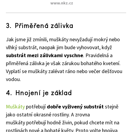
www.nkz.cz
3. Přiměřená zálivka
Jak jsme již zmínili, muškáty nevyžadují mokrý nebo
vlhký substrát, naopak jim bude vyhovovat, když
substrát mezi zálivkami vyschne
. Pravidelná a
přiměřená zálivka je však zárukou bohatého kvetení.
Vyplatí se muškáty zalévat ráno nebo večer dešťovou
vodou.
4. Hnojení je základ
Muškáty
potřebují
dobře vyživený substrát
stejně
jako ostatní okrasné rostliny. A zrovna
muškáty
potřebují hodně živin, pokud chcete mít na
rostlinách nové a bohaté květy. Proto volte
hnojiva