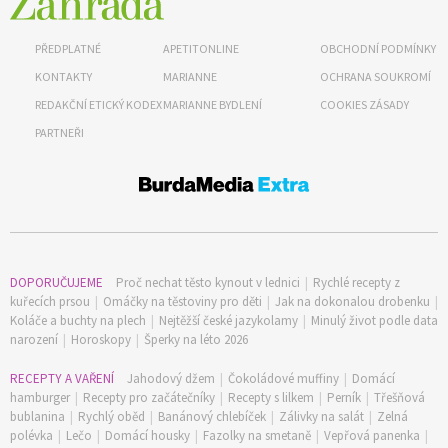
PŘEDPLATNÉ
APETITONLINE
OBCHODNÍ PODMÍNKY
KONTAKTY
MARIANNE
OCHRANA SOUKROMÍ
REDAKČNÍ ETICKÝ KODEX
MARIANNE BYDLENÍ
COOKIES ZÁSADY
PARTNEŘI
DOPORUČUJEME
Proč nechat těsto kynout v lednici
|
Rychlé recepty z
kuřecích prsou
|
Omáčky na těstoviny pro děti
|
Jak na dokonalou drobenku
|
Koláče a buchty na plech
|
Nejtěžší české jazykolamy
|
Minulý život podle data
narození
|
Horoskopy
|
Šperky na léto 2026
RECEPTY A VAŘENÍ
Jahodový džem
|
Čokoládové muffiny
|
Domácí
hamburger
|
Recepty pro začátečníky
|
Recepty s lilkem
|
Perník
|
Třešňová
bublanina
|
Rychlý oběd
|
Banánový chlebíček
|
Zálivky na salát
|
Zelná
polévka
|
Lečo
|
Domácí housky
|
Fazolky na smetaně
|
Vepřová panenka
|