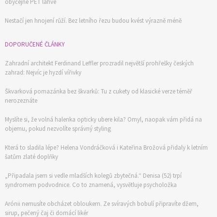
obyčejné PET lahve
Nestačí jen hnojení růží. Bez letního řezu budou kvést výrazně méně
DOPORUČENÉ ČLÁNKY
Zahradní architekt Ferdinand Leffler prozradil největší prohřešky českých
zahrad: Nejvíc je hyzdí vířivky
Škvarková pomazánka bez škvarků: Tu z cukety od klasické verze téměř
nerozeznáte
Myslíte si, že volná halenka opticky ubere kila? Omyl, naopak vám přidá na
objemu, pokud nezvolíte správný styling
Která to sladila lépe? Helena Vondráčková i Kateřina Brožová přidaly k letním
šatům zlaté doplňky
„Připadala jsem si vedle mladších kolegů zbytečná.“ Denisa (52) trpí
syndromem podvodnice. Co to znamená, vysvětluje psycholožka
Arónii nemusíte obcházet obloukem. Ze svíravých bobulí připravíte džem,
sirup, pečený čaj či domácí likér