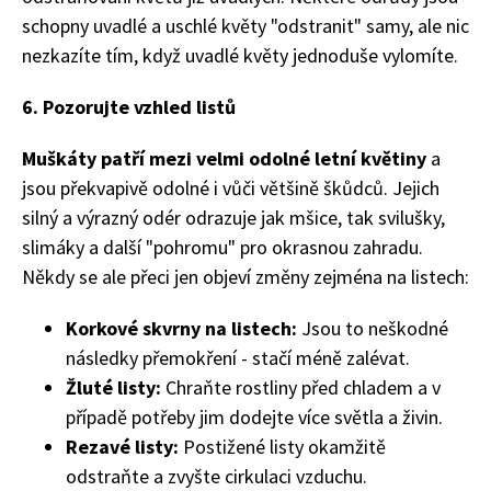
schopny uvadlé a uschlé květy "odstranit" samy, ale nic
nezkazíte tím, když uvadlé květy jednoduše vylomíte.
6. Pozorujte vzhled listů
Muškáty patří mezi velmi odolné letní květiny
a
jsou překvapivě odolné i vůči většině škůdců. Jejich
silný a výrazný odér odrazuje jak mšice, tak svilušky,
slimáky a další "pohromu" pro okrasnou zahradu.
Naše krásná zahrada
Někdy se ale přeci jen objeví změny zejména na listech:
Korkové skvrny na listech:
Jsou to neškodné
následky přemokření - stačí méně zalévat.
Žluté listy:
Chraňte rostliny před chladem a v
případě potřeby jim dodejte více světla a živin.
Rezavé listy:
Postižené listy okamžitě
odstraňte a zvyšte cirkulaci vzduchu.