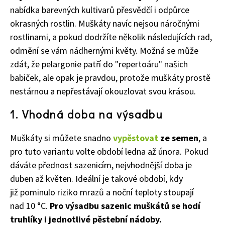
nabídka barevných kultivarů přesvědčí i odpůrce
okrasných rostlin. Muškáty navíc nejsou náročnými
rostlinami, a pokud dodržíte několik následujících rad,
odmění se vám nádhernými květy. Možná se může
zdát, že pelargonie patří do "repertoáru" našich
babiček, ale opak je pravdou, protože muškáty prostě
nestárnou a nepřestávají okouzlovat svou krásou.
1. Vhodná doba na výsadbu
Muškáty si můžete snadno
vypěstovat
ze semen
, a
pro tuto variantu volte období ledna až února. Pokud
dáváte přednost sazenicím, nejvhodnější doba je
duben až květen. Ideální je takové období, kdy
již
pominulo riziko mrazů a noční teploty stoupají
nad 10 °C.
Pro výsadbu sazenic muškátů se hodí
truhlíky i jednotlivé pěstební nádoby.