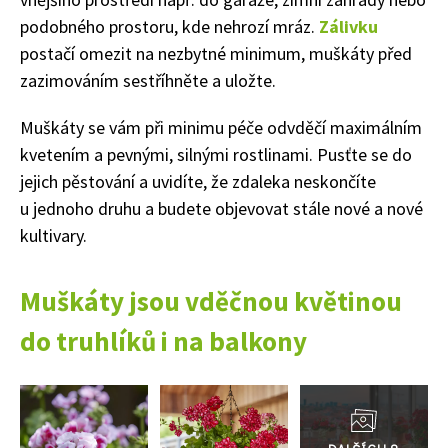
podobného prostoru, kde nehrozí mráz.
Zálivku
postačí omezit na nezbytné minimum, muškáty před
zazimováním sestříhněte a uložte.
Muškáty se vám při minimu péče odvděčí maximálním
kvetením a pevnými, silnými rostlinami. Pusťte se do
jejich pěstování a uvidíte, že zdaleka neskončíte
u jednoho druhu a budete objevovat stále nové a nové
kultivary.
Muškáty jsou vděčnou květinou
do truhlíků i na balkony
Přejít
do
74 Kč
galerie