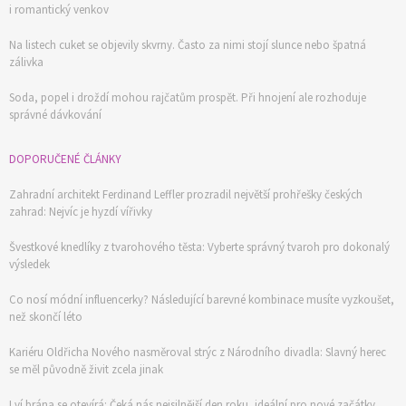
i romantický venkov
Na listech cuket se objevily skvrny. Často za nimi stojí slunce nebo špatná
zálivka
Soda, popel i droždí mohou rajčatům prospět. Při hnojení ale rozhoduje
správné dávkování
DOPORUČENÉ ČLÁNKY
Zahradní architekt Ferdinand Leffler prozradil největší prohřešky českých
zahrad: Nejvíc je hyzdí vířivky
Švestkové knedlíky z tvarohového těsta: Vyberte správný tvaroh pro dokonalý
výsledek
Co nosí módní influencerky? Následující barevné kombinace musíte vyzkoušet,
než skončí léto
Kariéru Oldřicha Nového nasměroval strýc z Národního divadla: Slavný herec
se měl původně živit zcela jinak
Lví brána se otevírá: Čeká nás nejsilnější den roku, ideální pro nové začátky