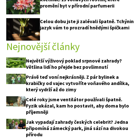
promění byt v přírodní parfumerii
Celou dobu jste ji zalévali špatně. Tchýnin
jazyk vám to prozradí hnědými špičkami
Nejnovější články
Největší výživový poklad srpnové zahrady?
Většina lidí ho přejde bez povšimnutí
Právě teď voní nejkrásněji. Z pár bylinek a
krabičky od vajec vytvoříte voňavého andílka,
který vydrží až do zimy
Celé roky jsme ventilátor používali špatně.
Fyzik ukázal, kam ho postavit, aby doma bylo
příjemněji
Jak vypadají zahrady českých celebrit? Jedna
připomíná zámecký park, jiná sází na divokou
přírodu