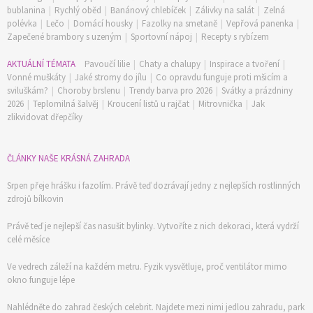
bublanina
|
Rychlý oběd
|
Banánový chlebíček
|
Zálivky na salát
|
Zelná
polévka
|
Lečo
|
Domácí housky
|
Fazolky na smetaně
|
Vepřová panenka
|
Zapečené brambory s uzeným
|
Sportovní nápoj
|
Recepty s rybízem
AKTUÁLNÍ TÉMATA
Pavoučí lilie
|
Chaty a chalupy
|
Inspirace a tvoření
|
Vonné muškáty
|
Jaké stromy do jílu
|
Co opravdu funguje proti mšicím a
sviluškám?
|
Choroby brslenu
|
Trendy barva pro 2026
|
Svátky a prázdniny
2026
|
Teplomilná šalvěj
|
Kroucení listů u rajčat
|
Mitrovnička
|
Jak
zlikvidovat dřepčíky
ČLÁNKY NAŠE KRÁSNÁ ZAHRADA
Srpen přeje hrášku i fazolím. Právě teď dozrávají jedny z nejlepších rostlinných
zdrojů bílkovin
Právě teď je nejlepší čas nasušit bylinky. Vytvoříte z nich dekoraci, která vydrží
celé měsíce
Ve vedrech záleží na každém metru. Fyzik vysvětluje, proč ventilátor mimo
okno funguje lépe
Nahlédněte do zahrad českých celebrit. Najdete mezi nimi jedlou zahradu, park