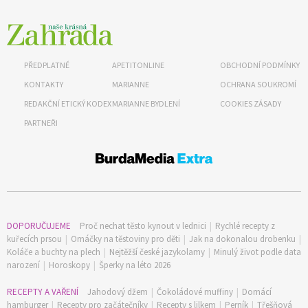
PŘEDPLATNÉ
APETITONLINE
OBCHODNÍ PODMÍNKY
KONTAKTY
MARIANNE
OCHRANA SOUKROMÍ
REDAKČNÍ ETICKÝ KODEX
MARIANNE BYDLENÍ
COOKIES ZÁSADY
PARTNEŘI
DOPORUČUJEME
Proč nechat těsto kynout v lednici
|
Rychlé recepty z
kuřecích prsou
|
Omáčky na těstoviny pro děti
|
Jak na dokonalou drobenku
|
Koláče a buchty na plech
|
Nejtěžší české jazykolamy
|
Minulý život podle data
narození
|
Horoskopy
|
Šperky na léto 2026
RECEPTY A VAŘENÍ
Jahodový džem
|
Čokoládové muffiny
|
Domácí
hamburger
|
Recepty pro začátečníky
|
Recepty s lilkem
|
Perník
|
Třešňová