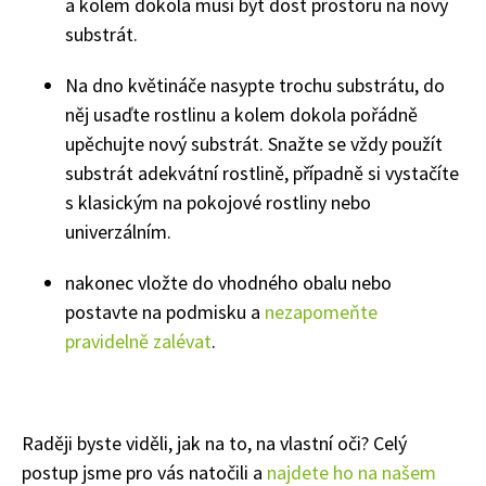
a kolem dokola musí být dost prostoru na nový
substrát.
Naše krásná zahrada
Na dno květináče nasypte trochu substrátu, do
něj usaďte rostlinu a kolem dokola pořádně
upěchujte nový substrát. Snažte se vždy použít
substrát adekvátní rostlině, případně si vystačíte
s klasickým na pokojové rostliny nebo
univerzálním.
nakonec vložte do vhodného obalu nebo
postavte na podmisku a
nezapomeňte
pravidelně zalévat
.
Raději byste viděli, jak na to, na vlastní oči? Celý
postup jsme pro vás natočili a
najdete ho na našem