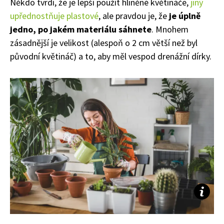
Někdo tvrdí, že je lepší použít hliněné květináče,
jiný
upřednostňuje plastové
, ale pravdou je, že
je úplně
jedno, po jakém materiálu sáhnete
. Mnohem
zásadnější je velikost (alespoň o 2 cm větší než byl
původní květináč) a to, aby měl vespod drenážní dírky.