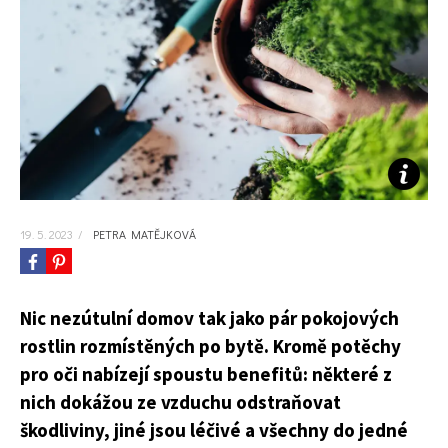
KVÍZY A TESTY
19. 5. 2023
/
PETRA MATĚJKOVÁ
Nic nezútulní domov tak jako pár pokojových
rostlin rozmístěných po bytě. Kromě potěchy
pro oči nabízejí spoustu benefitů: některé z
nich dokážou ze vzduchu odstraňovat
škodliviny, jiné jsou léčivé a všechny do jedné