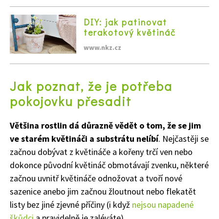
DIY: jak patinovat
terakotový květináč
www.nkz.cz
Jak poznat, že je potřeba
pokojovku přesadit
Většina rostlin dá důrazně vědět o tom, že se jim
ve starém květináči a substrátu nelíbí
. Nejčastěji se
začnou dobývat z květináče a kořeny trčí ven nebo
dokonce původní květináč obmotávají zvenku, některé
začnou uvnitř květináče odnožovat a tvoří nové
sazenice anebo jim začnou žloutnout nebo flekatět
listy bez jiné zjevné příčiny (i když
nejsou napadené
škůdci
a pravidelně je zaléváte).