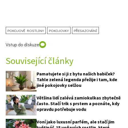
POKOJOVÉ ROSTLINY
POKOJOVKY
PŘESAZOVÁNÍ
Vstup do diskuze
Související články
Pamatujete si ji z bytu našich babiček?
Tahle zelená legenda přežije i tam, kde
jiné pokojovky selžou
Většina lidí zalévá zamiokulkas zbytečně
často. Stačí trik s prstem a poznáte, kdy
opravdu potřebuje vodu
Voní jako luxusní parfém, ale stačí jim
květináč. 15 voňavých rostlin, které