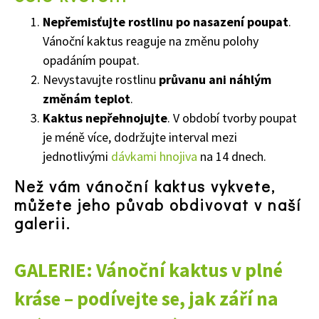
Nepřemisťujte rostlinu po nasazení poupat
.
Vánoční kaktus reaguje na změnu polohy
opadáním poupat.
Nevystavujte rostlinu
průvanu ani náhlým
změnám teplot
.
Kaktus nepřehnojujte
. V období tvorby poupat
je méně více, dodržujte interval mezi
jednotlivými
dávkami hnojiva
na 14 dnech.
Než vám vánoční kaktus vykvete,
můžete jeho půvab obdivovat v naší
galerii.
65 Kč
Objednat >
GALERIE: Vánoční kaktus v plné
Naše krásná zahrada Speciál
kráse – podívejte se, jak září na