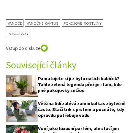
VÁNOCE
VÁNOČNÍ KAKTUS
POKOJOVÉ ROSTLINY
POKOJOVKY
Vstup do diskuze
Související články
Pamatujete si ji z bytu našich babiček?
Tahle zelená legenda přežije i tam, kde
jiné pokojovky selžou
Většina lidí zalévá zamiokulkas zbytečně
často. Stačí trik s prstem a poznáte, kdy
opravdu potřebuje vodu
Voní jako luxusní parfém, ale stačí jim