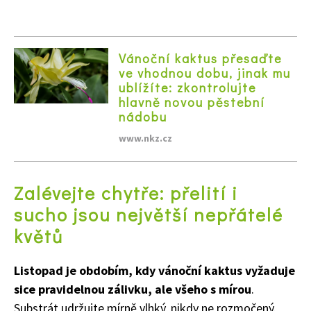
Vánoční kaktus přesaďte
ve vhodnou dobu, jinak mu
ublížíte: zkontrolujte
hlavně novou pěstební
nádobu
www.nkz.cz
Zalévejte chytře: přelití i
sucho jsou největší nepřátelé
květů
Listopad je obdobím, kdy vánoční kaktus vyžaduje
sice pravidelnou zálivku, ale všeho s mírou
.
Substrát udržujte mírně vlhký, nikdy ne rozmočený.