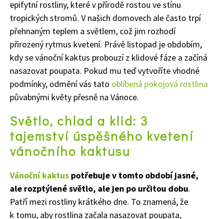
epifytní rostliny, které v přírodě rostou ve stínu
tropických stromů. V našich domovech ale často trpí
přehnaným teplem a světlem, což jim rozhodí
přirozený rytmus kvetení. Právě listopad je obdobím,
kdy se vánoční kaktus probouzí z klidové fáze a začíná
nasazovat poupata. Pokud mu teď vytvoříte vhodné
podmínky, odmění vás tato
oblíbená pokojová rostlina
půvabnými květy přesně na Vánoce.
Světlo, chlad a klid: 3
tajemství úspěšného kvetení
vánočního kaktusu
Vánoční kaktus
potřebuje v tomto období jasné,
ale rozptýlené světlo, ale jen po určitou dobu
.
Patří mezi rostliny krátkého dne. To znamená, že
k tomu, aby rostlina začala nasazovat poupata,