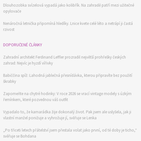
Dlouhozobka svízelová vypadá jako kolibřík. Na zahradě patří mezi užitečné
opylovače
Nenáročná letnička připomíná hledíky. Lnice kvete celé léto a netrápí ji častá
rzivost
DOPORUČENÉ ČLÁNKY
Zahradní architekt Ferdinand Leffler prozradil největší prohřešky českých
zahrad: Nejvíc je hyzdí vířivky
Babiččina spíž: Lahodná jablečná přesnídávka, kterou připravíte bez použití
škrabky
Zapomeňte na chytré hodinky: V roce 2026 se vrací vintage modely s úzkým
řemínkem, které pozvednou váš outfit
Vypadalo to, že kamarádka žije dokonalý život. Pak jsem ale uslyšela, jak ji
vlastní manžel ponižuje a vyhrožuje jí, svěřuje se Lenka
„Po třiceti letech přátelství jsem přestala volat jako první, od té doby je ticho,“
svěřuje se Bohdana