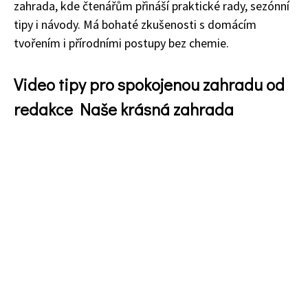
zahrada, kde čtenářům přináší praktické rady, sezónní
74 Kč
tipy i návody. Má bohaté zkušenosti s domácím
Objednat >
tvořením i přírodními postupy bez chemie.
Video tipy pro spokojenou zahradu od
redakce Naše krásná zahrada