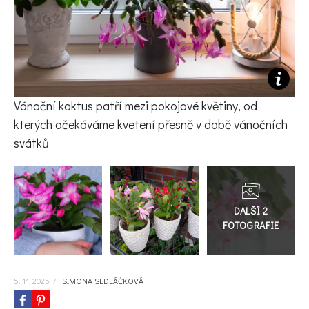
KVÍZY A TESTY
Vánoční kaktus patří mezi pokojové květiny, od
kterých očekáváme kvetení přesně v době vánočních
svátků
Přejít
do
galerie
5. 11. 2025
/
SIMONA SEDLÁČKOVÁ