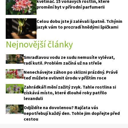
květináč. 15 voňavých rostlin, které
promění byt v přírodní parfumerii
Celou dobu jste ji zalévali špatně. Tchýnin
jazyk vám to prozradí hnědými špičkami
Nejnovější články
Smradlavou vodu ze sudu nemusíte vylévat,
radí kutil. Problém začíná už na střeše
Nenechávejte záhon po sklizni prázdný. Právě
teď můžete ovlivnit úrodu v příštím roce
Zahrádkáři mění zažitý zvyk. Tahle rostlina si
získává místo, které dlouhé roky patřilo
levanduli
Odjíždíte na dovolenou? Rajčata vás
nepotřebují každý den. Tohle jim dopřejte před
cestou