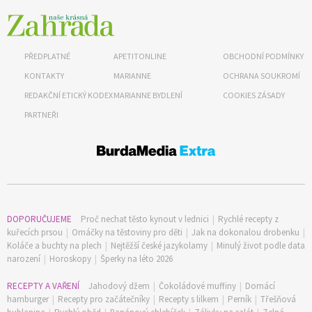
PŘEDPLATNÉ
APETITONLINE
OBCHODNÍ PODMÍNKY
KONTAKTY
MARIANNE
OCHRANA SOUKROMÍ
REDAKČNÍ ETICKÝ KODEX
MARIANNE BYDLENÍ
COOKIES ZÁSADY
PARTNEŘI
DOPORUČUJEME
Proč nechat těsto kynout v lednici
|
Rychlé recepty z
kuřecích prsou
|
Omáčky na těstoviny pro děti
|
Jak na dokonalou drobenku
|
Koláče a buchty na plech
|
Nejtěžší české jazykolamy
|
Minulý život podle data
narození
|
Horoskopy
|
Šperky na léto 2026
RECEPTY A VAŘENÍ
Jahodový džem
|
Čokoládové muffiny
|
Domácí
hamburger
|
Recepty pro začátečníky
|
Recepty s lilkem
|
Perník
|
Třešňová