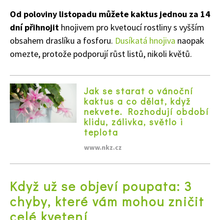
Od poloviny listopadu můžete kaktus jednou za 14
dní přihnojit
hnojivem pro kvetoucí rostliny s vyšším
obsahem draslíku a fosforu.
Dusíkatá hnojiva
naopak
omezte, protože podporují růst listů, nikoli květů.
Jak se starat o vánoční
kaktus a co dělat, když
nekvete. Rozhodují období
klidu, zálivka, světlo i
teplota
Naše krásná zahrada
www.nkz.cz
Když už se objeví poupata: 3
chyby, které vám mohou zničit
celé kvetení