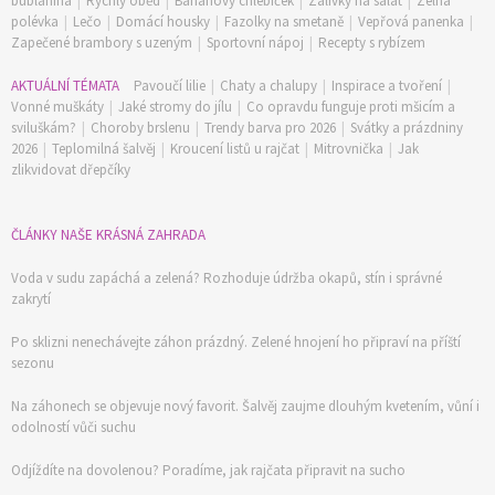
bublanina
|
Rychlý oběd
|
Banánový chlebíček
|
Zálivky na salát
|
Zelná
polévka
|
Lečo
|
Domácí housky
|
Fazolky na smetaně
|
Vepřová panenka
|
Zapečené brambory s uzeným
|
Sportovní nápoj
|
Recepty s rybízem
AKTUÁLNÍ TÉMATA
Pavoučí lilie
|
Chaty a chalupy
|
Inspirace a tvoření
|
Vonné muškáty
|
Jaké stromy do jílu
|
Co opravdu funguje proti mšicím a
sviluškám?
|
Choroby brslenu
|
Trendy barva pro 2026
|
Svátky a prázdniny
2026
|
Teplomilná šalvěj
|
Kroucení listů u rajčat
|
Mitrovnička
|
Jak
zlikvidovat dřepčíky
ČLÁNKY NAŠE KRÁSNÁ ZAHRADA
Voda v sudu zapáchá a zelená? Rozhoduje údržba okapů, stín i správné
zakrytí
Po sklizni nenechávejte záhon prázdný. Zelené hnojení ho připraví na příští
sezonu
Na záhonech se objevuje nový favorit. Šalvěj zaujme dlouhým kvetením, vůní i
odolností vůči suchu
Odjíždíte na dovolenou? Poradíme, jak rajčata připravit na sucho