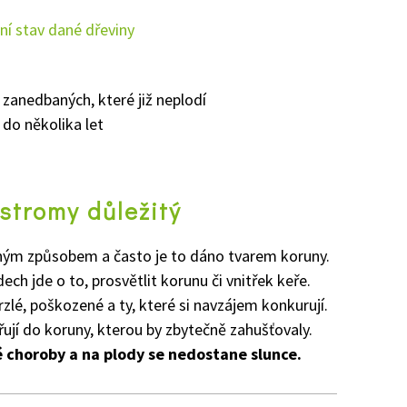
ní stav dané dřeviny
 zanedbaných, které již neplodí
 do několika let
 stromy důležitý
ným způsobem a často je to dáno tvarem koruny.
ech jde o to, prosvětlit korunu či vnitřek keře.
lé, poškozené a ty, které si navzájem konkurují.
jí do koruny, kterou by zbytečně zahušťovaly.
 choroby a na plody se nedostane slunce.