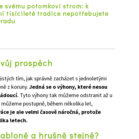
e svému potomkovi strom: k
í tisícileté tradice nepotřebujete
hradu
z
svůj prospěch
jistých tím, jak správně zacházet s jednoletými
eně z koruny.
Jedná se o výhony, které nesou
žádoucí.
Tyto výhony tak můžeme odstranit až u
ů můžeme postupně, během několika let,
áce je ale velmi časově náročná, protože
ika letech.
 jabloně a hrušně stejně?