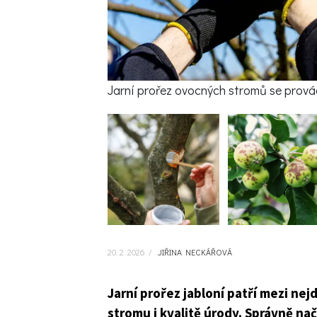
Jarní prořez ovocných stromů se provád
20. 2. 2026
/
JIŘINA NECKÁŘOVÁ
Jarní prořez jabloní patří mezi nejd
stromu i kvalitě úrody. Správně n