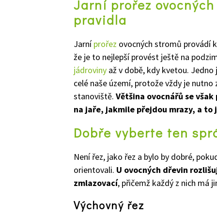
Jarní prořez ovocných
pravidla
Jarní
prořez
ovocných stromů provádí ka
že je to nejlepší provést ještě na podzim
jádroviny
až v době, kdy kvetou. Jedno je
celé naše území, protože vždy je nutno
stanoviště.
Většina ovocnářů se však 
na jaře, jakmile přejdou mrazy, a to 
Dobře vyberte ten spr
Není řez, jako řez a bylo by dobré, pok
orientovali.
U ovocných dřevin rozlišu
zmlazovací
, přičemž každý z nich má ji
Výchovný řez