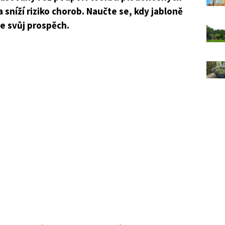
 sníží riziko chorob. Naučte se, kdy jabloně
ve svůj prospěch.