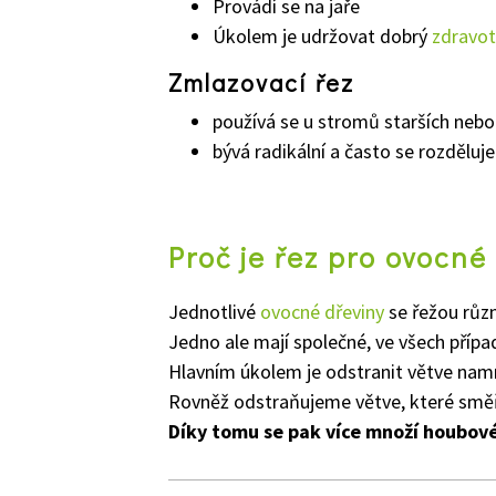
Provádí se na jaře
Úkolem je udržovat dobrý
zdravot
Zmlazovací řez
používá se u stromů starších nebo
bývá radikální a často se rozděluje
Proč je řez pro ovocné
Jednotlivé
ovocné dřeviny
se řežou růz
Jedno ale mají společné, ve všech případ
Hlavním úkolem je odstranit větve namrz
Rovněž odstraňujeme větve, které směřu
Díky tomu se pak více množí houbové