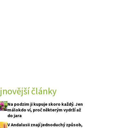
jnovější články
Na podzim ji kupuje skoro každý. Jen
málokdo ví, proč některým vydrží až
do jara
V Andalusii znají jednoduchý způsob,