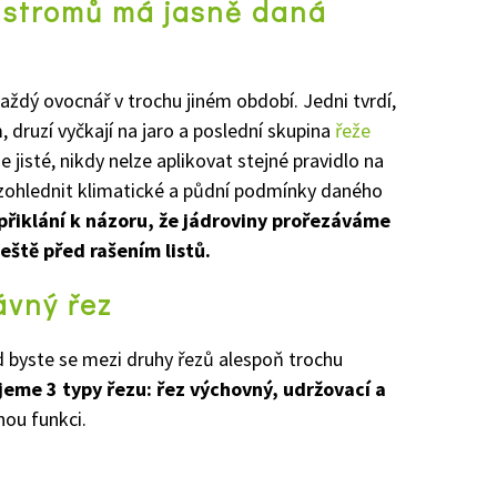
 stromů má jasně daná
ždý ovocnář v trochu jiném období. Jedni tvrdí,
, druzí vyčkají na jaro a poslední skupina
řeže
 jisté, nikdy nelze aplikovat stejné pravidlo na
 zohlednit klimatické a půdní podmínky daného
přiklání k názoru, že jádroviny prořezáváme
ještě před rašením listů.
ávný řez
ud byste se mezi druhy řezů alespoň trochu
jeme 3 typy řezu: řez výchovný, udržovací a
nou funkci.