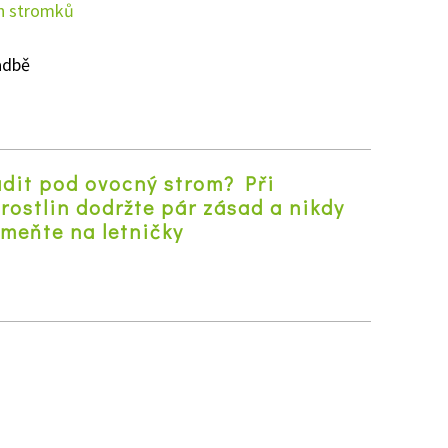
h stromků
adbě
adit pod ovocný strom? Při
rostlin dodržte pár zásad a nikdy
meňte na letničky
z