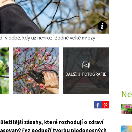
í v době, kdy už nehrozí žádné velké mrazy
Přejít
do
galerie
Ne
ůležitější zásahy, které rozhodují o zdraví
ačasovaný řez podpoří tvorbu plodonosných