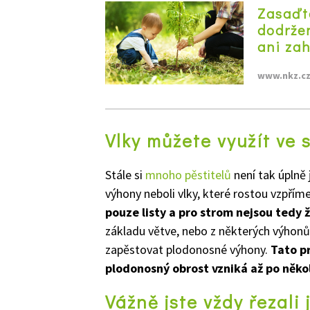
Zasaďt
dodržen
ani za
www.nkz.c
Vlky můžete využít ve 
Stále si
mnoho pěstitelů
není tak úplně 
výhony neboli vlky, které rostou vzpřím
pouze listy a pro strom nejsou tedy 
základu větve, nebo z některých výhon
zapěstovat plodonosné výhony.
Tato pr
plodonosný obrost vzniká až po někol
Vážně jste vždy řezali