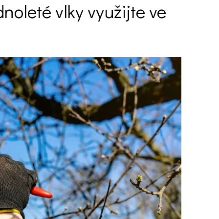
oleté vlky využijte ve
Ý ČAS
SOUTĚŽTE O CENY
KVÍZY
í turistika
 domácnost
 mazlíčci
ce
vosti