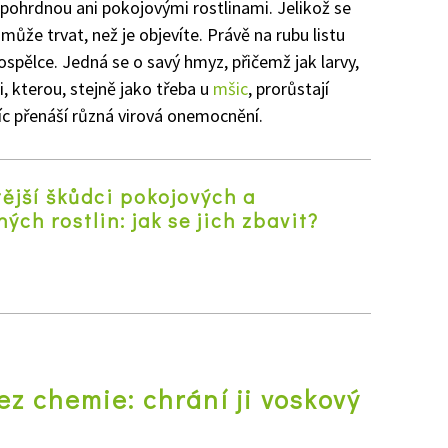
nepohrdnou ani pokojovými rostlinami. Jelikož se
 může trvat, než je objevíte. Právě na rubu listu
dospělce. Jedná se o savý hmyz, přičemž jak larvy,
i, kterou, stejně jako třeba u
mšic
, prorůstají
víc přenáší různá virová onemocnění.
ější škůdci pokojových a
ých rostlin: jak se jich zbavit?
z
ez chemie: chrání ji voskový