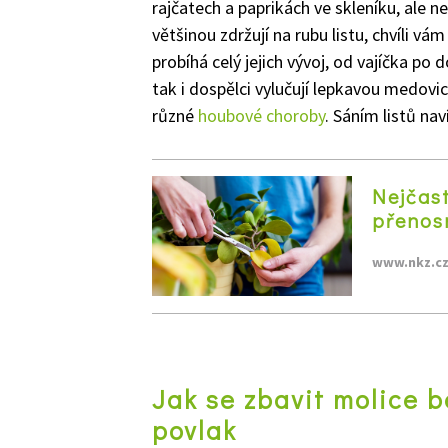
rajčatech a paprikách ve skleníku, ale 
většinou zdržují na rubu listu, chvíli vám
probíhá celý jejich vývoj, od vajíčka po 
tak i dospělci vylučují lepkavou medovic
různé
houbové choroby
. Sáním listů na
Nejčast
přenosn
www.nkz.c
Jak se zbavit molice b
povlak