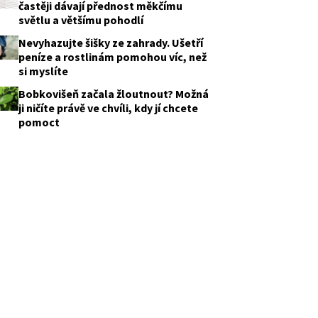
častěji dávají přednost měkčímu
světlu a většímu pohodlí
Nevyhazujte šišky ze zahrady. Ušetří
peníze a rostlinám pomohou víc, než
si myslíte
Bobkovišeň začala žloutnout? Možná
ji ničíte právě ve chvíli, kdy jí chcete
pomoct