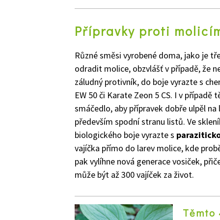
Přípravky proti molic
Různé směsi vyrobené doma, jako je tře
odradit molice, obzvlášť v případě, že n
záludný protivník, do boje vyrazte s che
EW 50 či Karate Zeon 5 CS. I v případě t
smáčedlo, aby přípravek dobře ulpěl na l
především spodní stranu listů. Ve sklen
biologického boje vyrazte s
parazitick
vajíčka přímo do larev molice, kde prob
pak vylíhne nová generace vosiček, přič
může být až 300 vajíček za život.
Těmto 