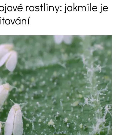
jové rostliny: jakmile je
itování
Ý ČAS
SOUTĚŽTE O CENY
KVÍZY
í turistika
 domácnost
 mazlíčci
ce
vosti