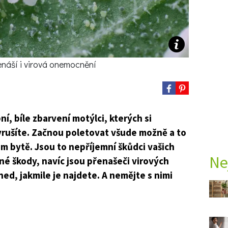
enáší i virová onemocnění
í, bíle zbarvení motýlci, kterých si
vyrušíte. Začnou poletovat všude možně a to
šem bytě. Jsou to nepříjemní škůdci vašich
Ne
čné škody, navíc jsou přenašeči virových
ed, jakmile je najdete. A nemějte s nimi