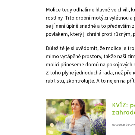
Molice tedy odhalíme hlavně ve chvíli
rostliny. Tito drobní motýlci vylétnou a
se jí není úplně snadné a to především z
povlakem, který ji chrání proti různým
Důležité je si uvědomit, že molice je tr
mimo vytápěné prostory, takže naši zim
molici přineseme domů na pokojových ros
Z toho plyne jednoduchá rada, než přene
rub listu, zkontrolujte. A to nejen na p
KVÍZ: 
zahrad
www.nkz.c