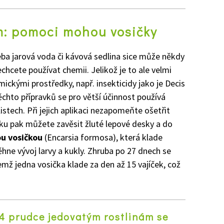
ím: pomoci mohou vosičky
ba jarová voda či kávová sedlina sice může někdy
echcete používat chemii. Jelikož je to ale velmi
mickými prostředky, např. insekticidy jako je Decis
ěchto přípravků se pro větší účinnost používá
istech. Při jejich aplikaci nezapomeňte ošetřit
íku pak můžete zavěsit žluté lepové desky a do
ou vosičkou
(Encarsia formosa), která klade
ěhne vývoj larvy a kukly. Zhruba po 27 dnech se
emž jedna vosička klade za den až 15 vajíček, což
4 prudce jedovatým rostlinám se