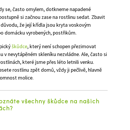
, kdy se, často omylem, dotkneme napadené
 postupně si začnou zase na rostlinu sedat. Zbavit
 důvodu, že její křídla jsou kryta voskovým
, po domácku vyrobených, postřikům.
opický
škůdce
, který není schopen přezimovat
u v nevytápěném skleníku nezvládne. Ale, často si
tlinách, které jsme přes léto letnili venku.
sete rostlinu zpět domů, vždy ji pečlivě, hlavně
řítomnost molice.
poznáte všechny škůdce na našich
ách?
z