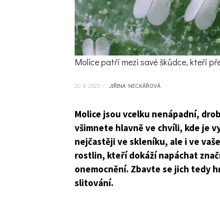
Molice patří mezi savé škůdce, kteří př
20. 8. 2023
/
JIŘINA NECKÁŘOVÁ
Molice jsou vcelku nenápadní, drobn
všimnete hlavně ve chvíli, kde je 
nejčastěji ve skleníku, ale i ve va
rostlin, kteří dokáží napáchat zna
onemocnění. Zbavte se jich tedy hn
slitování.