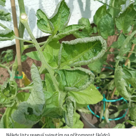
Někdy listy reagují svinutím na přítomnost škůdců