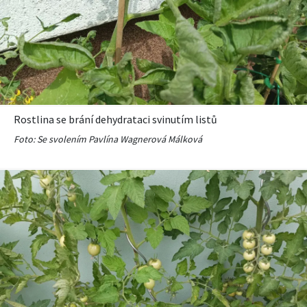
Rostlina se brání dehydrataci svinutím listů
Foto: Se svolením Pavlína Wagnerová Málková