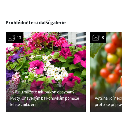
Prohlédněte si další galerie
I v říjnu můžete mít balkon obsypaný
květy. Unaveným balkonovkám pomůže
Většina lidí necháv
lehké zmlazení
proto se připraví o