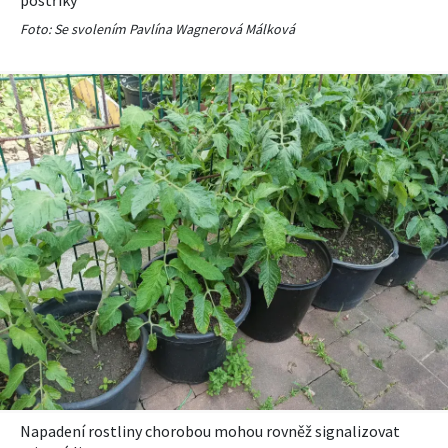
postřiky
Foto: Se svolením Pavlína Wagnerová Málková
Napadení rostliny chorobou mohou rovněž signalizovat