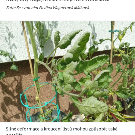
Foto: Se svolením Pavlína Wagnerová Málková
Silné deformace a kroucení listů mohou způsobit také