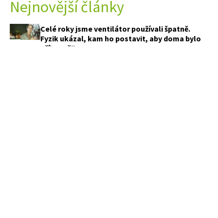
Nejnovější články
Celé roky jsme ventilátor používali špatně.
Fyzik ukázal, kam ho postavit, aby doma bylo
příjemněji
Jak vypadají zahrady českých celebrit? Jedna
připomíná zámecký park, jiná sází na divokou
přírodu
Objevily se na listech cuket skvrny? Než
sáhnete po postřiku, zkontrolujte tyto tři věci
Sousedi sypou k rajčatům sodu i popel. Funguje
to, ale jedna chyba může rostliny poškodit
PŘEDPLATNÉ
APETITONLINE
OBCHODNÍ PODMÍNKY
KONTAKTY
MARIANNE
OCHRANA SOUKROMÍ
REDAKČNÍ ETICKÝ KODEX
MARIANNE BYDLENÍ
COOKIES ZÁSADY