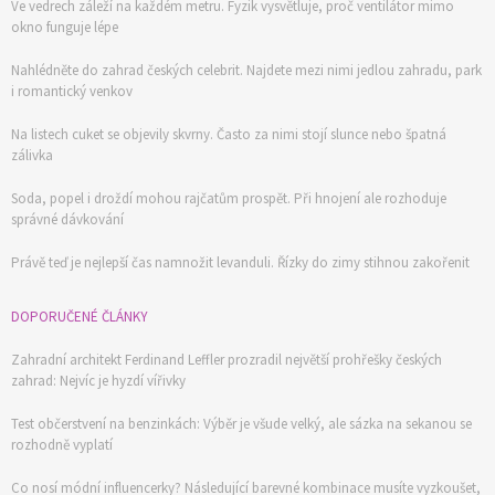
Ve vedrech záleží na každém metru. Fyzik vysvětluje, proč ventilátor mimo
okno funguje lépe
Nahlédněte do zahrad českých celebrit. Najdete mezi nimi jedlou zahradu, park
i romantický venkov
Na listech cuket se objevily skvrny. Často za nimi stojí slunce nebo špatná
zálivka
Soda, popel i droždí mohou rajčatům prospět. Při hnojení ale rozhoduje
správné dávkování
Právě teď je nejlepší čas namnožit levanduli. Řízky do zimy stihnou zakořenit
DOPORUČENÉ ČLÁNKY
Zahradní architekt Ferdinand Leffler prozradil největší prohřešky českých
zahrad: Nejvíc je hyzdí vířivky
Test občerstvení na benzinkách: Výběr je všude velký, ale sázka na sekanou se
rozhodně vyplatí
Co nosí módní influencerky? Následující barevné kombinace musíte vyzkoušet,