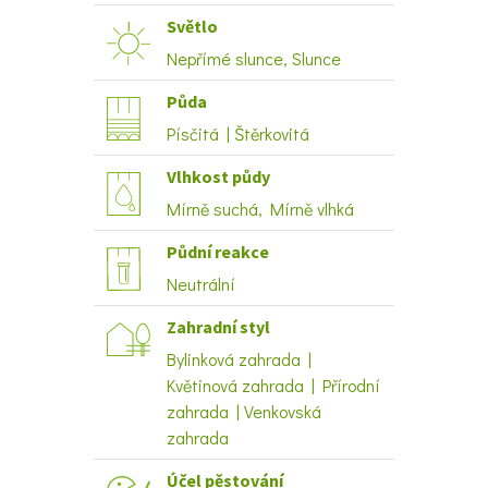
Světlo
Nepřímé slunce, Slunce
Půda
Písčitá | Štěrkovitá
Vlhkost půdy
Mírně suchá, Mírně vlhká
Půdní reakce
Neutrální
Zahradní styl
Bylinková zahrada |
Květinová zahrada | Přírodní
zahrada | Venkovská
zahrada
Účel pěstování