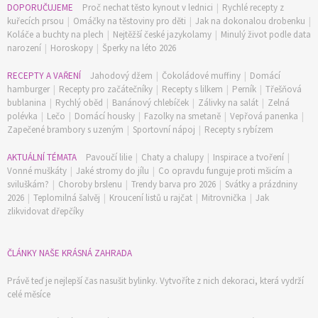
DOPORUČUJEME
Proč nechat těsto kynout v lednici
|
Rychlé recepty z
kuřecích prsou
|
Omáčky na těstoviny pro děti
|
Jak na dokonalou drobenku
|
Koláče a buchty na plech
|
Nejtěžší české jazykolamy
|
Minulý život podle data
narození
|
Horoskopy
|
Šperky na léto 2026
RECEPTY A VAŘENÍ
Jahodový džem
|
Čokoládové muffiny
|
Domácí
hamburger
|
Recepty pro začátečníky
|
Recepty s lilkem
|
Perník
|
Třešňová
bublanina
|
Rychlý oběd
|
Banánový chlebíček
|
Zálivky na salát
|
Zelná
polévka
|
Lečo
|
Domácí housky
|
Fazolky na smetaně
|
Vepřová panenka
|
Zapečené brambory s uzeným
|
Sportovní nápoj
|
Recepty s rybízem
AKTUÁLNÍ TÉMATA
Pavoučí lilie
|
Chaty a chalupy
|
Inspirace a tvoření
|
Vonné muškáty
|
Jaké stromy do jílu
|
Co opravdu funguje proti mšicím a
sviluškám?
|
Choroby brslenu
|
Trendy barva pro 2026
|
Svátky a prázdniny
2026
|
Teplomilná šalvěj
|
Kroucení listů u rajčat
|
Mitrovnička
|
Jak
zlikvidovat dřepčíky
74 Kč
Objednat >
ČLÁNKY NAŠE KRÁSNÁ ZAHRADA
Právě teď je nejlepší čas nasušit bylinky. Vytvoříte z nich dekoraci, která vydrží
celé měsíce