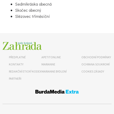
Sedmikráska obecná
Skočec obecný
Slézovec tříměsíční
65 Kč
Objednat >
PŘEDPLATNÉ
APETITONLINE
OBCHODNÍ PODMÍNKY
Naše krásná zahrada Speciál
KONTAKTY
MARIANNE
OCHRANA SOUKROMÍ
REDAKČNÍ ETICKÝ KODEX
MARIANNE BYDLENÍ
COOKIES ZÁSADY
PARTNEŘI