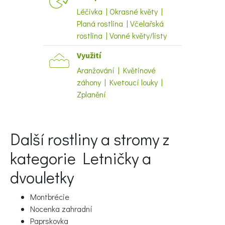
Léčivka | Okrasné květy |
Planá rostlina | Včelařská
rostlina | Vonné květy/listy
Využití
Naše krásná zahrada
Aranžování | Květinové
záhony | Kvetoucí louky |
Zplanění
Další rostliny a stromy z
kategorie Letničky a
dvouletky
Montbrécie
Nocenka zahradní
Paprskovka