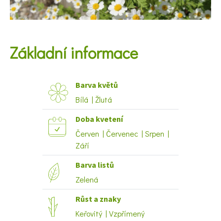
KVÍZY A TESTY
Základní informace
Barva květů
Bílá | Žlutá
Doba kvetení
Červen | Červenec | Srpen |
Září
Barva listů
Zelená
Růst a znaky
Keřovitý | Vzpřímený