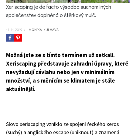
KVÍZY A TESTY
Xeriscaping
je de facto výsadba suchomilných
společenstev doplněná o štěrkový mulč.
11. 11. 2019
/
MONIKA KULHAVÁ
Možná jste se s tímto termínem už setkali.
Xeriscaping představuje zahradní úpravy, které
nevyžadují závlahu nebo jen v minimálním
množství, a s měnícím se klimatem je stále
aktuálnější.
Slovo
xeriscaping
vzniklo ze spojení řeckého
xeros
(suchý) a anglického
escape
(uniknout) a znamená