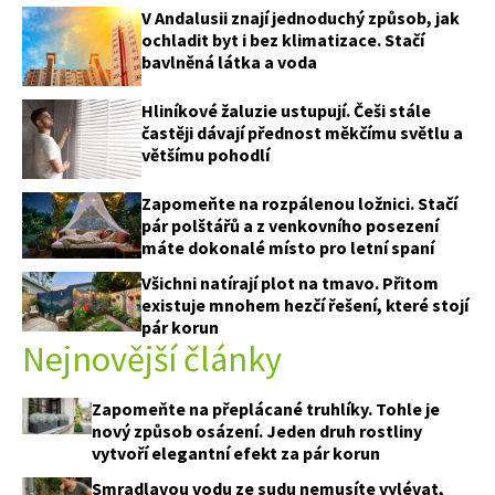
V Andalusii znají jednoduchý způsob, jak
ochladit byt i bez klimatizace. Stačí
bavlněná látka a voda
Hliníkové žaluzie ustupují. Češi stále
častěji dávají přednost měkčímu světlu a
většímu pohodlí
Zapomeňte na rozpálenou ložnici. Stačí
pár polštářů a z venkovního posezení
65 Kč
máte dokonalé místo pro letní spaní
Objednat >
Naše krásná zahrada Speciál
Všichni natírají plot na tmavo. Přitom
existuje mnohem hezčí řešení, které stojí
pár korun
Nejnovější články
Zapomeňte na přeplácané truhlíky. Tohle je
nový způsob osázení. Jeden druh rostliny
vytvoří elegantní efekt za pár korun
Smradlavou vodu ze sudu nemusíte vylévat,