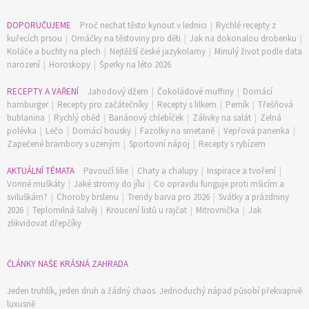
DOPORUČUJEME
Proč nechat těsto kynout v lednici
|
Rychlé recepty z
kuřecích prsou
|
Omáčky na těstoviny pro děti
|
Jak na dokonalou drobenku
|
Koláče a buchty na plech
|
Nejtěžší české jazykolamy
|
Minulý život podle data
narození
|
Horoskopy
|
Šperky na léto 2026
RECEPTY A VAŘENÍ
Jahodový džem
|
Čokoládové muffiny
|
Domácí
hamburger
|
Recepty pro začátečníky
|
Recepty s lilkem
|
Perník
|
Třešňová
bublanina
|
Rychlý oběd
|
Banánový chlebíček
|
Zálivky na salát
|
Zelná
polévka
|
Lečo
|
Domácí housky
|
Fazolky na smetaně
|
Vepřová panenka
|
Zapečené brambory s uzeným
|
Sportovní nápoj
|
Recepty s rybízem
AKTUÁLNÍ TÉMATA
Pavoučí lilie
|
Chaty a chalupy
|
Inspirace a tvoření
|
Vonné muškáty
|
Jaké stromy do jílu
|
Co opravdu funguje proti mšicím a
sviluškám?
|
Choroby brslenu
|
Trendy barva pro 2026
|
Svátky a prázdniny
2026
|
Teplomilná šalvěj
|
Kroucení listů u rajčat
|
Mitrovnička
|
Jak
zlikvidovat dřepčíky
ČLÁNKY NAŠE KRÁSNÁ ZAHRADA
Jeden truhlík, jeden druh a žádný chaos. Jednoduchý nápad působí překvapivě
luxusně