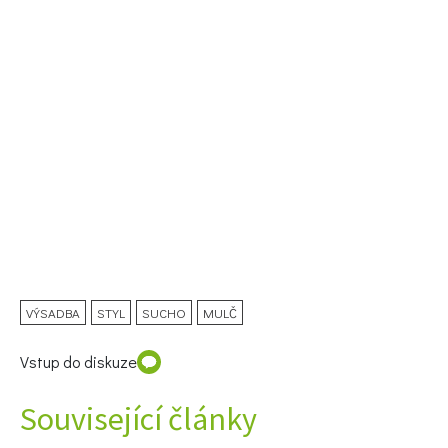
Naše krásná zahrada
VÝSADBA
STYL
SUCHO
MULČ
Vstup do diskuze
Související články