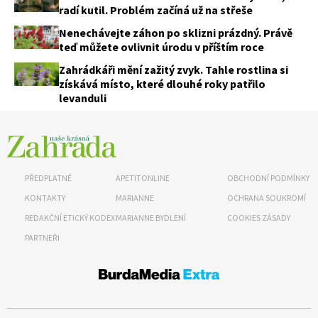
radí kutil. Problém začíná už na střeše
Nenechávejte záhon po sklizni prázdný. Právě
teď můžete ovlivnit úrodu v příštím roce
Zahrádkáři mění zažitý zvyk. Tahle rostlina si
získává místo, které dlouhé roky patřilo
levanduli
PŘEDPLATNÉ
APETITONLINE
OBCHODNÍ PODMÍNKY
KONTAKTY
MARIANNE
OCHRANA SOUKROMÍ
REDAKČNÍ ETICKÝ KODEX
MARIANNE BYDLENÍ
COOKIES ZÁSADY
74 Kč
PARTNEŘI
Objednat >