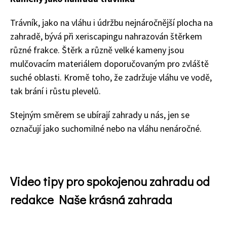
Trávník, jako na vláhu i údržbu nejnáročnější plocha na
zahradě, bývá při
xeriscapingu
nahrazován štěrkem
různé frakce. Štěrk a různě velké kameny jsou
mulčovacím materiálem doporučovaným pro zvláště
suché oblasti. Kromě toho, že zadržuje vláhu ve vodě,
tak brání i růstu plevelů.
Stejným směrem se ubírají zahrady u nás, jen se
označují jako suchomilné nebo na vláhu nenáročné.
Video tipy pro spokojenou zahradu od
redakce Naše krásná zahrada