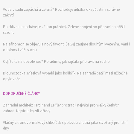
Voda v sudu zapáchá a zelená? Rozhoduje údržba okapů, stín i správné
zakrytí
Po sklizni nenechávejte záhon prázdný. Zelené hnojení ho připraví na příští
sezonu
Na záhonech se objevuje nový favorit. Šalvěj zaujme dlouhým kvetením, vůní i
odolností vůči suchu
Odjíždíte na dovolenou? Poradíme, jak rajčata připravit na sucho
Dlouhozobka svízelová vypadá jako kolibřík. Na zahradě patří mezi užitečné
opylovače
DOPORUČENÉ ČLÁNKY
Zahradní architekt Ferdinand Leffler prozradil největší prohřešky českých
zahrad: Nejvíc je hyzdí vířivky
Vláčný citronovo-makový chlebíček s polevou chutná jako stvořený pro letní
dny