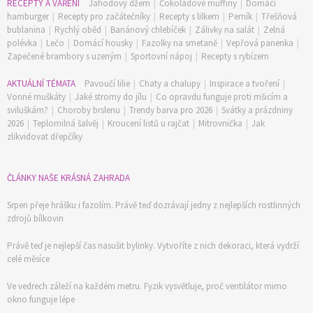
RECEPTY A VAŘENÍ
Jahodový džem
|
Čokoládové muffiny
|
Domácí
hamburger
|
Recepty pro začátečníky
|
Recepty s lilkem
|
Perník
|
Třešňová
bublanina
|
Rychlý oběd
|
Banánový chlebíček
|
Zálivky na salát
|
Zelná
polévka
|
Lečo
|
Domácí housky
|
Fazolky na smetaně
|
Vepřová panenka
|
Zapečené brambory s uzeným
|
Sportovní nápoj
|
Recepty s rybízem
AKTUÁLNÍ TÉMATA
Pavoučí lilie
|
Chaty a chalupy
|
Inspirace a tvoření
|
Vonné muškáty
|
Jaké stromy do jílu
|
Co opravdu funguje proti mšicím a
sviluškám?
|
Choroby brslenu
|
Trendy barva pro 2026
|
Svátky a prázdniny
2026
|
Teplomilná šalvěj
|
Kroucení listů u rajčat
|
Mitrovnička
|
Jak
zlikvidovat dřepčíky
ČLÁNKY NAŠE KRÁSNÁ ZAHRADA
Srpen přeje hrášku i fazolím. Právě teď dozrávají jedny z nejlepších rostlinných
zdrojů bílkovin
Právě teď je nejlepší čas nasušit bylinky. Vytvoříte z nich dekoraci, která vydrží
celé měsíce
Ve vedrech záleží na každém metru. Fyzik vysvětluje, proč ventilátor mimo
okno funguje lépe