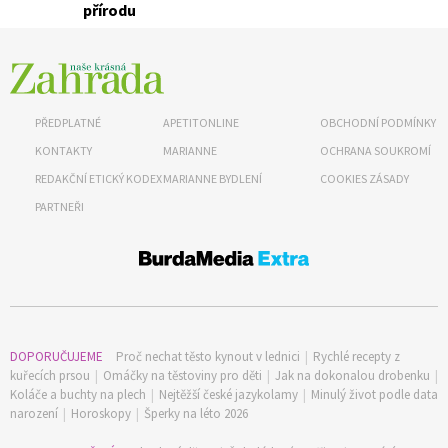
přírodu
PŘEDPLATNÉ
APETITONLINE
OBCHODNÍ PODMÍNKY
KONTAKTY
MARIANNE
OCHRANA SOUKROMÍ
REDAKČNÍ ETICKÝ KODEX
MARIANNE BYDLENÍ
COOKIES ZÁSADY
PARTNEŘI
74 Kč
Objednat >
DOPORUČUJEME
Proč nechat těsto kynout v lednici
|
Rychlé recepty z
kuřecích prsou
|
Omáčky na těstoviny pro děti
|
Jak na dokonalou drobenku
|
Koláče a buchty na plech
|
Nejtěžší české jazykolamy
|
Minulý život podle data
narození
|
Horoskopy
|
Šperky na léto 2026