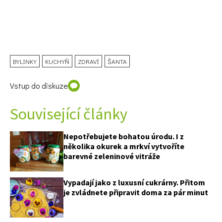
Naše krásná zahrada
BYLINKY
KUCHYŇ
ZDRAVÍ
ŠANTA
Vstup do diskuze
Související články
Nepotřebujete bohatou úrodu. I z
několika okurek a mrkví vytvoříte
barevné zeleninové vitráže
Vypadají jako z luxusní cukrárny. Přitom
je zvládnete připravit doma za pár minut