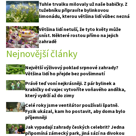
Tuhle trvalku milovaly už naše babičky. Z
tužebníku připravíte bylinkovou
limonádu, kterou většina lidí vůbec nezná
Většina lidí netuší, že tyto květy může
sníst. Některé rostou přímo na jejich
zahradě
65 Kč
Objednat >
Nejnovější články
Naše krásná zahrada Speciál
Největší výživový poklad srpnové zahrady?
Většina lidí ho přejde bez povšimnutí
Právě teď voní nejkrásněji. Z pár bylinek a
krabičky od vajec vytvoříte voňavého andílka,
který vydrží až do zimy
Celé roky jsme ventilátor používali špatně.
Fyzik ukázal, kam ho postavit, aby doma bylo
příjemněji
Jak vypadají zahrady českých celebrit? Jedna
připomíná zámecký park, jiná sází na divokou