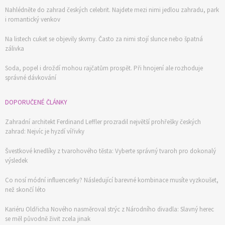
Nahlédněte do zahrad českých celebrit. Najdete mezi nimi jedlou zahradu, park
i romantický venkov
Na listech cuket se objevily skvrny. Často za nimi stojí slunce nebo špatná
zálivka
Soda, popel i droždí mohou rajčatům prospět. Při hnojení ale rozhoduje
správné dávkování
DOPORUČENÉ ČLÁNKY
Zahradní architekt Ferdinand Leffler prozradil největší prohřešky českých
zahrad: Nejvíc je hyzdí vířivky
Švestkové knedlíky z tvarohového těsta: Vyberte správný tvaroh pro dokonalý
výsledek
Co nosí módní influencerky? Následující barevné kombinace musíte vyzkoušet,
než skončí léto
Kariéru Oldřicha Nového nasměroval strýc z Národního divadla: Slavný herec
se měl původně živit zcela jinak