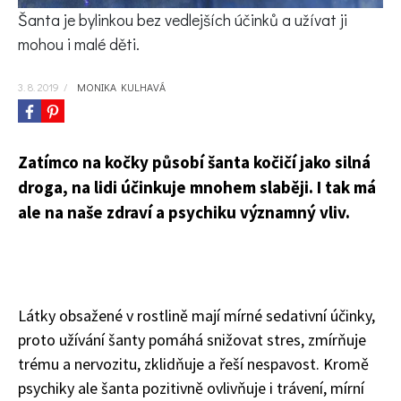
KVÍZY A TESTY
Šanta je bylinkou bez vedlejších účinků a užívat ji
mohou i malé děti.
3. 8. 2019
/
MONIKA KULHAVÁ
Zatímco na kočky působí šanta kočičí jako silná
droga, na lidi účinkuje mnohem slaběji. I tak má
ale na naše zdraví a psychiku významný vliv.
Látky obsažené v rostlině mají mírné sedativní účinky,
proto užívání šanty pomáhá snižovat stres, zmírňuje
trému a nervozitu, zklidňuje a řeší nespavost. Kromě
psychiky ale šanta pozitivně ovlivňuje i trávení, mírní