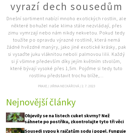
vyrazí dech sousedům
Dnešní sortiment nabízí mnoho exotických rostlin, ale
některé bohužel naše klima stále nezvládají, přes
zimu vymrzají nebo nám nikdy nekvetou. Pokud tedy
Naše krásná zahrada
toužíte po opravdu výrazné rostlině, která nemá
žádné hvězdné manýry, jako jiné exotické krásky, pak
si vysaďte juku vláknitou neboli palmovou lilii. Každý
si jí všimne především díky jejím květním stvolům,
které bývají vysoké přes 1,5m. Pojďme si tedy tuto
rostlinu představit trochu blíže,...
PRAXE
/
JIŘINA NECKÁŘOVÁ
/
2. 7. 2023
Nejnovější články
Objevily se na listech cuket skvrny? Než
sáhnete po postřiku, zkontrolujte tyto tři věci
Sousedi sypou k rajčatům sodu i popel. Funguje