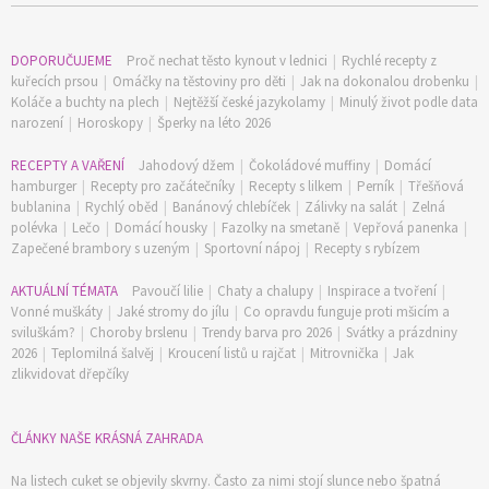
DOPORUČUJEME
Proč nechat těsto kynout v lednici
|
Rychlé recepty z
kuřecích prsou
|
Omáčky na těstoviny pro děti
|
Jak na dokonalou drobenku
|
Koláče a buchty na plech
|
Nejtěžší české jazykolamy
|
Minulý život podle data
narození
|
Horoskopy
|
Šperky na léto 2026
RECEPTY A VAŘENÍ
Jahodový džem
|
Čokoládové muffiny
|
Domácí
hamburger
|
Recepty pro začátečníky
|
Recepty s lilkem
|
Perník
|
Třešňová
bublanina
|
Rychlý oběd
|
Banánový chlebíček
|
Zálivky na salát
|
Zelná
polévka
|
Lečo
|
Domácí housky
|
Fazolky na smetaně
|
Vepřová panenka
|
Zapečené brambory s uzeným
|
Sportovní nápoj
|
Recepty s rybízem
AKTUÁLNÍ TÉMATA
Pavoučí lilie
|
Chaty a chalupy
|
Inspirace a tvoření
|
Vonné muškáty
|
Jaké stromy do jílu
|
Co opravdu funguje proti mšicím a
sviluškám?
|
Choroby brslenu
|
Trendy barva pro 2026
|
Svátky a prázdniny
2026
|
Teplomilná šalvěj
|
Kroucení listů u rajčat
|
Mitrovnička
|
Jak
74 Kč
zlikvidovat dřepčíky
Objednat >
ČLÁNKY NAŠE KRÁSNÁ ZAHRADA
Na listech cuket se objevily skvrny. Často za nimi stojí slunce nebo špatná