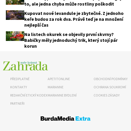
to, ale jedna chyba může rostliny poškodit
Kupovat nové levandule je zbytečné. Z jednoho
keře budou za rok dva. Právě teď je na množení
nejlepší čas
Na listech okurek se objevily první skvrny?
Babičky měly jednoduchý trik, který stojí pár
korun
65 Kč
Objednat >
Naše krásná zahrada Speciál
PŘEDPLATNÉ
APETITONLINE
OBCHODNÍ PODMÍNKY
KONTAKTY
MARIANNE
OCHRANA SOUKROMÍ
REDAKČNÍ ETICKÝ KODEX
MARIANNE BYDLENÍ
COOKIES ZÁSADY
PARTNEŘI