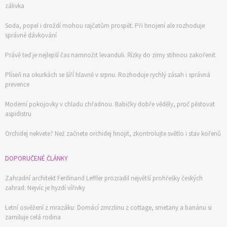
zálivka
Soda, popel i droždí mohou rajčatům prospět. Při hnojení ale rozhoduje
správné dávkování
Právě teď je nejlepší čas namnožit levanduli. Řízky do zimy stihnou zakořenit
Plíseň na okurkách se šíří hlavně v srpnu. Rozhoduje rychlý zásah i správná
prevence
Moderní pokojovky v chladu chřadnou. Babičky dobře věděly, proč pěstovat
aspidistru
Orchidej nekvete? Než začnete orchidej hnojit, zkontrolujte světlo i stav kořenů
DOPORUČENÉ ČLÁNKY
Zahradní architekt Ferdinand Leffler prozradil největší prohřešky českých
zahrad: Nejvíc je hyzdí vířivky
Letní osvěžení z mrazáku: Domácí zmrzlinu z cottage, smetany a banánu si
zamiluje celá rodina