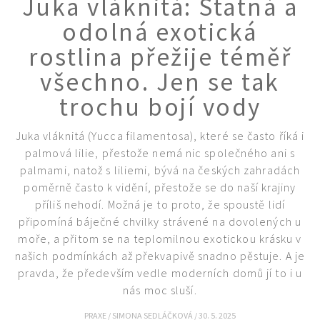
Juka vláknitá: Statná a
KVÍZY A TESTY
odolná exotická
rostlina přežije téměř
všechno. Jen se tak
trochu bojí vody
Juka vláknitá (Yucca filamentosa), které se často říká i
palmová lilie, přestože nemá nic společného ani s
palmami, natož s liliemi, bývá na českých zahradách
poměrně často k vidění, přestože se do naší krajiny
příliš nehodí. Možná je to proto, že spoustě lidí
připomíná báječné chvilky strávené na dovolených u
moře, a přitom se na teplomilnou exotickou krásku v
našich podmínkách až překvapivě snadno pěstuje. A je
pravda, že především vedle moderních domů jí to i u
nás moc sluší.
PRAXE
/
SIMONA SEDLÁČKOVÁ
/
30. 5. 2025