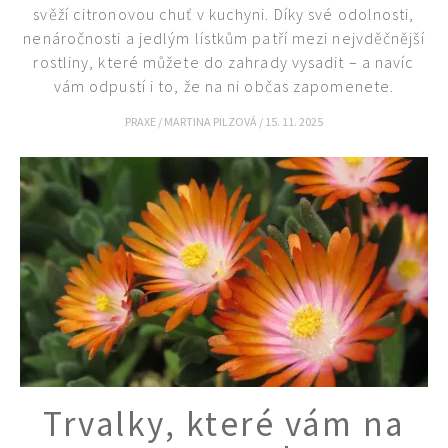
svěží citronovou chuť v kuchyni. Díky své odolnosti,
nenáročnosti a jedlým lístkům patří mezi nejvděčnější
rostliny, které můžete do zahrady vysadit – a navíc
vám odpustí i to, že na ni občas zapomenete.
PRAXE
/
MARTINA PILZOVÁ
/
15. 11. 2025
Trvalky, které vám na