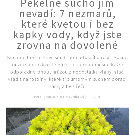
Pekelné sucho jim
KVÍZY A TESTY
nevadí: 7 nezmarů,
které kvetou i bez
kapky vody, když jste
zrovna na dovolené
Suchomilné rostliny jsou hitem letošního roku. Pokud
toužíte po rozkvetlé oáze, u které nemusíte každé
odpoledne trnout hrůzou z nedostatku vláhy, stačí
vsadit na rostliny, které si s úmorným suchem poradí
samy a bez řečí.
PRAXE
/
NIKOL KOLOMAZNÍKOVÁ
/
1. 6. 2026