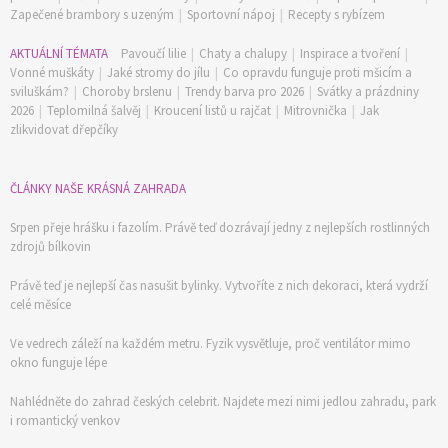
Zapečené brambory s uzeným
|
Sportovní nápoj
|
Recepty s rybízem
AKTUÁLNÍ TÉMATA
Pavoučí lilie
|
Chaty a chalupy
|
Inspirace a tvoření
|
Vonné muškáty
|
Jaké stromy do jílu
|
Co opravdu funguje proti mšicím a
sviluškám?
|
Choroby brslenu
|
Trendy barva pro 2026
|
Svátky a prázdniny
2026
|
Teplomilná šalvěj
|
Kroucení listů u rajčat
|
Mitrovnička
|
Jak
zlikvidovat dřepčíky
ČLÁNKY NAŠE KRÁSNÁ ZAHRADA
Srpen přeje hrášku i fazolím. Právě teď dozrávají jedny z nejlepších rostlinných
zdrojů bílkovin
Právě teď je nejlepší čas nasušit bylinky. Vytvoříte z nich dekoraci, která vydrží
celé měsíce
Ve vedrech záleží na každém metru. Fyzik vysvětluje, proč ventilátor mimo
okno funguje lépe
Nahlédněte do zahrad českých celebrit. Najdete mezi nimi jedlou zahradu, park
i romantický venkov