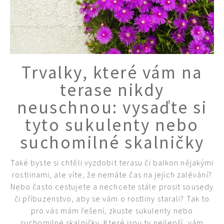
Trvalky, které vám na
terase nikdy
neuschnou: vysaďte si
tyto sukulenty nebo
suchomilné skalničky
Také byste si chtěli vyzdobit terasu či balkon nějakými
rostlinami, ale víte, že nemáte čas na jejich zalévání?
Nebo často cestujete a nechcete stále prosit sousedy
či příbuzenstvo, aby se vám o rostliny starali? Tak to
pro vás mám řešení, zkuste sukulenty nebo
suchomilné skalničky. Které jsou ty nejlepší, vám