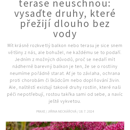
terase neuschnou:
vysaďte druhy, které
přežijí dlouho bez
vody
Mít krásně rozkvetlý balkon nebo terasu je sice snem
většiny z nás, ale bohužel, ne každému se to podaří.
Jedním z možných důvodů, proč se nedaří mít
nádherně barevný balkon je ten, že se o rostliny
neumíme pořádně starat. Ať je to závlaha, ochrana
proti chorobám či škůdcům nebo doplňování živin.
Ale, naštěstí existují takové druhy rostlin, které naši
péči nepotřebují, rostou takřka sami od sebe, a navíc
ještě vykvetou.
PRAXE
/
JIŘINA NECKÁŘOVÁ
/
18. 7. 2024