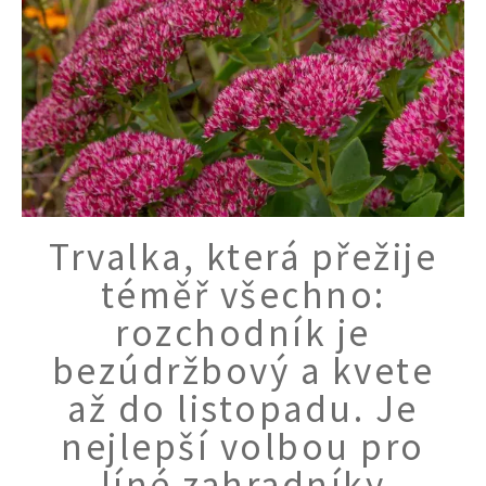
Trvalka, která přežije
Naše krásná zahrada
téměř všechno:
rozchodník je
bezúdržbový a kvete
až do listopadu. Je
nejlepší volbou pro
líné zahradníky