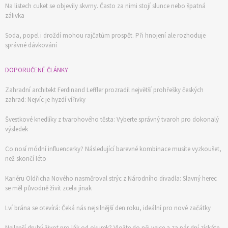
Na listech cuket se objevily skvrny. Často za nimi stojí slunce nebo špatná
zálivka
Soda, popel i droždí mohou rajčatům prospět. Při hnojení ale rozhoduje
správné dávkování
DOPORUČENÉ ČLÁNKY
Zahradní architekt Ferdinand Leffler prozradil největší prohřešky českých
zahrad: Nejvíc je hyzdí vířivky
Švestkové knedlíky z tvarohového těsta: Vyberte správný tvaroh pro dokonalý
výsledek
Co nosí módní influencerky? Následující barevné kombinace musíte vyzkoušet,
než skončí léto
Kariéru Oldřicha Nového nasměroval strýc z Národního divadla: Slavný herec
se měl původně živit zcela jinak
Lví brána se otevírá: Čeká nás nejsilnější den roku, ideální pro nové začátky
Nejlepší druhý život pro lák od okurek? Vložte do něj vejce a za pár dní získáte