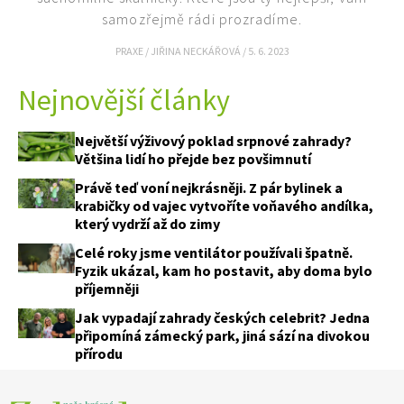
74 Kč
samozřejmě rádi prozradíme.
Objednat >
PRAXE
/
JIŘINA NECKÁŘOVÁ
/
5. 6. 2023
Nejnovější články
Největší výživový poklad srpnové zahrady?
Většina lidí ho přejde bez povšimnutí
Právě teď voní nejkrásněji. Z pár bylinek a
krabičky od vajec vytvoříte voňavého andílka,
který vydrží až do zimy
Celé roky jsme ventilátor používali špatně.
Fyzik ukázal, kam ho postavit, aby doma bylo
příjemněji
Jak vypadají zahrady českých celebrit? Jedna
připomíná zámecký park, jiná sází na divokou
přírodu