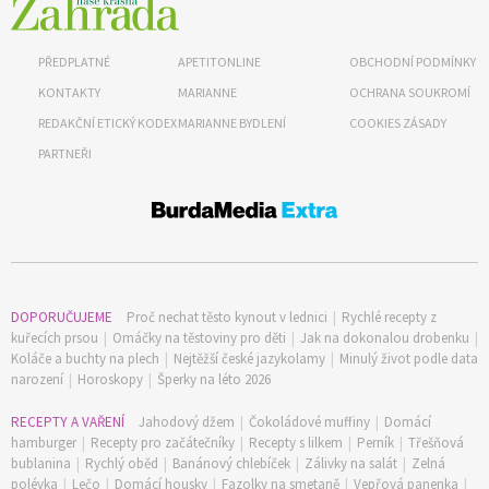
PŘEDPLATNÉ
APETITONLINE
OBCHODNÍ PODMÍNKY
KONTAKTY
MARIANNE
OCHRANA SOUKROMÍ
REDAKČNÍ ETICKÝ KODEX
MARIANNE BYDLENÍ
COOKIES ZÁSADY
PARTNEŘI
DOPORUČUJEME
Proč nechat těsto kynout v lednici
|
Rychlé recepty z
kuřecích prsou
|
Omáčky na těstoviny pro děti
|
Jak na dokonalou drobenku
|
Koláče a buchty na plech
|
Nejtěžší české jazykolamy
|
Minulý život podle data
narození
|
Horoskopy
|
Šperky na léto 2026
RECEPTY A VAŘENÍ
Jahodový džem
|
Čokoládové muffiny
|
Domácí
hamburger
|
Recepty pro začátečníky
|
Recepty s lilkem
|
Perník
|
Třešňová
bublanina
|
Rychlý oběd
|
Banánový chlebíček
|
Zálivky na salát
|
Zelná
polévka
|
Lečo
|
Domácí housky
|
Fazolky na smetaně
|
Vepřová panenka
|