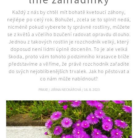
Každý z nás by chtěl mít bohatě kvetoucí záhony,
nejlépe po celý rok. Bohužel, zcela se to splnit nedá,
nicméně pokud vyberete ty správné rostliny, můžete
se z květů a včelího bzučení radovat opravdu dlouho.
Jednou z takových rostlin je rozchodník velký, který
doposud není lidmi úplně doceněn. To je ale velká
škoda, proto vám tohoto podzimního krasavce blíže
představíme a věříme, že právě rozchodník zařadíte
do svých nejoblíbenějších trvalek. Jak ho pěstovat a
co nám může nabídnout?
PRAXE
/
JIŘINA NECKÁŘOVÁ
/
16. 8. 2023
65 Kč
Objednat >
Naše krásná zahrada Speciál