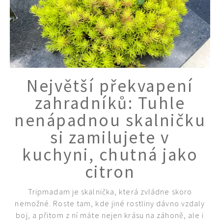
Největší překvapení
zahradníků: Tuhle
nenápadnou skalničku
si zamilujete v
kuchyni, chutná jako
citron
Tripmadam je skalnička, která zvládne skoro
nemožné. Roste tam, kde jiné rostliny dávno vzdaly
boj, a přitom z ní máte nejen krásu na záhoně, ale i